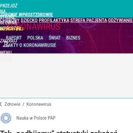
PRZEJDŹ
NA
ZDROWIE WPROST
STRONĘ
CHOROBY
DZIECKO
PROFILAKTYKA
STREFA PACJENTA
ODŻYWIANIE
GŁÓWNĄ
KORONAWIRUS
WPROST.PL
UBSKRYBUJ
RAPORT
POLSKA
ŚWIAT
BIZNES
ZALOGUJ
FAKTY
O KORONAWIRUSIE
MENU
Zdrowie
/
Koronawirus
Nauka w Polsce PAP