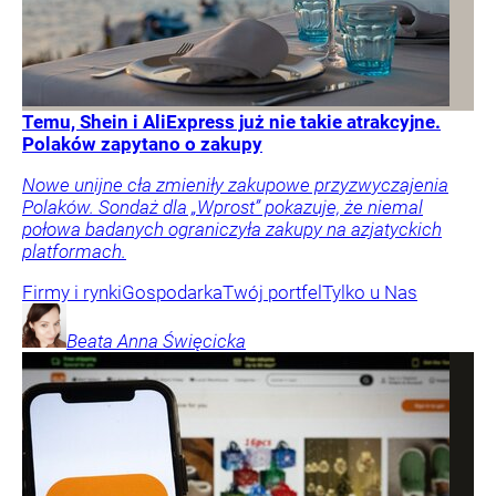
Temu, Shein i AliExpress już nie takie atrakcyjne.
Polaków zapytano o zakupy
Nowe unijne cła zmieniły zakupowe przyzwyczajenia
Polaków. Sondaż dla „Wprost” pokazuje, że niemal
połowa badanych ograniczyła zakupy na azjatyckich
platformach.
Firmy i rynki
Gospodarka
Twój portfel
Tylko u Nas
Beata Anna
Święcicka