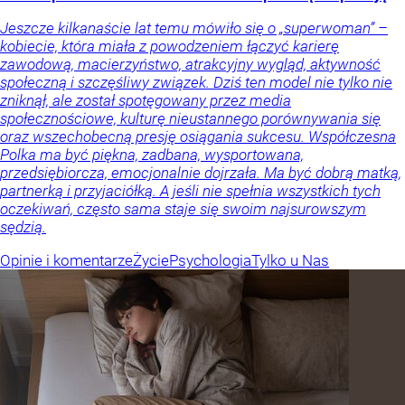
Jeszcze kilkanaście lat temu mówiło się o „superwoman” –
kobiecie, która miała z powodzeniem łączyć karierę
zawodową, macierzyństwo, atrakcyjny wygląd, aktywność
społeczną i szczęśliwy związek. Dziś ten model nie tylko nie
zniknął, ale został spotęgowany przez media
społecznościowe, kulturę nieustannego porównywania się
oraz wszechobecną presję osiągania sukcesu. Współczesna
Polka ma być piękna, zadbana, wysportowana,
przedsiębiorcza, emocjonalnie dojrzała. Ma być dobrą matką,
partnerką i przyjaciółką. A jeśli nie spełnia wszystkich tych
oczekiwań, często sama staje się swoim najsurowszym
sędzią.
Opinie i komentarze
Życie
Psychologia
Tylko u Nas