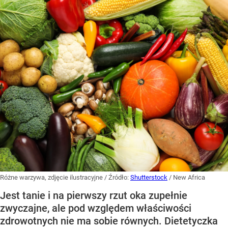
Różne warzywa, zdjęcie ilustracyjne
/ Źródło:
Shutterstock
/
New Africa
Jest tanie i na pierwszy rzut oka zupełnie
zwyczajne, ale pod względem właściwości
zdrowotnych nie ma sobie równych. Dietetyczka