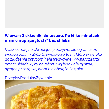
Wlewam 3 składniki do tostera. Po kilku minutach
mam chrupiące „tosty” bez chleba
Masz ochotę na chrupiące pieczywo, ale ograniczasz
węglowodany? Zrób te wyjątkowe tosty, które w smaku
do złudzenia przypominają tradycyjne. Wystarczą trzy
proste składniki, by na talerzu wylądowała pyszna,
sycąca przekąska, która nie obciąża żołądka.
Przepisy
Produkty
Żywienie