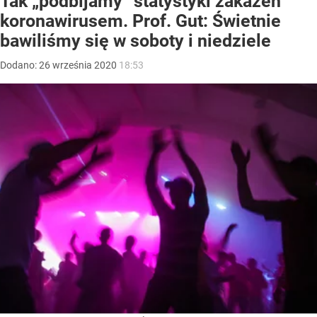
Tak „podbijamy” statystyki zakażeń
koronawirusem. Prof. Gut: Świetnie
bawiliśmy się w soboty i niedziele
Dodano:
26
września
2020
18:53