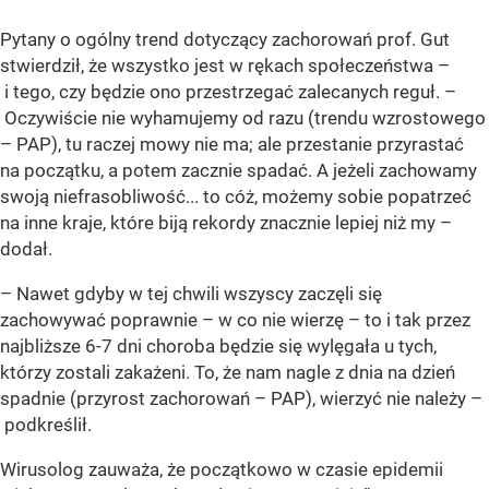
Pytany o ogólny trend dotyczący zachorowań prof. Gut
stwierdził, że wszystko jest w rękach społeczeństwa –
i tego, czy będzie ono przestrzegać zalecanych reguł. –
Oczywiście nie wyhamujemy od razu (trendu wzrostowego
– PAP), tu raczej mowy nie ma; ale przestanie przyrastać
na początku, a potem zacznie spadać. A jeżeli zachowamy
swoją niefrasobliwość... to cóż, możemy sobie popatrzeć
na inne kraje, które biją rekordy znacznie lepiej niż my –
dodał.
– Nawet gdyby w tej chwili wszyscy zaczęli się
zachowywać poprawnie – w co nie wierzę – to i tak przez
najbliższe 6-7 dni choroba będzie się wylęgała u tych,
którzy zostali zakażeni. To, że nam nagle z dnia na dzień
spadnie (przyrost zachorowań – PAP), wierzyć nie należy –
podkreślił.
Wirusolog zauważa, że początkowo w czasie epidemii