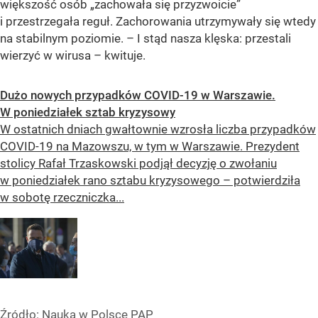
większość osób
„zachowała się przyzwoicie”
i przestrzegała reguł. Zachorowania utrzymywały się wtedy
na stabilnym poziomie. – I stąd nasza klęska: przestali
wierzyć w wirusa – kwituje.
Dużo nowych przypadków COVID-19 w Warszawie.
W poniedziałek sztab kryzysowy
W ostatnich dniach gwałtownie wzrosła liczba przypadków
COVID-19 na Mazowszu, w tym w Warszawie. Prezydent
stolicy Rafał Trzaskowski podjął decyzję o zwołaniu
w poniedziałek rano sztabu kryzysowego – potwierdziła
w sobotę rzeczniczka...
Źródło:
Nauka w Polsce PAP