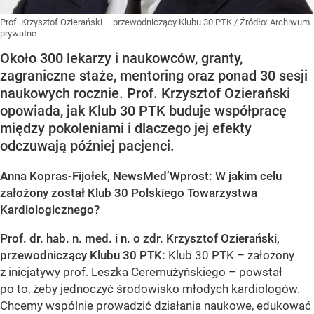
Prof. Krzysztof Ozierański – przewodniczący Klubu 30 PTK
/ Źródło:
Archiwum
prywatne
Około 300 lekarzy i naukowców, granty,
zagraniczne staże, mentoring oraz ponad 30 sesji
naukowych rocznie. Prof. Krzysztof Ozierański
opowiada, jak Klub 30 PTK buduje współpracę
między pokoleniami i dlaczego jej efekty
odczuwają później pacjenci.
Anna Kopras-Fijołek, NewsMed’Wprost: W jakim celu
założony został Klub 30 Polskiego Towarzystwa
Kardiologicznego?
Prof. dr. hab. n. med. i n. o zdr. Krzysztof Ozierański,
przewodniczący Klubu 30 PTK:
Klub 30 PTK – założony
z inicjatywy prof. Leszka Ceremużyńskiego – powstał
po to, żeby jednoczyć środowisko młodych kardiologów.
Chcemy wspólnie prowadzić działania naukowe, edukować