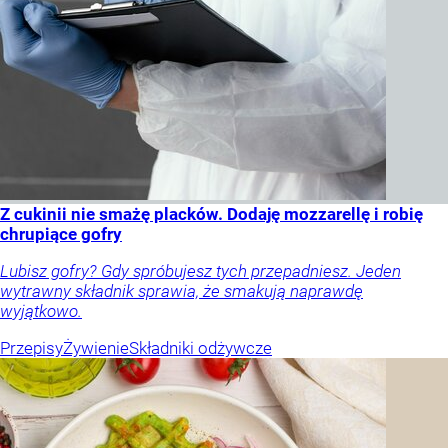
Z cukinii nie smażę placków. Dodaję mozzarellę i robię
chrupiące gofry
Lubisz gofry? Gdy spróbujesz tych przepadniesz. Jeden
wytrawny składnik sprawia, że smakują naprawdę
wyjątkowo.
Przepisy
Żywienie
Składniki odżywcze