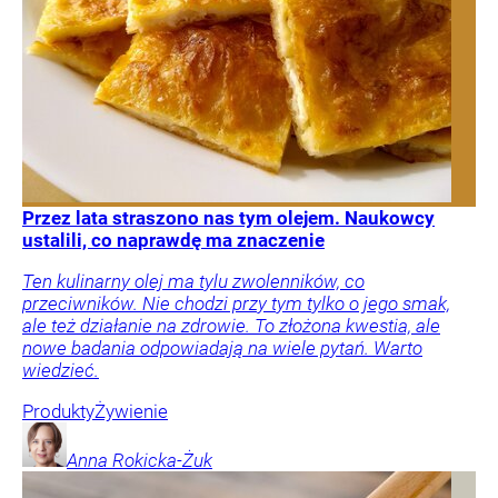
Przez lata straszono nas tym olejem. Naukowcy
ustalili, co naprawdę ma znaczenie
Ten kulinarny olej ma tylu zwolenników, co
przeciwników. Nie chodzi przy tym tylko o jego smak,
ale też działanie na zdrowie. To złożona kwestia, ale
nowe badania odpowiadają na wiele pytań. Warto
wiedzieć.
Produkty
Żywienie
Anna
Rokicka-Żuk