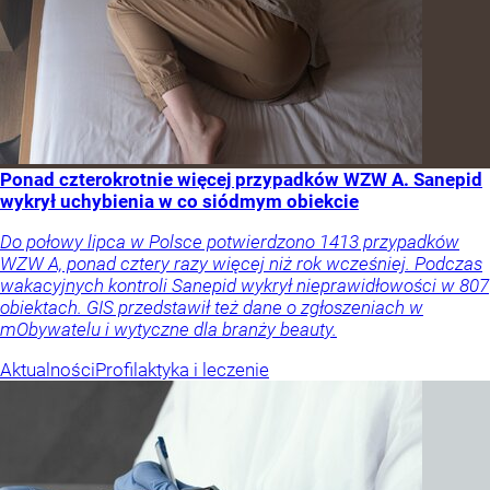
Ponad czterokrotnie więcej przypadków WZW A. Sanepid
wykrył uchybienia w co siódmym obiekcie
Do połowy lipca w Polsce potwierdzono 1413 przypadków
WZW A, ponad cztery razy więcej niż rok wcześniej. Podczas
wakacyjnych kontroli Sanepid wykrył nieprawidłowości w 807
obiektach. GIS przedstawił też dane o zgłoszeniach w
mObywatelu i wytyczne dla branży beauty.
Aktualności
Profilaktyka i leczenie