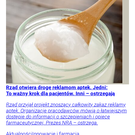
Rząd otwiera drogę reklamom aptek. Jedni:
To ważny krok dla pacjentów. Inni – ostrzegają
Rząd przyjął projekt znoszący całkowity zakaz reklamy
aptek. Organizacje pracodawców mówią o łatwiejszym
dostępie do informacji o szczepieniach i opiece
farmaceutycznej. Prezes NRA – ostrzega.
Aktualności
Innowacje i farmacja