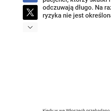
odczuwają długo. Na ra
ryzyka nie jest określon
Kiedy w we Włoszech przebadano 60