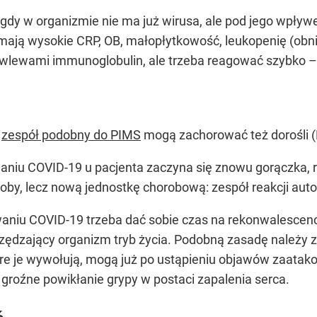
dy w organizmie nie ma już wirusa, ale pod jego wpływe
mają wysokie CRP, OB, małopłytkowość, leukopenię (obniż
 wlewami immunoglobulin, ale trzeba reagować szybko – 
a
zespół podobny do PIMS
mogą zachorować też dorośli (
waniu COVID-19 u pacjenta zaczyna się znowu gorączka, 
oby, lecz nową jednostkę chorobową: zespół reakcji au
niu COVID-19 trzeba dać sobie czas na rekonwalescencj
zędzający organizm tryb życia. Podobną zasadę należy 
óre je wywołują, mogą już po ustąpieniu objawów zaatako
d groźne powikłanie grypy w postaci zapalenia serca.