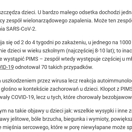
zczędza dzieci. U bardzo małego odsetka dochodzi jed
cy zespół wielonarządowego zapalenia. Może ten zespół po
nia SARS-CoV-2.
ja się od 2 do 4 tygodni po zakażeniu, u jednego na 1000
e dzieci w wieku szkolnym (najczęściej 8-10 lat); to ina
 wystąpić PIMS – zespół wtedy występuje częściej u mł
VID-19
odnotował 70 takich przypadków.
a uszkodzeniem przez wirusa lecz reakcja autoimmunolo
głośno w kontekście zachorowań u dzieci. Kłopot z PIM
rowały COVID-19, lecz u tych, które chorowały bezobjawo
m na takie objawy u dzieci jak: wszelkie wysypki i inne
bjawy jelitowe, bóle brzucha, biegunka i wymioty, powięk
ie mięśnia sercowego, które w porę niewyłapane może 