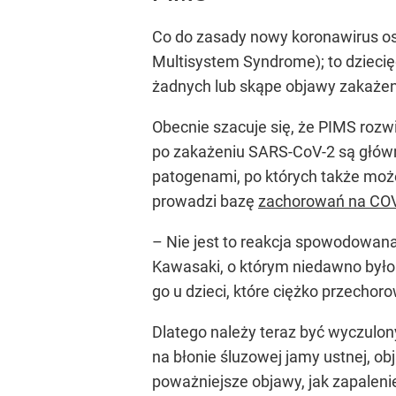
Co do zasady nowy koronawirus os
Multisystem Syndrome); to dziecię
żadnych lub skąpe objawy zakaże
Obecnie szacuje się, że PIMS rozwi
po zakażeniu SARS-CoV-2 są główni
patogenami, po których także może
prowadzi bazę
zachorowań na CO
– Nie jest to reakcja spowodowan
Kawasaki, o którym niedawno było 
go u dzieci, które ciężko przecho
Dlatego należy teraz być wyczulony
na błonie śluzowej jamy ustnej, o
poważniejsze objawy, jak zapalen