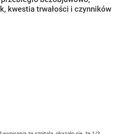
, kwestia trwałości i czynników
ypisania ze szpitala, okazało się, że 1/3