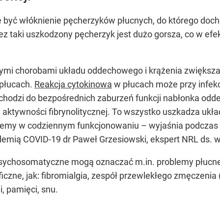
być włóknienie pęcherzyków płucnych, do którego docho
z taki uszkodzony pęcherzyk jest dużo gorsza, co w efe
łymi chorobami układu oddechowego i krążenia zwiększa 
płucach.
Reakcja cytokinowa
w płucach może przy infekc
hodzi do bezpośrednich zaburzeń funkcji nabłonka odde
 aktywności fibrynolitycznej. To wszystko uszkadza ukł
oblemy w codziennym funkcjonowaniu – wyjaśnia podcza
ndemią COVID-19 dr Paweł Grzesiowski, ekspert NRL ds. w
 psychosomatyczne mogą oznaczać m.in. problemy płucne,
czne, jak: fibromialgia, zespół przewlekłego zmęczenia (C
, pamięci, snu.