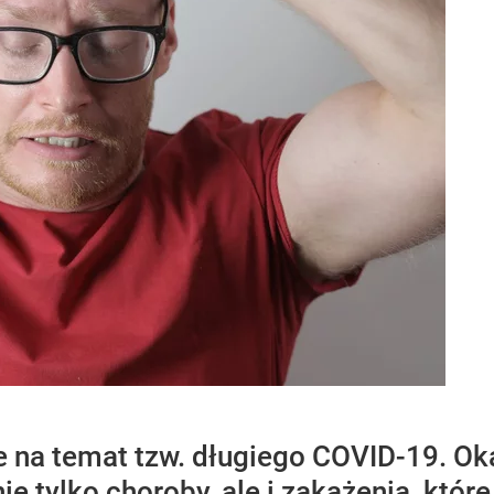
 na temat tzw. długiego COVID-19. Oka
 nie tylko choroby, ale i zakażenia, kt