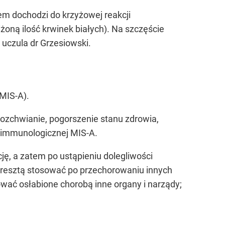
m dochodzi do krzyżowej reakcji
oną ilość krwinek białych). Na szczęście
uczula dr Grzesiowski.
MIS-A).
rozchwianie, pogorszenie stanu zdrowia,
toimmunologicznej MIS-A.
ę, a zatem po ustąpieniu dolegliwości
zresztą stosować po przechorowaniu innych
wać osłabione chorobą inne organy i narządy;