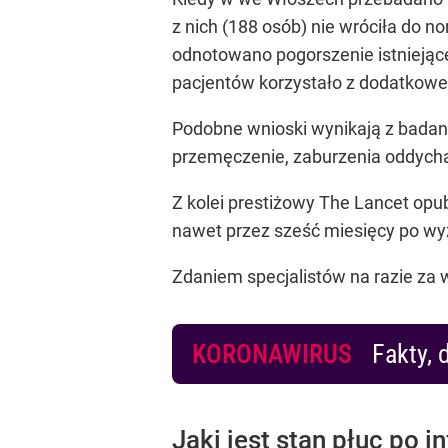
z nich (188 osób) nie wróciła do n
odnotowano pogorszenie istniejącej
pacjentów korzystało z dodatkowe
Podobne wnioski wynikają z badani
przemęczenie, zaburzenia oddych
Z kolei prestiżowy The Lancet op
nawet przez sześć miesięcy po wy
Zdaniem specjalistów na razie za 
KORONAWIRUS
Fakty, 
Jaki jest stan płuc po in