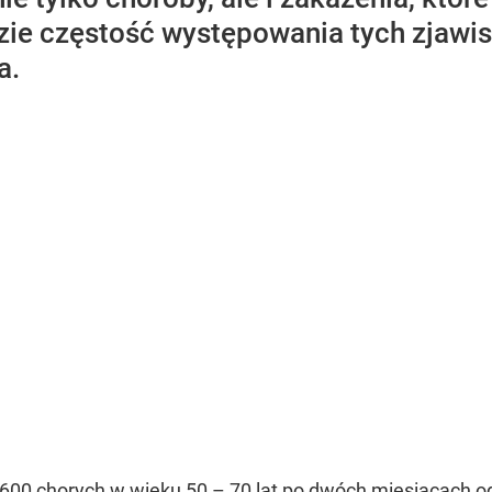
zie częstość występowania tych zjawisk
a.
0 chorych w wieku 50 – 70 lat po dwóch miesiącach od w