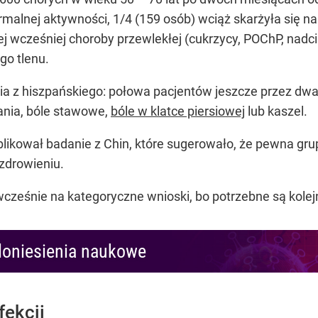
ormalnej aktywności, 1/4 (159 osób) wciąż skarżyła się 
 wcześniej choroby przewlekłej (cukrzycy, POChP, nadciś
go tlenu.
a z hiszpańskiego: połowa pacjentów jeszcze przez dwa
ania, bóle stawowe,
bóle w klatce piersiowej
lub kaszel.
ublikował badanie z Chin, które sugerowało, że pewna g
zdrowieniu.
wcześnie na kategoryczne wnioski, bo potrzebne są kolej
doniesienia naukowe
fekcji