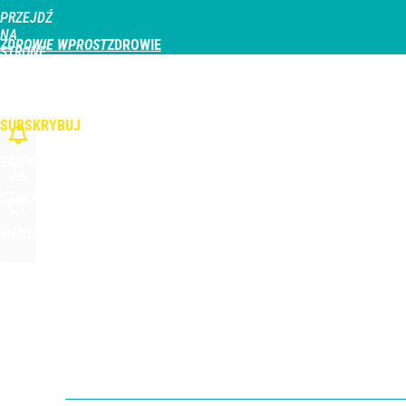
PRZEJDŹ
Udostępnij
0
Skomentuj
NA
ZDROWIE WPROST
STRONĘ
GŁÓWNĄ
CHOROBY
DZIECKO
PROFILAKTYKA
STREFA PACJENTA
ODŻYWIAN
WPROST.PL
SUBSKRYBUJ
ZALOGUJ
SZUKAJ
MENU