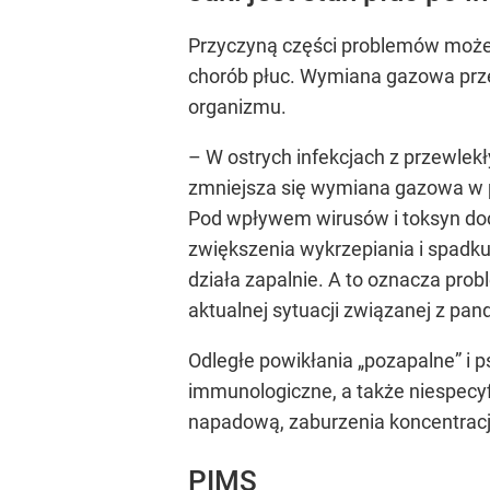
Przyczyną części problemów może 
chorób płuc. Wymiana gazowa prze
organizmu.
– W ostrych infekcjach z przewlek
zmniejsza się wymiana gazowa w 
Pod wpływem wirusów i toksyn doc
zwiększenia wykrzepiania i spadku
działa zapalnie. A to oznacza pr
aktualnej sytuacji związanej z pa
Odległe powikłania „pozapalne” i
immunologiczne, a także niespecyfi
napadową, zaburzenia koncentracji
PIMS