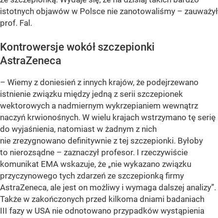
istotnych objawów w Polsce nie zanotowaliśmy – zauważył
prof. Fal.
Kontrowersje wokół szczepionki
AstraZeneca
– Wiemy z doniesień z innych krajów, że podejrzewano
istnienie związku między jedną z serii szczepionek
wektorowych a nadmiernym wykrzepianiem wewnątrz
naczyń krwionośnych. W wielu krajach wstrzymano tę serię
do wyjaśnienia, natomiast w żadnym z nich
nie zrezygnowano definitywnie z tej szczepionki. Byłoby
to nierozsądne – zaznaczył profesor. I rzeczywiście
komunikat EMA wskazuje, że „nie wykazano związku
przyczynowego tych zdarzeń ze szczepionką firmy
AstraZeneca, ale jest on możliwy i wymaga dalszej analizy”.
Także w zakończonych przed kilkoma dniami badaniach
III fazy w USA nie odnotowano przypadków wystąpienia