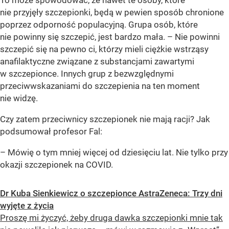
To może spowodować, że nawet te osoby, które
nie przyjęły szczepionki, będą w pewien sposób chronione
poprzez odporność populacyjną. Grupa osób, które
nie powinny się szczepić, jest bardzo mała. – Nie powinni
szczepić się na pewno ci, którzy mieli ciężkie wstrząsy
anafilaktyczne związane z substancjami zawartymi
w szczepionce. Innych grup z bezwzględnymi
przeciwwskazaniami do szczepienia na ten moment
nie widzę.
Czy zatem przeciwnicy szczepionek nie mają racji? Jak
podsumował profesor Fal:
– Mówię o tym mniej więcej od dziesięciu lat. Nie tylko przy
okazji szczepionek na COVID.
Dr Kuba Sienkiewicz o szczepionce AstraZeneca: Trzy dni
wyjęte z życia
Proszę mi życzyć, żeby druga dawka szczepionki mnie tak