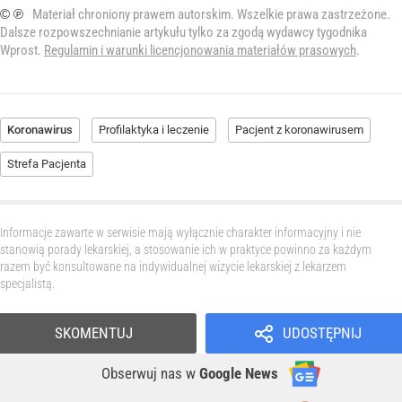
© ℗
Materiał chroniony prawem autorskim. Wszelkie prawa zastrzeżone.
Dalsze rozpowszechnianie artykułu tylko za zgodą wydawcy tygodnika
Wprost.
Regulamin i warunki licencjonowania materiałów prasowych
.
Koronawirus
Profilaktyka i leczenie
Pacjent z koronawirusem
Strefa Pacjenta
Informacje zawarte w serwisie mają wyłącznie charakter informacyjny i nie
stanowią porady lekarskiej, a stosowanie ich w praktyce powinno za każdym
razem być konsultowane na indywidualnej wizycie lekarskiej z lekarzem
specjalistą.
SKOMENTUJ
UDOSTĘPNIJ
Obserwuj nas
w
Google News