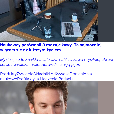
Naukowcy porównali 3 rodzaje kawy. Ta najmocniej
wiązała się z dłuższym życiem
Myślisz, że to zwykła „mała czarna”? Ta kawa najsilniej chroni
serce i wydłuża życie. Sprawdź, czy ją pijesz.
Produkty
Żywienie
Składniki odżywcze
Doniesienia
naukowe
Profilaktyka i leczenie
Badania