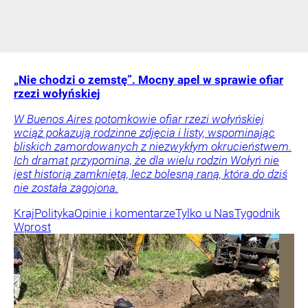
„Nie chodzi o zemstę”. Mocny apel w sprawie ofiar
rzezi wołyńskiej
W Buenos Aires potomkowie ofiar rzezi wołyńskiej
wciąż pokazują rodzinne zdjęcia i listy, wspominając
bliskich zamordowanych z niezwykłym okrucieństwem.
Ich dramat przypomina, że dla wielu rodzin Wołyń nie
jest historią zamkniętą, lecz bolesną raną, która do dziś
nie została zagojona.
Kraj
Polityka
Opinie i komentarze
Tylko u Nas
Tygodnik
Wprost