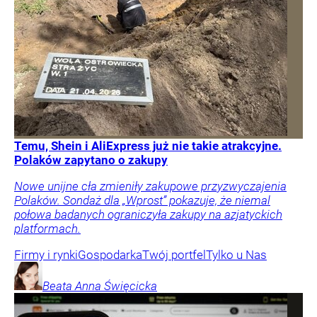
Temu, Shein i AliExpress już nie takie atrakcyjne.
Polaków zapytano o zakupy
Nowe unijne cła zmieniły zakupowe przyzwyczajenia
Polaków. Sondaż dla „Wprost” pokazuje, że niemal
połowa badanych ograniczyła zakupy na azjatyckich
platformach.
Firmy i rynki
Gospodarka
Twój portfel
Tylko u Nas
Beata Anna
Święcicka