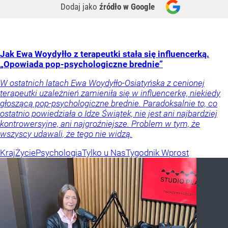
Dodaj jako
źródło w Google
Jak Ewa Woydyłło z terapeutki stała się influencerką.
„Opowiada pop-psychologiczne brednie”
W ostatnich latach Ewa Woydyłło-Osiatyńska z cenionej
terapeutki uzależnień zamieniła się w influencerkę, niekiedy
głoszącą pop-psychologiczne brednie. Paradoksalnie to, co
ostatnio powiedziała o Idze Świątek, nie jest ani najbardziej
kontrowersyjne, ani najgroźniejsze. Problem w tym, że
wszyscy udawali, że tego nie widzą.
Kraj
Życie
Psychologia
Tylko u Nas
Tygodnik Wprost