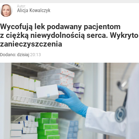
Autor:
Alicja Kowalczyk
Wycofują lek podawany pacjentom
z ciężką niewydolnością serca. Wykryto
zanieczyszczenia
Dodano:
dzisiaj
20:13