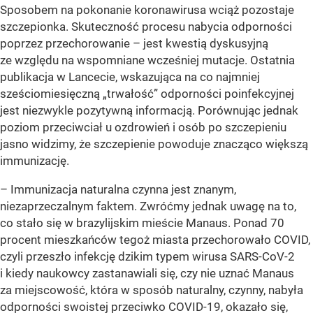
Sposobem na pokonanie koronawirusa wciąż pozostaje
szczepionka. Skuteczność procesu nabycia odporności
poprzez przechorowanie – jest kwestią dyskusyjną
ze względu na wspomniane wcześniej mutacje. Ostatnia
publikacja w Lancecie, wskazująca na co najmniej
sześciomiesięczną „trwałość” odporności poinfekcyjnej
jest niezwykle pozytywną informacją. Porównując jednak
poziom przeciwciał u ozdrowień i osób po szczepieniu
jasno widzimy, że szczepienie powoduje znacząco większą
immunizację.
– Immunizacja naturalna czynna jest znanym,
niezaprzeczalnym faktem. Zwróćmy jednak uwagę na to,
co stało się w brazylijskim mieście Manaus. Ponad 70
procent mieszkańców tegoż miasta przechorowało COVID,
czyli przeszło infekcję dzikim typem wirusa SARS-CoV-2
i kiedy naukowcy zastanawiali się, czy nie uznać Manaus
za miejscowość, która w sposób naturalny, czynny, nabyła
odporności swoistej przeciwko COVID-19, okazało się,