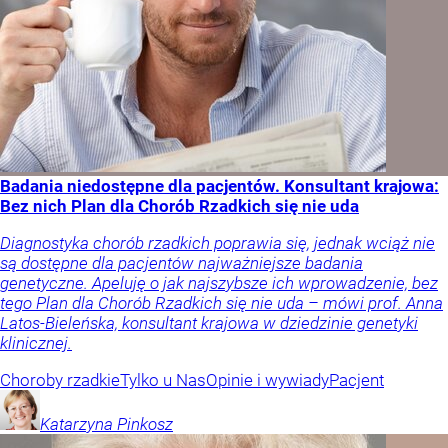
Badania niedostępne dla pacjentów. Konsultant krajowa:
Bez nich Plan dla Chorób Rzadkich się nie uda
Diagnostyka chorób rzadkich poprawia się, jednak wciąż nie
są dostępne dla pacjentów najważniejsze badania
genetyczne. Apeluję o jak najszybsze ich wprowadzenie, bez
tego Plan dla Chorób Rzadkich się nie uda – mówi prof. Anna
Latos-Bieleńska, konsultant krajowa w dziedzinie genetyki
klinicznej.
Choroby rzadkie
Tylko u Nas
Opinie i wywiady
Pacjent
Katarzyna
Pinkosz