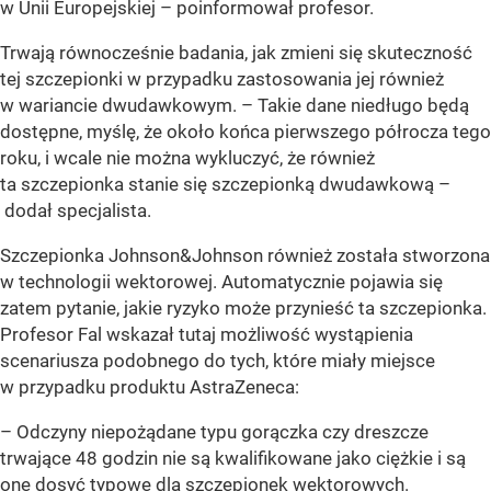
w Unii Europejskiej – poinformował profesor.
Trwają równocześnie badania, jak zmieni się skuteczność
tej szczepionki w przypadku zastosowania jej również
w wariancie dwudawkowym. – Takie dane niedługo będą
dostępne, myślę, że około końca pierwszego półrocza tego
roku, i wcale nie można wykluczyć, że również
ta szczepionka stanie się szczepionką dwudawkową –
dodał specjalista.
Szczepionka Johnson&Johnson również została stworzona
w technologii wektorowej. Automatycznie pojawia się
zatem pytanie, jakie ryzyko może przynieść ta szczepionka.
Profesor Fal wskazał tutaj możliwość wystąpienia
scenariusza podobnego do tych, które miały miejsce
w przypadku produktu AstraZeneca:
– Odczyny niepożądane typu gorączka czy dreszcze
trwające 48 godzin nie są kwalifikowane jako ciężkie i są
one dosyć typowe dla szczepionek wektorowych.