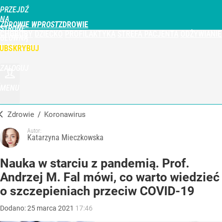
PRZEJDŹ
NA
ZDROWIE WPROST
STRONĘ
CHOROBY
DZIECKO
PROFILAKTYKA
STREFA PACJENTA
ODŻYWIANIE
GŁÓWNĄ
WPROST.PL
UBSKRYBUJ
ZALOGUJ
MENU
Zdrowie
/
Koronawirus
Autor:
Katarzyna Mieczkowska
Nauka w starciu z pandemią. Prof.
Andrzej M. Fal mówi, co warto wiedzieć
o szczepieniach przeciw COVID-19
Dodano:
25
marca
2021
17:46