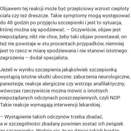
Objawem tej reakcji może być przejściowy wzrost ciepłoty
ciała czy też dreszcze. Takie symptomy mogą występować
do 48 godzin po przyjęciu szczepionki i jest to sytuacja,
której można się spodziewać. – Oczywiście, objaw jest
niepożądany, nikt nie chce, żeby taki objaw powstawał, on
też nie powstaje w stu procentach przypadków, niemniej
jest to rzecz w miarę spodziewana i nie stanowi istotnego
zagrożenia – dodał specjalista.
Jeżeli w wyniku szczepienia jakąkolwiek szczepionką
wystąpią istotne skutki uboczne: zaburzenia neurologiczne,
parestezje, reakcje alergiczne czy wstrząs anafilaktyczny,
wówczas rzeczywiście można mówić o istotnych
niepożądanych odczynach poszczepiennych, czyli NOP.
Takie reakcje wymagają interwencji lekarskiej.
– Wystąpienie takich odczynów trzeba zbadać,
a w szczególności zbadany powinien zostać ich związek
ze szczepionką. Wydaje się, że na dzisiaj takich bardzo