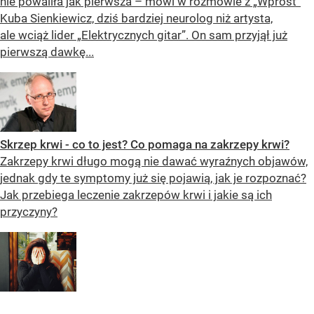
nie powaliła jak pierwsza – mówi w rozmowie z „Wprost”
Kuba Sienkiewicz, dziś bardziej neurolog niż artysta,
ale wciąż lider „Elektrycznych gitar”. On sam przyjął już
pierwszą dawkę...
Skrzep krwi - co to jest? Co pomaga na zakrzepy krwi?
Zakrzepy krwi długo mogą nie dawać wyraźnych objawów,
jednak gdy te symptomy już się pojawią, jak je rozpoznać?
Jak przebiega leczenie zakrzepów krwi i jakie są ich
przyczyny?