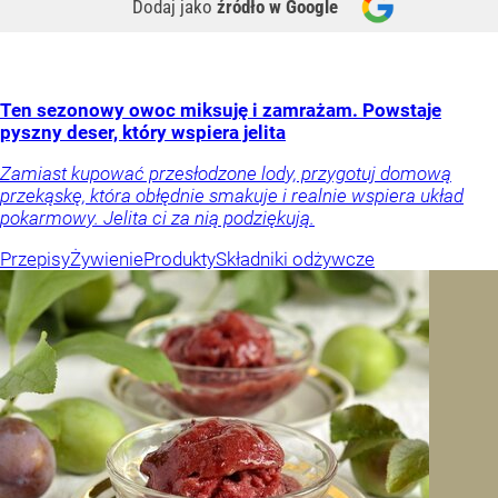
Dodaj jako
źródło w Google
Ten sezonowy owoc miksuję i zamrażam. Powstaje
pyszny deser, który wspiera jelita
Zamiast kupować przesłodzone lody, przygotuj domową
przekąskę, która obłędnie smakuje i realnie wspiera układ
pokarmowy. Jelita ci za nią podziękują.
Przepisy
Żywienie
Produkty
Składniki odżywcze