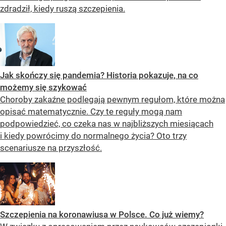
zdradził, kiedy ruszą szczepienia.
Jak skończy się pandemia? Historia pokazuje, na co
możemy się szykować
Choroby zakaźne podlegają pewnym regułom, które można
opisać matematycznie. Czy te reguły mogą nam
podpowiedzieć, co czeka nas w najbliższych miesiącach
i kiedy powrócimy do normalnego życia? Oto trzy
scenariusze na przyszłość.
Szczepienia na koronawiusa w Polsce. Co już wiemy?