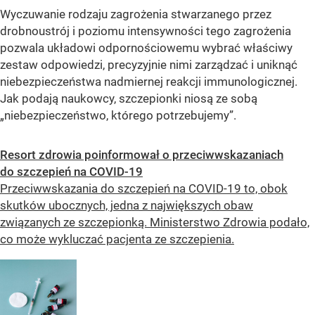
Wyczuwanie rodzaju zagrożenia stwarzanego przez
drobnoustrój i poziomu intensywności tego zagrożenia
pozwala układowi odpornościowemu wybrać właściwy
zestaw odpowiedzi, precyzyjnie nimi zarządzać i uniknąć
niebezpieczeństwa nadmiernej reakcji immunologicznej.
Jak podają naukowcy, szczepionki niosą ze sobą
„niebezpieczeństwo, którego potrzebujemy”.
Resort zdrowia poinformował o przeciwwskazaniach
do szczepień na COVID-19
Przeciwwskazania do szczepień na COVID-19 to, obok
skutków ubocznych, jedna z największych obaw
związanych ze szczepionką. Ministerstwo Zdrowia podało,
co może wykluczać pacjenta ze szczepienia.