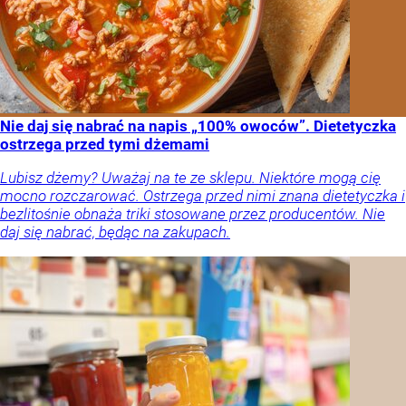
Nie daj się nabrać na napis „100% owoców”. Dietetyczka
ostrzega przed tymi dżemami
Lubisz dżemy? Uważaj na te ze sklepu. Niektóre mogą cię
mocno rozczarować. Ostrzega przed nimi znana dietetyczka i
bezlitośnie obnaża triki stosowane przez producentów. Nie
daj się nabrać, będąc na zakupach.