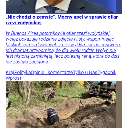
„Nie chodzi o zemstę”. Mocny apel w sprawie ofiar
rzezi wołyńskiej
W Buenos Aires potomkowie ofiar rzezi wołyńskiej
wciąż pokazują rodzinne zdjęcia i listy, wspominając
bliskich zamordowanych z niezwykłym okrucieństwem.
Ich dramat przypomina, że dla wielu rodzin Wołyń nie
jest historią zamkniętą, lecz bolesną raną, która do dziś
nie została zagojona.
Kraj
Polityka
Opinie i komentarze
Tylko u Nas
Tygodnik
Wprost