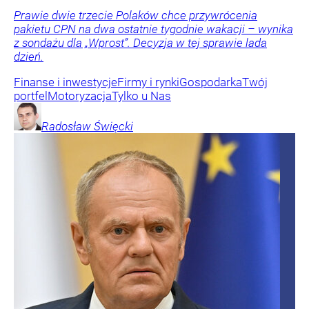
Prawie dwie trzecie Polaków chce przywrócenia
pakietu CPN na dwa ostatnie tygodnie wakacji – wynika
z sondażu dla „Wprost”. Decyzja w tej sprawie lada
dzień.
Finanse i inwestycje
Firmy i rynki
Gospodarka
Twój
portfel
Motoryzacja
Tylko u Nas
Radosław
Święcki