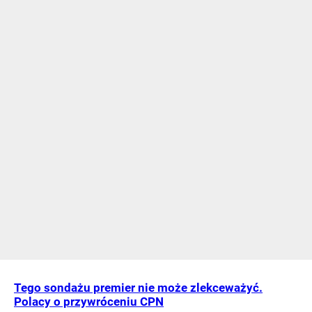
Tego sondażu premier nie może zlekceważyć.
Polacy o przywróceniu CPN