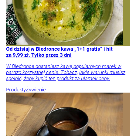
Od dzisiaj w Biedronce kawa „1+1 gratis” i hit
za 9,99 zł. Tylko przez 3 dni
W Biedronce dostaniesz kawę popularnych marek w
bardzo korzystnej cenie. Zobacz, jakie warunki musisz
spełnić, żeby kupić ten produkt za ułamek ceny.
Produkty
Żywienie