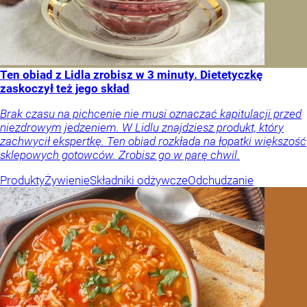
Ten obiad z Lidla zrobisz w 3 minuty. Dietetyczkę
zaskoczył też jego skład
Brak czasu na pichcenie nie musi oznaczać kapitulacji przed
niezdrowym jedzeniem. W Lidlu znajdziesz produkt, który
zachwycił ekspertkę. Ten obiad rozkłada na łopatki większość
sklepowych gotowców. Zrobisz go w parę chwil.
Produkty
Żywienie
Składniki odżywcze
Odchudzanie