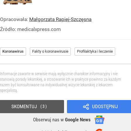
Opracowała:
Małgorzata Rapiej-Szczęsna
Źródło:
medicalxpress.com
Koronawirus
Fakty o koronawirusie
Profilaktyka i leczenie
Informacje zawarte w serwisie mają wyłącznie charakter informacyjny i nie
stanowią porady lekarskiej, a stosowanie ich w praktyce powinno za każdym
razem być konsultowane na indywidualnej wizycie lekarskiej z lekarzem
specjalistą.
SKOMENTUJ
UDOSTĘPNIJ
3
Obserwuj nas
w
Google News