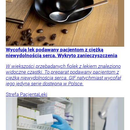
Wycofują lek podawany pacjentom z ciężką
niewydolnością serca. Wykryto zanieczyszczenia
W większości przebadanych fiolek z lekiem znaleziono
widoczne cząstki. To preparat podawany pacjentom z
ciężką niewydolnością serca. GIF natychmiast wycofał
jego jedyną serię dostępną w Polsce.
Strefa Pacjenta
Leki