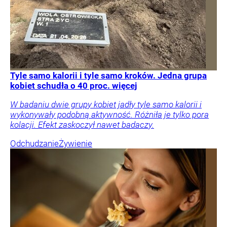
Tyle samo kalorii i tyle samo kroków. Jedna grupa
kobiet schudła o 40 proc. więcej
W badaniu dwie grupy kobiet jadły tyle samo kalorii i
wykonywały podobną aktywność. Różniła je tylko pora
kolacji. Efekt zaskoczył nawet badaczy.
Odchudzanie
Żywienie