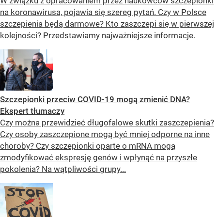
W związku z opracowaniem przez naukowców szczepionki
na koronawirusa, pojawia się szereg pytań. Czy w Polsce
szczepienia będą darmowe? Kto zaszczepi się w pierwszej
kolejności? Przedstawiamy najważniejsze informacje.
Szczepionki przeciw COVID-19 mogą zmienić DNA?
Ekspert tłumaczy
Czy można przewidzieć długofalowe skutki zaszczepienia?
Czy osoby zaszczepione mogą być mniej odporne na inne
choroby? Czy szczepionki oparte o mRNA mogą
zmodyfikować ekspresję genów i wpłynąć na przyszłe
pokolenia? Na wątpliwości grupy...