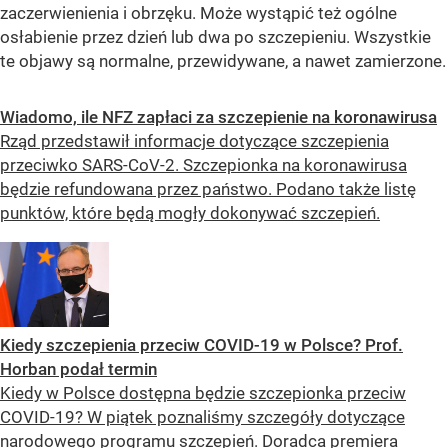
zaczerwienienia i obrzęku. Może wystąpić też ogólne
osłabienie przez dzień lub dwa po szczepieniu. Wszystkie
te objawy są normalne, przewidywane, a nawet zamierzone.
Wiadomo, ile NFZ zapłaci za szczepienie na koronawirusa
Rząd przedstawił informacje dotyczące szczepienia
przeciwko SARS-CoV-2. Szczepionka na koronawirusa
będzie refundowana przez państwo. Podano także listę
punktów, które będą mogły dokonywać szczepień.
Kiedy szczepienia przeciw COVID-19 w Polsce? Prof.
Horban podał termin
Kiedy w Polsce dostępna będzie szczepionka przeciw
COVID-19? W piątek poznaliśmy szczegóły dotyczące
narodowego programu szczepień. Doradca premiera