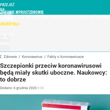
PRZEJDŹ
NA
ZDROWIE WPROST
STRONĘ
CHOROBY
DZIECKO
PROFILAKTYKA
STREFA PACJENTA
ODŻYWIANIE
GŁÓWNĄ
WPROST.PL
UBSKRYBUJ
ZALOGUJ
MENU
Zdrowie
/
Koronawirus
/
Fakty o koronawirusie
Szczepionki przeciw koronawirusowi
będą miały skutki uboczne. Naukowcy:
to dobrze
Dodano:
6
grudnia
2020
8:30