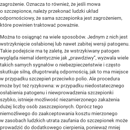
zagrożenie. Oznacza to również, że jeśli mowa
o szczepionce, należy przekonać ludzki układ
odpornościowy, że sama szczepionka jest zagrożeniem,
które powinien traktować poważnie.
Można to osiągnąć na wiele sposobów. Jednym z nich jest
wstrzyknięcie osłabionej lub nawet zabitej wersji patogenu.
Takie podejście ma tę zaletę, że wstrzykiwany patogen
wygląda niemal identycznie jak „prawdziwy”, wyzwala wiele
takich samych sygnałów o niebezpieczeństwie i często
skutkuje silną, długotrwałą odpornością, jak to ma miejsce
w przypadku szczepień przeciwko polio. Ale procedura
może być też ryzykowna: w przypadku niedostatecznego
osłabienia patogenu i niewprowadzenia szczepionki
szybko, istnieje możliwość niezamierzonego zakażenia
dużej liczby osób zaszczepionych. Oprócz tego
niemożliwego do zaakceptowania kosztu mierzonego
w zasobach ludzkich utrata zaufania do szczepionek może
prowadzić do dodatkowego cierpienia, ponieważ mniej