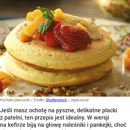
Puchate placuszki
/ Źródło:
Shutterstock
/
JopieJusuf
Jeśli masz ochotę na pyszne, delikatne placki
z patelni, ten przepis jest idealny. W wersji
na kefirze biją na głowę naleśniki i pankejki, choć