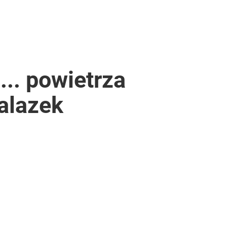
.. powietrza
nalazek