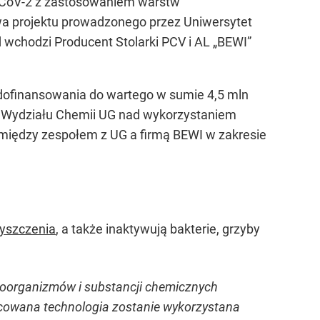
S-CoV-2 z zastosowaniem warstw
wa projektu prowadzonego przez Uniwersytet
 wchodzi Producent Stolarki PCV i AL „BEWI”
dofinansowania do wartego w sumie 4,5 mln
j z Wydziału Chemii UG nad wykorzystaniem
omiędzy zespołem z UG a firmą BEWI w zakresie
yszczenia
, a także inaktywują bakterie, grzyby
kroorganizmów i substancji chemicznych
racowana technologia zostanie wykorzystana