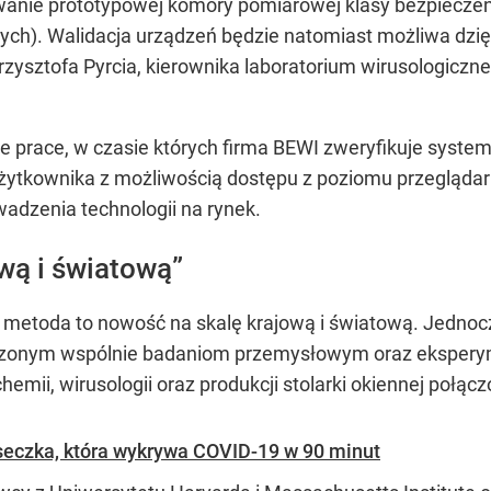
wanie prototypowej komory pomiarowej klasy bezpiecze
nych). Walidacja urządzeń będzie natomiast możliwa dz
 Krzysztofa Pyrcia, kierownika laboratorium wirusologic
 prace, w czasie których firma BEWI zweryfikuje system
użytkownika z możliwością dostępu z poziomu przeglądar
dzenia technologii na rynek.
wą i światową”
etoda to nowość na skalę krajową i światową. Jednocz
adzonym wspólnie badaniom przemysłowym oraz ekspe
chemii, wirusologii oraz produkcji stolarki okiennej poł
seczka, która wykrywa COVID-19 w 90 minut