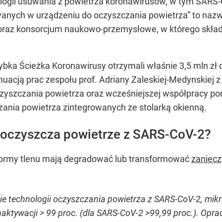
ologii usuwania z powietrza koronawirusów, w tym SAR
anych w urządzeniu do oczyszczania powietrza” to naz
 oraz konsorcjum naukowo-przemysłowe, w którego skład
a Ścieżka Koronawirusy otrzymali właśnie 3,5 mln zł 
ynuacją prac zespołu prof. Adriany Zaleskiej-Medynskie
czyszczania powietrza oraz wcześniejszej współpracy p
ania powietrza zintegrowanych ze stolarką okienną.
ry oczyszcza powietrze z SARS-CoV-2?
formy tlenu mają degradować lub transformować
zaniecz
ie technologii oczyszczania powietrza z SARS-CoV-2, mi
naktywacji > 99 proc. (dla SARS-CoV-2 >99,99 proc.). Op