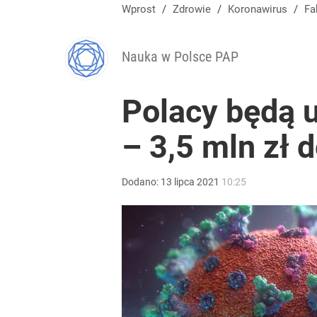
Wprost
/
Zdrowie
/
Koronawirus
/
F
Nauka w Polsce PAP
Polacy będą u
– 3,5 mln zł 
Dodano:
13
lipca
2021
10:25