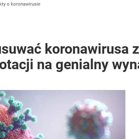
akty o koronawirusie
suwać koronawirusa z.
dotacji na genialny wy