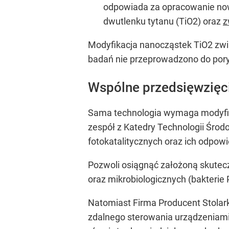
odpowiada za opracowanie nowe
dwutlenku tytanu (TiO2) oraz
z
Modyfikacja nanocząstek TiO2 zwią
badań nie przeprowadzono do pory
Wspólne przedsięwzięc
Sama technologia wymaga modyfika
zespół z Katedry Technologii Środo
fotokatalitycznych oraz ich odpow
Pozwoli osiągnąć założoną skuteczn
oraz mikrobiologicznych (bakteri
Natomiast Firma Producent Stolark
zdalnego sterowania urządzeniami