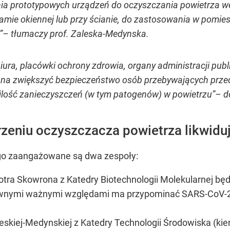
ia prototypowych urządzeń do oczyszczania powietrza we
mie okiennej lub przy ścianie, do zastosowania w pomi
b”– tłumaczy prof. Zaleska-Medynska.
ura, placówki ochrony zdrowia, organy administracji pub
na zwiększyć bezpieczeństwo osób przebywających prze
ilość zanieczyszczeń (w tym patogenów) w powietrzu”– do
orzeniu oczyszczacza powietrza likwid
ego zaangażowane są dwa zespoły:
iotra Skowrona z Katedry Biotechnologii Molekularnej
pewnymi ważnymi względami ma przypominać SARS-CoV-2
aleskiej-Medynskiej z Katedry Technologii Środowiska (k