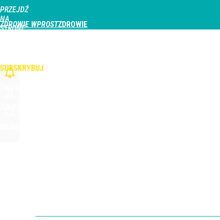
PRZEJDŹ
Udostępnij
0
Skomentuj
NA
ZDROWIE WPROST
STRONĘ
GŁÓWNĄ
CHOROBY
DZIECKO
PROFILAKTYKA
STREFA PACJENTA
ODŻYWIAN
WPROST.PL
SUBSKRYBUJ
ZALOGUJ
SZUKAJ
MENU