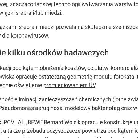
j, znacząco tańszej technologii wytwarzania warstw fo
wiązki srebra
i/lub miedzi.
zkami srebra i miedzi pozwala na skuteczniejsze niszcz
 dla koronawirusów.
ie kilku ośrodków badawczych
cji pod kątem obniżenia kosztów, co ułatwi komercjali
wiska opracuje ostateczną geometrię modułu fotokatality
iednie oświetlenie
promieniowaniem UV
.
ość eliminacji zanieczyszczeń chemicznych (lotne związki
e Pseudomonas aeruginosa, modelowy bakteriofag oraz 
i PCV i AL „BEWI” Bernard Wójcik opracuje konstrukcję 
, a także przebada oczyszczacze powietrza pod kątem i