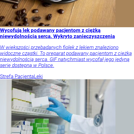
Wycofują lek podawany pacjentom z ciężką
niewydolnością serca. Wykryto zanieczyszczenia
W większości przebadanych fiolek z lekiem znaleziono
widoczne cząstki. To preparat podawany pacjentom z ciężką
niewydolnością serca. GIF natychmiast wycofał jego jedyną
serię dostępną w Polsce.
Strefa Pacjenta
Leki