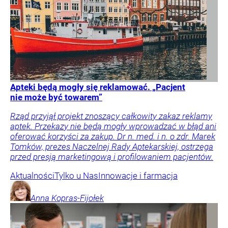
Apteki będą mogły się reklamować. „Pacjent
nie może być towarem”
Rząd przyjął projekt znoszący całkowity zakaz reklamy
aptek. Przekazy nie będą mogły wprowadzać w błąd ani
oferować korzyści za zakup. Dr n. med. i n. o zdr. Marek
Tomków, prezes Naczelnej Rady Aptekarskiej, ostrzega
przed presją marketingową i profilowaniem pacjentów.
Aktualności
Tylko u Nas
Innowacje i farmacja
Anna
Kopras-Fijołek