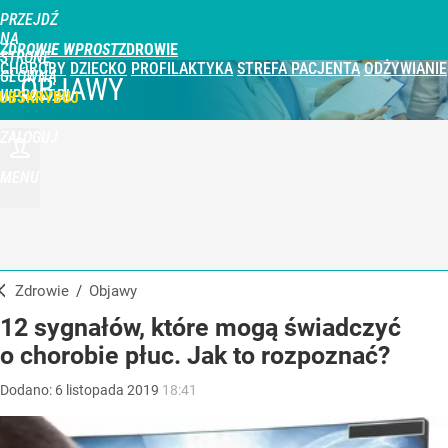
PRZEJDŹ
NA
ZDROWIE WPROST
STRONĘ
CHOROBY
DZIECKO
PROFILAKTYKA
STREFA PACJENTA
ODŻYWIANIE
GŁÓWNĄ
OBJAWY
WPROST.PL
UBSKRYBUJ
ZALOGUJ
MENU
Zdrowie
/
Objawy
12 sygnałów, które mogą świadczyć
o chorobie płuc. Jak to rozpoznać?
Dodano:
6
listopada
2019
18:41