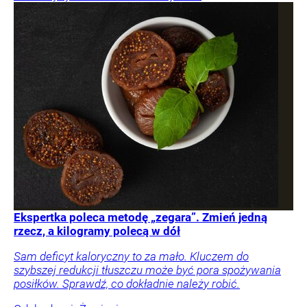
Ekspertka poleca metodę „zegara”. Zmień jedną
rzecz, a kilogramy polecą w dół
Sam deficyt kaloryczny to za mało. Kluczem do
szybszej redukcji tłuszczu może być pora spożywania
posiłków. Sprawdź, co dokładnie należy robić.