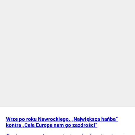
Wrze po roku Nawrockiego. „Największa hańba”
kontra „Cała Europa nam go zazdrości”