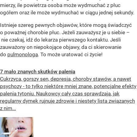
mierzy, ile powietrza osoba może wydmuchać z płuc
ogółem oraz ile może wydmuchać w ciągu jednej sekundy.
Istnieje szereg pewnych objawów, które mogą świadczyć
o poważnej chorobie płuc. Jeżeli zauważysz je u siebie –
nie czekaj, idź do lekarza pierwszego kontaktu. Jeśli
zauważony on niepokojące objawy, da ci skierowanie
do
pulmonologa
. To może uratować ci życie!
7 mało znanych skutków palenia
Cukrzyca, gorszy sen, depresja, choroby stawów, a nawet
psychozy - to tylko niektóre mniej znane, potencjalne efekty
palenia tytoniu. Naukowcy cały czas sprawdzają, jak
regularny dymek rujnuje zdrowie i niestety lista związanych
z nim...