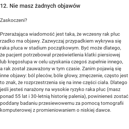
12. Nie masz żadnych objawów
Zaskoczeni?
Przerażająca wiadomość jest taka, że ​​wczesny rak płuc
rzadko ma objawy. Zazwyczaj przypadkiem wykrywa się
raka płuca w stadium początkowym. Być może dlatego,
że pacjent potrzebował prześwietlenia klatki piersiowej
lub kręgosłupa w celu uzyskania czegoś zupełnie innego,
a rak został zauważony w tym czasie. Zanim pojawią się
inne objawy: ból pleców, bóle głowy, zmęczenie, często jest
to znak, że rozprzestrzenia się na inne części ciała. Dlatego
jeśli jesteś narażony na wysokie ryzyko raka płuc (masz
ponad 55 lat i 30-letnią historię palenia), powinieneś zostać
poddany badaniu przesiewowemu za pomocą tomografii
komputerowej z promieniowaniem o niskiej dawce.