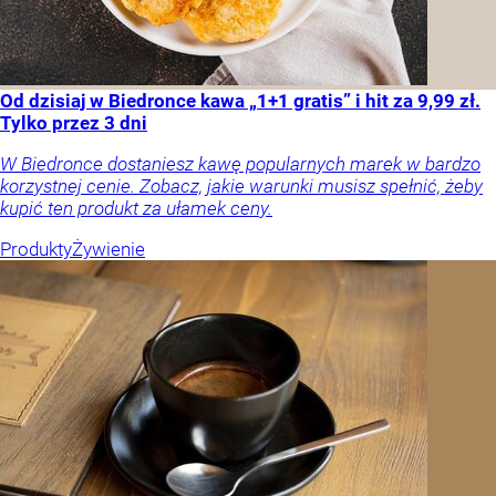
Od dzisiaj w Biedronce kawa „1+1 gratis” i hit za 9,99 zł.
Tylko przez 3 dni
W Biedronce dostaniesz kawę popularnych marek w bardzo
korzystnej cenie. Zobacz, jakie warunki musisz spełnić, żeby
kupić ten produkt za ułamek ceny.
Produkty
Żywienie