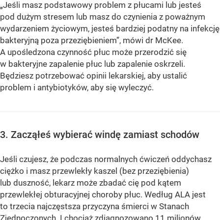
„Jeśli masz podstawowy problem z płucami lub jesteś
pod dużym stresem lub masz do czynienia z poważnym
wydarzeniem życiowym, jesteś bardziej podatny na infekcję
bakteryjną poza przeziębieniem”, mówi dr McKee.
A upośledzona czynność płuc może przerodzić się
w bakteryjne zapalenie płuc lub zapalenie oskrzeli.
Będziesz potrzebować opinii lekarskiej, aby ustalić
problem i antybiotyków, aby się wyleczyć.
3. Zacząłeś wybierać windę zamiast schodów
Jeśli czujesz, że podczas normalnych ćwiczeń oddychasz
ciężko i masz przewlekły kaszel (bez przeziębienia)
lub duszność, lekarz może zbadać cię pod kątem
przewlekłej obturacyjnej choroby płuc. Według ALA jest
to trzecia najczęstsza przyczyna śmierci w Stanach
Zjednoczonych. I chociaż zdiagnozowano 11 milionów