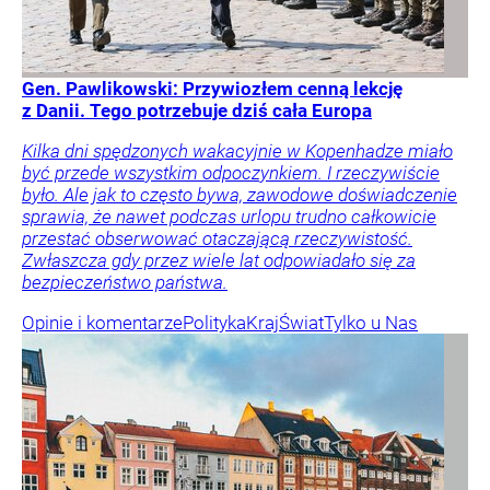
Gen. Pawlikowski: Przywiozłem cenną lekcję
z Danii. Tego potrzebuje dziś cała Europa
Kilka dni spędzonych wakacyjnie w Kopenhadze miało
być przede wszystkim odpoczynkiem. I rzeczywiście
było. Ale jak to często bywa, zawodowe doświadczenie
sprawia, że nawet podczas urlopu trudno całkowicie
przestać obserwować otaczającą rzeczywistość.
Zwłaszcza gdy przez wiele lat odpowiadało się za
bezpieczeństwo państwa.
Opinie i komentarze
Polityka
Kraj
Świat
Tylko u Nas