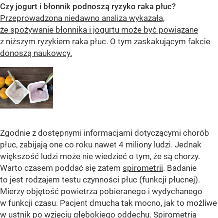
Czy jogurt i błonnik podnoszą ryzyko raka płuc?
Przeprowadzona niedawno analiza wykazała,
że spożywanie błonnika i jogurtu może być powiązane
z niższym ryzykiem raka płuc. O tym zaskakującym fakcie
donoszą naukowcy.
Zgodnie z dostępnymi informacjami dotyczącymi chorób
płuc, zabijają one co roku nawet 4 miliony ludzi. Jednak
większość ludzi może nie wiedzieć o tym, że są chorzy.
Warto czasem poddać się zatem
spirometrii
. Badanie
to jest rodzajem testu czynności płuc (funkcji płucnej).
Mierzy objętość powietrza pobieranego i wydychanego
w funkcji czasu. Pacjent dmucha tak mocno, jak to możliwe
w ustnik po wzięciu głębokiego oddechu. Spirometria