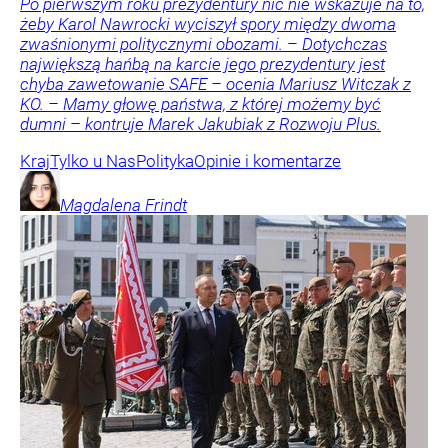
Po pierwszym roku prezydentury nic nie wskazuje na to,
żeby Karol Nawrocki wyciszył spory między dwoma
zwaśnionymi politycznymi obozami. – Dotychczas
największą hańbą na karcie jego prezydentury jest
chyba zawetowanie SAFE – ocenia Mariusz Witczak z
KO. – Mamy głowę państwa, z której możemy być
dumni – kontruje Marek Jakubiak z Rozwoju Plus.
Kraj
Tylko u Nas
Polityka
Opinie i komentarze
Magdalena
Frindt