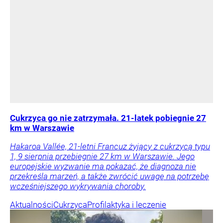
Cukrzyca go nie zatrzymała. 21-latek pobiegnie 27
km w Warszawie
Hakaroa Vallée, 21-letni Francuz żyjący z cukrzycą typu
1, 9 sierpnia przebiegnie 27 km w Warszawie. Jego
europejskie wyzwanie ma pokazać, że diagnoza nie
przekreśla marzeń, a także zwrócić uwagę na potrzebę
wcześniejszego wykrywania choroby.
Aktualności
Cukrzyca
Profilaktyka i leczenie