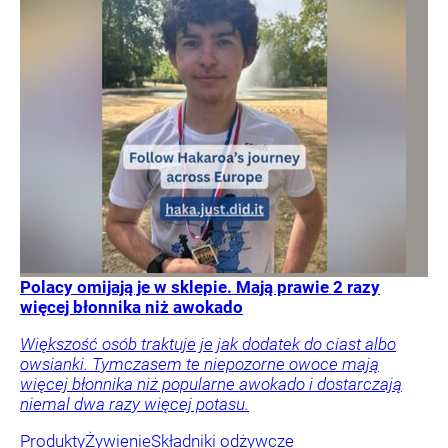
Polacy omijają je w sklepie. Mają prawie 2 razy
więcej błonnika niż awokado
Większość osób traktuje je jak dodatek do ciast albo
owsianki. Tymczasem te niepozorne owoce mają
więcej błonnika niż popularne awokado i dostarczają
niemal dwa razy więcej potasu.
Produkty
Żywienie
Składniki odżywcze