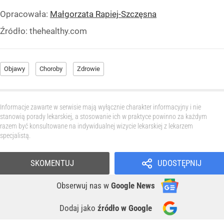
Opracowała:
Małgorzata Rapiej-Szczęsna
Źródło:
thehealthy.com
Objawy
Choroby
Zdrowie
Informacje zawarte w serwisie mają wyłącznie charakter informacyjny i nie
stanowią porady lekarskiej, a stosowanie ich w praktyce powinno za każdym
razem być konsultowane na indywidualnej wizycie lekarskiej z lekarzem
specjalistą.
SKOMENTUJ
UDOSTĘPNIJ
Obserwuj nas
w
Google News
Dodaj jako
źródło w Google