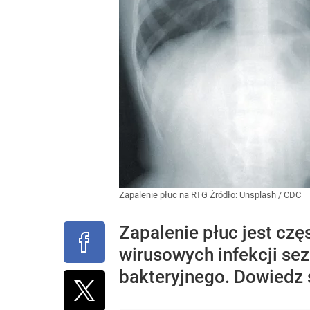
Zapalenie płuc na RTG
Źródło:
Unsplash
/
CDC
Zapalenie płuc jest cz
wirusowych infekcji s
bakteryjnego. Dowiedz s