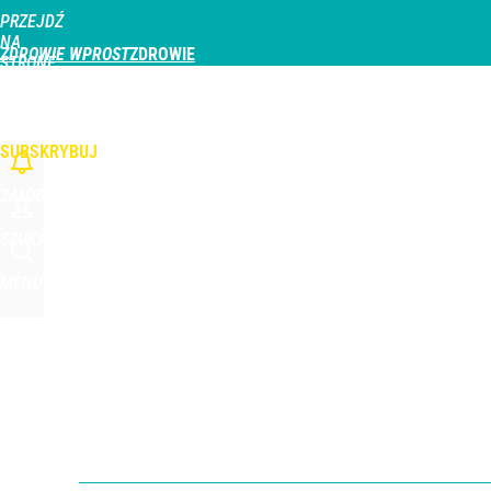
PRZEJDŹ
Udostępnij
0
Skomentuj
NA
ZDROWIE WPROST
STRONĘ
GŁÓWNĄ
CHOROBY
DZIECKO
PROFILAKTYKA
STREFA PACJENTA
ODŻYWIAN
WPROST.PL
SUBSKRYBUJ
ZALOGUJ
SZUKAJ
MENU