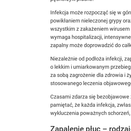
Infekcja może rozpocząć się w gó
powikłaniem nieleczonej grypy oraz
wszystkim z zakażeniem wirusem S
wymaga hospitalizacji, intensywnej 
zapalny może doprowadzić do całko
Niezależnie od podłoża infekcji, z
o lekkim i umiarkowanym przebiegu
za sobą zagrożenie dla zdrowia i ż
stosowanego leczenia objawowego 
Czasami zdarza się bezobjawowe za
pamiętać, że każda infekcja, zwłas
wykluczenia poważnych schorzeń, 
Zapalenie płuc – rodzaj