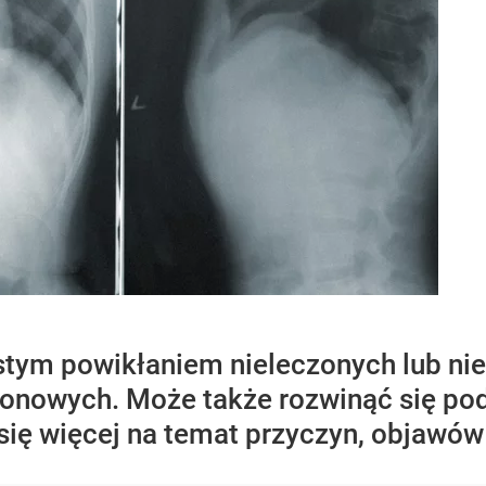
ęstym powikłaniem nieleczonych lub n
ezonowych. Może także rozwinąć się p
ię więcej na temat przyczyn, objawów i