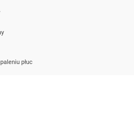
?
ny
e
paleniu płuc