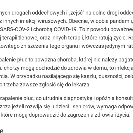
rnych drogach oddechowych i „zejść” na dolne drogi odd
 innych infekcji wirusowych. Obecnie, w dobie pandemii,
ARS-COV-2 i chorobą COVID-19. To z powodu poważnego 
terapii tlenowej oraz innych terapii, które ratują życie. 
witego zniszczenia tego organu i wówczas jedynym ratu
apalenie płuc to poważna choroba, której nie należy baga
 chorzy mogą dochodzić do zdrowia w domu, to infekcja
ycia. W przypadku nasilającego się kaszlu, duszności, osł
trzeba zawsze zgłosić się do lekarza.
palenie płuc, co utrudnia diagnostykę i opóźnia konsul
zcza jeżeli
rozwija się u dzieci
i seniorów, wymaga odpow
które mogą doprowadzić do zagrożenia zdrowia i życia.
e