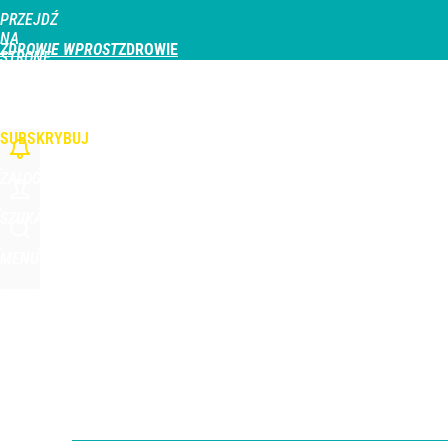
PRZEJDŹ
Udostępnij
0
Skomentuj
NA
ZDROWIE WPROST
STRONĘ
GŁÓWNĄ
CHOROBY
DZIECKO
PROFILAKTYKA
STREFA PACJENTA
ODŻYWIAN
WPROST.PL
SUBSKRYBUJ
ZALOGUJ
SZUKAJ
MENU