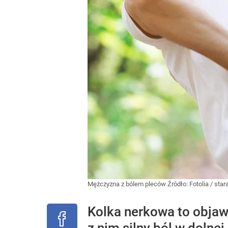
Mężczyzna z bólem pleców
Źródło:
Fotolia
/
star
Kolka nerkowa to objaw