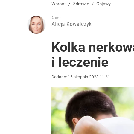
Wprost
/
Zdrowie
/
Objawy
Autor:
Alicja Kowalczyk
Kolka nerkowa
i leczenie
Dodano:
16
sierpnia
2023
11:51