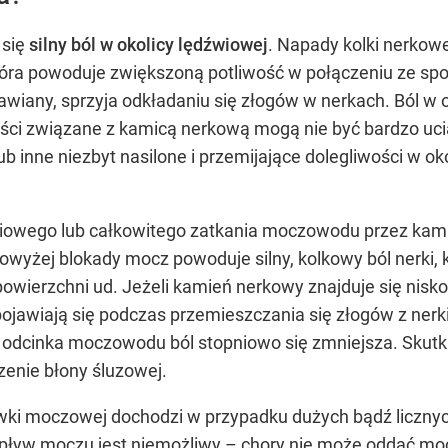
 się
silny ból w okolicy lędźwiowej
. Napady kolki nerkowe
óra powoduje zwiększoną potliwość w połączeniu ze spo
wiany, sprzyja odkładaniu się złogów w nerkach. Ból w 
ci związane z kamicą nerkową mogą nie być bardzo ucią
ub inne niezbyt nasilone i przemijające dolegliwości w o
ęściowego lub całkowitego zatkania moczowodu przez kam
wyżej blokady mocz powoduje silny, kolkowy ból nerki,
owierzchni ud. Jeżeli kamień nerkowy znajduje się nisko
 pojawiają się podczas przemieszczania się złogów z ner
o odcinka moczowodu ból stopniowo się zmniejsza. Sk
enie błony śluzowej.
wki moczowej dochodzi w przypadku dużych bądź liczny
ływ moczu jest niemożliwy – chory nie może oddać moc