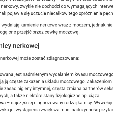
 nerkowy, zwykle nie dochodzi do wymagających interwenc
nak pojawia się uczucie niecałkowitego opróżnienia pę
 wydalają kamienie nerkowe wraz z moczem, jednak nieki
 mogą one przejść przez cewkę moczową.
micy nerkowej
y nerkowej może zostać zdiagnozowana:
wana jest nadmiernym wydalaniem kwasu moczowego l
ą ją częste zakażenia układu moczowego. Zakażeniom b
ie zasad higieny intymnej, częsta zmiana partnerów sek
h, a także niektóre stany fizjologiczne np. ciąża.
owa
– najczęściej diagnozowany rodzaj kamicy. Wywołuj
zyko jej wystąpienia zwiększa m.in. nadczynność przytar