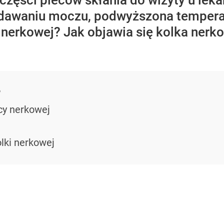
 części pleców skłania do wizyty u leka
ddawaniu moczu, podwyższona temperatu
nerkowej? Jak objawia się kolka nerko
?
cy nerkowej
olki nerkowej