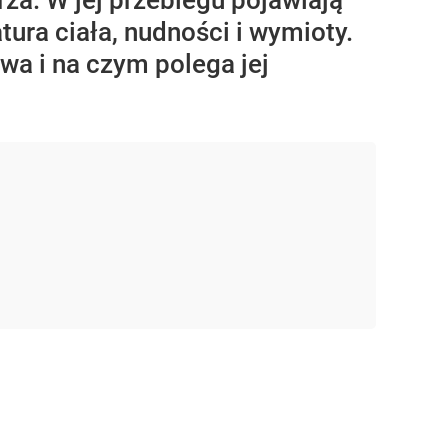
rza. W jej przebiegu pojawiają
ra ciała, nudności i wymioty.
wa i na czym polega jej