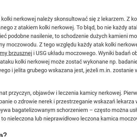
olki nerkowej należy skonsultować się z lekarzem. Z kons
nego z atakiem kolki nerkowej. To błąd, bo nie każdy at
ieć podobne nasilenie, to schodzenie dużych kamieni
y moczowodu. Z tego względu każdy atak kolki nerkowe
my brzusznej
i USG układu moczowego. Wyniki badań 
 ataku kolki nerkowej może zostać wykonane np. badanie
go i jelita grubego wskazana jest, jeżeli m.in. zostani
mat przyczyn, objawów i leczenia kamicy nerkowej. Pierw
dbanie o zdrowie nerek i przestrzeganie wskazań lekarza
 bywa bagatelizowanym schorzeniem – często można usł
 to nieleczona lub nieprawidłowo leczona kamica mocz
a?