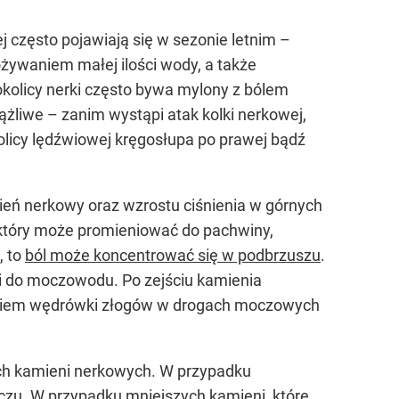
j często pojawiają się w sezonie letnim –
żywaniem małej ilości wody, a także
okolicy nerki często bywa mylony z bólem
żliwe – zanim wystąpi atak kolki nerkowej,
kolicy lędźwiowej kręgosłupa po prawej bądź
ień nerkowy oraz wzrostu ciśnienia w górnych
 który może promieniować do pachwiny,
, to
ból może koncentrować się w podbrzuszu
.
ki do moczowodu. Po zejściu kamienia
utkiem wędrówki złogów w drogach moczowych
ch kamieni nerkowych. W przypadku
zu. W przypadku mniejszych kamieni, które