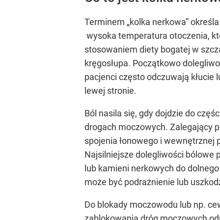
Terminem „kolka nerkowa” określa
wysoka temperatura otoczenia, kt
stosowaniem diety bogatej w szcza
kręgosłupa. Początkowo dolegliwoś
pacjenci często odczuwają kłucie l
lewej stronie.
Ból nasila się, gdy dojdzie do cz
drogach moczowych. Zalegający po
spojenia łonowego i wewnętrznej p
Najsilniejsze dolegliwości bólowe
lub kamieni nerkowych do dolneg
może być podrażnienie lub uszkodz
Do blokady moczowodu lub np. ce
zablokowania dróg moczowych odp