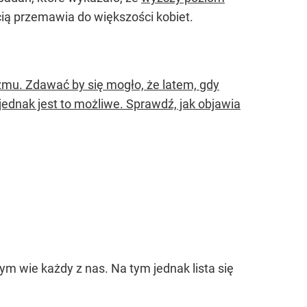
ą przemawia do większości kobiet.
zmu. Zdawać by się mogło, że latem, gdy
jednak jest to możliwe. Sprawdź, jak objawia
ym wie każdy z nas. Na tym jednak lista się