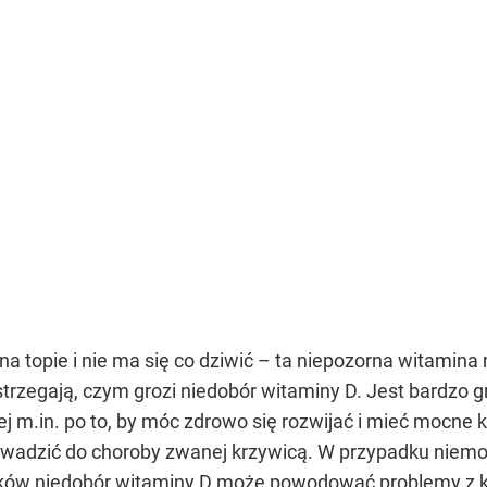
na topie i nie ma się co dziwić – ta niepozorna witami
ostrzegają, czym grozi niedobór witaminy D. Jest bardzo 
jej m.in. po to, by móc zdrowo się rozwijać i mieć mocne 
wadzić do choroby zwanej krzywicą. W przypadku niem
ków niedobór witaminy D może powodować problemy z ko