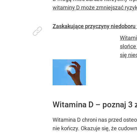
witaminy D może zmniejszać ryzyko
Zaskakujące przyczyny niedoboru
Witami
słońce 
się nie
Witamina D – poznaj 3 
Witamina D chroni nas przed oste
nie kończy. Okazuje się, że cudown