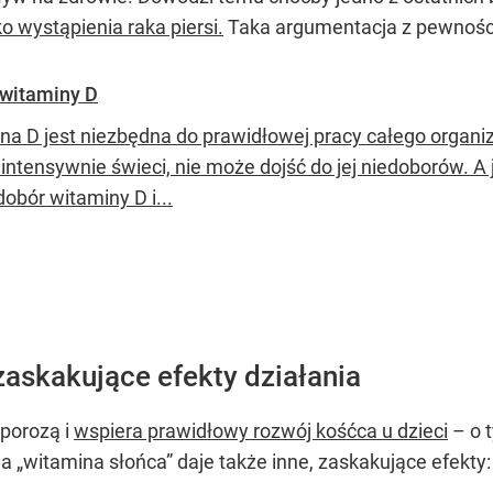
 wystąpienia raka piersi.
Taka argumentacja z pewności
 witaminy D
na D jest niezbędna do prawidłowej pracy całego organi
intensywnie świeci, nie może dojść do jej niedoborów. A 
dobór witaminy D i...
zaskakujące efekty działania
oporozą i
wspiera prawidłowy rozwój kośćca u dzieci
– o t
a „witamina słońca” daje także inne, zaskakujące efekty: