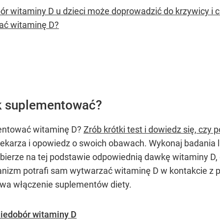
ór witaminy D u dzieci może doprowadzić do krzywicy i 
ć witaminę D?
ak suplementować?
mentować witaminę D?
Zrób krótki test i dowiedz się, czy
lekarza i opowiedz o swoich obawach. Wykonaj badania la
 dobierze na tej podstawie odpowiednią dawkę witaminy 
organizm potrafi sam wytwarzać witaminę D w kontakcie z
bywa włączenie suplementów diety.
niedobór witaminy D