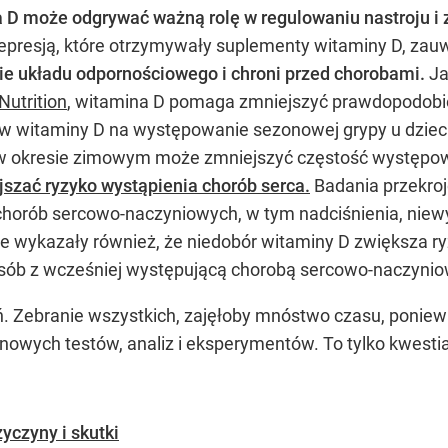
 D może odgrywać ważną rolę w regulowaniu nastroju i 
depresją, które otrzymywały suplementy witaminy D, zau
ie układu odpornościowego i chroni przed chorobami.
Ja
Nutrition
, witamina D pomaga zmniejszyć prawdopodob
 witaminy D na występowanie sezonowej grypy u dzieci
w okresie zimowym może zmniejszyć częstość występow
szać ryzyko wystąpienia chorób serca.
Badania przekroj
horób sercowo-naczyniowych, w tym nadciśnienia, niewyd
wykazały również, że niedobór witaminy D zwiększa ryz
 osób z wcześniej występującą chorobą sercowo-naczynio
ań. Zebranie wszystkich, zajęłoby mnóstwo czasu, poni
i nowych testów, analiz i eksperymentów. To tylko kwest
yczyny i skutki