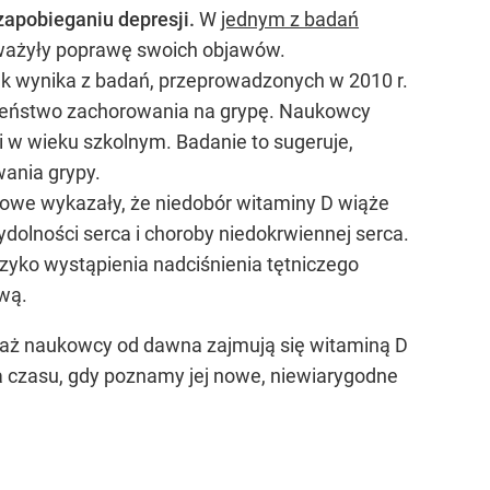
zapobieganiu depresji.
W
jednym z badań
ważyły ​​poprawę swoich objawów.
k wynika z badań, przeprowadzonych w 2010 r.
ieństwo zachorowania na grypę. Naukowcy
 w wieku szkolnym. Badanie to sugeruje,
ania grypy.
owe wykazały, że niedobór witaminy D wiąże
olności serca i choroby niedokrwiennej serca.
yko wystąpienia nadciśnienia tętniczego
wą.
eważ naukowcy od dawna zajmują się witaminą D
ia czasu, gdy poznamy jej nowe, niewiarygodne