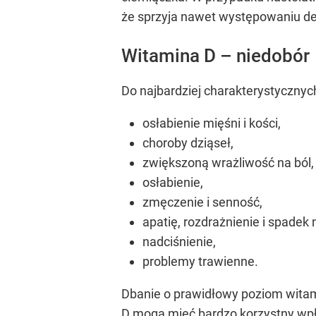
że sprzyja nawet występowaniu dep
Witamina D – niedobór
Do najbardziej charakterystycznyc
osłabienie mięśni i kości,
choroby dziąseł,
zwiększoną wrażliwość na ból,
osłabienie,
zmęczenie i senność,
apatię, rozdrażnienie i spadek 
nadciśnienie,
problemy trawienne.
Dbanie o prawidłowy poziom witam
D mogą mieć bardzo korzystny wpł