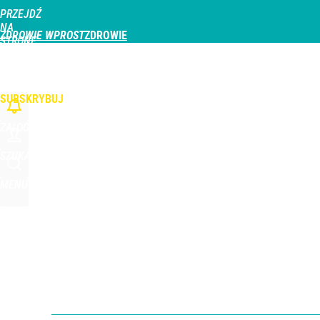
PRZEJDŹ
Udostępnij
0
Skomentuj
NA
ZDROWIE WPROST
STRONĘ
GŁÓWNĄ
CHOROBY
DZIECKO
PROFILAKTYKA
STREFA PACJENTA
ODŻYWIAN
WPROST.PL
SUBSKRYBUJ
ZALOGUJ
SZUKAJ
MENU