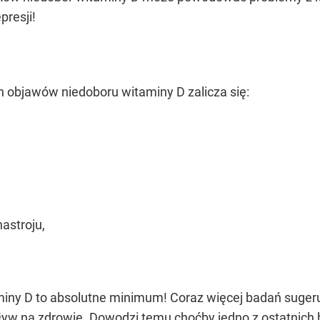
resji!
h objawów niedoboru witaminy D zalicza się:
nastroju,
iny D to absolutne minimum! Coraz więcej badań sugeru
yw na zdrowie. Dowodzi temu choćby jedno z ostatnich 