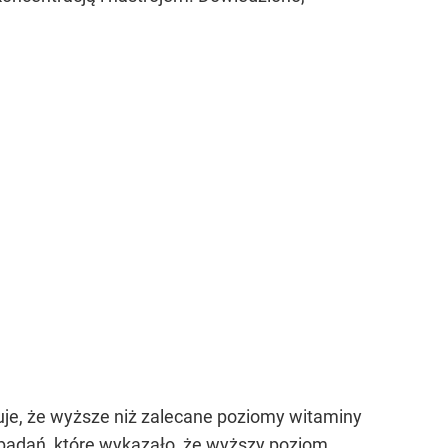
je, że wyższe niż zalecane poziomy witaminy
badań, które wykazało, że
wyższy poziom