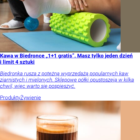
Kawa w Biedronce „1+1 gratis”. Masz tylko jeden dzień
i limit 4 sztuki
Biedronka rusza z potężną wyprzedażą popularnych kaw
ziarnistych i mielonych. Sklepowe półki opustoszeją w kilka
chwil, więc warto się pospieszyć.
Produkty
Żywienie