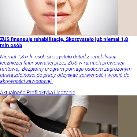
ZUS finansuje rehabilitację. Skorzystało już niemal 1,8
mln osób
Niemal 1,8 mln osób skorzystało dotąd z rehabilitacji
leczniczej finansowanej przez ZUS w ramach prewencji
rentowej. Bezpłatny program pomaga osobom zagrożonym
utratą zdolności do pracy odzyskać sprawność i wrócić do
aktywności zawodowej.
Aktualności
Profilaktyka i leczenie