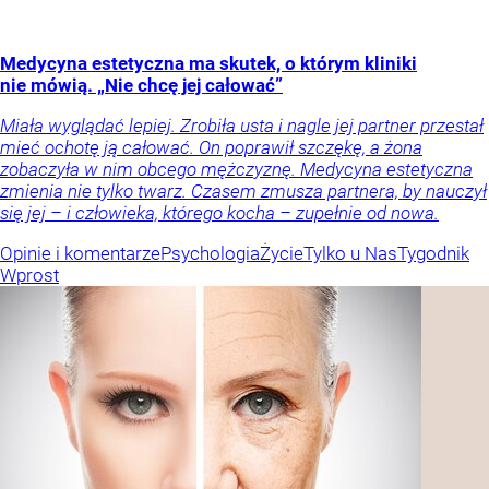
Medycyna estetyczna ma skutek, o którym kliniki
nie mówią. „Nie chcę jej całować”
Miała wyglądać lepiej. Zrobiła usta i nagle jej partner przestał
mieć ochotę ją całować. On poprawił szczękę, a żona
zobaczyła w nim obcego mężczyznę. Medycyna estetyczna
zmienia nie tylko twarz. Czasem zmusza partnera, by nauczył
się jej – i człowieka, którego kocha – zupełnie od nowa.
Opinie i komentarze
Psychologia
Życie
Tylko u Nas
Tygodnik
Wprost