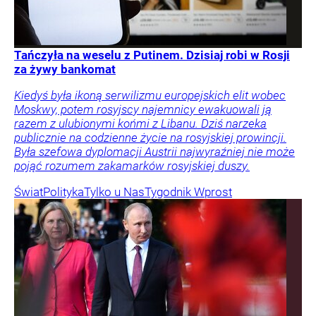
Tańczyła na weselu z Putinem. Dzisiaj robi w Rosji
za żywy bankomat
Kiedyś była ikoną serwilizmu europejskich elit wobec
Moskwy, potem rosyjscy najemnicy ewakuowali ją
razem z ulubionymi końmi z Libanu. Dziś narzeka
publicznie na codzienne życie na rosyjskiej prowincji.
Była szefowa dyplomacji Austrii najwyraźniej nie może
pojąć rozumem zakamarków rosyjskiej duszy.
Świat
Polityka
Tylko u Nas
Tygodnik Wprost