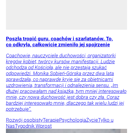
Poszła tropić guru, coachów i szarlatanów. To,
co odkryła, całkowicie zmieniło jej spojrzenie
Coachowie, nauczyciele duchowości, organizatorki
kręgów kobiet, twórcy kursów manifestacji. Ludzie
odchodzą od Kościoła, ale nie przestają szukać
odpowiedzi. Monika Sobień-Górska przez dwa lata
sprawdzała, co naprawdę kryje się za obietnicami
uzdrowienia, transformacji i odnalezienia sensu. „Im
dłużej pracowałam nad książką, tym mniej interesowało
mnie, czy nowa duchowość jest dobra czy zła. Coraz
bardziej interesowało mnie, dlaczego tak wielu ludzi jej
potrzebuje”.
Rozwój osobisty
Terapie
Psychologia
Życie
Tylko u
Nas
Tygodnik Wprost