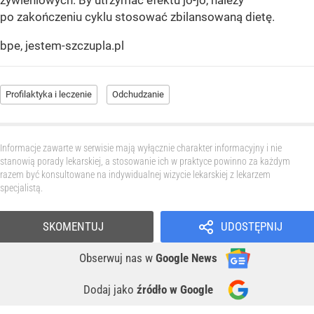
żywieniowych. By utrzymać efektu jo-jo, należy
po zakończeniu cyklu stosować zbilansowaną dietę.
bpe, jestem-szczupla.pl
Profilaktyka i leczenie
Odchudzanie
Informacje zawarte w serwisie mają wyłącznie charakter informacyjny i nie
stanowią porady lekarskiej, a stosowanie ich w praktyce powinno za każdym
razem być konsultowane na indywidualnej wizycie lekarskiej z lekarzem
specjalistą.
SKOMENTUJ
UDOSTĘPNIJ
Obserwuj nas
w
Google News
Dodaj jako
źródło w Google