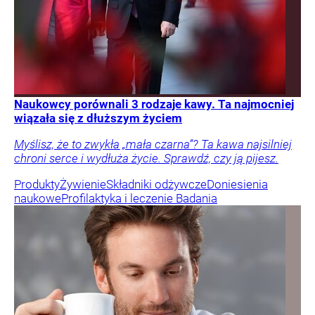
Naukowcy porównali 3 rodzaje kawy. Ta najmocniej
wiązała się z dłuższym życiem
Myślisz, że to zwykła „mała czarna”? Ta kawa najsilniej
chroni serce i wydłuża życie. Sprawdź, czy ją pijesz.
Produkty
Żywienie
Składniki odżywcze
Doniesienia
naukowe
Profilaktyka i leczenie
Badania