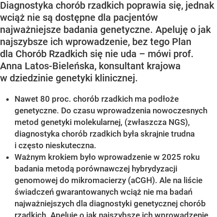
Diagnostyka chorób rzadkich poprawia się, jednak
wciąż nie są dostępne dla pacjentów
najważniejsze badania genetyczne. Apeluję o jak
najszybsze ich wprowadzenie, bez tego Plan
dla Chorób Rzadkich się nie uda – mówi prof.
Anna Latos-Bieleńska, konsultant krajowa
w dziedzinie genetyki klinicznej.
Nawet 80 proc. chorób rzadkich ma podłoże
genetyczne. Do czasu wprowadzenia nowoczesnych
metod genetyki molekularnej, (zwłaszcza NGS),
diagnostyka chorób rzadkich była skrajnie trudna
i często nieskuteczna.
Ważnym krokiem było wprowadzenie w 2025 roku
badania metodą porównawczej hybrydyzacji
genomowej do mikromacierzy (aCGH). Ale na liście
świadczeń gwarantowanych wciąż nie ma badań
najważniejszych dla diagnostyki genetycznej chorób
rzadkich. Apeluję o jak najszybsze ich wprowadzenie