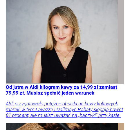
Od jutra w Aldi kilogram kawy za 14,99 zł zamiast
79,99 zł. Musisz spełnić jeden warunek
Aldi przygotowało potężne obniżki na kawy kultowych
marek, w tym Lavazzę i Dallmayr. Rabaty sięgają nawet
81 procent, ale musisz uważać na „haczyki” przy kasie.