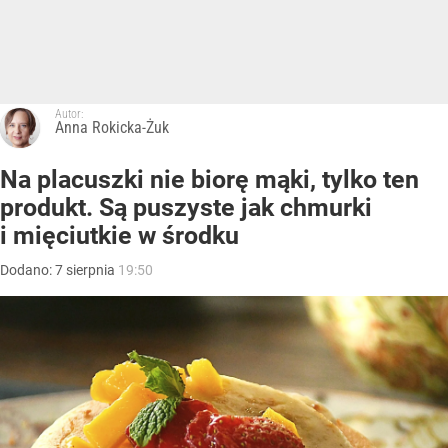
Autor:
Anna Rokicka-Żuk
Na placuszki nie biorę mąki, tylko ten
produkt. Są puszyste jak chmurki
i mięciutkie w środku
Dodano:
7
sierpnia
19:50