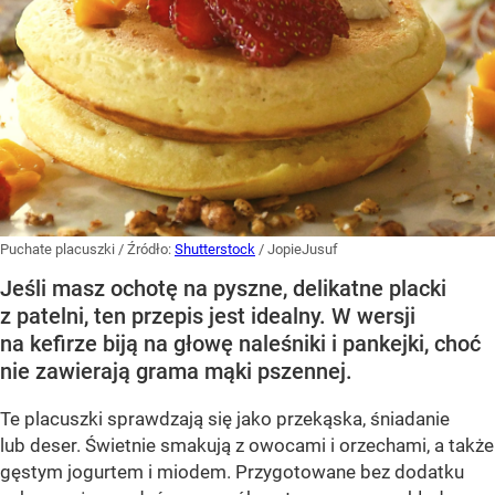
Puchate placuszki
/ Źródło:
Shutterstock
/
JopieJusuf
Jeśli masz ochotę na pyszne, delikatne placki
z patelni, ten przepis jest idealny. W wersji
na kefirze biją na głowę naleśniki i pankejki, choć
nie zawierają grama mąki pszennej.
Te placuszki sprawdzają się jako przekąska, śniadanie
lub deser. Świetnie smakują z owocami i orzechami, a także
gęstym jogurtem i miodem. Przygotowane bez dodatku