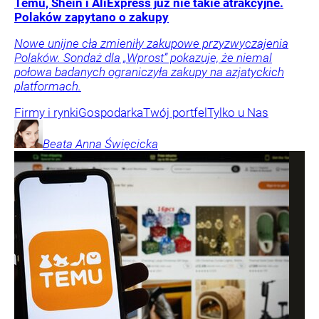
Temu, Shein i AliExpress już nie takie atrakcyjne.
Polaków zapytano o zakupy
Nowe unijne cła zmieniły zakupowe przyzwyczajenia
Polaków. Sondaż dla „Wprost” pokazuje, że niemal
połowa badanych ograniczyła zakupy na azjatyckich
platformach.
Firmy i rynki
Gospodarka
Twój portfel
Tylko u Nas
Beata Anna
Święcicka