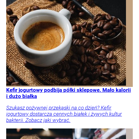
Kefir jogurtowy podbija półki sklepowe. Mało kalorii
i dużo białka
Szukasz pożywnej przekąski na co dzień? Kefir
jogurtowy dostarcza cennych białek i żywych kultur
bakterii. Zobacz jaki wybrać.