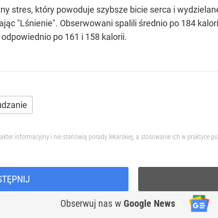
y stres, który powoduje szybsze bicie serca i wydzielan
jąc "Lśnienie". Obserwowani spalili średnio po 184 kalori
- odpowiednio po 161 i 158 kalorii.
dzanie
akter informacyjny i nie stanowią porady lekarskiej, a stosowanie ich w praktyce
STĘPNIJ
Obserwuj nas
w
Google News