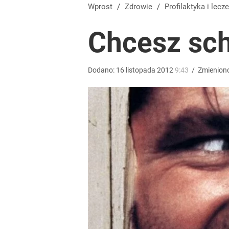
Wrze po roku Nawrockiego. „Największa hańba” ko
Wprost
/
Zdrowie
/
Profilaktyka
i lecze
Chcesz sch
16
Cukrzyca go nie zatrzymała. 21-latek pobiegnie 2
Dodano:
16
listopada
2012
9:43
/
Zmienion
dodaj
Słyszysz grzmot? Natychmiast szukaj schronienia
dodaj