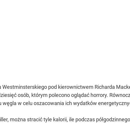
u Westminsterskiego pod kierownictwem Richarda Macke
iesięć osób, którym polecono oglądać horrory. Równocz
nku węgla w celu oszacowania ich wydatków energetyczny
iller, można stracić tyle kalorii, ile podczas półgodzinne