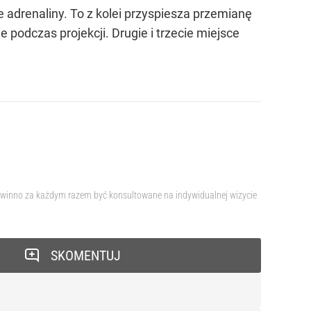
e adrenaliny. To z kolei przyspiesza przemianę
e podczas projekcji. Drugie i trzecie miejsce
 powinno za każdym razem być konsultowane na indywidualnej wizycie
SKOMENTUJ