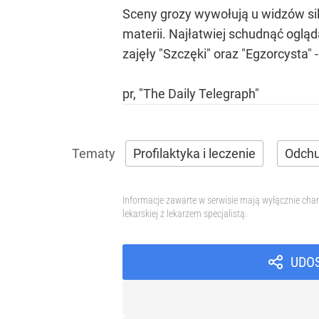
Sceny grozy wywołują u widzów siln
materii. Najłatwiej schudnąć ogląda
zajęły "Szczęki" oraz "Egzorcysta" 
pr, "The Daily Telegraph"
Profilaktyka i leczenie
Odchu
Informacje zawarte w serwisie mają wyłącznie char
lekarskiej z lekarzem specjalistą.
UDO