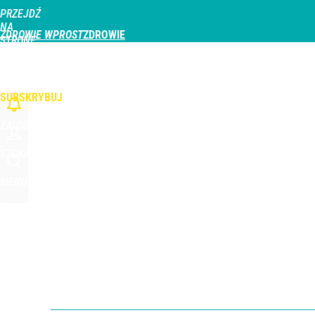
PRZEJDŹ
Udostępnij
0
Skomentuj
NA
ZDROWIE WPROST
STRONĘ
GŁÓWNĄ
CHOROBY
DZIECKO
PROFILAKTYKA
STREFA PACJENTA
ODŻYWIAN
WPROST.PL
SUBSKRYBUJ
ZALOGUJ
SZUKAJ
MENU