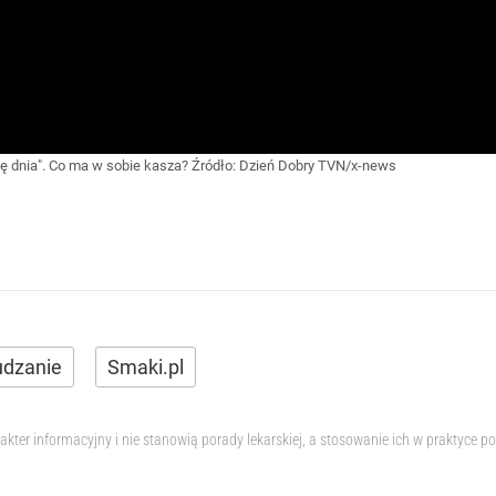
tę dnia". Co ma w sobie kasza?
Źródło:
Dzień Dobry TVN/x-news
dzanie
Smaki.pl
akter informacyjny i nie stanowią porady lekarskiej, a stosowanie ich w praktyce