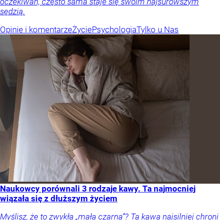
oczekiwań, często sama staje się swoim najsurowszym
sędzią.
Opinie i komentarze
Życie
Psychologia
Tylko u Nas
Naukowcy porównali 3 rodzaje kawy. Ta najmocniej
wiązała się z dłuższym życiem
Myślisz, że to zwykła „mała czarna”? Ta kawa najsilniej chroni