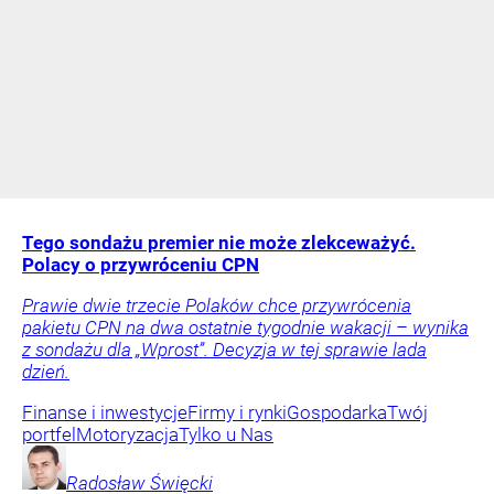
Tego sondażu premier nie może zlekceważyć.
Polacy o przywróceniu CPN
Prawie dwie trzecie Polaków chce przywrócenia
pakietu CPN na dwa ostatnie tygodnie wakacji – wynika
z sondażu dla „Wprost”. Decyzja w tej sprawie lada
dzień.
Finanse i inwestycje
Firmy i rynki
Gospodarka
Twój
portfel
Motoryzacja
Tylko u Nas
Radosław
Święcki