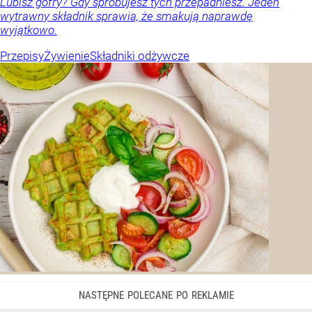
Lubisz gofry? Gdy spróbujesz tych przepadniesz. Jeden
wytrawny składnik sprawia, że smakują naprawdę
wyjątkowo.
Przepisy
Żywienie
Składniki odżywcze