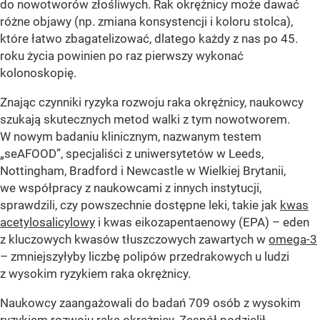
do nowotworów złośliwych. Rak okrężnicy może dawać
różne objawy (np. zmiana konsystencji i koloru stolca),
które łatwo zbagatelizować, dlatego każdy z nas po 45.
roku życia powinien po raz pierwszy wykonać
kolonoskopię.
Znając czynniki ryzyka rozwoju raka okrężnicy, naukowcy
szukają skutecznych metod walki z tym nowotworem.
W nowym badaniu klinicznym, nazwanym testem
„seAFOOD”, specjaliści z uniwersytetów w Leeds,
Nottingham, Bradford i Newcastle w Wielkiej Brytanii,
we współpracy z naukowcami z innych instytucji,
sprawdzili, czy powszechnie dostępne leki, takie jak
kwas
acetylosalicylowy
i kwas eikozapentaenowy (EPA) – eden
z kluczowych kwasów tłuszczowych zawartych w
omega-3
– zmniejszyłyby liczbę polipów przedrakowych u ludzi
z wysokim ryzykiem raka okrężnicy.
Naukowcy zaangażowali do badań 709 osób z wysokim