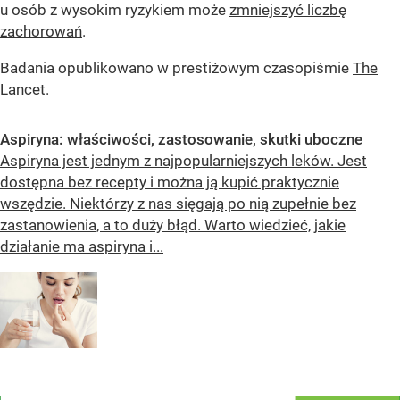
u osób z wysokim ryzykiem może
zmniejszyć liczbę
zachorowań
.
Badania opublikowano w prestiżowym czasopiśmie
The
Lancet
.
Aspiryna: właściwości, zastosowanie, skutki uboczne
Aspiryna jest jednym z najpopularniejszych leków. Jest
dostępna bez recepty i można ją kupić praktycznie
wszędzie. Niektórzy z nas sięgają po nią zupełnie bez
zastanowienia, a to duży błąd. Warto wiedzieć, jakie
działanie ma aspiryna i...