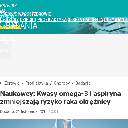
PRZEJDŹ
NA
ZDROWIE WPROST
STRONĘ
CHOROBY
DZIECKO
PROFILAKTYKA
STREFA PACJENTA
ODŻYWIANIE
GŁÓWNĄ
BADANIA
WPROST.PL
UBSKRYBUJ
ZALOGUJ
MENU
Zdrowie
/
Profilaktyka
/
Choroby
/
Badania
Naukowcy: Kwasy omega-3 i aspiryna
zmniejszają ryzyko raka okrężnicy
Dodano:
21
listopada
2018
10:01