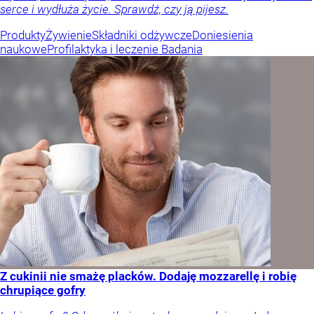
serce i wydłuża życie. Sprawdź, czy ją pijesz.
Produkty
Żywienie
Składniki odżywcze
Doniesienia
naukowe
Profilaktyka i leczenie
Badania
Z cukinii nie smażę placków. Dodaję mozzarellę i robię
chrupiące gofry