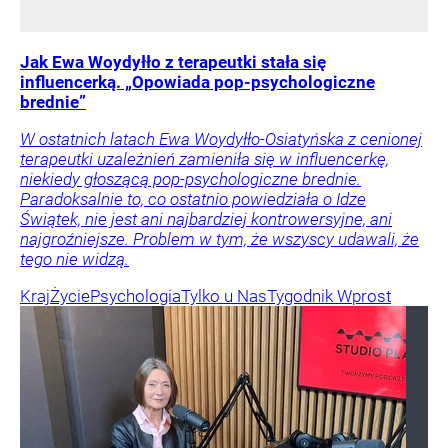
Jak Ewa Woydyłło z terapeutki stała się
influencerką. „Opowiada pop-psychologiczne
brednie”
W ostatnich latach Ewa Woydyłło-Osiatyńska z cenionej
terapeutki uzależnień zamieniła się w influencerkę,
niekiedy głoszącą pop-psychologiczne brednie.
Paradoksalnie to, co ostatnio powiedziała o Idze
Świątek, nie jest ani najbardziej kontrowersyjne, ani
najgroźniejsze. Problem w tym, że wszyscy udawali, że
tego nie widzą.
Kraj
Życie
Psychologia
Tylko u Nas
Tygodnik Wprost