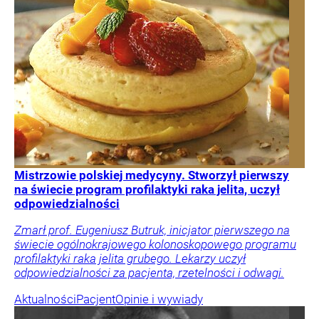
Mistrzowie polskiej medycyny. Stworzył pierwszy
na świecie program profilaktyki raka jelita, uczył
odpowiedzialności
Zmarł prof. Eugeniusz Butruk, inicjator pierwszego na
świecie ogólnokrajowego kolonoskopowego programu
profilaktyki raka jelita grubego. Lekarzy uczył
odpowiedzialności za pacjenta, rzetelności i odwagi.
Aktualności
Pacjent
Opinie i wywiady