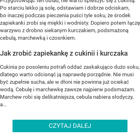
Przygotowując ten obiad, nie warto spieszyć się z cukinią.
Po starciu lekko ją solę, odstawiam i dobrze odciskam,
bo inaczej podczas pieczenia puści tyle soku, że środek
zapiekanki zrobi się miękki i wodnisty. Dopiero potem łączę
warzywo z drobno siekanym kurczakiem, podsmażoną
cebulą, marchewką i czosnkiem.
Jak zrobić zapiekankę z cukinii i kurczaka
Cukinia po posoleniu potrafi oddać zaskakująco dużo soku,
dlatego warto odcisnąć ją naprawdę porządnie. Nie musi
być zupełnie sucha, ale w dłoni nie powinna już ociekać
wodą. Cebulę i marchewkę zawsze najpierw podsmażam.
Marchew robi się delikatniejsza, cebula nabiera słodyczy,
a...
CZYTAJ DALEJ