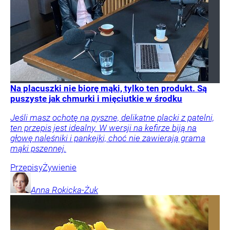
Na placuszki nie biorę mąki, tylko ten produkt. Są
puszyste jak chmurki i mięciutkie w środku
Jeśli masz ochotę na pyszne, delikatne placki z patelni,
ten przepis jest idealny. W wersji na kefirze biją na
głowę naleśniki i pankejki, choć nie zawierają grama
mąki pszennej.
Przepisy
Żywienie
Anna
Rokicka-Żuk