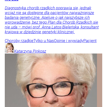
Diagnostyka chorób rzadkich poprawia się, jednak
wciąż nie są dostępne dla pacjentów najważniejsze
badania genetyczne. Apeluję o jak najszybsze ich
wprowadzenie, bez tego Plan dla Chorób Rzadkich się
nie uda – mówi prof. Anna Latos-Bieleńska, konsultant
krajowa w dziedzinie genetyki klinicznej.
Choroby rzadkie
Tylko u Nas
Opinie i wywiady
Pacjent
Katarzyna
Pinkosz