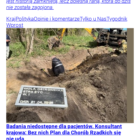
jest historią zamkniętą, lecz bolesną raną, która do dziś
nie została zagojona.
Kraj
Polityka
Opinie i komentarze
Tylko u Nas
Tygodnik
Wprost
Badania niedostępne dla pacjentów. Konsultant
krajowa: Bez nich Plan dla Chorób Rzadkich się
nie uda