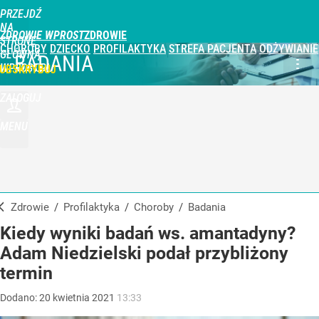
PRZEJDŹ
NA
ZDROWIE WPROST
STRONĘ
CHOROBY
DZIECKO
PROFILAKTYKA
STREFA PACJENTA
ODŻYWIANIE
GŁÓWNĄ
BADANIA
WPROST.PL
UBSKRYBUJ
ZALOGUJ
MENU
Zdrowie
/
Profilaktyka
/
Choroby
/
Badania
Kiedy wyniki badań ws. amantadyny?
Adam Niedzielski podał przybliżony
termin
Dodano:
20
kwietnia
2021
13:33