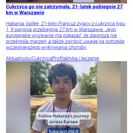
Cukrzyca go nie zatrzymała. 21-latek pobiegnie 27
km w Warszawie
Hakaroa Vallée, 21-letni Francuz żyjący z cukrzycą typu
1, 9 sierpnia przebiegnie 27 km w Warszawie. Jego
europejskie wyzwanie ma pokazać, że diagnoza nie
przekreśla marzeń, a także zwrócić uwagę na potrzebę
wcześniejszego wykrywania choroby.
Aktualności
Cukrzyca
Profilaktyka i leczenie