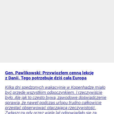
Gen. Pawlikowski: Przywiozłem cenną lekcję
z Danii. Tego potrzebuje dziś cała Europa
Kilka dni spędzonych wakacyjnie w Kopenhadze miało
być przede wszystkim odpoczynkiem. I rzeczywiście
było. Ale jak to często bywa, zawodowe doświadczenie
sprawia, że nawet podczas urlopu trudno całkowicie
przestać obserwować otaczającą rzeczywistość.
Zwłaszcza gdy przez wiele lat odpowiadało się za