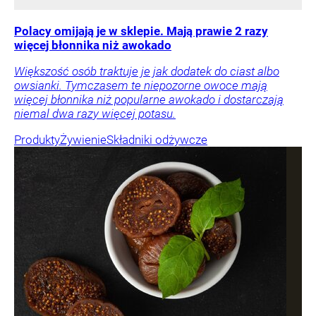
Polacy omijają je w sklepie. Mają prawie 2 razy
więcej błonnika niż awokado
Większość osób traktuje je jak dodatek do ciast albo
owsianki. Tymczasem te niepozorne owoce mają
więcej błonnika niż popularne awokado i dostarczają
niemal dwa razy więcej potasu.
Produkty
Żywienie
Składniki odżywcze