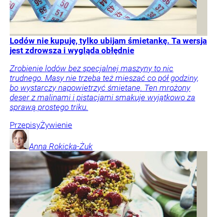
Lodów nie kupuję, tylko ubijam śmietankę. Ta wersja
jest zdrowsza i wygląda obłędnie
Zrobienie lodów bez specjalnej maszyny to nic
trudnego. Masy nie trzeba też mieszać co pół godziny,
bo wystarczy napowietrzyć śmietanę. Ten mrożony
deser z malinami i pistacjami smakuje wyjątkowo za
sprawą prostego triku.
Przepisy
Żywienie
Anna
Rokicka-Żuk