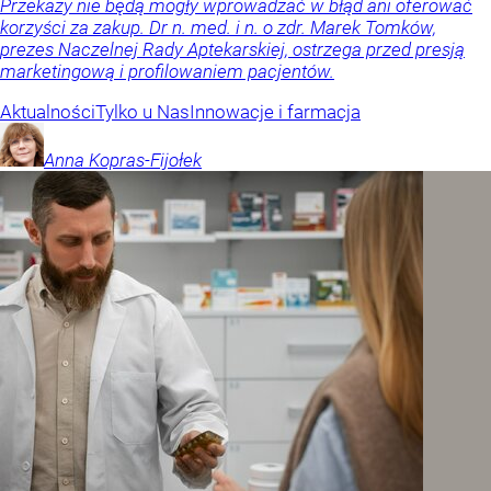
Przekazy nie będą mogły wprowadzać w błąd ani oferować
korzyści za zakup. Dr n. med. i n. o zdr. Marek Tomków,
prezes Naczelnej Rady Aptekarskiej, ostrzega przed presją
marketingową i profilowaniem pacjentów.
Aktualności
Tylko u Nas
Innowacje i farmacja
Anna
Kopras-Fijołek