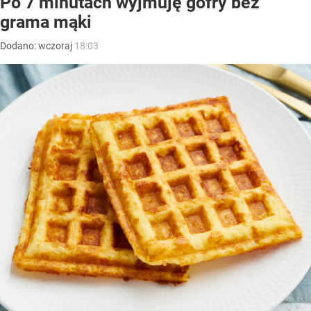
Po 7 minutach wyjmuję gofry bez
grama mąki
Dodano:
wczoraj
18:03