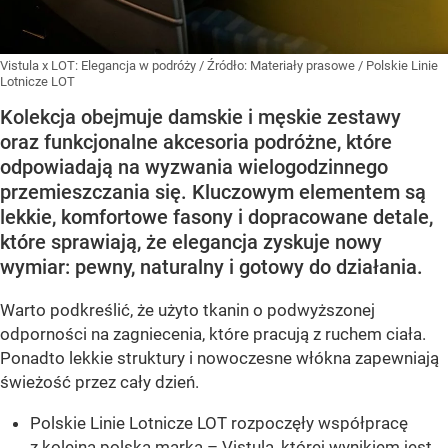
Vistula x LOT: Elegancja w podróży
/ Źródło:
Materiały prasowe
/
Polskie Linie
Lotnicze LOT
Kolekcja obejmuje damskie i męskie zestawy
oraz funkcjonalne akcesoria podróżne, które
odpowiadają na wyzwania wielogodzinnego
przemieszczania się. Kluczowym elementem są
lekkie, komfortowe fasony i dopracowane detale,
które sprawiają, że elegancja zyskuje nowy
wymiar: pewny, naturalny i gotowy do działania.
Warto podkreślić, że użyto tkanin o podwyższonej
odporności na zagniecenia, które pracują z ruchem ciała.
Ponadto lekkie struktury i nowoczesne włókna zapewniają
świeżość przez cały dzień.
Polskie Linie Lotnicze LOT rozpoczęły współpracę
z kolejną polską marką – Vistulą, której wynikiem jest