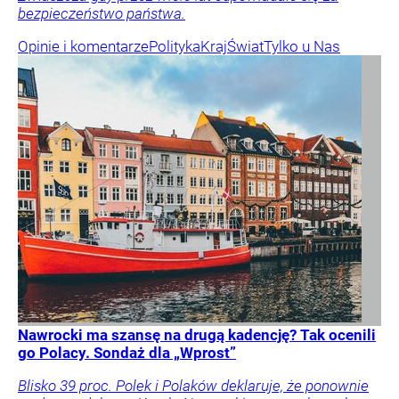
bezpieczeństwo państwa.
Opinie i komentarze
Polityka
Kraj
Świat
Tylko u Nas
Nawrocki ma szansę na drugą kadencję? Tak ocenili
go Polacy. Sondaż dla „Wprost”
Blisko 39 proc. Polek i Polaków deklaruje, że ponownie