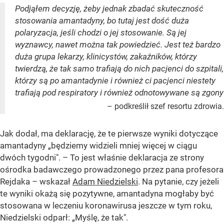
Podjąłem decyzję, żeby jednak zbadać skuteczność
stosowania amantadyny, bo tutaj jest dość duża
polaryzacja, jeśli chodzi o jej stosowanie. Są jej
wyznawcy, nawet można tak powiedzieć. Jest też bardzo
duża grupa lekarzy, klinicystów, zakaźników, którzy
twierdzą, że tak samo trafiają do nich pacjenci do szpitali,
którzy są po amantadynie i również ci pacjenci niestety
trafiają pod respiratory i również odnotowywane są zgony
– podkreślił szef resortu zdrowia.
Jak dodał, ma deklarację, że te pierwsze wyniki dotyczące
amantadyny „będziemy widzieli mniej więcej w ciągu
dwóch tygodni". – To jest właśnie deklaracja ze strony
ośrodka badawczego prowadzonego przez pana profesora
Rejdaka – wskazał
Adam Niedzielski
. Na pytanie, czy jeżeli
te wyniki okażą się pozytywne, amantadyna mogłaby być
stosowana w leczeniu koronawirusa jeszcze w tym roku,
Niedzielski odparł: „Myślę, że tak".