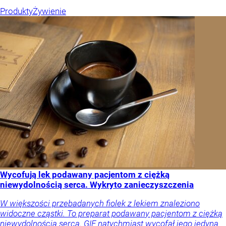
Produkty
Żywienie
Wycofują lek podawany pacjentom z ciężką
niewydolnością serca. Wykryto zanieczyszczenia
W większości przebadanych fiolek z lekiem znaleziono
widoczne cząstki. To preparat podawany pacjentom z ciężką
niewydolnością serca. GIF natychmiast wycofał jego jedyną