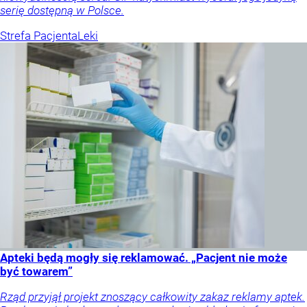
serię dostępną w Polsce.
Strefa Pacjenta
Leki
Apteki będą mogły się reklamować. „Pacjent nie może
być towarem”
Rząd przyjął projekt znoszący całkowity zakaz reklamy aptek.