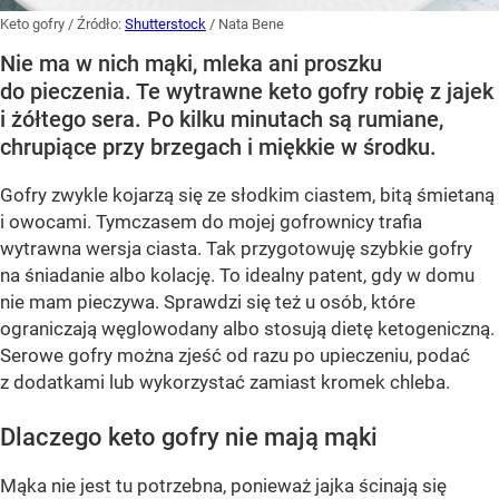
Keto gofry
/ Źródło:
Shutterstock
/
Nata Bene
Nie ma w nich mąki, mleka ani proszku
do pieczenia. Te wytrawne keto gofry robię z jajek
i żółtego sera. Po kilku minutach są rumiane,
chrupiące przy brzegach i miękkie w środku.
Gofry zwykle kojarzą się ze słodkim ciastem, bitą śmietaną
i owocami. Tymczasem do mojej gofrownicy trafia
wytrawna wersja ciasta. Tak przygotowuję szybkie gofry
na śniadanie albo kolację. To idealny patent, gdy w domu
nie mam pieczywa. Sprawdzi się też u osób, które
ograniczają węglowodany albo stosują dietę ketogeniczną.
Serowe gofry można zjeść od razu po upieczeniu, podać
z dodatkami lub wykorzystać zamiast kromek chleba.
Dlaczego keto gofry nie mają mąki
Mąka nie jest tu potrzebna, ponieważ jajka ścinają się