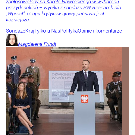
zagłosowałoby na Karola Nawrockiego w wyborach
prezydenckich – wynika z sondażu SW Research dla
„Wprost”. Grupa krytyków głowy państwa jest
liczniejsza.
Sondaże
Kraj
Tylko u Nas
Polityka
Opinie i komentarze
Magdalena
Frindt