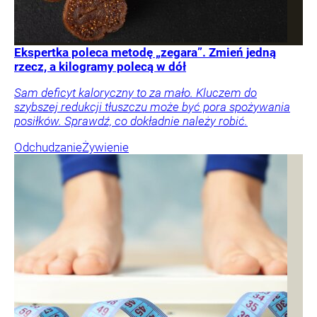
Ekspertka poleca metodę „zegara”. Zmień jedną
rzecz, a kilogramy polecą w dół
Sam deficyt kaloryczny to za mało. Kluczem do
szybszej redukcji tłuszczu może być pora spożywania
posiłków. Sprawdź, co dokładnie należy robić.
Odchudzanie
Żywienie