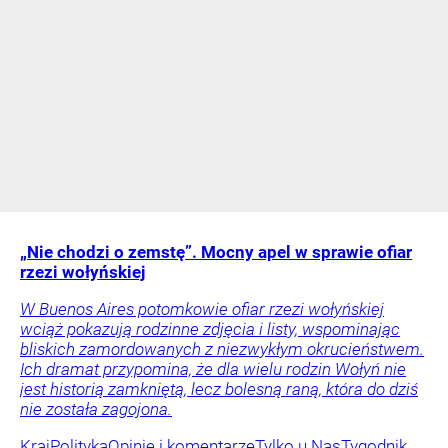
„Nie chodzi o zemstę”. Mocny apel w sprawie ofiar
rzezi wołyńskiej
W Buenos Aires potomkowie ofiar rzezi wołyńskiej
wciąż pokazują rodzinne zdjęcia i listy, wspominając
bliskich zamordowanych z niezwykłym okrucieństwem.
Ich dramat przypomina, że dla wielu rodzin Wołyń nie
jest historią zamkniętą, lecz bolesną raną, która do dziś
nie została zagojona.
Kraj
Polityka
Opinie i komentarze
Tylko u Nas
Tygodnik