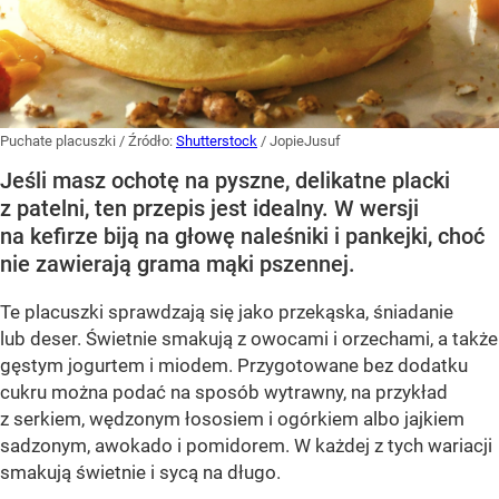
Puchate placuszki
/ Źródło:
Shutterstock
/
JopieJusuf
Jeśli masz ochotę na pyszne, delikatne placki
z patelni, ten przepis jest idealny. W wersji
na kefirze biją na głowę naleśniki i pankejki, choć
nie zawierają grama mąki pszennej.
Te placuszki sprawdzają się jako przekąska, śniadanie
lub deser. Świetnie smakują z owocami i orzechami, a także
gęstym jogurtem i miodem. Przygotowane bez dodatku
cukru można podać na sposób wytrawny, na przykład
z serkiem, wędzonym łososiem i ogórkiem albo jajkiem
sadzonym, awokado i pomidorem. W każdej z tych wariacji
smakują świetnie i sycą na długo.