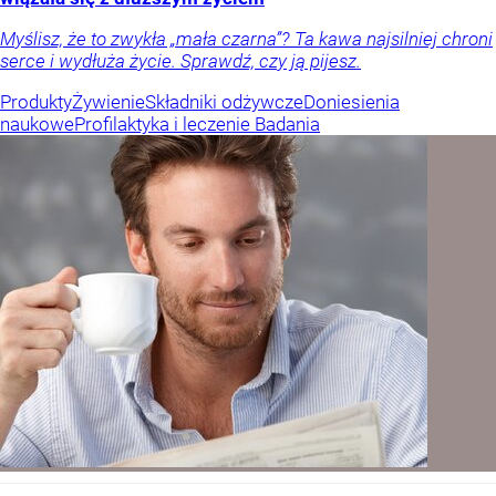
Myślisz, że to zwykła „mała czarna”? Ta kawa najsilniej chroni
serce i wydłuża życie. Sprawdź, czy ją pijesz.
Produkty
Żywienie
Składniki odżywcze
Doniesienia
naukowe
Profilaktyka i leczenie
Badania