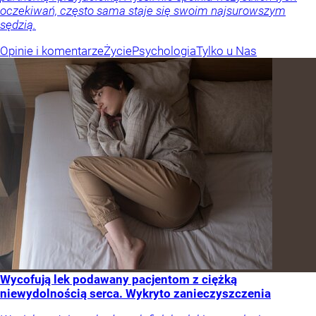
oczekiwań, często sama staje się swoim najsurowszym
sędzią.
Opinie i komentarze
Życie
Psychologia
Tylko u Nas
Wycofują lek podawany pacjentom z ciężką
niewydolnością serca. Wykryto zanieczyszczenia