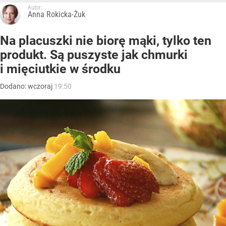
Autor:
Anna Rokicka-Żuk
Na placuszki nie biorę mąki, tylko ten
produkt. Są puszyste jak chmurki
i mięciutkie w środku
Dodano:
wczoraj
19:50