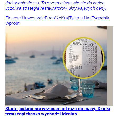
dodawania do stu. To przemyślana, ale nie do końca
uczciwa strategia restauratorów ukrywających ceny.
Finanse i inwestycje
Podróże
Kraj
Tylko u Nas
Tygodnik
Wprost
Startej cukinii nie wrzucam od razu do masy. Dzięki
temu zapiekanka wychodzi idealna