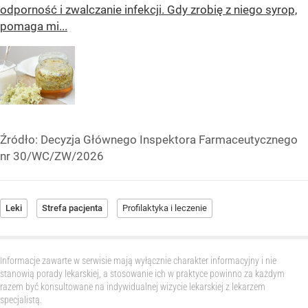
odporność i zwalczanie infekcji. Gdy zrobię z niego syrop,
pomaga mi...
Źródło:
Decyzja Głównego Inspektora Farmaceutycznego
nr 30/WC/ZW/2026
Leki
Strefa pacjenta
Profilaktyka i leczenie
Informacje zawarte w serwisie mają wyłącznie charakter informacyjny i nie
stanowią porady lekarskiej, a stosowanie ich w praktyce powinno za każdym
razem być konsultowane na indywidualnej wizycie lekarskiej z lekarzem
specjalistą.