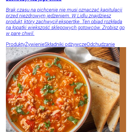
Brak czasu na pichcenie nie musi oznaczać kapitulacji
przed niezdrowym jedzeniem. W Lidlu znajdziesz
produkt, który zachwycił ekspertkę. Ten obiad rozkłada
na łopatki większość sklepowych gotowców. Zrobisz go
w parę chwil.
Produkty
Żywienie
Składniki odżywcze
Odchudzanie