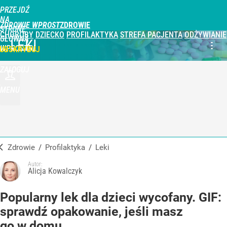
PRZEJDŹ
NA
ZDROWIE WPROST
STRONĘ
CHOROBY
DZIECKO
PROFILAKTYKA
STREFA PACJENTA
ODŻYWIANIE
GŁÓWNĄ
LEKI
WPROST.PL
UBSKRYBUJ
ZALOGUJ
MENU
Zdrowie
/
Profilaktyka
/
Leki
Autor:
Alicja Kowalczyk
Popularny lek dla dzieci wycofany. GIF:
sprawdź opakowanie, jeśli masz
go w domu