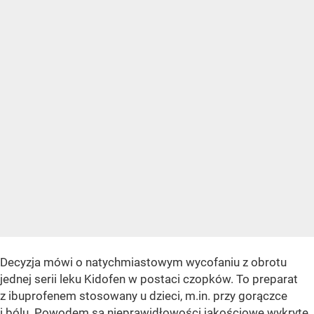
Decyzja mówi o natychmiastowym wycofaniu z obrotu
jednej serii leku Kidofen w postaci czopków. To preparat
z ibuprofenem stosowany u dzieci, m.in. przy gorączce
i bólu. Powodem są nieprawidłowości jakościowe wykryte