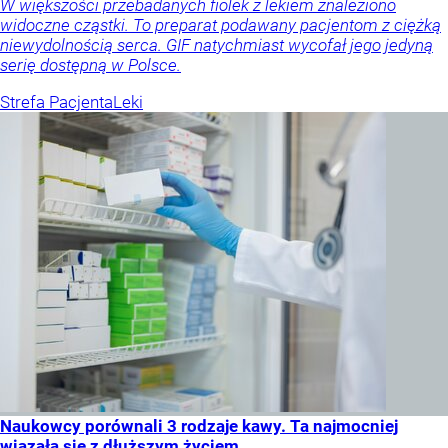
W większości przebadanych fiolek z lekiem znaleziono
widoczne cząstki. To preparat podawany pacjentom z ciężką
niewydolnością serca. GIF natychmiast wycofał jego jedyną
serię dostępną w Polsce.
Strefa Pacjenta
Leki
Naukowcy porównali 3 rodzaje kawy. Ta najmocniej
wiązała się z dłuższym życiem