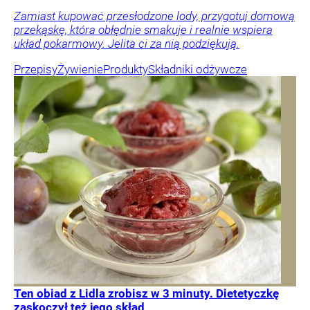
Zamiast kupować przesłodzone lody, przygotuj domową
przekąskę, która obłędnie smakuje i realnie wspiera
układ pokarmowy. Jelita ci za nią podziękują.
Przepisy
Żywienie
Produkty
Składniki odżywcze
Ten obiad z Lidla zrobisz w 3 minuty. Dietetyczkę
zaskoczył też jego skład