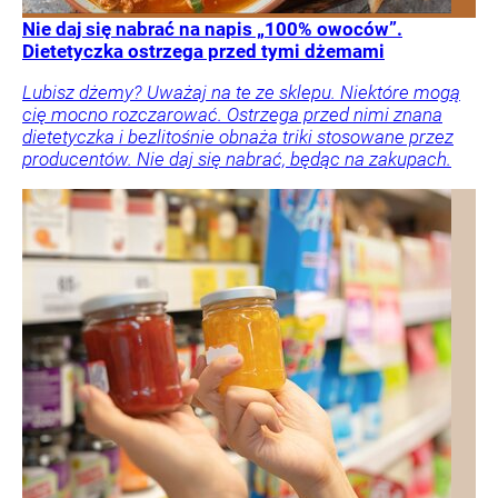
Nie daj się nabrać na napis „100% owoców”.
Dietetyczka ostrzega przed tymi dżemami
Lubisz dżemy? Uważaj na te ze sklepu. Niektóre mogą
cię mocno rozczarować. Ostrzega przed nimi znana
dietetyczka i bezlitośnie obnaża triki stosowane przez
producentów. Nie daj się nabrać, będąc na zakupach.