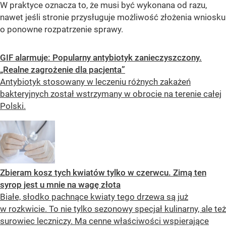
W praktyce oznacza to, że musi być wykonana od razu,
nawet jeśli stronie przysługuje możliwość złożenia wniosku
o ponowne rozpatrzenie sprawy.
GIF alarmuje: Popularny antybiotyk zanieczyszczony.
„Realne zagrożenie dla pacjenta”
Antybiotyk stosowany w leczeniu różnych zakażeń
bakteryjnych został wstrzymany w obrocie na terenie całej
Polski.
Zbieram kosz tych kwiatów tylko w czerwcu. Zimą ten
syrop jest u mnie na wagę złota
Białe, słodko pachnące kwiaty tego drzewa są już
w rozkwicie. To nie tylko sezonowy specjał kulinarny, ale też
surowiec leczniczy. Ma cenne właściwości wspierające