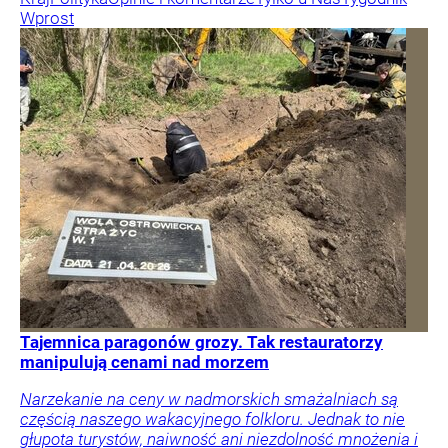
Wprost
Tajemnica paragonów grozy. Tak restauratorzy
manipulują cenami nad morzem
Narzekanie na ceny w nadmorskich smażalniach są
częścią naszego wakacyjnego folkloru. Jednak to nie
głupota turystów, naiwność ani niezdolność mnożenia i