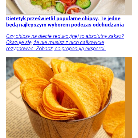
Dietetyk prześwietlił popularne chipsy. Te jedne
będą najlepszym wyborem podczas odchudzania
Czy chipsy na diecie redukcyjnej to absolutny zakaz?
Okazuje się, że nie musisz z nich całkowicie
rezygnować. Zobacz, co proponują eksperci.