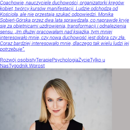
Coachowie, nauczyciele duchowości, organizatorki kręgów
kobiet, twórcy kursów manifestacji. Ludzie odchodzą od
Kościoła, ale nie przestają szukać odpowiedzi. Monika
Sobień-Górska przez dwa lata sprawdzała, co naprawdę kryje
się za obietnicami uzdrowienia, transformacji i odnalezienia
sensu. „Im dłużej pracowałam nad książką, tym mniej
interesowało mnie, czy nowa duchowość jest dobra czy zła.
Coraz bardziej interesowało mnie, dlaczego tak wielu ludzi jej
potrzebuje”.
Rozwój osobisty
Terapie
Psychologia
Życie
Tylko u
Nas
Tygodnik Wprost