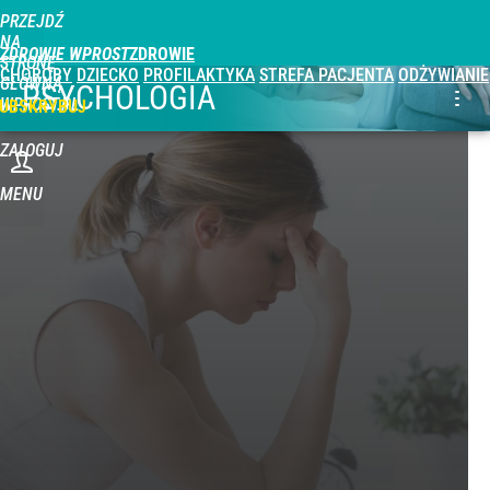
PRZEJDŹ
NA
ZDROWIE WPROST
STRONĘ
CHOROBY
DZIECKO
PROFILAKTYKA
STREFA PACJENTA
ODŻYWIANIE
GŁÓWNĄ
PSYCHOLOGIA
WPROST.PL
UBSKRYBUJ
ZALOGUJ
MENU