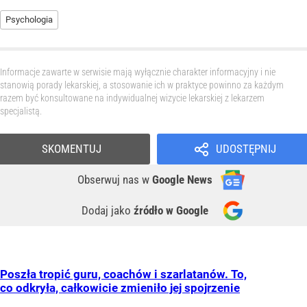
Psychologia
Informacje zawarte w serwisie mają wyłącznie charakter informacyjny i nie
stanowią porady lekarskiej, a stosowanie ich w praktyce powinno za każdym
razem być konsultowane na indywidualnej wizycie lekarskiej z lekarzem
specjalistą.
SKOMENTUJ
UDOSTĘPNIJ
Obserwuj nas
w
Google News
Dodaj jako
źródło w Google
Poszła tropić guru, coachów i szarlatanów. To,
co odkryła, całkowicie zmieniło jej spojrzenie