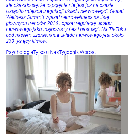
ale okazało się, że to pojęcie nie jest już na czasie.
Ustąpiło miejsca „regulacji układu nerwowego”. Global
Wellness Summit wpisał neurowellness na listę
głównych trendów 2026 i opisał regulację układu
nerwowego jako „najnowszy flex i hashtag”. Na TikToku
pod hasłem uzdrawiania układu nerwowego jest około
230 tysięcy filmów.
Psychologia
Tylko u Nas
Tygodnik Wprost