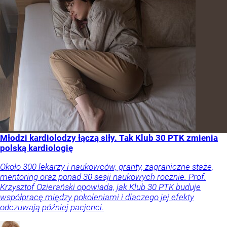
Młodzi kardiolodzy łączą siły. Tak Klub 30 PTK zmienia
polską kardiologię
Około 300 lekarzy i naukowców, granty, zagraniczne staże,
mentoring oraz ponad 30 sesji naukowych rocznie. Prof.
Krzysztof Ozierański opowiada, jak Klub 30 PTK buduje
współpracę między pokoleniami i dlaczego jej efekty
odczuwają później pacjenci.