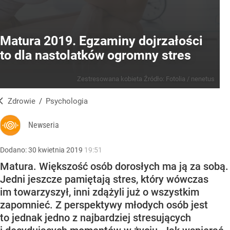
Matura 2019. Egzaminy dojrzałości
to dla nastolatków ogromny stres
Zestresowana kobieta
Źródło:
Fotolia
/
nenetus
Zdrowie
/
Psychologia
Newseria
Dodano:
30
kwietnia
2019
19:51
Matura. Większość osób dorosłych ma ją za sobą.
Jedni jeszcze pamiętają stres, który wówczas
im towarzyszył, inni zdążyli już o wszystkim
zapomnieć. Z perspektywy młodych osób jest
to jednak jedno z najbardziej stresujących