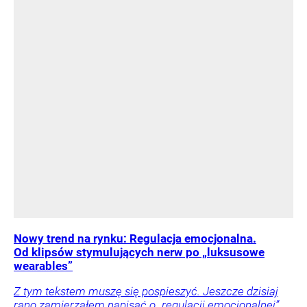
Nowy trend na rynku: Regulacja emocjonalna.
Od klipsów stymulujących nerw po „luksusowe
wearables”
Z tym tekstem muszę się pospieszyć. Jeszcze dzisiaj
rano zamierzałem napisać o „regulacji emocjonalnej”,