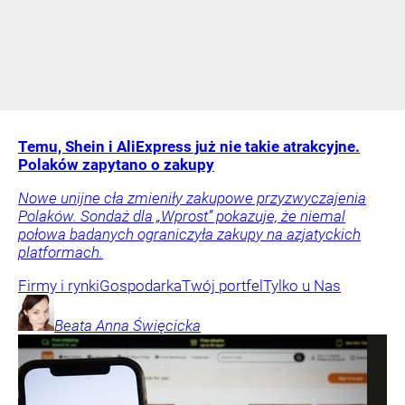
Temu, Shein i AliExpress już nie takie atrakcyjne.
Polaków zapytano o zakupy
Nowe unijne cła zmieniły zakupowe przyzwyczajenia
Polaków. Sondaż dla „Wprost” pokazuje, że niemal
połowa badanych ograniczyła zakupy na azjatyckich
platformach.
Firmy i rynki
Gospodarka
Twój portfel
Tylko u Nas
Beata Anna
Święcicka