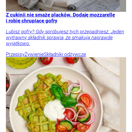
Z cukinii nie smażę placków. Dodaję mozzarellę
i robię chrupiące gofry
Lubisz gofry? Gdy spróbujesz tych przepadniesz. Jeden
wytrawny składnik sprawia, że smakują naprawdę
wyjątkowo.
Przepisy
Żywienie
Składniki odżywcze