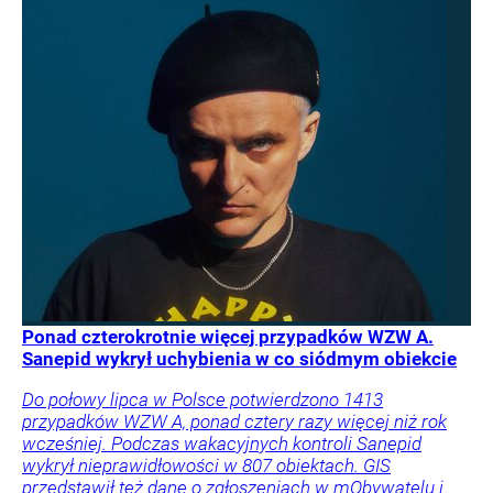
Ponad czterokrotnie więcej przypadków WZW A.
Sanepid wykrył uchybienia w co siódmym obiekcie
Do połowy lipca w Polsce potwierdzono 1413
przypadków WZW A, ponad cztery razy więcej niż rok
wcześniej. Podczas wakacyjnych kontroli Sanepid
wykrył nieprawidłowości w 807 obiektach. GIS
przedstawił też dane o zgłoszeniach w mObywatelu i