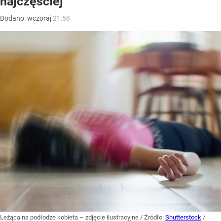
najczęściej
Dodano:
wczoraj
21:58
Leżąca na podłodze kobieta – zdjęcie ilustracyjne
/ Źródło:
Shutterstock
/