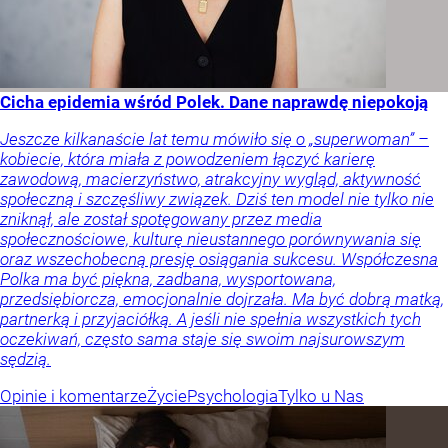
Cicha epidemia wśród Polek. Dane naprawdę niepokoją
Jeszcze kilkanaście lat temu mówiło się o „superwoman” –
kobiecie, która miała z powodzeniem łączyć karierę
zawodową, macierzyństwo, atrakcyjny wygląd, aktywność
społeczną i szczęśliwy związek. Dziś ten model nie tylko nie
zniknął, ale został spotęgowany przez media
społecznościowe, kulturę nieustannego porównywania się
oraz wszechobecną presję osiągania sukcesu. Współczesna
Polka ma być piękna, zadbana, wysportowana,
przedsiębiorcza, emocjonalnie dojrzała. Ma być dobrą matką,
partnerką i przyjaciółką. A jeśli nie spełnia wszystkich tych
oczekiwań, często sama staje się swoim najsurowszym
sędzią.
Opinie i komentarze
Życie
Psychologia
Tylko u Nas