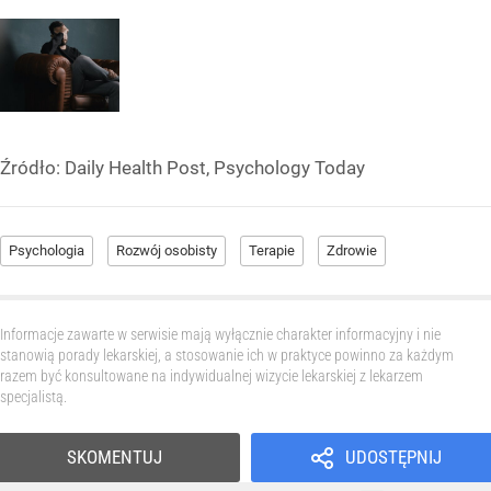
Źródło:
Daily Health Post, Psychology Today
Psychologia
Rozwój osobisty
Terapie
Zdrowie
Informacje zawarte w serwisie mają wyłącznie charakter informacyjny i nie
stanowią porady lekarskiej, a stosowanie ich w praktyce powinno za każdym
razem być konsultowane na indywidualnej wizycie lekarskiej z lekarzem
specjalistą.
SKOMENTUJ
UDOSTĘPNIJ