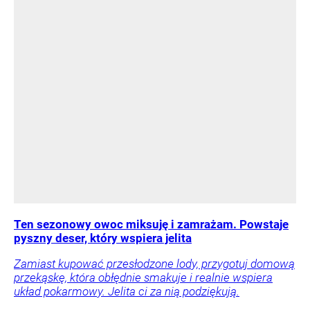
Ten sezonowy owoc miksuję i zamrażam. Powstaje
pyszny deser, który wspiera jelita
Zamiast kupować przesłodzone lody, przygotuj domową
przekąskę, która obłędnie smakuje i realnie wspiera
układ pokarmowy. Jelita ci za nią podziękują.