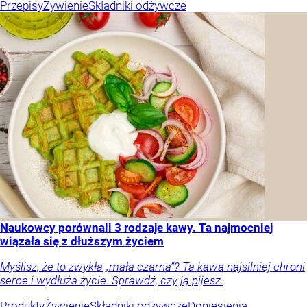
Przepisy
Żywienie
Składniki odżywcze
Naukowcy porównali 3 rodzaje kawy. Ta najmocniej
wiązała się z dłuższym życiem
Myślisz, że to zwykła „mała czarna”? Ta kawa najsilniej chroni
serce i wydłuża życie. Sprawdź, czy ją pijesz.
Produkty
Żywienie
Składniki odżywcze
Doniesienia