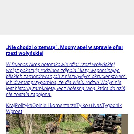
„Nie chodzi o zemstę”. Mocny apel w sprawie ofiar
rzezi wołyńskiej
W Buenos Aires potomkowie ofiar rzezi wołyńskiej
wciąż pokazują rodzinne zdjęcia i listy, wspominając
bliskich zamordowanych z niezwykłym okrucieństwem.
Ich dramat przypomina, że dla wielu rodzin Wołyń nie
jest historią zamkniętą, lecz bolesną raną, która do dziś
nie została zagojona.
Kraj
Polityka
Opinie i komentarze
Tylko u Nas
Tygodnik
Wprost