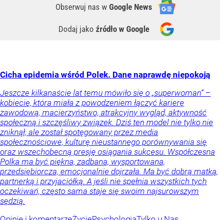
Obserwuj nas
w
Google News
Dodaj jako
źródło w Google
Cicha epidemia wśród Polek. Dane naprawdę niepokoją
Jeszcze kilkanaście lat temu mówiło się o „superwoman” –
kobiecie, która miała z powodzeniem łączyć karierę
zawodową, macierzyństwo, atrakcyjny wygląd, aktywność
społeczną i szczęśliwy związek. Dziś ten model nie tylko nie
zniknął, ale został spotęgowany przez media
społecznościowe, kulturę nieustannego porównywania się
oraz wszechobecną presję osiągania sukcesu. Współczesna
Polka ma być piękna, zadbana, wysportowana,
przedsiębiorcza, emocjonalnie dojrzała. Ma być dobrą matką,
partnerką i przyjaciółką. A jeśli nie spełnia wszystkich tych
oczekiwań, często sama staje się swoim najsurowszym
sędzią.
Opinie i komentarze
Życie
Psychologia
Tylko u Nas