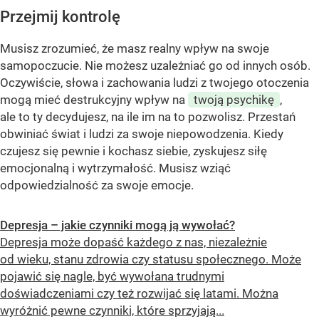
Przejmij kontrolę
Musisz zrozumieć, że masz realny wpływ na swoje
samopoczucie. Nie możesz uzależniać go od innych osób.
Oczywiście, słowa i zachowania ludzi z twojego otoczenia
mogą mieć destrukcyjny wpływ na
twoją psychikę
,
ale to ty decydujesz, na ile im na to pozwolisz. Przestań
obwiniać świat i ludzi za swoje niepowodzenia. Kiedy
czujesz się pewnie i kochasz siebie, zyskujesz siłę
emocjonalną i wytrzymałość. Musisz wziąć
odpowiedzialność za swoje emocje.
Depresja – jakie czynniki mogą ją wywołać?
Depresja może dopaść każdego z nas, niezależnie
od wieku, stanu zdrowia czy statusu społecznego. Może
pojawić się nagle, być wywołana trudnymi
doświadczeniami czy też rozwijać się latami. Można
wyróżnić pewne czynniki, które sprzyjają...