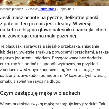
Puchate placuszki
/ Źródło:
Shutterstock
/
JopieJusuf
Jeśli masz ochotę na pyszne, delikatne placki
z patelni, ten przepis jest idealny. W wersji
na kefirze biją na głowę naleśniki i pankejki, choć
nie zawierają grama mąki pszennej.
Te placuszki sprawdzają się jako przekąska, śniadanie
lub deser. Świetnie smakują z owocami i orzechami, a także
gęstym jogurtem i miodem. Przygotowane bez dodatku
cukru można podać na sposób wytrawny, na przykład
z serkiem, wędzonym łososiem i ogórkiem albo jajkiem
sadzonym, awokado i pomidorem. W każdej z tych wariacji
smakują świetnie i sycą na długo.
Czym zastępuję mąkę w plackach
W tym przepisie zwykłą mąkę zastępuje inny produkt. Tak