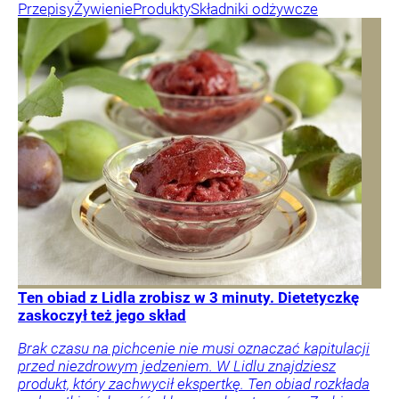
Przepisy
Żywienie
Produkty
Składniki odżywcze
Ten obiad z Lidla zrobisz w 3 minuty. Dietetyczkę
zaskoczył też jego skład
Brak czasu na pichcenie nie musi oznaczać kapitulacji
przed niezdrowym jedzeniem. W Lidlu znajdziesz
produkt, który zachwycił ekspertkę. Ten obiad rozkłada