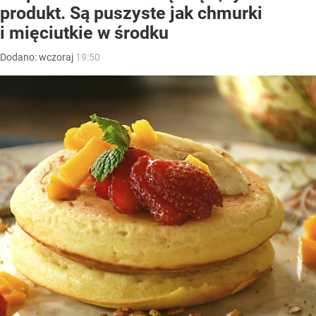
produkt. Są puszyste jak chmurki
i mięciutkie w środku
Dodano:
wczoraj
19:50