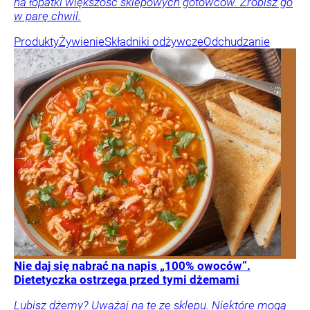
na łopatki większość sklepowych gotowców. Zrobisz go
w parę chwil.
Produkty
Żywienie
Składniki odżywcze
Odchudzanie
Nie daj się nabrać na napis „100% owoców”.
Dietetyczka ostrzega przed tymi dżemami
Lubisz dżemy? Uważaj na te ze sklepu. Niektóre mogą