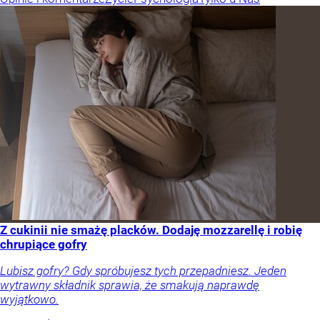
Z cukinii nie smażę placków. Dodaję mozzarellę i robię
chrupiące gofry
Lubisz gofry? Gdy spróbujesz tych przepadniesz. Jeden
wytrawny składnik sprawia, że smakują naprawdę
wyjątkowo.