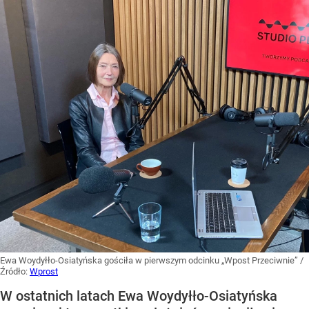
Ewa Woydyłło-Osiatyńska gościła w pierwszym odcinku „Wpost Przeciwnie”
/
Źródło:
Wprost
W ostatnich latach Ewa Woydyłło-Osiatyńska