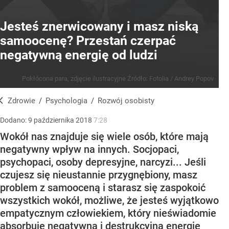
Jesteś znerwicowany i masz niską
samoocenę? Przestań czerpać
negatywną energię od ludzi
Pokłócona para, zdjęcie ilustracyjne
Źródło:
Fotolia
/
Andrey Popov
Zdrowie
/
Psychologia
/
Rozwój osobisty
Dodano:
9
października
2018
7:28
Wokół nas znajduje się wiele osób, które mają
negatywny wpływ na innych. Socjopaci,
psychopaci, osoby depresyjne, narcyzi... Jeśli
czujesz się nieustannie przygnębiony, masz
problem z samooceną i starasz się zaspokoić
wszystkich wokół, możliwe, że jesteś wyjątkowo
empatycznym człowiekiem, który nieświadomie
absorbuje negatywną i destrukcyjną energię