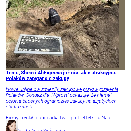
Temu, Shein i AliExpress już nie takie atrakcyjne.
Polaków zapytano o zakupy
Nowe unijne cła zmieniły zakupowe przyzwyczajenia
Polaków. Sondaż dla „Wprost” pokazuje, że niemal
połowa badanych ograniczyła zakupy na azjatyckich
platformach.
Firmy i rynki
Gospodarka
Twój portfel
Tylko u Nas
Beata Anna
Święcicka