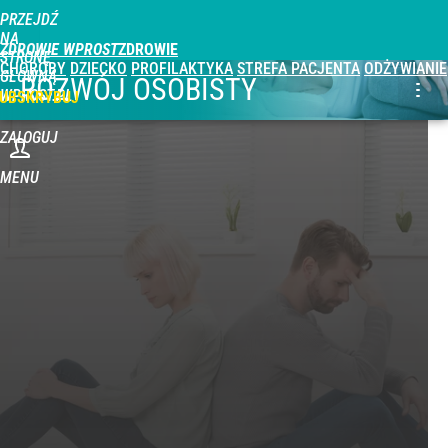
PRZEJDŹ
NA
ZDROWIE WPROST
STRONĘ
CHOROBY
DZIECKO
PROFILAKTYKA
STREFA PACJENTA
ODŻYWIANIE
GŁÓWNĄ
ROZWÓJ OSOBISTY
WPROST.PL
UBSKRYBUJ
ZALOGUJ
MENU