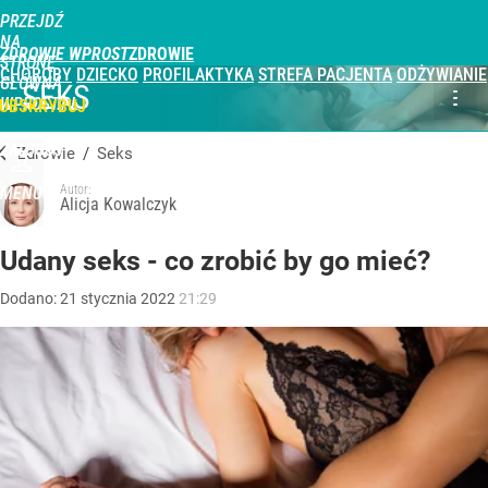
PRZEJDŹ
NA
ZDROWIE WPROST
STRONĘ
CHOROBY
DZIECKO
PROFILAKTYKA
STREFA PACJENTA
ODŻYWIANIE
GŁÓWNĄ
SEKS
WPROST.PL
UBSKRYBUJ
ZALOGUJ
Zdrowie
/
Seks
Autor:
MENU
Alicja Kowalczyk
Udany seks - co zrobić by go mieć?
Dodano:
21
stycznia
2022
21:29