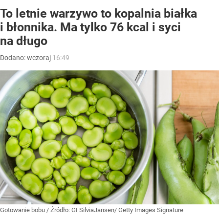
To letnie warzywo to kopalnia białka
i błonnika. Ma tylko 76 kcal i syci
na długo
Dodano:
wczoraj
16:49
Gotowanie bobu
/ Źródło:
GI SilviaJansen/ Getty Images Signature