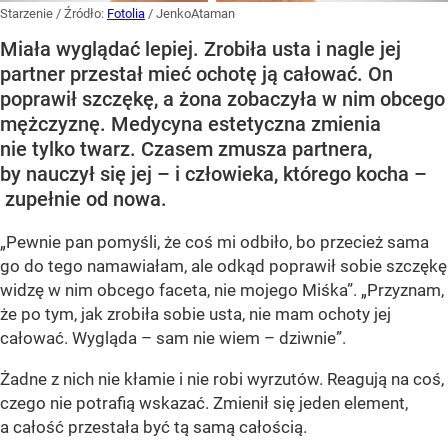
Starzenie
/ Źródło:
Fotolia
/
JenkoAtaman
Miała wyglądać lepiej. Zrobiła usta i nagle jej
partner przestał mieć ochotę ją całować. On
poprawił szczękę, a żona zobaczyła w nim obcego
mężczyznę. Medycyna estetyczna zmienia
nie tylko twarz. Czasem zmusza partnera,
by nauczył się jej – i człowieka, którego kocha –
zupełnie od nowa.
„Pewnie pan pomyśli, że coś mi odbiło, bo przecież sama
go do tego namawiałam, ale odkąd poprawił sobie szczękę
widzę w nim obcego faceta, nie mojego Miśka”. „Przyznam,
że po tym, jak zrobiła sobie usta, nie mam ochoty jej
całować. Wygląda – sam nie wiem – dziwnie”.
Żadne z nich nie kłamie i nie robi wyrzutów. Reagują na coś,
czego nie potrafią wskazać. Zmienił się jeden element,
a całość przestała być tą samą całością.