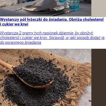
Wystarczy pół łyżeczki do śniadania. Obniża cholesterol
i cukier we krwi
Wystarczą 2 gramy tych nasionek dziennie, by obniżyć
cholesterol i cukier we krwi. Sprawdź, w jaki sposób dodać je
do porannego śniadania