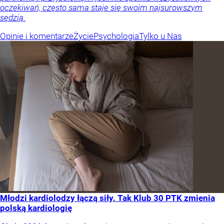
oczekiwań, często sama staje się swoim najsurowszym
sędzią.
Opinie i komentarze
Życie
Psychologia
Tylko u Nas
Młodzi kardiolodzy łączą siły. Tak Klub 30 PTK zmienia
polską kardiologię