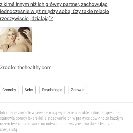
z kimś innym niż ich główny partner, zachowując
jednocześnie więź między sobą. Czy takie relacje
rzeczywiście „działają”?
Źródło:
thehealthy.com
Choroby
Seks
Psychologia
Zdrowie
Informacje zawarte w serwisie mają wyłącznie charakter informacyjny i nie
stanowią porady lekarskiej, a stosowanie ich w praktyce powinno za każdym
razem być konsultowane na indywidualnej wizycie lekarskiej z lekarzem
specjalistą.