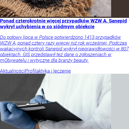
Ponad czterokrotnie więcej przypadków WZW A. Sanepid
wykrył uchybienia w co siódmym obiekcie
Do połowy lipca w Polsce potwierdzono 1413 przypadków
WZW A, ponad cztery razy więcej niż rok wcześniej. Podczas
wakacyjnych kontroli Sanepid wykrył nieprawidłowości w 807
obiektach. GIS przedstawił też dane o zgłoszeniach w
mObywatelu i wytyczne dla branży beauty.
Aktualności
Profilaktyka i leczenie