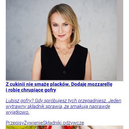
Z cukinii nie smażę placków. Dodaję mozzarellę
i robię chrupiące gofry
Lubisz gofry? Gdy spróbujesz tych przepadniesz. Jeden
wytrawny składnik sprawia, że smakują naprawdę
wyjątkowo.
Przepisy
Żywienie
Składniki odżywcze