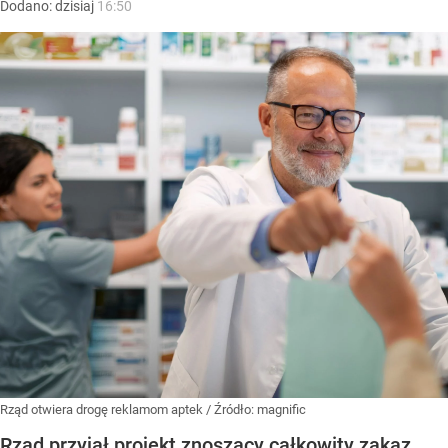
Dodano:
dzisiaj
16:50
Rząd otwiera drogę reklamom aptek
/ Źródło:
magnific
Rząd przyjął projekt znoszący całkowity zakaz