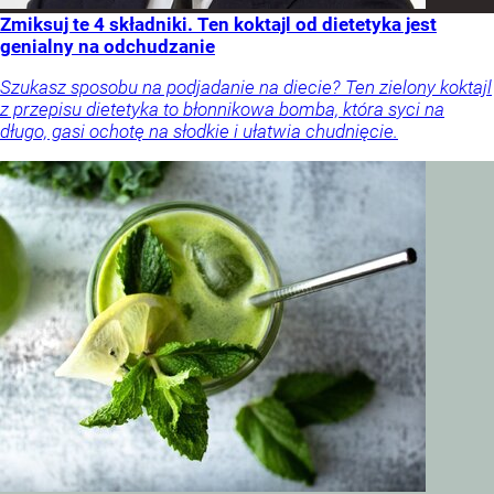
Zmiksuj te 4 składniki. Ten koktajl od dietetyka jest
genialny na odchudzanie
Szukasz sposobu na podjadanie na diecie? Ten zielony koktajl
z przepisu dietetyka to błonnikowa bomba, która syci na
długo, gasi ochotę na słodkie i ułatwia chudnięcie.