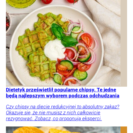
Dietetyk prześwietlił popularne chipsy. Te jedne
będą najlepszym wyborem podczas odchudzania
Czy chipsy na diecie redukcyjnej to absolutny zakaz?
Okazuje się, że nie musisz z nich całkowicie
rezygnować. Zobacz, co proponują eksperci.