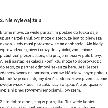
2. Nie wylewaj żalu
Brame mówi, że wiele par zanim pójdzie do łóżka daje
upust narzekaniui, być może dlatego, że jest to pierwsza
okazja, kiedy musi porozmawiać na osobności. Ale kiedy
wprowadzasz gniew i urazy do sypialni, zamieniasz
przestrzeń przeznaczoną dla przyjemności w pole bitwy.
A jeśli nastąpi eskalacja konfliktu, może to doprowadzić
do tego, że partner odmówi seksu za karę. Jeśli jesteś
zdenerwowany na partnera, zostaw kłótnie w innym pokoju
lub odłóż je na następny dzień. Jednorazowe przemilczenie
swojej wściekłości nie zakończy związku. Ale połączenie
sypialni z negatywnymi emocjami... owszem.
Za to dobre emocje są w porządku. Tak wiele kobiet
i mężczyzn koncentruje się na seksie i grze wstępnej,