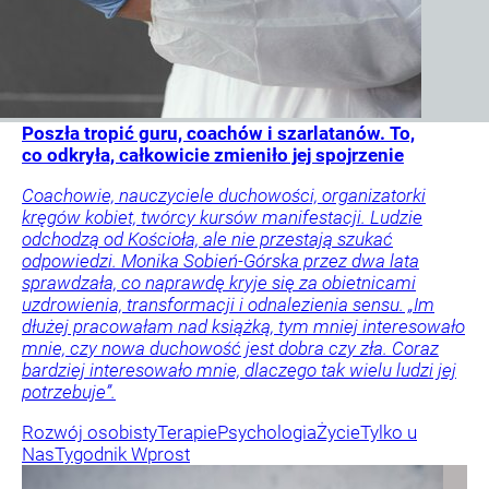
Poszła tropić guru, coachów i szarlatanów. To,
co odkryła, całkowicie zmieniło jej spojrzenie
Coachowie, nauczyciele duchowości, organizatorki
kręgów kobiet, twórcy kursów manifestacji. Ludzie
odchodzą od Kościoła, ale nie przestają szukać
odpowiedzi. Monika Sobień-Górska przez dwa lata
sprawdzała, co naprawdę kryje się za obietnicami
uzdrowienia, transformacji i odnalezienia sensu. „Im
dłużej pracowałam nad książką, tym mniej interesowało
mnie, czy nowa duchowość jest dobra czy zła. Coraz
bardziej interesowało mnie, dlaczego tak wielu ludzi jej
potrzebuje”.
Rozwój osobisty
Terapie
Psychologia
Życie
Tylko u
Nas
Tygodnik Wprost