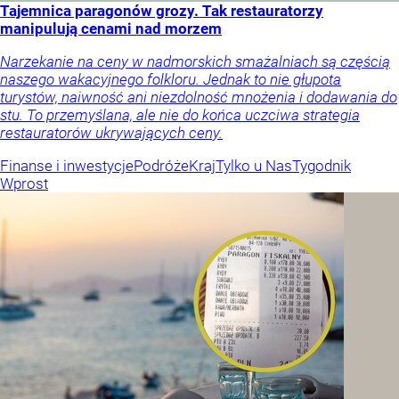
Tajemnica paragonów grozy. Tak restauratorzy
manipulują cenami nad morzem
Narzekanie na ceny w nadmorskich smażalniach są częścią
naszego wakacyjnego folkloru. Jednak to nie głupota
turystów, naiwność ani niezdolność mnożenia i dodawania do
stu. To przemyślana, ale nie do końca uczciwa strategia
restauratorów ukrywających ceny.
Finanse i inwestycje
Podróże
Kraj
Tylko u Nas
Tygodnik
Wprost