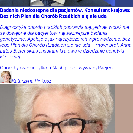
Badania niedostępne dla pacjentów. Konsultant krajowa:
Bez nich Plan dla Chorób Rzadkich się nie uda
Diagnostyka chorób rzadkich poprawia się, jednak wciąż nie
są dostępne dla pacjentów najważniejsze badania
genetyczne. Apeluję o jak najszybsze ich wprowadzenie, bez
tego Plan dla Chorób Rzadkich się nie uda – mówi prof. Anna
Latos-Bieleńska, konsultant krajowa w dziedzinie genetyki
klinicznej.
Choroby rzadkie
Tylko u Nas
Opinie i wywiady
Pacjent
Katarzyna
Pinkosz