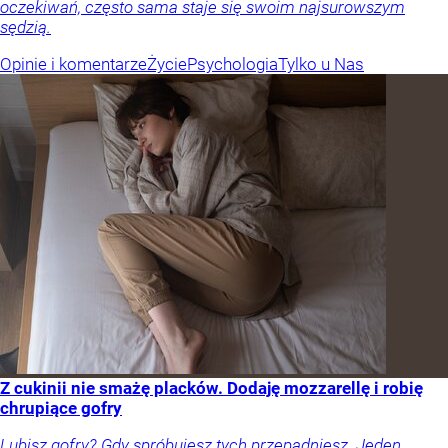
oczekiwań, często sama staje się swoim najsurowszym
sędzią.
Opinie i komentarze
Życie
Psychologia
Tylko u Nas
Z cukinii nie smażę placków. Dodaję mozzarellę i robię
chrupiące gofry
Lubisz gofry? Gdy spróbujesz tych przepadniesz. Jeden