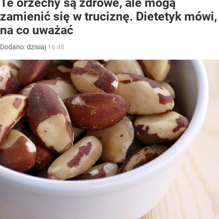
Te orzechy są zdrowe, ale mogą
zamienić się w truciznę. Dietetyk mówi,
na co uważać
Dodano:
dzisiaj
16:48