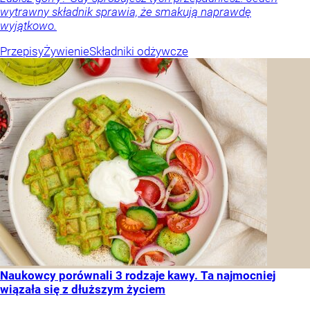
wytrawny składnik sprawia, że smakują naprawdę
wyjątkowo.
Przepisy
Żywienie
Składniki odżywcze
Naukowcy porównali 3 rodzaje kawy. Ta najmocniej
wiązała się z dłuższym życiem