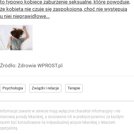
to typowo kobiece zaburzenie seksualne, które powoduje,
że kobieta nie czuje się zaspokojona, choć nie występują
u niej nieprawidłowe...
Źródło:
Zdrowie WPROST.pl
Psychologia
Związki i relacje
Terapie
Informacje zawarte w serwisie mają wyłącznie charakter informacyjny i nie
stanowią porady lekarskiej, a stosowanie ich w praktyce powinno za każdym
razem być konsultowane na indywidualnej wizycie lekarskiej z lekarzem
specjalistą.