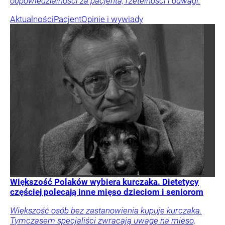
odpowiedzialności za pacjenta, rzetelności i odwagi.
Aktualności
Pacjent
Opinie i wywiady
Większość Polaków wybiera kurczaka. Dietetycy
częściej polecają inne mięso dzieciom i seniorom
Większość osób bez zastanowienia kupuje kurczaka.
Tymczasem specjaliści zwracają uwagę na mięso,