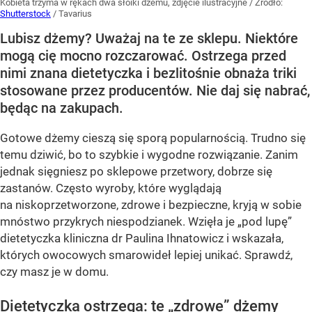
Kobieta trzyma w rękach dwa słoiki dżemu, zdjęcie ilustracyjne
/ Źródło:
Shutterstock
/
Tavarius
Lubisz dżemy? Uważaj na te ze sklepu. Niektóre
mogą cię mocno rozczarować. Ostrzega przed
nimi znana dietetyczka i bezlitośnie obnaża triki
stosowane przez producentów. Nie daj się nabrać,
będąc na zakupach.
Gotowe dżemy cieszą się sporą popularnością. Trudno się
temu dziwić, bo to szybkie i wygodne rozwiązanie. Zanim
jednak sięgniesz po sklepowe przetwory, dobrze się
zastanów. Często wyroby, które wyglądają
na niskoprzetworzone, zdrowe i bezpieczne, kryją w sobie
mnóstwo przykrych niespodzianek. Wzięła je „pod lupę”
dietetyczka kliniczna dr Paulina Ihnatowicz i wskazała,
których owocowych smarowideł lepiej unikać. Sprawdź,
czy masz je w domu.
Dietetyczka ostrzega: te „zdrowe” dżemy