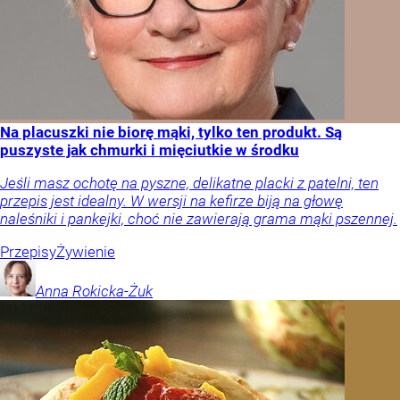
Na placuszki nie biorę mąki, tylko ten produkt. Są
puszyste jak chmurki i mięciutkie w środku
Jeśli masz ochotę na pyszne, delikatne placki z patelni, ten
przepis jest idealny. W wersji na kefirze biją na głowę
naleśniki i pankejki, choć nie zawierają grama mąki pszennej.
Przepisy
Żywienie
Anna
Rokicka-Żuk