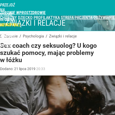
PRZEJDŹ
NA
ZDROWIE WPROST
STRONĘ
CHOROBY
DZIECKO
PROFILAKTYKA
STREFA PACJENTA
ODŻYWIANIE
GŁÓWNĄ
ZWIĄZKI I RELACJE
WPROST.PL
UBSKRYBUJ
ZALOGUJ
Zdrowie
/
Psychologia
/
Związki i relacje
Sex coach czy seksuolog? U kogo
MENU
szukać pomocy, mając problemy
w łóżku
Dodano:
21
lipca
2019
20:33