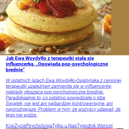
Jak Ewa Woydyłło z terapeutki stała się
influencerką. „Opowiada pop-psychologiczne
brednie”
W ostatnich latach Ewa Woydyłło-Osiatyńska z cenionej
terapeutki uzależnień zamieniła się w influencerkę,
niekiedy głoszącą pop-psychologiczne brednie.
Paradoksalnie to, co ostatnio powiedziała o Idze
Świątek, nie jest ani najbardziej kontrowersyjne, ani
najgroźniejsze. Problem w tym, że wszyscy udawali, że
tego nie widzą.
Kraj
Życie
Psychologia
Tylko u Nas
Tygodnik Wprost