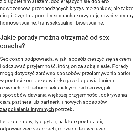
z długoletnim stażem, docierających się dopiero
nowożeńców, przechodzących kryzys małżonków, ale także
singli. Często z porad sex coacha korzystają również osoby
homoseksualne, transseksualne i biseksualne.
Jakie porady można otrzymać od sex
coacha?
Sex coach podpowiada, w jaki sposób cieszyć się seksem
i odczuwać przyjemność, którą on za sobą niesie. Porady
mogą dotyczyć zarówno sposobów przełamywania barier
w postaci kompleksów i lęku przed opowiadaniem
o swoich potrzebach seksualnych partnerowi, jak
i sposobów dawania większej przyjemności, odkrywania
ciała partnera lub partnerki i
nowych sposobów
zaspokajania intymnych
potrzeb.
Ile problemów, tyle pytań, na które postara się
odpowiedzieć sex coach; może on też wskazać