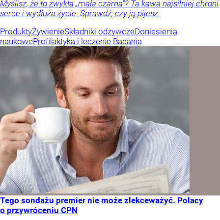
Myślisz, że to zwykła „mała czarna”? Ta kawa najsilniej chroni
serce i wydłuża życie. Sprawdź, czy ją pijesz.
Produkty
Żywienie
Składniki odżywcze
Doniesienia
naukowe
Profilaktyka i leczenie
Badania
Tego sondażu premier nie może zlekceważyć. Polacy
o przywróceniu CPN