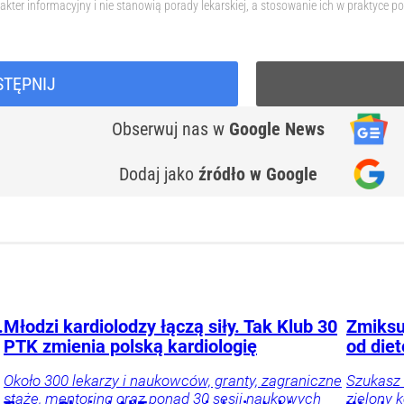
akter informacyjny i nie stanowią porady lekarskiej, a stosowanie ich w praktyce
STĘPNIJ
Obserwuj nas
w
Google News
Dodaj jako
źródło w Google
.
Młodzi kardiolodzy łączą siły. Tak Klub 30
Zmiksuj
PTK zmienia polską kardiologię
od diet
Około 300 lekarzy i naukowców, granty, zagraniczne
Szukasz 
staże, mentoring oraz ponad 30 sesji naukowych
zielony k