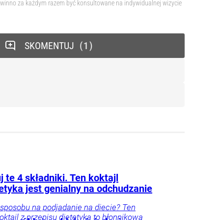
 powinno za każdym razem być konsultowane na indywidualnej wizycie
SKOMENTUJ
1
 te 4 składniki. Ten koktajl
etyka jest genialny na odchudzanie
sposobu na podjadanie na diecie? Ten
oktajl z przepisu dietetyka to błonnikowa