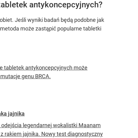
 tabletek antykoncepcyjnych?
kobiet. Jeśli wyniki badań będą podobne jak
metoda może zastąpić popularne tabletki
e tabletek antykoncepcyjnych może
zą mutacje genu BRCA.
ka jajnika
cę odejścia legendarnej wokalistki Maanam
z rakiem jajnika. Nowy test diagnostyczny