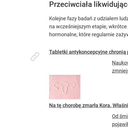
Przeciwciała likwidują
Kolejne fazy badań z udziałem ludz
na wcześniejszym etapie, wkrótce
hormonalne, które regularnie zaży
Tabletki antykoncepcyjne chronią 
Naukow
zmniej
Na tę chorobę zmarła Kora. Właśn
Od śmi
pojawi