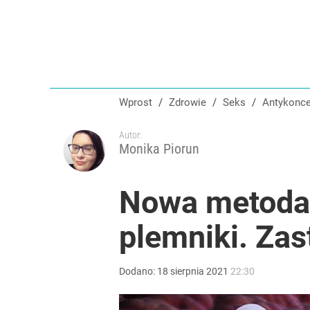
Wprost
/
Zdrowie
/
Seks
/
Antykonc
Autor:
Monika Piorun
Nowa metoda a
plemniki. Zas
Dodano:
18
sierpnia
2021
22:30