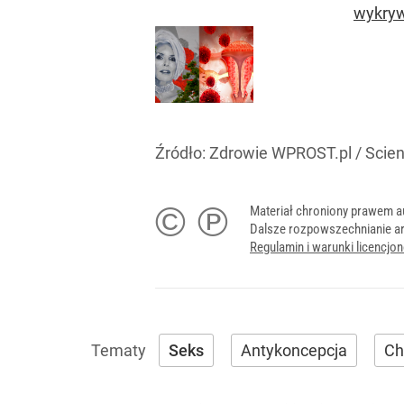
wykryw
Źródło:
Zdrowie WPROST.pl
/
Scien
© ℗
Materiał chroniony prawem a
Dalsze rozpowszechnianie ar
Regulamin i warunki licencj
Seks
Antykoncepcja
Ch