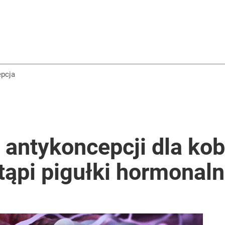
epcja
ntykoncepcji dla kobi
tąpi pigułki hormonal