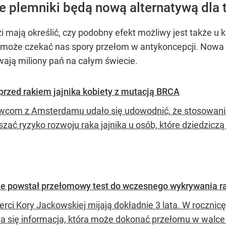
ce plemniki będą nową alternatywą dla
i mają określić, czy podobny efekt możliwy jest także u 
 może czekać nas spory przełom w antykoncepcji. Nowa 
wają miliony pań na całym świecie.
przed rakiem jajnika kobiety z mutacją BRCA
com z Amsterdamu udało się udowodnić, że stosowani
szać ryzyko rozwoju raka jajnika u osób, które dziedzic
ie powstał przełomowy test do wczesnego wykrywania ra
erci Kory Jackowskiej mijają dokładnie 3 lata. W roczni
ła się informacja, która może dokonać przełomu w walce 