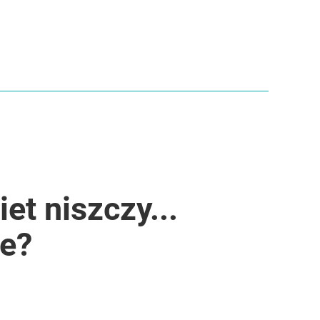
et niszczy...
ne?