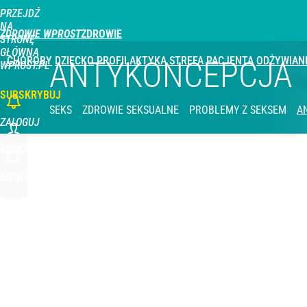
PRZEJDŹ
Udostępnij
1
Skomentuj
NA
ZDROWIE WPROST
STRONĘ
GŁÓWNĄ
CHOROBY
DZIECKO
PROFILAKTYKA
STREFA PACJENTA
ODŻYWIAN
ANTYKONCEPCJA
WPROST.PL
SUBSKRYBUJ
SEKS
ZDROWIE SEKSUALNE
PROBLEMY Z SEKSEM
A
ZALOGUJ
SZUKAJ
MENU