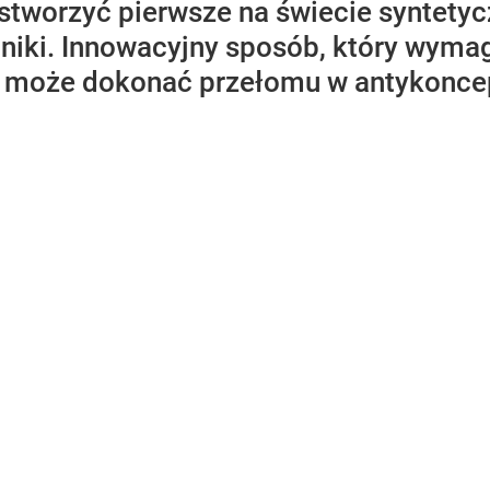
tworzyć pierwsze na świecie syntetycz
mniki. Innowacyjny sposób, który wym
 może dokonać przełomu w antykoncepcj