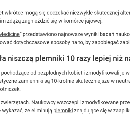
et
wkrótce mogą się doczekać niezwykle skutecznej alte
im zdążą zagnieździć się w komórce jajowej.
 Medicine
” przedstawiono najnowsze wyniki badań nauko
izować dotychczasowe sposoby na to, by zapobiegać zap
a niszczą plemniki 10 razy lepiej niż 
a pochodzące od
bezpłodnych
kobiet i zmodyfikowali je w
etyczne zamienniki są 10-krotnie skuteczniejsze w neutr
otniczek.
na zwierzętach. Naukowcy wszczepili zmodyfikowane prze
 wykazać, że eliminują
plemniki
znajdujące się w zaaplik