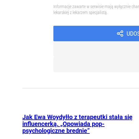
Informacje zawarte w serwisie mają wyłącznie char
lekarskiej z lekarzem specjalistą.
UDO
Jak Ewa Woydyłło z terapeutki stała się
influencerką. „Opowiada pop-
psychologiczne brednie”