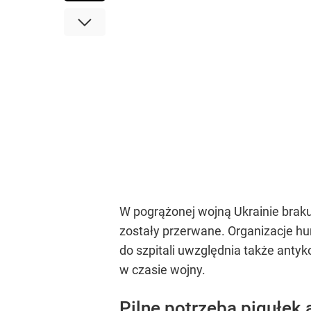
W pogrążonej wojną Ukrainie brak
zostały przerwane. Organizacje h
do szpitali uwzględnia także anty
w czasie wojny.
Pilne potrzeba pigułek 