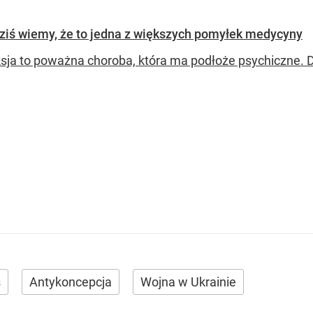
Dziś wiemy, że to jedna z większych pomyłek medycyny
sja to poważna choroba, która ma podłoże psychiczne. D
s
Antykoncepcja
Wojna w Ukrainie