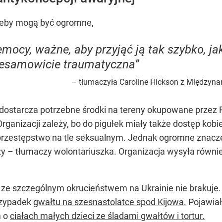
rzeby mogą być ogromne,
zemocy, ważne, aby przyjąć ją tak szybko, j
niesamowicie traumatyczna”
– tłumaczyła Caroline Hickson z Międzyna
ra dostarcza potrzebne środki na tereny okupowane przez 
rganizacji zależy, bo do pigułek miały także dostęp kobie
 przestępstwo na tle seksualnym. Jednak ogromne znaczen
ży – tłumaczy wolontariuszka. Organizacja wysyła równi
ze szczególnym okrucieństwem na Ukrainie nie brakuje
rzypadek
gwałtu na szesnastolatce spod Kijowa.
Pojawiał
m o
ciałach małych dzieci ze śladami gwałtów i tortur.