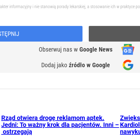
akter informacyjny i nie stanowią porady lekarskiej, a stosowanie ich w praktyce
STĘPNIJ
Obserwuj nas
w
Google News
Dodaj jako
źródło w Google
Rząd otwiera drogę reklamom aptek.
Zwięks
Jedni: To ważny krok dla pacjentów. Inni –
Kardio
ostrzegają
nawyk