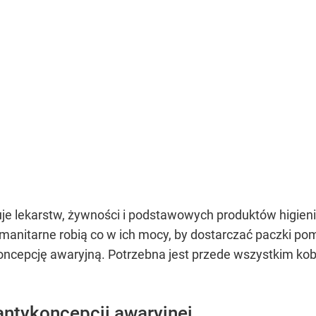
uje lekarstw, żywności i podstawowych produktów higie
umanitarne robią co w ich mocy, by dostarczać paczki
koncepcję awaryjną. Potrzebna jest przede wszystkim ko
antykoncepcji awaryjnej