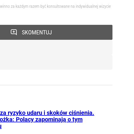
 powinno za każdym razem być konsultowane na indywidualnej wizycie
SKOMENTUJ
za ryzyko udaru i skoków ciśnienia.
lożka: Polacy zapominają o tym
u