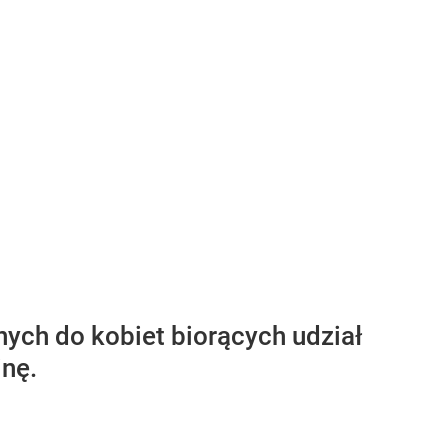
ych do kobiet biorących udział
inę.