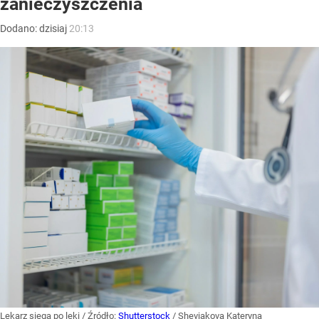
zanieczyszczenia
Dodano:
dzisiaj
20:13
Lekarz sięga po leki
/ Źródło:
Shutterstock
/
Sheviakova Kateryna