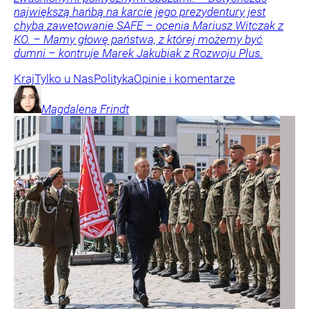
największą hańbą na karcie jego prezydentury jest
chyba zawetowanie SAFE – ocenia Mariusz Witczak z
KO. – Mamy głowę państwa, z której możemy być
dumni – kontruje Marek Jakubiak z Rozwoju Plus.
Kraj
Tylko u Nas
Polityka
Opinie i komentarze
Magdalena
Frindt