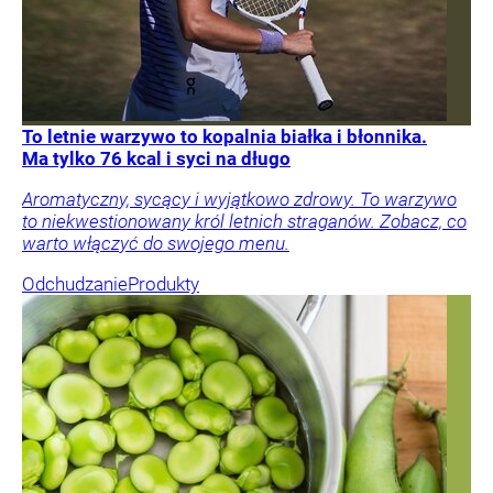
To letnie warzywo to kopalnia białka i błonnika.
Ma tylko 76 kcal i syci na długo
Aromatyczny, sycący i wyjątkowo zdrowy. To warzywo
to niekwestionowany król letnich straganów. Zobacz, co
warto włączyć do swojego menu.
Odchudzanie
Produkty