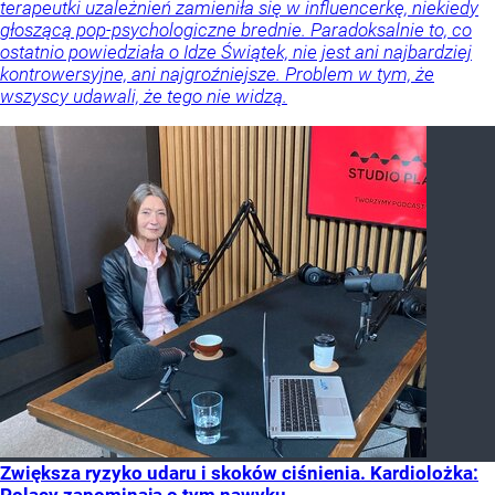
terapeutki uzależnień zamieniła się w influencerkę, niekiedy
głoszącą pop-psychologiczne brednie. Paradoksalnie to, co
ostatnio powiedziała o Idze Świątek, nie jest ani najbardziej
kontrowersyjne, ani najgroźniejsze. Problem w tym, że
wszyscy udawali, że tego nie widzą.
Zwiększa ryzyko udaru i skoków ciśnienia. Kardiolożka:
Polacy zapominają o tym nawyku