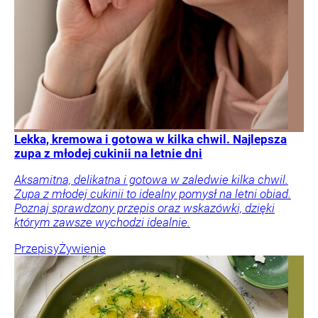
Lekka, kremowa i gotowa w kilka chwil. Najlepsza
zupa z młodej cukinii na letnie dni
Aksamitna, delikatna i gotowa w zaledwie kilka chwil.
Zupa z młodej cukinii to idealny pomysł na letni obiad.
Poznaj sprawdzony przepis oraz wskazówki, dzięki
którym zawsze wychodzi idealnie.
Przepisy
Żywienie