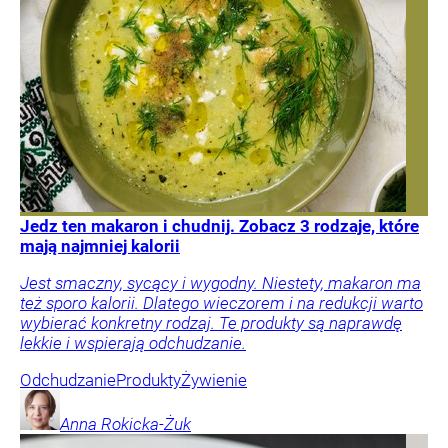
Jedz ten makaron i chudnij. Zobacz 3 rodzaje, które
mają najmniej kalorii
Jest smaczny, sycący i wygodny. Niestety, makaron ma
też sporo kalorii. Dlatego wieczorem i na redukcji warto
wybierać konkretny rodzaj. Te produkty są naprawdę
lekkie i wspierają odchudzanie.
Odchudzanie
Produkty
Żywienie
Anna
Rokicka-Żuk