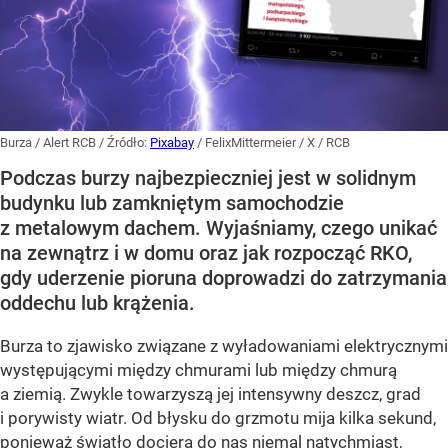
Burza / Alert RCB
/ Źródło:
Pixabay
/
FelixMittermeier / X / RCB
Podczas burzy najbezpieczniej jest w solidnym
budynku lub zamkniętym samochodzie
z metalowym dachem. Wyjaśniamy, czego unikać
na zewnątrz i w domu oraz jak rozpocząć RKO,
gdy uderzenie pioruna doprowadzi do zatrzymania
oddechu lub krążenia.
Burza to zjawisko związane z wyładowaniami elektrycznymi
występującymi między chmurami lub między chmurą
a ziemią. Zwykle towarzyszą jej intensywny deszcz, grad
i porywisty wiatr. Od błysku do grzmotu mija kilka sekund,
ponieważ światło dociera do nas niemal natychmiast,