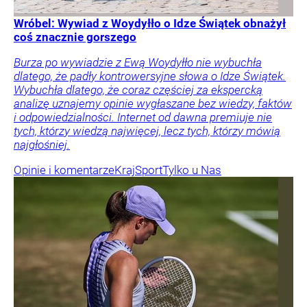
Wróbel: Wywiad z Woydyłło o Idze Świątek obnażył
coś znacznie gorszego
Burza po wywiadzie z Ewą Woydyłło nie wybuchła
dlatego, że padły kontrowersyjne słowa o Idze Świątek.
Wybuchła dlatego, że coraz częściej za ekspercką
analizę uznajemy opinie wygłaszane bez wiedzy, faktów
i odpowiedzialności. Internet od dawna premiuje nie
tych, którzy wiedzą najwięcej, lecz tych, którzy mówią
najgłośniej.
Opinie i komentarze
Kraj
Sport
Tylko u Nas