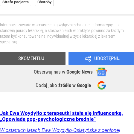
Strefa pacjenta
Choroby
Informacje zawarte w serwisie mają wyłącznie charakter informacyjny i nie
stanowią porady lekarskiej, a stosowanie ich w praktyce powinno za każdym
razem być konsultowane na indywidualnej wizycie lekarskiej z lekarzem
specjalistą.
SKOMENTUJ
UDOSTĘPNIJ
Obserwuj nas
w
Google News
Dodaj jako
źródło w Google
Jak Ewa Woydyłło z terapeutki stała się influencerką.
„Opowiada pop-psychologiczne brednie”
W ostatnich latach Ewa Woydyłło-Osiatyńska z cenionej