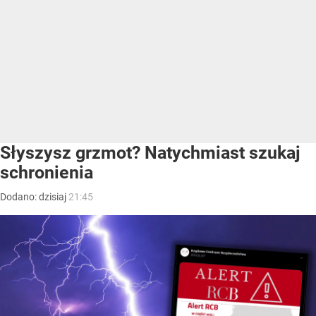
Słyszysz grzmot? Natychmiast szukaj
schronienia
Dodano:
dzisiaj
21:45