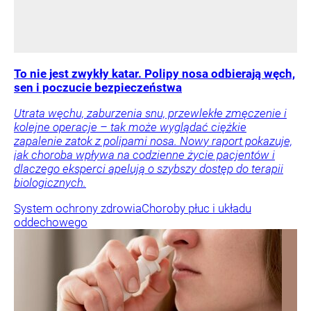
To nie jest zwykły katar. Polipy nosa odbierają węch,
sen i poczucie bezpieczeństwa
Utrata węchu, zaburzenia snu, przewlekłe zmęczenie i
kolejne operacje – tak może wyglądać ciężkie
zapalenie zatok z polipami nosa. Nowy raport pokazuje,
jak choroba wpływa na codzienne życie pacjentów i
dlaczego eksperci apelują o szybszy dostęp do terapii
biologicznych.
System ochrony zdrowia
Choroby płuc i układu
oddechowego