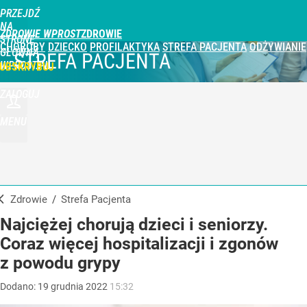
PRZEJDŹ
NA
ZDROWIE WPROST
STRONĘ
CHOROBY
DZIECKO
PROFILAKTYKA
STREFA PACJENTA
ODŻYWIANIE
GŁÓWNĄ
STREFA PACJENTA
WPROST.PL
UBSKRYBUJ
ZALOGUJ
MENU
Zdrowie
/
Strefa Pacjenta
Najciężej chorują dzieci i seniorzy.
Coraz więcej hospitalizacji i zgonów
z powodu grypy
Dodano:
19
grudnia
2022
15:32