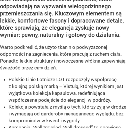
odpowiadają na wyzwania wielogodzinnego
przemieszczania się. Kluczowym elementem są
lekkie, komfortowe fasony i dopracowane detale,
które sprawiają, że elegancja zyskuje nowy
wymiar: pewny, naturalny i gotowy do działania.
Warto podkreślić, że użyto tkanin o podwyższonej
odporności na zagniecenia, które pracują z ruchem ciała.
Ponadto lekkie struktury i nowoczesne włókna zapewniają
świeżość przez cały dzień.
Polskie Linie Lotnicze LOT rozpoczęły współpracę
z kolejną polską marką – Vistulą, której wynikiem jest
wyjątkowa kolekcja kapsułowa, redefiniująca
współczesne podejście do elegancji w podróży.
Kolekcja powstała z myślą o tych, którzy żyją w drodze
i wymagają od garderoby nienagannego wyglądu, bez
kompromisów w kwestii wygody.
Kampania „Well traveled. Well dressed” to opowieść