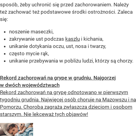
sposób, żeby uchronić się przed zachorowaniem. Należy
też zachować też podstawowe środki ostrożności. Zaleca
się:
noszenie maseczki,
zakrywanie ust podczas
kaszlu
i kichania,
unikanie dotykania oczu, ust, nosa i twarzy,
często mycie rąk,
unikanie przebywania w pobliżu ludzi, którzy są chorzy.
Rekord zachorowań na grypę w grudniu. Najgorzej
w dwóch województwach
Rekord zachorowań na grypę odnotowano w pierwszym
tygodniu grudnia. Najwięcej osób choruje na Mazowszu i na
Pomorzu. Choroba zagraża zwłaszcza dzieciom i osobom
starszym. Nie lekceważ tych objawów!