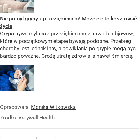
Nie pomyl grypy z przeziębieniem! Może cię to kosztować
życie
Grypa bywa mylona z przeziębieniem z powodu objawów,
które w początkowym etapie bywają podobne. Przebieg
choroby jest jednak inny, a powikłania po grypie mogą być
bardzo poważne. Grożą utratą zdrowia, a nawet śmiercią.
Opracowała:
Monika Witkowska
Źródło:
Verywell Health