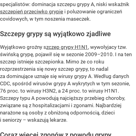
specjalistów: dominacja szczepu grypy A, niski wskaźnik
szczepień przeciwko grypie
i poluzowanie ograniczeń
covidowych, w tym noszenia maseczek.
Szczepy grypy są wyjątkowo zjadliwe
Wyjątkowo groźny s
zczep grypy H1N1
, wywołyjacy tzw.
świńską grypę, pojawił się w sezonie 2009–2010. I na ten
szczep istnieje szczepionka. Mimo że co roku
rozprzestrzenia się nowy szczep grypy, to nadal
za dominujące uznaje się wirusy grypy A. Według danych
CDC, spośród wirusów grypy A wykrytych w tym sezonie,
76 proc. to wirusy H3N2, a 24 proc. to wirusy H1N1.
Szczepy typu A powodują najcięższy przebieg choroby,
związane są z hospitalizacjami i zgonami. Najbardziej
narażone są osoby z obniżoną odpornością, dzieci
i seniorzy – wskazują lekarze.
Coraz więcej zgonów z powodu grypy