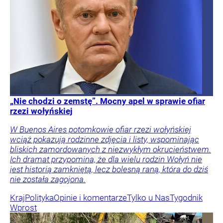
„Nie chodzi o zemstę”. Mocny apel w sprawie ofiar
rzezi wołyńskiej
W Buenos Aires potomkowie ofiar rzezi wołyńskiej
wciąż pokazują rodzinne zdjęcia i listy, wspominając
bliskich zamordowanych z niezwykłym okrucieństwem.
Ich dramat przypomina, że dla wielu rodzin Wołyń nie
jest historią zamkniętą, lecz bolesną raną, która do dziś
nie została zagojona.
Kraj
Polityka
Opinie i komentarze
Tylko u Nas
Tygodnik
Wprost