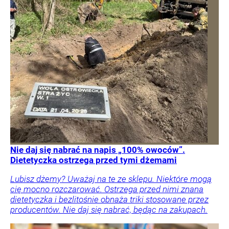
Nie daj się nabrać na napis „100% owoców”.
Dietetyczka ostrzega przed tymi dżemami
Lubisz dżemy? Uważaj na te ze sklepu. Niektóre mogą
cię mocno rozczarować. Ostrzega przed nimi znana
dietetyczka i bezlitośnie obnaża triki stosowane przez
producentów. Nie daj się nabrać, będąc na zakupach.