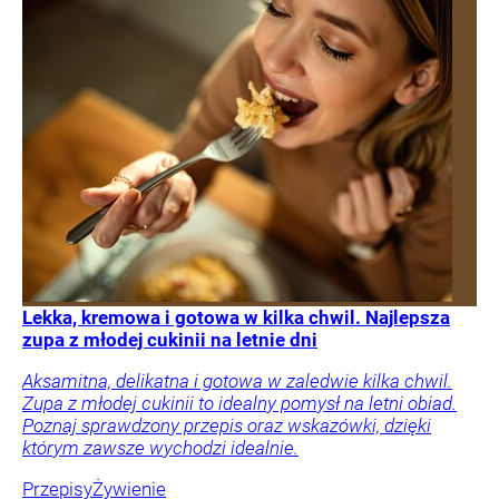
Lekka, kremowa i gotowa w kilka chwil. Najlepsza
zupa z młodej cukinii na letnie dni
Aksamitna, delikatna i gotowa w zaledwie kilka chwil.
Zupa z młodej cukinii to idealny pomysł na letni obiad.
Poznaj sprawdzony przepis oraz wskazówki, dzięki
którym zawsze wychodzi idealnie.
Przepisy
Żywienie