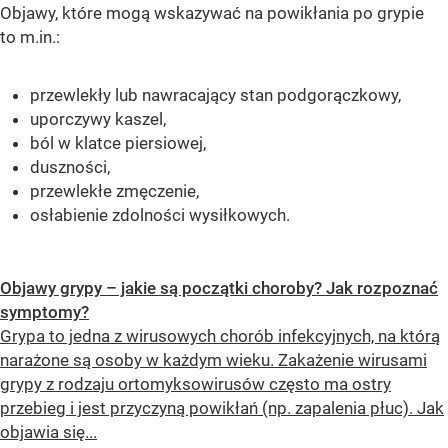
Objawy, które mogą wskazywać na powikłania po grypie
to m.in.:
przewlekły lub nawracający stan podgorączkowy,
uporczywy kaszel,
ból w klatce piersiowej,
duszności,
przewlekłe zmęczenie,
osłabienie zdolności wysiłkowych.
Objawy grypy – jakie są początki choroby? Jak rozpoznać
symptomy?
Grypa to jedna z wirusowych chorób infekcyjnych, na którą
narażone są osoby w każdym wieku. Zakażenie wirusami
grypy z rodzaju ortomyksowirusów często ma ostry
przebieg i jest przyczyną powikłań (np. zapalenia płuc). Jak
objawia się...