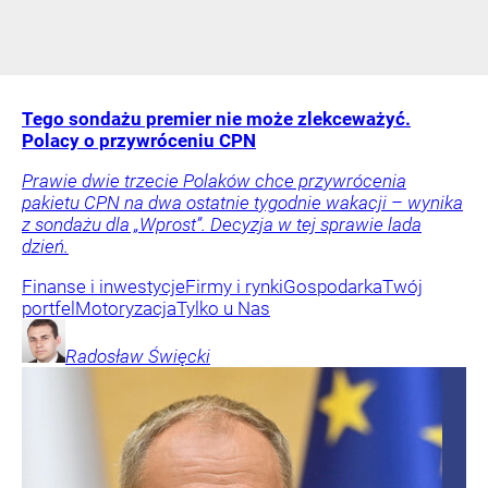
Tego sondażu premier nie może zlekceważyć.
Polacy o przywróceniu CPN
Prawie dwie trzecie Polaków chce przywrócenia
pakietu CPN na dwa ostatnie tygodnie wakacji – wynika
z sondażu dla „Wprost”. Decyzja w tej sprawie lada
dzień.
Finanse i inwestycje
Firmy i rynki
Gospodarka
Twój
portfel
Motoryzacja
Tylko u Nas
Radosław
Święcki