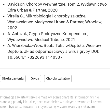
Davidson, Choroby wewnętrzne. Tom 2, Wydawnictwo
Edra Urban & Partner, 2020
Virella G., Mikrobiologia i choroby zakaźne,
Wydawnictwo Medyczne Urban & Partner, Wrocław,
2002
A. Antczak, Grypa Praktyczne Kompendium,
Wydawnictwo Medical Tribune, 2021
A. Wierzbicka-Woś, Beata Tokarz-Deptuła, Wiesław
Deptuła, Układ odpornościowy a wirus grypy, DOI:
10.5604/17322693.1140337
Strefa pacjenta
Grypa
Choroby zakaźne
Informacje zawarte w serwisie mają wyłącznie charakter informacyjny i nie
stanowią porady lekarskiej, a stosowanie ich w praktyce powinno za każdym
razem być konsultowane na indywidualnej wizycie lekarskiej z lekarzem