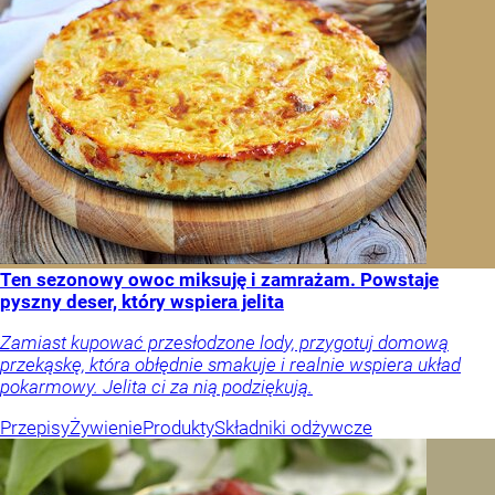
Ten sezonowy owoc miksuję i zamrażam. Powstaje
pyszny deser, który wspiera jelita
Zamiast kupować przesłodzone lody, przygotuj domową
przekąskę, która obłędnie smakuje i realnie wspiera układ
pokarmowy. Jelita ci za nią podziękują.
Przepisy
Żywienie
Produkty
Składniki odżywcze