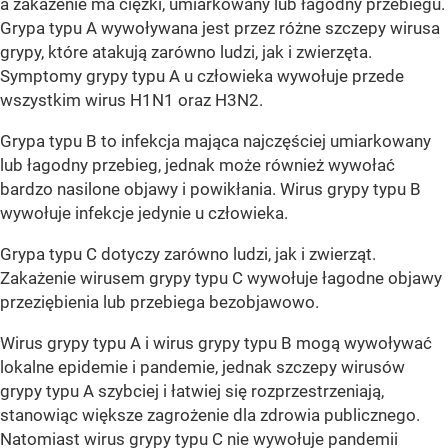
a zakażenie ma ciężki, umiarkowany lub łagodny przebiegu.
Grypa typu A wywoływana jest przez różne szczepy wirusa
grypy, które atakują zarówno ludzi, jak i zwierzęta.
Symptomy grypy typu A u człowieka wywołuje przede
wszystkim wirus H1N1 oraz H3N2.
Grypa typu B to infekcja mająca najczęściej umiarkowany
lub łagodny przebieg, jednak może również wywołać
bardzo nasilone objawy i powikłania. Wirus grypy typu B
wywołuje infekcje jedynie u człowieka.
Grypa typu C dotyczy zarówno ludzi, jak i zwierząt.
Zakażenie wirusem grypy typu C wywołuje łagodne objawy
przeziębienia lub przebiega bezobjawowo.
Wirus grypy typu A i wirus grypy typu B mogą wywoływać
lokalne epidemie i pandemie, jednak szczepy wirusów
grypy typu A szybciej i łatwiej się rozprzestrzeniają,
stanowiąc większe zagrożenie dla zdrowia publicznego.
Natomiast wirus grypy typu C nie wywołuje pandemii