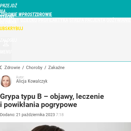
PRZEJDŹ
NA
ZDROWIE WPROST
STRONĘ
CHOROBY
DZIECKO
PROFILAKTYKA
STREFA PACJENTA
ODŻYWIANIE
GŁÓWNĄ
WPROST.PL
UBSKRYBUJ
ZALOGUJ
MENU
Zdrowie
/
Choroby
/
zakaźne
Autor:
Alicja Kowalczyk
Grypa typu B – objawy, leczenie
i powikłania pogrypowe
Dodano:
21
października
2023
7:18