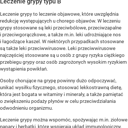
Leczenie grypy typu B
Leczenie grypy to leczenie objawowe, które uwzględnia
redukcję występujących u chorego objawów. W leczeniu
grypy stosowane są leki przeciwbólowe, przeciwzapalne
i przeciwgorączkowe, a także m.in. leki udrożniające nos
i łagodzące kaszel. W niektórych przypadkach stosowane
są także leki przeciwwirusowe. Leki przeciwwirusowe
najczęściej stosowane są u osób z grupy ryzyka ciężkiego
przebiegu grypy oraz osób zagrożonych wysokim ryzykiem
wystąpienia powikłań.
Osoby chorujące na grypę powinny dużo odpoczywać,
unikać wysiłku fizycznego, stosować lekkostrawną dietę,
która jest bogata w witaminy i minerały, a także pamiętać
o zwiększeniu podaży płynów w celu przeciwdziałania
odwodnieniu organizmu.
Leczenie grypy można wspomóc, spożywając m.in. ziołowe
napary i herbatki, które wspierają układ immunologiczny,