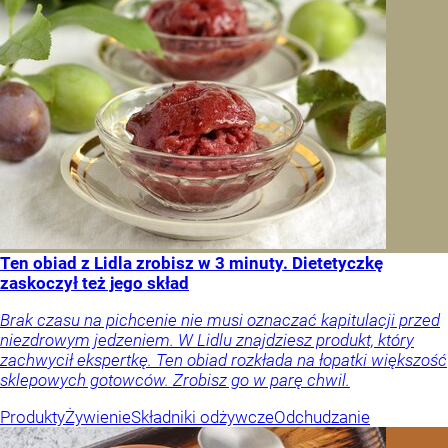
Ten obiad z Lidla zrobisz w 3 minuty. Dietetyczkę
zaskoczył też jego skład
Brak czasu na pichcenie nie musi oznaczać kapitulacji przed
niezdrowym jedzeniem. W Lidlu znajdziesz produkt, który
zachwycił ekspertkę. Ten obiad rozkłada na łopatki większość
sklepowych gotowców. Zrobisz go w parę chwil.
Produkty
Żywienie
Składniki odżywcze
Odchudzanie