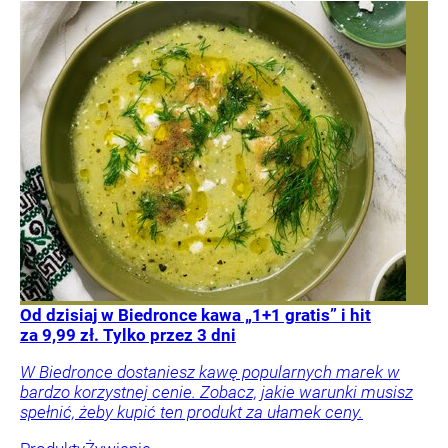
Od dzisiaj w Biedronce kawa „1+1 gratis” i hit
za 9,99 zł. Tylko przez 3 dni
W Biedronce dostaniesz kawę popularnych marek w
bardzo korzystnej cenie. Zobacz, jakie warunki musisz
spełnić, żeby kupić ten produkt za ułamek ceny.