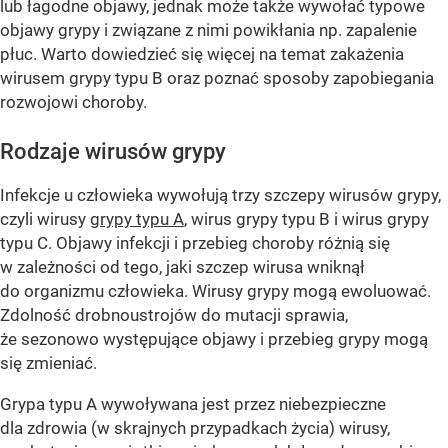
lub łagodne objawy, jednak może także wywołać typowe
objawy grypy i związane z nimi powikłania np. zapalenie
płuc. Warto dowiedzieć się więcej na temat zakażenia
wirusem grypy typu B oraz poznać sposoby zapobiegania
rozwojowi choroby.
Rodzaje wirusów grypy
Infekcje u człowieka wywołują trzy szczepy wirusów grypy,
czyli wirusy
grypy typu A
, wirus grypy typu B i wirus grypy
typu C. Objawy infekcji i przebieg choroby różnią się
w zależności od tego, jaki szczep wirusa wniknął
do organizmu człowieka. Wirusy grypy mogą ewoluować.
Zdolność drobnoustrojów do mutacji sprawia,
że sezonowo występujące objawy i przebieg grypy mogą
się zmieniać.
Grypa typu A wywoływana jest przez niebezpieczne
dla zdrowia (w skrajnych przypadkach życia) wirusy,