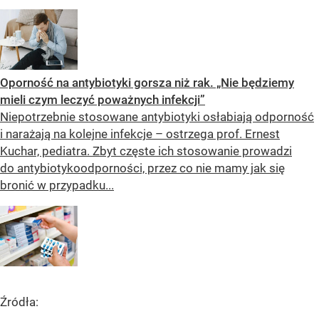
Oporność na antybiotyki gorsza niż rak. „Nie będziemy
mieli czym leczyć poważnych infekcji”
Niepotrzebnie stosowane antybiotyki osłabiają odporność
i narażają na kolejne infekcje – ostrzega prof. Ernest
Kuchar, pediatra. Zbyt częste ich stosowanie prowadzi
do antybiotykoodporności, przez co nie mamy jak się
bronić w przypadku...
Źródła: