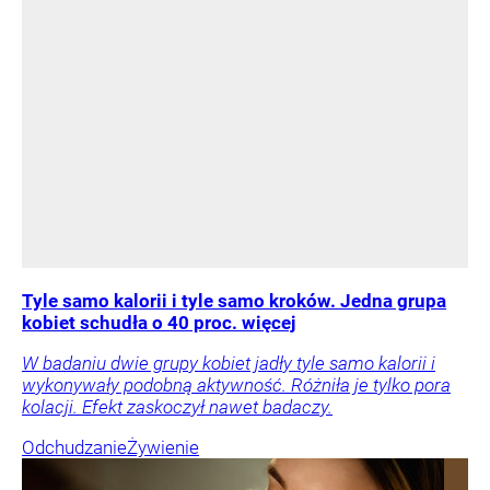
Tyle samo kalorii i tyle samo kroków. Jedna grupa
kobiet schudła o 40 proc. więcej
W badaniu dwie grupy kobiet jadły tyle samo kalorii i
wykonywały podobną aktywność. Różniła je tylko pora
kolacji. Efekt zaskoczył nawet badaczy.
Odchudzanie
Żywienie