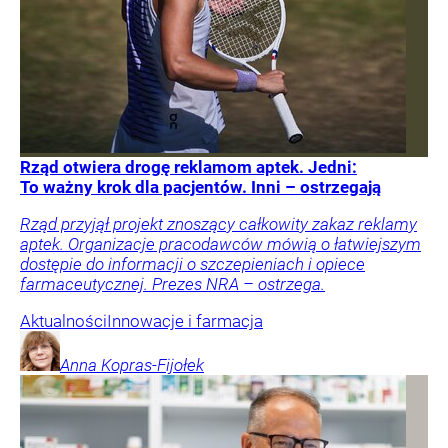
Rząd otwiera drogę reklamom aptek. Jedni:
To ważny krok dla pacjentów. Inni – ostrzegają
Rząd przyjął projekt znoszący całkowity zakaz reklamy
aptek. Organizacje pracodawców mówią o łatwiejszym
dostępie do informacji o szczepieniach i opiece
farmaceutycznej. Prezes NRA – ostrzega.
Aktualności
Innowacje i farmacja
Anna
Kopras-Fijołek