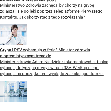
Ministerstwo Zdrowia zachęca, by chorzy na grypę
zgłaszali się po leki poprzez Teleplatformę Pierwszego
Kontaktu. Jak skorzystać z tego rozwiązania?
Grypa i RSV wyhamują w ferie? Minister zdrowia
o optymistycznym trendzie
Minister zdrowia Adam Niedzielski skomentował aktualną
sytuację dotyczącą grypy i wirusa RSV. Według niego
sytuacja na początku ferii wygląda zaskakująco dobrze.