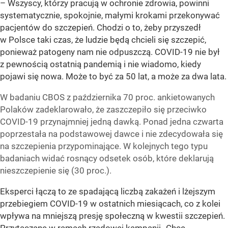
– Wszyscy, którzy pracują w ochronie zdrowia, powinni
systematycznie, spokojnie, małymi krokami przekonywać
pacjentów do szczepień. Chodzi o to, żeby przyszedł
w Polsce taki czas, że ludzie będą chcieli się szczepić,
ponieważ patogeny nam nie odpuszczą. COVID-19 nie był
z pewnością ostatnią pandemią i nie wiadomo, kiedy
pojawi się nowa. Może to być za 50 lat, a może za dwa lata.
W badaniu CBOS z października 70 proc. ankietowanych
Polaków zadeklarowało, że zaszczepiło się przeciwko
COVID-19 przynajmniej jedną dawką. Ponad jedna czwarta
poprzestała na podstawowej dawce i nie zdecydowała się
na szczepienia przypominające. W kolejnych tego typu
badaniach widać rosnący odsetek osób, które deklarują
nieszczepienie się (30 proc.).
Eksperci łączą to ze spadającą liczbą zakażeń i lżejszym
przebiegiem COVID-19 w ostatnich miesiącach, co z kolei
wpływa na mniejszą presję społeczną w kwestii szczepień.