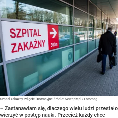
Szpital zakaźny, zdjęcie ilustracyjne
Źródło:
Newspix.pl
/
Fotomag
– Zastanawiam się, dlaczego wielu ludzi przestało
wierzyć w postęp nauki. Przecież każdy chce