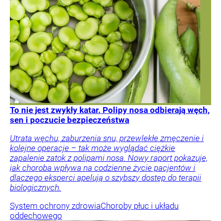
To nie jest zwykły katar. Polipy nosa odbierają węch,
sen i poczucie bezpieczeństwa
Utrata węchu, zaburzenia snu, przewlekłe zmęczenie i
kolejne operacje – tak może wyglądać ciężkie
zapalenie zatok z polipami nosa. Nowy raport pokazuje,
jak choroba wpływa na codzienne życie pacjentów i
dlaczego eksperci apelują o szybszy dostęp do terapii
biologicznych.
System ochrony zdrowia
Choroby płuc i układu
oddechowego