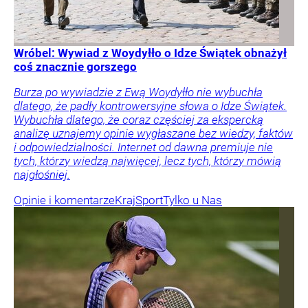
Wróbel: Wywiad z Woydyłło o Idze Świątek obnażył
coś znacznie gorszego
Burza po wywiadzie z Ewą Woydyłło nie wybuchła
dlatego, że padły kontrowersyjne słowa o Idze Świątek.
Wybuchła dlatego, że coraz częściej za ekspercką
analizę uznajemy opinie wygłaszane bez wiedzy, faktów
i odpowiedzialności. Internet od dawna premiuje nie
tych, którzy wiedzą najwięcej, lecz tych, którzy mówią
najgłośniej.
Opinie i komentarze
Kraj
Sport
Tylko u Nas