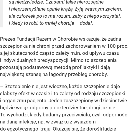
są niedźwiedzie. Czasami takie nierozsądne
i nieprzemyślane opinie krążą, żyją własnym życiem,
ale człowiek po to ma rozum, żeby z niego korzystał.
I kiedy to robi, to mniej choruje – dodał.
Prezes Fundacji Razem w Chorobie wskazuje, że żadna
szczepionka nie chroni przed zachorowaniem w 100 proc.,
a jej skuteczność często zależy m.in. od upływu czasu
i indywidualnych predyspozycji. Mimo to szczepienia
pozostają podstawową metodą profilaktyki i dają
największą szansę na łagodny przebieg choroby.
– Szczepienie nie jest wieczne, każde szczepienie daje
słabszy efekt w czasie i to zależy od rodzaju szczepionki
i organizmu pacjenta. Jeden zaszczepiony w dzieciństwie
będzie wciąż odporny po czterdziestce, drugi już nie.
To wychodzi, kiedy badamy przeciwciała, czyli odporność
na daną infekcję, np. w związku z wyjazdem
do egzotycznego kraju. Okazuje się, że dorośli ludzie