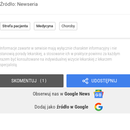
Źródło:
Newseria
Strefa pacjenta
Medycyna
Choroby
Informacje zawarte w serwisie mają wyłącznie charakter informacyjny i nie
stanowią porady lekarskiej, a stosowanie ich w praktyce powinno za każdym
razem być konsultowane na indywidualnej wizycie lekarskiej z lekarzem
specjalistą.
SKOMENTUJ
UDOSTĘPNIJ
1
Obserwuj nas
w
Google News
Dodaj jako
źródło w Google