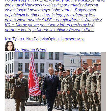
żeby Karol Nawrocki wyciszył spory między dwoma
zwaśnionymi politycznymi obozami. – Dotychczas
największą hańbą na karcie jego prezydentury jest
chyba zawetowanie SAFE – ocenia Mariusz Witczak z
KO. – Mamy głowę państwa, z której możemy być
dumni – kontruje Marek Jakubiak z Rozwoju Plus.
Kraj
Tylko u Nas
Polityka
Opinie i komentarze
Magdalena
Frindt