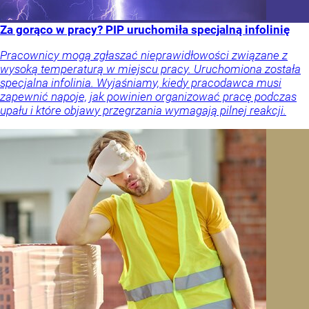
Za gorąco w pracy? PIP uruchomiła specjalną infolinię
Pracownicy mogą zgłaszać nieprawidłowości związane z
wysoką temperaturą w miejscu pracy. Uruchomiona została
specjalna infolinia. Wyjaśniamy, kiedy pracodawca musi
zapewnić napoje, jak powinien organizować pracę podczas
upału i które objawy przegrzania wymagają pilnej reakcji.