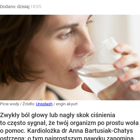
Dodano:
dzisiaj
18:05
Picie wody
/ Źródło:
Unsplash
/
engin akyurt
Zwykły ból głowy lub nagły skok ciśnienia
to często sygnał, że twój organizm po prostu woła
o pomoc. Kardiolożka dr Anna Bartusiak-Chatys
ostrzega: o tym najprostszym nawyku zapomina