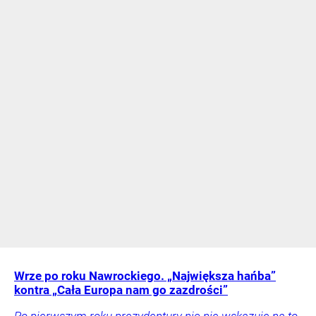
Wrze po roku Nawrockiego. „Największa hańba”
kontra „Cała Europa nam go zazdrości”
Po pierwszym roku prezydentury nic nie wskazuje na to,