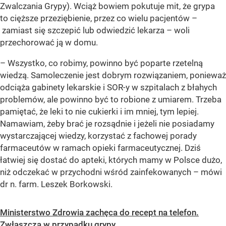
Zwalczania Grypy). Wciąż bowiem pokutuje mit, że grypa
to cięższe przeziębienie, przez co wielu pacjentów –
zamiast się szczepić lub odwiedzić lekarza – woli
przechorować ją w domu.
– Wszystko, co robimy, powinno być poparte rzetelną
wiedzą. Samoleczenie jest dobrym rozwiązaniem, ponieważ
odciąża gabinety lekarskie i SOR-y w szpitalach z błahych
problemów, ale powinno być to robione z umiarem. Trzeba
pamiętać, że leki to nie cukierki i im mniej, tym lepiej.
Namawiam, żeby brać je rozsądnie i jeżeli nie posiadamy
wystarczającej wiedzy, korzystać z fachowej porady
farmaceutów w ramach opieki farmaceutycznej. Dziś
łatwiej się dostać do apteki, których mamy w Polsce dużo,
niż odczekać w przychodni wśród zainfekowanych – mówi
dr n. farm. Leszek Borkowski.
Ministerstwo Zdrowia zachęca do recept na telefon.
Zwłaszcza w przypadku grypy