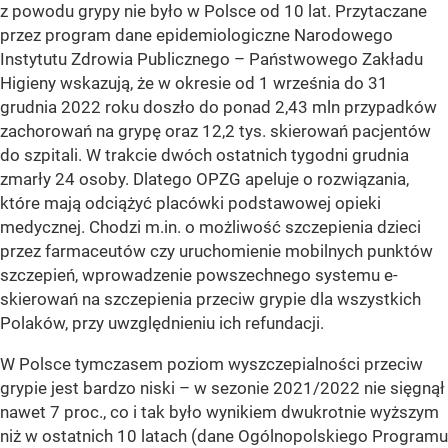
z powodu grypy nie było w Polsce od 10 lat. Przytaczane
przez program dane epidemiologiczne Narodowego
Instytutu Zdrowia Publicznego – Państwowego Zakładu
Higieny wskazują, że w okresie od 1 września do 31
grudnia 2022 roku doszło do ponad 2,43 mln przypadków
zachorowań na grypę oraz 12,2 tys. skierowań pacjentów
do szpitali. W trakcie dwóch ostatnich tygodni grudnia
zmarły 24 osoby. Dlatego OPZG apeluje o rozwiązania,
które mają odciążyć placówki podstawowej opieki
medycznej. Chodzi m.in. o możliwość szczepienia dzieci
przez farmaceutów czy uruchomienie mobilnych punktów
szczepień, wprowadzenie powszechnego systemu e-
skierowań na szczepienia przeciw grypie dla wszystkich
Polaków, przy uwzględnieniu ich refundacji.
W Polsce tymczasem poziom wyszczepialności przeciw
grypie jest bardzo niski – w sezonie 2021/2022 nie sięgnął
nawet 7 proc., co i tak było wynikiem dwukrotnie wyższym
niż w ostatnich 10 latach (dane Ogólnopolskiego Programu