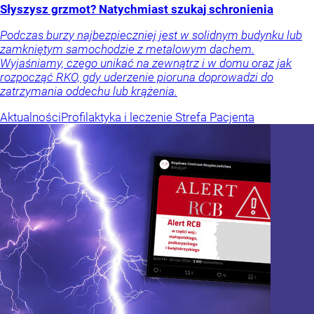
Słyszysz grzmot? Natychmiast szukaj schronienia
Podczas burzy najbezpieczniej jest w solidnym budynku lub
zamkniętym samochodzie z metalowym dachem.
Wyjaśniamy, czego unikać na zewnątrz i w domu oraz jak
rozpocząć RKO, gdy uderzenie pioruna doprowadzi do
zatrzymania oddechu lub krążenia.
Aktualności
Profilaktyka i leczenie
Strefa Pacjenta