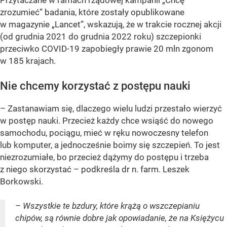
Przytaczane w ramach rządowej kampanii „Chcę
zrozumieć” badania, które zostały opublikowane
w magazynie „Lancet”, wskazują, że w trakcie rocznej akcji
(od grudnia 2021 do grudnia 2022 roku) szczepionki
przeciwko COVID-19 zapobiegły prawie 20 mln zgonom
w 185 krajach.
Nie chcemy korzystać z postępu nauki
– Zastanawiam się, dlaczego wielu ludzi przestało wierzyć
w postęp nauki. Przecież każdy chce wsiąść do nowego
samochodu, pociągu, mieć w ręku nowoczesny telefon
lub komputer, a jednocześnie boimy się szczepień. To jest
niezrozumiałe, bo przecież dążymy do postępu i trzeba
z niego skorzystać – podkreśla dr n. farm. Leszek
Borkowski.
– Wszystkie te bzdury, które krążą o wszczepianiu
chipów, są równie dobre jak opowiadanie, że na Księżycu