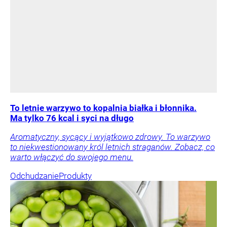
To letnie warzywo to kopalnia białka i błonnika.
Ma tylko 76 kcal i syci na długo
Aromatyczny, sycący i wyjątkowo zdrowy. To warzywo
to niekwestionowany król letnich straganów. Zobacz, co
warto włączyć do swojego menu.
Odchudzanie
Produkty