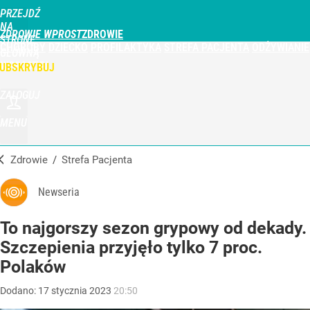
PRZEJDŹ
NA
ZDROWIE WPROST
STRONĘ
CHOROBY
DZIECKO
PROFILAKTYKA
STREFA PACJENTA
ODŻYWIANIE
GŁÓWNĄ
WPROST.PL
UBSKRYBUJ
ZALOGUJ
MENU
Zdrowie
/
Strefa Pacjenta
Newseria
To najgorszy sezon grypowy od dekady.
Szczepienia przyjęło tylko 7 proc.
Polaków
Dodano:
17
stycznia
2023
20:50