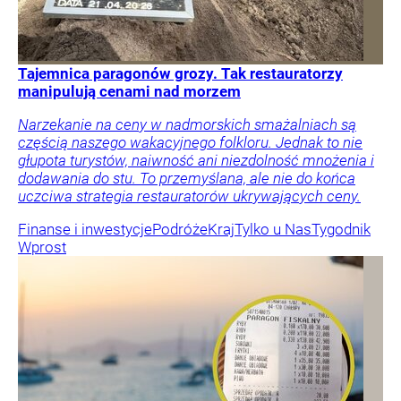
Tajemnica paragonów grozy. Tak restauratorzy
manipulują cenami nad morzem
Narzekanie na ceny w nadmorskich smażalniach są
częścią naszego wakacyjnego folkloru. Jednak to nie
głupota turystów, naiwność ani niezdolność mnożenia i
dodawania do stu. To przemyślana, ale nie do końca
uczciwa strategia restauratorów ukrywających ceny.
Finanse i inwestycje
Podróże
Kraj
Tylko u Nas
Tygodnik
Wprost