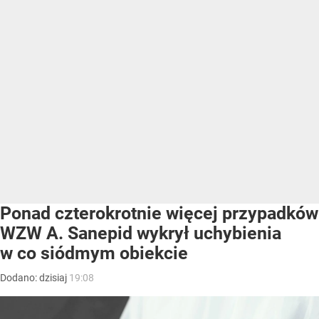
Ponad czterokrotnie więcej przypadków
WZW A. Sanepid wykrył uchybienia
w co siódmym obiekcie
Dodano:
dzisiaj
19:08