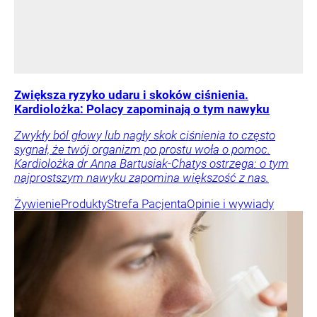
Zwiększa ryzyko udaru i skoków ciśnienia.
Kardiolożka: Polacy zapominają o tym nawyku
Zwykły ból głowy lub nagły skok ciśnienia to często
sygnał, że twój organizm po prostu woła o pomoc.
Kardiolożka dr Anna Bartusiak-Chatys ostrzega: o tym
najprostszym nawyku zapomina większość z nas.
Żywienie
Produkty
Strefa Pacjenta
Opinie i wywiady