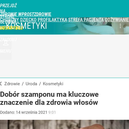
PRZEJDŹ
NA
ZDROWIE WPROST
STRONĘ
CHOROBY
DZIECKO
PROFILAKTYKA
STREFA PACJENTA
ODŻYWIANIE
GŁÓWNĄ
KOSMETYKI
WPROST.PL
UBSKRYBUJ
ZALOGUJ
MENU
Zdrowie
/
Uroda
/
Kosmetyki
Dobór szamponu ma kluczowe
znaczenie dla zdrowia włosów
Dodano:
14
września
2021
9:01