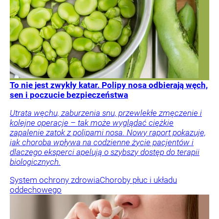
To nie jest zwykły katar. Polipy nosa odbierają węch,
sen i poczucie bezpieczeństwa
Utrata węchu, zaburzenia snu, przewlekłe zmęczenie i
kolejne operacje – tak może wyglądać ciężkie
zapalenie zatok z polipami nosa. Nowy raport pokazuje,
jak choroba wpływa na codzienne życie pacjentów i
dlaczego eksperci apelują o szybszy dostęp do terapii
biologicznych.
System ochrony zdrowia
Choroby płuc i układu
oddechowego