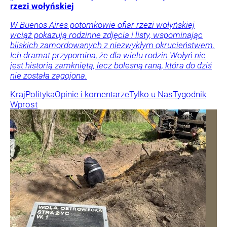
rzezi wołyńskiej
W Buenos Aires potomkowie ofiar rzezi wołyńskiej
wciąż pokazują rodzinne zdjęcia i listy, wspominając
bliskich zamordowanych z niezwykłym okrucieństwem.
Ich dramat przypomina, że dla wielu rodzin Wołyń nie
jest historią zamkniętą, lecz bolesną raną, która do dziś
nie została zagojona.
Kraj
Polityka
Opinie i komentarze
Tylko u Nas
Tygodnik
Wprost