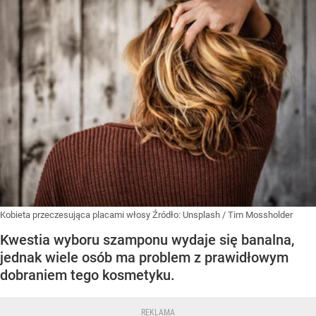
Kobieta przeczesująca placami włosy
Źródło:
Unsplash
/
Tim Mossholder
Kwestia wyboru szamponu wydaje się banalna,
jednak wiele osób ma problem z prawidłowym
dobraniem tego kosmetyku.