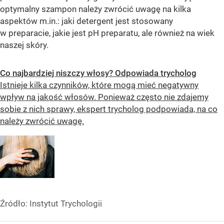
optymalny szampon należy zwrócić uwagę na kilka
aspektów m.in.: jaki detergent jest stosowany
w preparacie, jakie jest pH preparatu, ale również na wiek
naszej skóry.
Co najbardziej niszczy włosy? Odpowiada trycholog
Istnieje kilka czynników, które mogą mieć negatywny
wpływ na jakość włosów. Ponieważ często nie zdajemy
sobie z nich sprawy, ekspert trycholog podpowiada, na co
należy zwrócić uwagę.
Źródło:
Instytut Trychologii