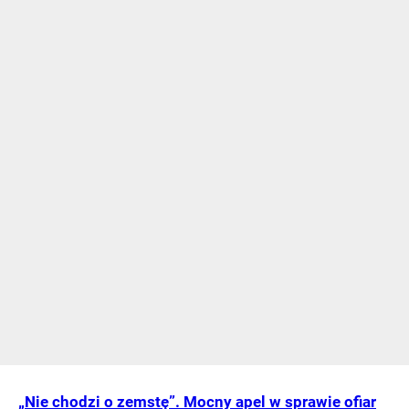
„Nie chodzi o zemstę”. Mocny apel w sprawie ofiar