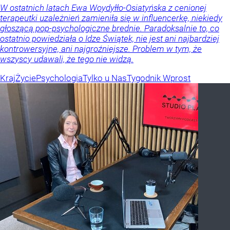
W ostatnich latach Ewa Woydyłło-Osiatyńska z cenionej
terapeutki uzależnień zamieniła się w influencerkę, niekiedy
głoszącą pop-psychologiczne brednie. Paradoksalnie to, co
ostatnio powiedziała o Idze Świątek, nie jest ani najbardziej
kontrowersyjne, ani najgroźniejsze. Problem w tym, że
wszyscy udawali, że tego nie widzą.
Kraj
Życie
Psychologia
Tylko u Nas
Tygodnik Wprost