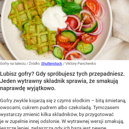
Gofry na talerzu
/ Źródło:
Shutterstock
/
Viktory Panchenko
Lubisz gofry? Gdy spróbujesz tych przepadniesz.
Jeden wytrawny składnik sprawia, że smakują
naprawdę wyjątkowo.
Gofry zwykle kojarzą się z czymś słodkim – bitą śmietaną,
owocami, cukrem pudrem albo czekoladą. Tymczasem
wystarczy zmienić kilka składników, by przygotować
je w zupełnie innej odsłonie. W wytrawnej wersji smakują,
jeszcze lepiej, zwłaszcza gdy ich bazą jest pewne