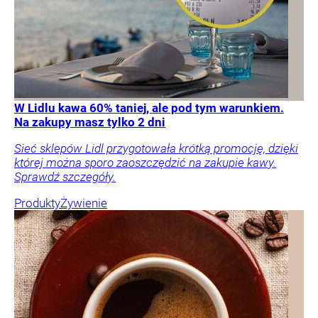
W Lidlu kawa 60% taniej, ale pod tym warunkiem.
Na zakupy masz tylko 2 dni
Sieć sklepów Lidl przygotowała krótką promocję, dzięki
której można sporo zaoszczędzić na zakupie kawy.
Sprawdź szczegóły.
Produkty
Żywienie