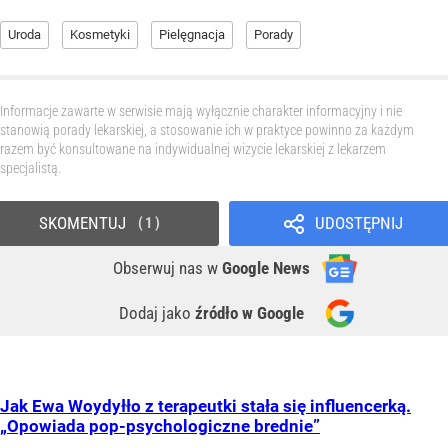
Uroda
Kosmetyki
Pielęgnacja
Porady
Informacje zawarte w serwisie mają wyłącznie charakter informacyjny i nie
stanowią porady lekarskiej, a stosowanie ich w praktyce powinno za każdym
razem być konsultowane na indywidualnej wizycie lekarskiej z lekarzem
specjalistą.
SKOMENTUJ
UDOSTĘPNIJ
1
Obserwuj nas
w
Google News
Dodaj jako
źródło w Google
Jak Ewa Woydyłło z terapeutki stała się influencerką.
„Opowiada pop-psychologiczne brednie”