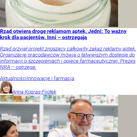
Rząd otwiera drogę reklamom aptek. Jedni: To ważny
krok dla pacjentów. Inni – ostrzegają
Rząd przyjął projekt znoszący całkowity zakaz reklamy aptek.
Organizacje pracodawców mówią o łatwiejszym dostępie do
informacji o szczepieniach i opiece farmaceutycznej. Prezes
NRA – ostrzega.
Aktualności
Innowacje i farmacja
Anna
Kopras-Fijołek