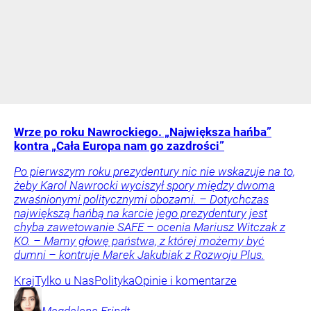
Wrze po roku Nawrockiego. „Największa hańba”
kontra „Cała Europa nam go zazdrości”
Po pierwszym roku prezydentury nic nie wskazuje na to,
żeby Karol Nawrocki wyciszył spory między dwoma
zwaśnionymi politycznymi obozami. – Dotychczas
największą hańbą na karcie jego prezydentury jest
chyba zawetowanie SAFE – ocenia Mariusz Witczak z
KO. – Mamy głowę państwa, z której możemy być
dumni – kontruje Marek Jakubiak z Rozwoju Plus.
Kraj
Tylko u Nas
Polityka
Opinie i komentarze
Magdalena
Frindt