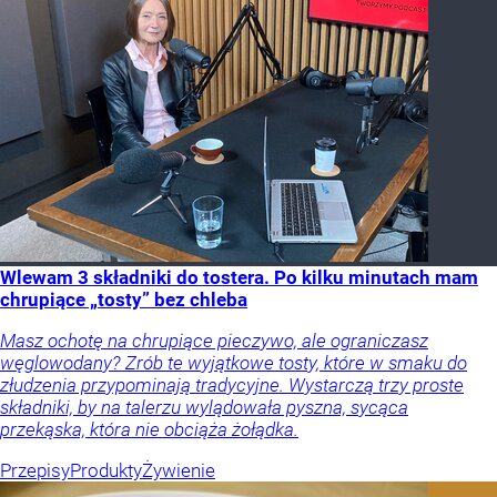
Wlewam 3 składniki do tostera. Po kilku minutach mam
chrupiące „tosty” bez chleba
Masz ochotę na chrupiące pieczywo, ale ograniczasz
węglowodany? Zrób te wyjątkowe tosty, które w smaku do
złudzenia przypominają tradycyjne. Wystarczą trzy proste
składniki, by na talerzu wylądowała pyszna, sycąca
przekąska, która nie obciąża żołądka.
Przepisy
Produkty
Żywienie