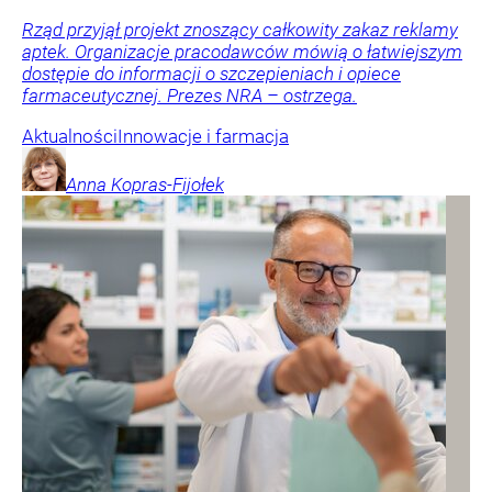
Rząd przyjął projekt znoszący całkowity zakaz reklamy
aptek. Organizacje pracodawców mówią o łatwiejszym
dostępie do informacji o szczepieniach i opiece
farmaceutycznej. Prezes NRA – ostrzega.
Aktualności
Innowacje i farmacja
Anna
Kopras-Fijołek