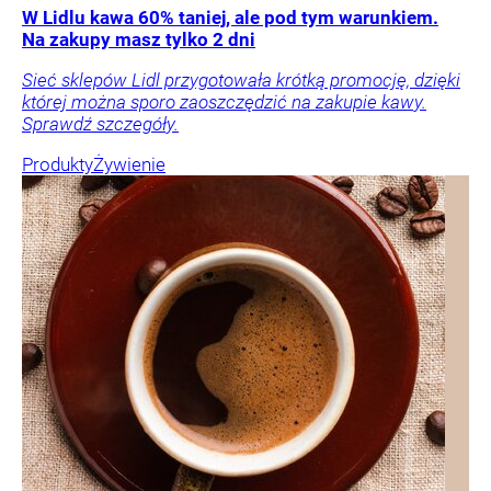
W Lidlu kawa 60% taniej, ale pod tym warunkiem.
Na zakupy masz tylko 2 dni
Sieć sklepów Lidl przygotowała krótką promocję, dzięki
której można sporo zaoszczędzić na zakupie kawy.
Sprawdź szczegóły.
Produkty
Żywienie