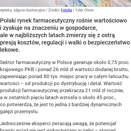
Apteka, zdjęcie ilustracyjne
/ Źródło:
Fotolia
/
Tyler Olson
Polski rynek farmaceutyczny rośnie wartościowo
i zyskuje na znaczeniu w gospodarce,
ale w najbliższych latach zmierzy się z ostrą
presją kosztów, regulacji i walki o bezpieczeństwo
lekowe.
Sektor farmaceutyczny w Polsce generuje około 0,75 proc.
krajowego PKB i ponad 26 mld zł wartości dodanej brutto,
zapewniając ponad 80 tys. miejsc pracy w całym łańcuchu
wartości – od produkcji po dystrybucję i detal. Wartość
produkcji farmaceutycznej przekracza 21 mld zł rocznie,
a w ostatnich pięciu latach wzrosła o około 45 proc.,
co potwierdza, że jest to jedna z bardziej dynamicznych
gałęzi przemysłu.
Jednocześnie eksperci zwracają uwagę, że potencjał
branży wciąż nie jest wykorzystany w pełni – stopień