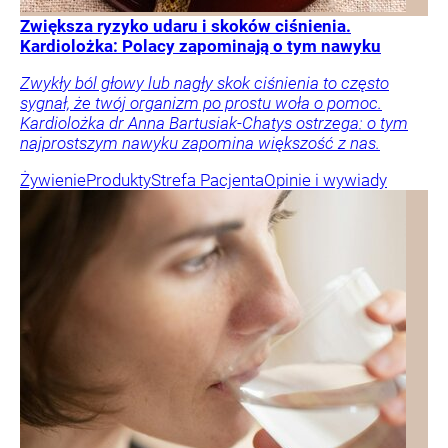
Zwiększa ryzyko udaru i skoków ciśnienia.
Kardiolożka: Polacy zapominają o tym nawyku
Zwykły ból głowy lub nagły skok ciśnienia to często
sygnał, że twój organizm po prostu woła o pomoc.
Kardiolożka dr Anna Bartusiak-Chatys ostrzega: o tym
najprostszym nawyku zapomina większość z nas.
Żywienie
Produkty
Strefa Pacjenta
Opinie i wywiady