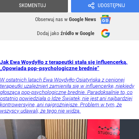
SKOMENTUJ
UDOSTĘPNIJ
Obserwuj nas
w
Google News
Dodaj jako
źródło w Google
Jak Ewa Woydyłło z terapeutki stała się influencerką.
„Opowiada pop-psychologiczne brednie”
W ostatnich latach Ewa Woydyłło-Osiatyńska z cenionej
terapeutki uzależnień zamieniła się w influencerkę, niekiedy
głoszącą pop-psychologiczne brednie. Paradoksalnie to, co
ostatnio powiedziała o Idze Świątek, nie jest ani najbardziej
kontrowersyjne, ani najgroźniejsze. Problem w tym, że
wszyscy udawali, że tego nie widzą.