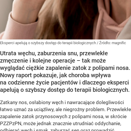
Eksperci apelują o szybszy dostęp do terapii biologicznych
/ Źródło:
magnific
Utrata węchu, zaburzenia snu, przewlekłe
zmęczenie i kolejne operacje – tak może
wyglądać ciężkie zapalenie zatok z polipami nosa.
Nowy raport pokazuje, jak choroba wpływa
na codzienne życie pacjentów i dlaczego eksperci
apelują o szybszy dostęp do terapii biologicznych.
Zatkany nos, osłabiony węch i nawracające dolegliwości
łatwo uznać za uciążliwy, ale niegroźny problem. Przewlekłe
zapalenie zatok przynosowych z polipami nosa, w skrócie
PZZPzPN, może jednak znacznie utrudniać oddychanie,
odbierać węch i smak, zaburzać sen oraz prowadzić