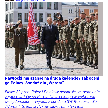
Nawrocki ma szansę na drugą kadencję? Tak ocenili
go Polacy. Sondaż dla „Wprost”
Blisko 39 proc. Polek i Polaków deklaruje, że ponownie
zagłosowałoby na Karola Nawrockiego w wyborach
prezydenckich – wynika z sondażu SW Research dla
„Wprost”. Grupa krytyków głowy państwa jest