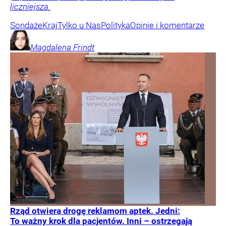
liczniejsza.
Sondaże
Kraj
Tylko u Nas
Polityka
Opinie i komentarze
Magdalena
Frindt
Rząd otwiera drogę reklamom aptek. Jedni:
To ważny krok dla pacjentów. Inni – ostrzegają