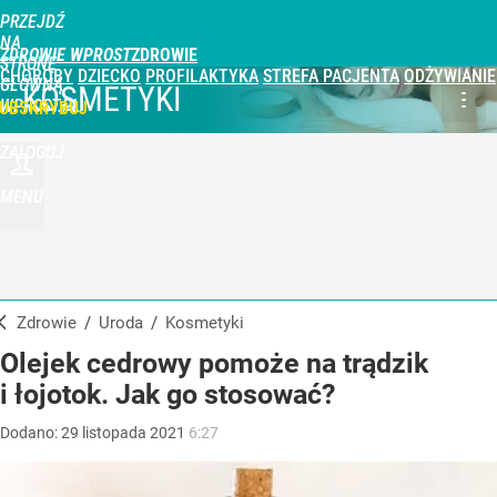
PRZEJDŹ
NA
ZDROWIE WPROST
STRONĘ
CHOROBY
DZIECKO
PROFILAKTYKA
STREFA PACJENTA
ODŻYWIANIE
GŁÓWNĄ
KOSMETYKI
WPROST.PL
UBSKRYBUJ
ZALOGUJ
MENU
Zdrowie
/
Uroda
/
Kosmetyki
Olejek cedrowy pomoże na trądzik
i łojotok. Jak go stosować?
Dodano:
29
listopada
2021
6:27