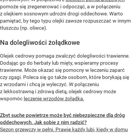
pomoże się zregenerować i odpocząć, a w połączeniu
z olejkiem sosnowym udrożni drogi oddechowe. Warto
pamiętać, by tego typu olejki zawsze rozpuszczać w innym
tłuszczu (np. oliwce).
Na dolegliwości żołądkowe
Olejek cedrowy pomaga zwalczyć dolegliwości trawienne.
Dodając go do herbaty lub mięty, wspieramy procesy
trawienne. Może okazać się pomocny w leczeniu zaparć
czy zgagi. Poleca się go także osobom, które borykają się
z wrzodami i chcą je wyleczyć. W połączeniu
z lekkostrawną i zdrową dietą, olejek cedrowy może
wspomóc
leczenie wrzodów żołądka.
Zbyt suche powietrze może być niebezpieczne dla dróg
oddechowych. Jak sobie z nim radzić?
Sezon grzewczy w pełni. Prawie każdy lubi, kiedy w domu