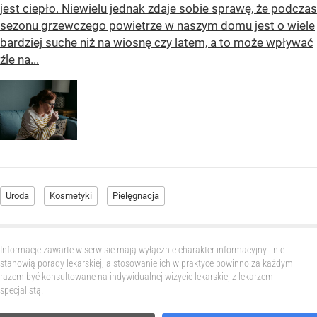
jest ciepło. Niewielu jednak zdaje sobie sprawę, że podczas
sezonu grzewczego powietrze w naszym domu jest o wiele
bardziej suche niż na wiosnę czy latem, a to może wpływać
źle na...
Uroda
Kosmetyki
Pielęgnacja
Informacje zawarte w serwisie mają wyłącznie charakter informacyjny i nie
stanowią porady lekarskiej, a stosowanie ich w praktyce powinno za każdym
razem być konsultowane na indywidualnej wizycie lekarskiej z lekarzem
specjalistą.