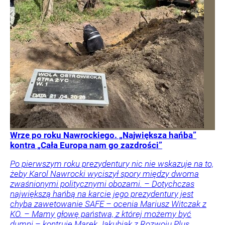
Wrze po roku Nawrockiego. „Największa hańba”
kontra „Cała Europa nam go zazdrości”
Po pierwszym roku prezydentury nic nie wskazuje na to,
żeby Karol Nawrocki wyciszył spory między dwoma
zwaśnionymi politycznymi obozami. – Dotychczas
największą hańbą na karcie jego prezydentury jest
chyba zawetowanie SAFE – ocenia Mariusz Witczak z
KO. – Mamy głowę państwa, z której możemy być
dumni – kontruje Marek Jakubiak z Rozwoju Plus.