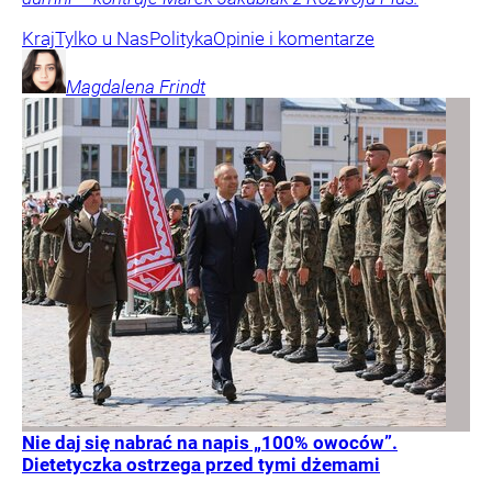
Kraj
Tylko u Nas
Polityka
Opinie i komentarze
Magdalena
Frindt
Nie daj się nabrać na napis „100% owoców”.
Dietetyczka ostrzega przed tymi dżemami