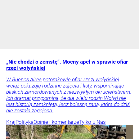
„Nie chodzi o zemstę”. Mocny apel w sprawie ofiar
rzezi wołyńskiej
W Buenos Aires potomkowie ofiar rzezi wołyńskiej
wciąż pokazują rodzinne zdjęcia i listy, wspominając
bliskich zamordowanych z niezwykłym okrucieństwem.
Ich dramat przypomina, że dla wielu rodzin Wołyń nie
jest historią zamkniętą, lecz bolesną raną, która do dziś
nie została zagojona.
Kraj
Polityka
Opinie i komentarze
Tylko u Nas