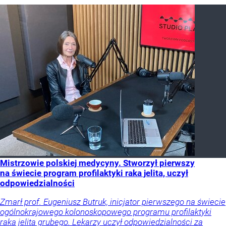
Mistrzowie polskiej medycyny. Stworzył pierwszy
na świecie program profilaktyki raka jelita, uczył
odpowiedzialności
Zmarł prof. Eugeniusz Butruk, inicjator pierwszego na świecie
ogólnokrajowego kolonoskopowego programu profilaktyki
raka jelita grubego. Lekarzy uczył odpowiedzialności za