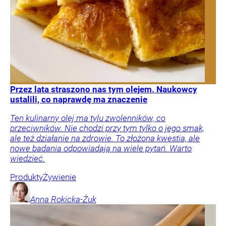
Przez lata straszono nas tym olejem. Naukowcy
ustalili, co naprawdę ma znaczenie
Ten kulinarny olej ma tylu zwolenników, co
przeciwników. Nie chodzi przy tym tylko o jego smak,
ale też działanie na zdrowie. To złożona kwestia, ale
nowe badania odpowiadają na wiele pytań. Warto
wiedzieć.
Produkty
Żywienie
Anna
Rokicka-Żuk