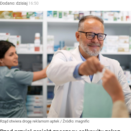
Dodano:
dzisiaj
16:50
Rząd otwiera drogę reklamom aptek
/ Źródło:
magnific