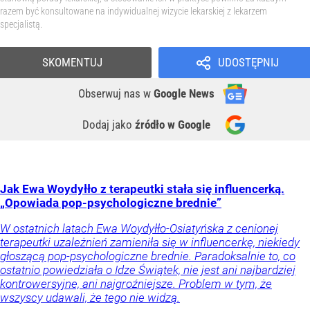
razem być konsultowane na indywidualnej wizycie lekarskiej z lekarzem
specjalistą.
SKOMENTUJ
UDOSTĘPNIJ
Obserwuj nas
w
Google News
Dodaj jako
źródło w Google
Jak Ewa Woydyłło z terapeutki stała się influencerką.
„Opowiada pop-psychologiczne brednie”
W ostatnich latach Ewa Woydyłło-Osiatyńska z cenionej
terapeutki uzależnień zamieniła się w influencerkę, niekiedy
głoszącą pop-psychologiczne brednie. Paradoksalnie to, co
ostatnio powiedziała o Idze Świątek, nie jest ani najbardziej
kontrowersyjne, ani najgroźniejsze. Problem w tym, że
wszyscy udawali, że tego nie widzą.