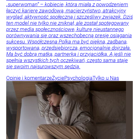
„superwoman” – kobiecie, która miała z powodzeniem
łączyć karierę zawodową, macierzyństwo, atrakcyjny
wygląd, aktywność społeczną i szczęśliwy związek. Dziś
ten model nie tylko nie zniknął, ale został spotęgowany
przez media społecznościowe, kulturę nieustannego
porównywania się oraz wszechobecną presję osiągania
sukcesu. Współczesna Polka ma być piękna, zadbana,
wysportowana, przedsiębiorcza, emocjonalnie dojrzała.
Ma być dobrą matką, partnerką i przyjaciółką. A jeśli nie
spełnia wszystkich tych oczekiwań, często sama staje
się swoim najsurowszym sędzią.
Opinie i komentarze
Życie
Psychologia
Tylko u Nas