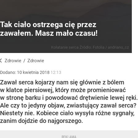
Tak ciało ostrzega cię przez
zawałem. Masz mało czasu!
Kołatanie serca
Źródło:
Fotolia
/
andriano_cz
Zdrowie
/
Zdrowie
Dodano:
10
kwietnia
2018
12:13
Zawał serca kojarzy nam się głównie z bólem
w klatce piersiowej, który może promieniować
w stronę barku i powodować drętwienie lewej ręki.
Ale czy to jedyny objaw, zwiastujący zawał serca?
Niestety nie. Kobiece ciało wysyła różne sygnały,
zanim dojdzie do najgorszego.