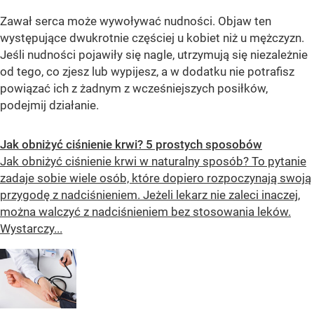
Zawał serca może wywoływać nudności. Objaw ten
występujące dwukrotnie częściej u kobiet niż u mężczyzn.
Jeśli nudności pojawiły się nagle, utrzymują się niezależnie
od tego, co zjesz lub wypijesz, a w dodatku nie potrafisz
powiązać ich z żadnym z wcześniejszych posiłków,
podejmij działanie.
Jak obniżyć ciśnienie krwi? 5 prostych sposobów
Jak obniżyć ciśnienie krwi w naturalny sposób? To pytanie
zadaje sobie wiele osób, które dopiero rozpoczynają swoją
przygodę z nadciśnieniem. Jeżeli lekarz nie zaleci inaczej,
można walczyć z nadciśnieniem bez stosowania leków.
Wystarczy...