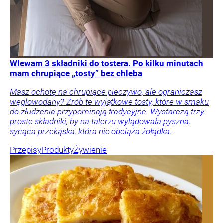
Wlewam 3 składniki do tostera. Po kilku minutach
mam chrupiące „tosty” bez chleba
Masz ochotę na chrupiące pieczywo, ale ograniczasz
węglowodany? Zrób te wyjątkowe tosty, które w smaku
do złudzenia przypominają tradycyjne. Wystarczą trzy
proste składniki, by na talerzu wylądowała pyszna,
sycąca przekąska, która nie obciąża żołądka.
Przepisy
Produkty
Żywienie