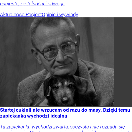
pacjenta, rzetelności i odwagi.
Aktualności
Pacjent
Opinie i wywiady
Startej cukinii nie wrzucam od razu do masy. Dzięki temu
zapiekanka wychodzi idealna
Ta zapiekanka wychodzi zwarta, soczysta i nie rozpada się