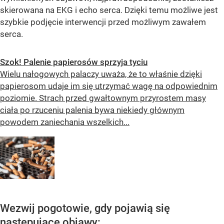
skierowana na EKG i echo serca. Dzięki temu możliwe jest
szybkie podjęcie interwencji przed możliwym zawałem
serca.
Szok! Palenie papierosów sprzyja tyciu
Wielu nałogowych palaczy uważa, że to właśnie dzięki
papierosom udaje im się utrzymać wagę na odpowiednim
poziomie. Strach przed gwałtownym przyrostem masy
ciała po rzuceniu palenia bywa niekiedy głównym
powodem zaniechania wszelkich...
Wezwij pogotowie, gdy pojawią się
następujące objawy: