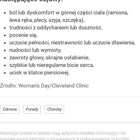
ból lub dyskomfort w górnej części ciała (ramiona,
lewa ręka, plecy, szyja, szczęka),
trudności z oddychaniem lub duszność,
pocenie się,
uczucie pełności, niestrawność lub uczucie dławienia,
nudności lub wymioty,
zawroty głowy, skrajne osłabienie,
szybkie lub nieregularne bicie serca,
ucisk w klatce piersiowej.
Źródło:
Woman's Day/Cleveland Clinic
Zdrowie
Porady
Choroby
Informacje zawarte w serwisie mają wyłącznie charakter informacyjny i nie
stanowią porady lekarskiej, a stosowanie ich w praktyce powinno za każdym