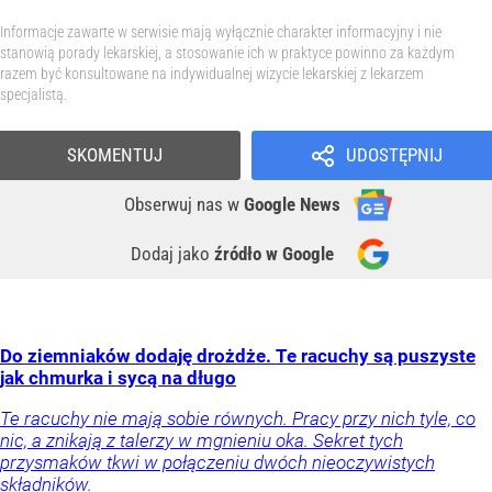
Informacje zawarte w serwisie mają wyłącznie charakter informacyjny i nie
stanowią porady lekarskiej, a stosowanie ich w praktyce powinno za każdym
razem być konsultowane na indywidualnej wizycie lekarskiej z lekarzem
specjalistą.
SKOMENTUJ
UDOSTĘPNIJ
Obserwuj nas
w
Google News
Dodaj jako
źródło w Google
Do ziemniaków dodaję drożdże. Te racuchy są puszyste
jak chmurka i sycą na długo
Te racuchy nie mają sobie równych. Pracy przy nich tyle, co
nic, a znikają z talerzy w mgnieniu oka. Sekret tych
przysmaków tkwi w połączeniu dwóch nieoczywistych
składników.