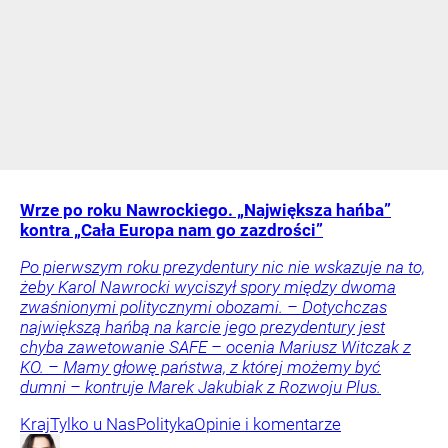
Wrze po roku Nawrockiego. „Największa hańba”
kontra „Cała Europa nam go zazdrości”
Po pierwszym roku prezydentury nic nie wskazuje na to,
żeby Karol Nawrocki wyciszył spory między dwoma
zwaśnionymi politycznymi obozami. – Dotychczas
największą hańbą na karcie jego prezydentury jest
chyba zawetowanie SAFE – ocenia Mariusz Witczak z
KO. – Mamy głowę państwa, z której możemy być
dumni – kontruje Marek Jakubiak z Rozwoju Plus.
Kraj
Tylko u Nas
Polityka
Opinie i komentarze