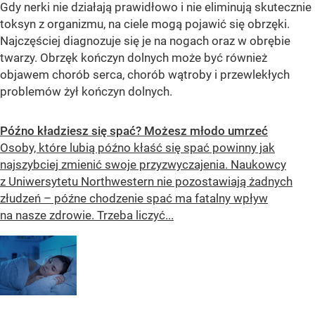
Gdy nerki nie działają prawidłowo i nie eliminują skutecznie
toksyn z organizmu, na ciele mogą pojawić się obrzęki.
Najczęściej diagnozuje się je na nogach oraz w obrębie
twarzy. Obrzęk kończyn dolnych może być również
objawem chorób serca, chorób wątroby i przewlekłych
problemów żył kończyn dolnych.
Późno kładziesz się spać? Możesz młodo umrzeć
Osoby, które lubią późno kłaść się spać powinny jak
najszybciej zmienić swoje przyzwyczajenia. Naukowcy
z Uniwersytetu Northwestern nie pozostawiają żadnych
złudzeń – późne chodzenie spać ma fatalny wpływ
na nasze zdrowie. Trzeba liczyć...