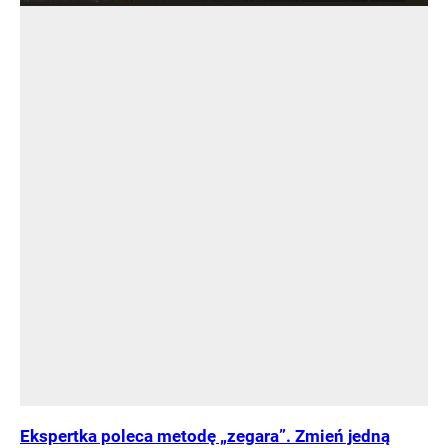
Ekspertka poleca metodę „zegara”. Zmień jedną