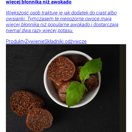
więcej błonnika niż awokado
Większość osób traktuje je jak dodatek do ciast albo
owsianki. Tymczasem te niepozorne owoce mają
więcej błonnika niż popularne awokado i dostarczają
niemal dwa razy więcej potasu.
Produkty
Żywienie
Składniki odżywcze