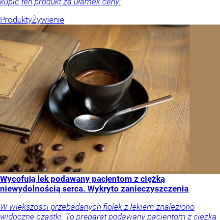
kupić ten produkt za ułamek ceny.
Produkty
Żywienie
Wycofują lek podawany pacjentom z ciężką
niewydolnością serca. Wykryto zanieczyszczenia
W większości przebadanych fiolek z lekiem znaleziono
widoczne cząstki. To preparat podawany pacjentom z ciężką