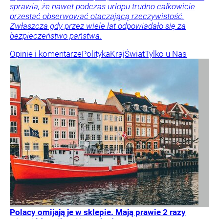
sprawia, że nawet podczas urlopu trudno całkowicie
przestać obserwować otaczającą rzeczywistość.
Zwłaszcza gdy przez wiele lat odpowiadało się za
bezpieczeństwo państwa.
Opinie i komentarze
Polityka
Kraj
Świat
Tylko u Nas
Polacy omijają je w sklepie. Mają prawie 2 razy