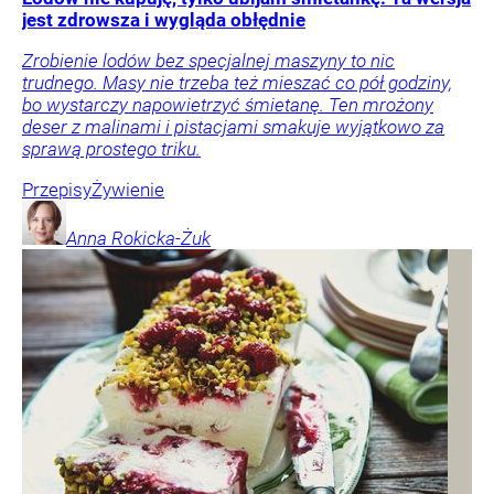
jest zdrowsza i wygląda obłędnie
Zrobienie lodów bez specjalnej maszyny to nic
trudnego. Masy nie trzeba też mieszać co pół godziny,
bo wystarczy napowietrzyć śmietanę. Ten mrożony
deser z malinami i pistacjami smakuje wyjątkowo za
sprawą prostego triku.
Przepisy
Żywienie
Anna
Rokicka-Żuk