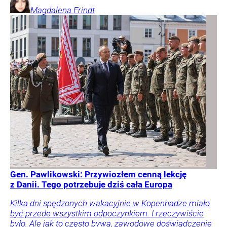
Magdalena
Frindt
Gen. Pawlikowski: Przywiozłem cenną lekcję
z Danii. Tego potrzebuje dziś cała Europa
Kilka dni spędzonych wakacyjnie w Kopenhadze miało
być przede wszystkim odpoczynkiem. I rzeczywiście
było. Ale jak to często bywa, zawodowe doświadczenie