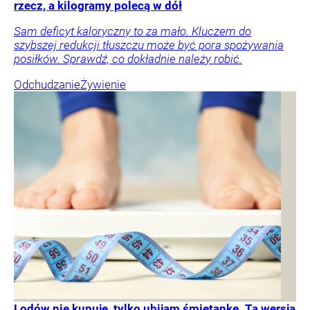
rzecz, a kilogramy polecą w dół
Sam deficyt kaloryczny to za mało. Kluczem do
szybszej redukcji tłuszczu może być pora spożywania
posiłków. Sprawdź, co dokładnie należy robić.
Odchudzanie
Żywienie
Lodów nie kupuję, tylko ubijam śmietankę. Ta wersja