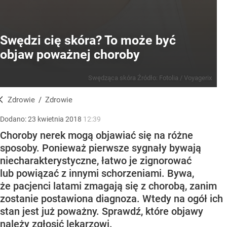
Swędzi cię skóra? To może być
objaw poważnej choroby
Swędząca skóra
Źródło:
Fotolia
/
Voyagerix
Zdrowie
/
Zdrowie
Dodano:
23
kwietnia
2018
12:39
Choroby nerek mogą objawiać się na różne
sposoby. Ponieważ pierwsze sygnały bywają
niecharakterystyczne, łatwo je zignorować
lub powiązać z innymi schorzeniami. Bywa,
że pacjenci latami zmagają się z chorobą, zanim
zostanie postawiona diagnoza. Wtedy na ogół ich
stan jest już poważny. Sprawdź, które objawy
należy zgłosić lekarzowi.