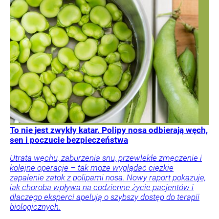
To nie jest zwykły katar. Polipy nosa odbierają węch,
sen i poczucie bezpieczeństwa
Utrata węchu, zaburzenia snu, przewlekłe zmęczenie i
kolejne operacje – tak może wyglądać ciężkie
zapalenie zatok z polipami nosa. Nowy raport pokazuje,
jak choroba wpływa na codzienne życie pacjentów i
dlaczego eksperci apelują o szybszy dostęp do terapii
biologicznych.