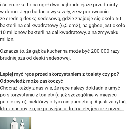
i ściereczka to na ogół dwa najbrudniejsze przedmioty
w domu. Jego badania wykazały, że w porównaniu
ze średnią deską sedesową, gdzie znajduje się około 50
bakterii na cal kwadratowy (6,5 cm2), na gąbce jest około
10 milionów bakterii na cal kwadratowy, a na zmywaku
milion.
Oznacza to, że gąbka kuchenna może być 200 000 razy
brudniejsza od deski sedesowej.
Lepiej myć ręce przed skorzystaniem z toalety czy po?
Odpowiedź może zaskoczyć
Chociaż każdy z nas wie, że ręce należy dokładnie umyć
po skorzystaniu z toalety (a już szczególnie w miejscu
publicznym), niektórzy o tym nie pamiętają. A jeśli zapytać,
kto z nas myje ręce po wejściu do toalety, jeszcze przed...