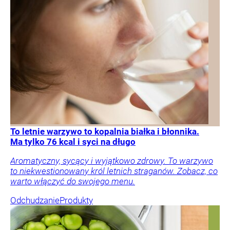
To letnie warzywo to kopalnia białka i błonnika.
Ma tylko 76 kcal i syci na długo
Aromatyczny, sycący i wyjątkowo zdrowy. To warzywo
to niekwestionowany król letnich straganów. Zobacz, co
warto włączyć do swojego menu.
Odchudzanie
Produkty