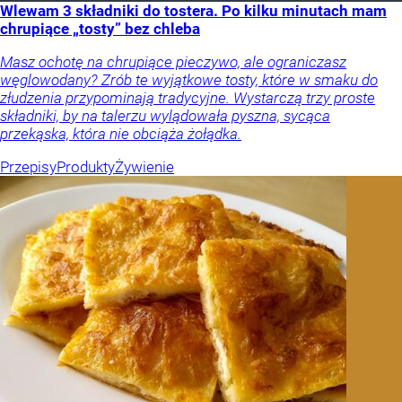
Wlewam 3 składniki do tostera. Po kilku minutach mam
chrupiące „tosty” bez chleba
Masz ochotę na chrupiące pieczywo, ale ograniczasz
węglowodany? Zrób te wyjątkowe tosty, które w smaku do
złudzenia przypominają tradycyjne. Wystarczą trzy proste
składniki, by na talerzu wylądowała pyszna, sycąca
przekąska, która nie obciąża żołądka.
Przepisy
Produkty
Żywienie