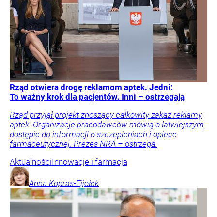
Rząd otwiera drogę reklamom aptek. Jedni:
To ważny krok dla pacjentów. Inni – ostrzegają
Rząd przyjął projekt znoszący całkowity zakaz reklamy
aptek. Organizacje pracodawców mówią o łatwiejszym
dostępie do informacji o szczepieniach i opiece
farmaceutycznej. Prezes NRA – ostrzega.
Aktualności
Innowacje i farmacja
Anna
Kopras-Fijołek