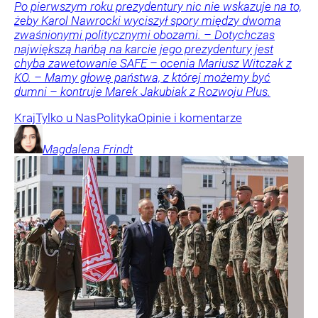
Po pierwszym roku prezydentury nic nie wskazuje na to,
żeby Karol Nawrocki wyciszył spory między dwoma
zwaśnionymi politycznymi obozami. – Dotychczas
największą hańbą na karcie jego prezydentury jest
chyba zawetowanie SAFE – ocenia Mariusz Witczak z
KO. – Mamy głowę państwa, z której możemy być
dumni – kontruje Marek Jakubiak z Rozwoju Plus.
Kraj
Tylko u Nas
Polityka
Opinie i komentarze
Magdalena
Frindt