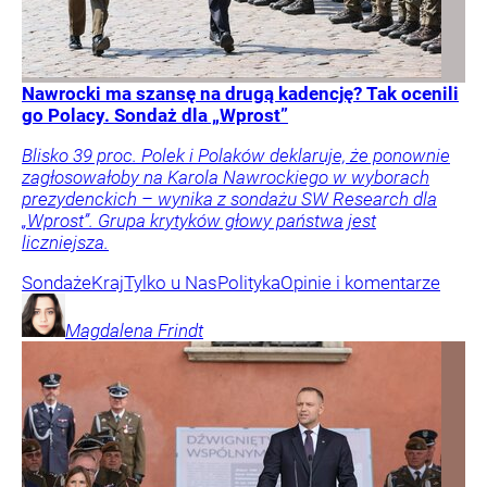
Nawrocki ma szansę na drugą kadencję? Tak ocenili
go Polacy. Sondaż dla „Wprost”
Blisko 39 proc. Polek i Polaków deklaruje, że ponownie
zagłosowałoby na Karola Nawrockiego w wyborach
prezydenckich – wynika z sondażu SW Research dla
„Wprost”. Grupa krytyków głowy państwa jest
liczniejsza.
Sondaże
Kraj
Tylko u Nas
Polityka
Opinie i komentarze
Magdalena
Frindt