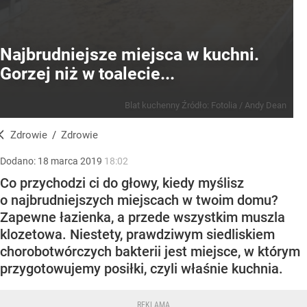
Najbrudniejsze miejsca w kuchni.
Gorzej niż w toalecie...
Blat kuchenny
Źródło:
Fotolia
/
Andy Dean
Zdrowie
/
Zdrowie
Dodano:
18
marca
2019
18:02
Co przychodzi ci do głowy, kiedy myślisz
o najbrudniejszych miejscach w twoim domu?
Zapewne łazienka, a przede wszystkim muszla
klozetowa. Niestety, prawdziwym siedliskiem
chorobotwórczych bakterii jest miejsce, w którym
przygotowujemy posiłki, czyli właśnie kuchnia.