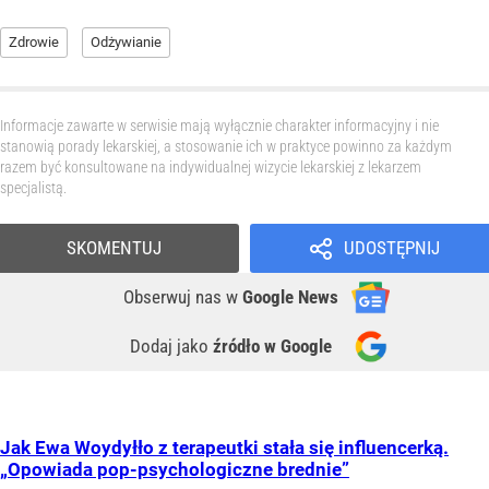
Zdrowie
Odżywianie
Informacje zawarte w serwisie mają wyłącznie charakter informacyjny i nie
stanowią porady lekarskiej, a stosowanie ich w praktyce powinno za każdym
razem być konsultowane na indywidualnej wizycie lekarskiej z lekarzem
specjalistą.
SKOMENTUJ
UDOSTĘPNIJ
Obserwuj nas
w
Google News
Dodaj jako
źródło w Google
Jak Ewa Woydyłło z terapeutki stała się influencerką.
„Opowiada pop-psychologiczne brednie”