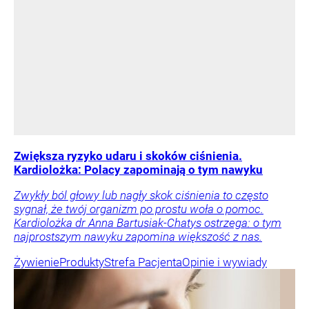
Zwiększa ryzyko udaru i skoków ciśnienia.
Kardiolożka: Polacy zapominają o tym nawyku
Zwykły ból głowy lub nagły skok ciśnienia to często
sygnał, że twój organizm po prostu woła o pomoc.
Kardiolożka dr Anna Bartusiak-Chatys ostrzega: o tym
najprostszym nawyku zapomina większość z nas.
Żywienie
Produkty
Strefa Pacjenta
Opinie i wywiady