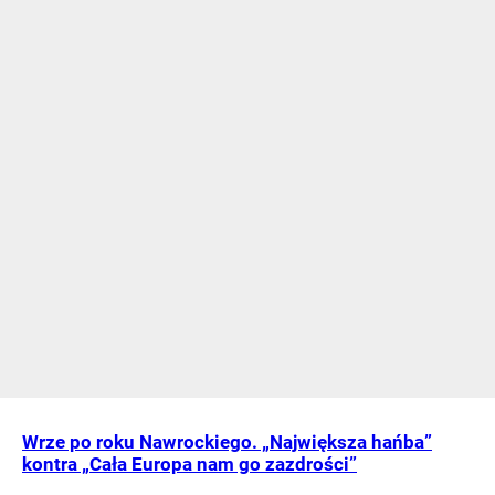
Wrze po roku Nawrockiego. „Największa hańba”
kontra „Cała Europa nam go zazdrości”