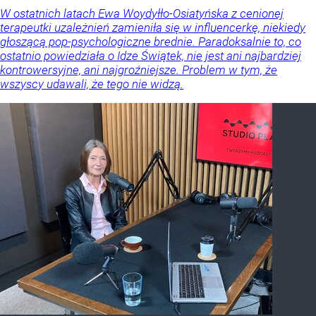
W ostatnich latach Ewa Woydyłło-Osiatyńska z cenionej
terapeutki uzależnień zamieniła się w influencerkę, niekiedy
głoszącą pop-psychologiczne brednie. Paradoksalnie to, co
ostatnio powiedziała o Idze Świątek, nie jest ani najbardziej
kontrowersyjne, ani najgroźniejsze. Problem w tym, że
wszyscy udawali, że tego nie widzą.