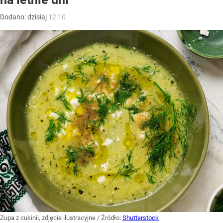
Dodano:
dzisiaj
12:10
Zupa z cukinii, zdjęcie ilustracyjne
/ Źródło:
Shutterstock