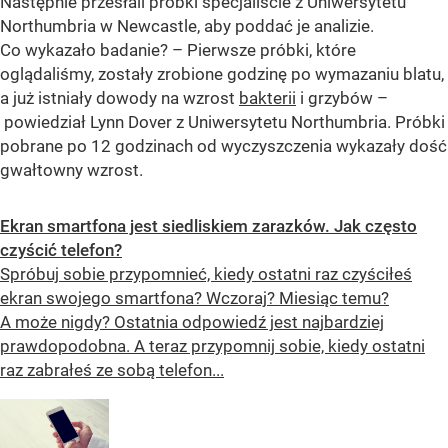
Następnie przesłali próbki specjaliście z Uniwersytetu
Northumbria w Newcastle, aby poddać je analizie.
Co wykazało badanie? – Pierwsze próbki, które
oglądaliśmy, zostały zrobione godzinę po wymazaniu blatu,
a już istniały dowody na wzrost
bakterii
i grzybów –
powiedział Lynn Dover z Uniwersytetu Northumbria. Próbki
pobrane po 12 godzinach od wyczyszczenia wykazały dość
gwałtowny wzrost.
Ekran smartfona jest siedliskiem zarazków. Jak często
czyścić telefon?
Spróbuj sobie przypomnieć, kiedy ostatni raz czyściłeś
ekran swojego smartfona? Wczoraj? Miesiąc temu?
A może nigdy? Ostatnia odpowiedź jest najbardziej
prawdopodobna. A teraz przypomnij sobie, kiedy ostatni
raz zabrałeś ze sobą telefon...