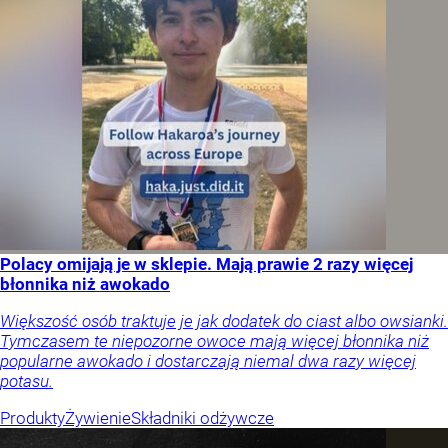
Polacy omijają je w sklepie. Mają prawie 2 razy więcej
błonnika niż awokado
Większość osób traktuje je jak dodatek do ciast albo owsianki.
Tymczasem te niepozorne owoce mają więcej błonnika niż
popularne awokado i dostarczają niemal dwa razy więcej
potasu.
Produkty
Żywienie
Składniki odżywcze