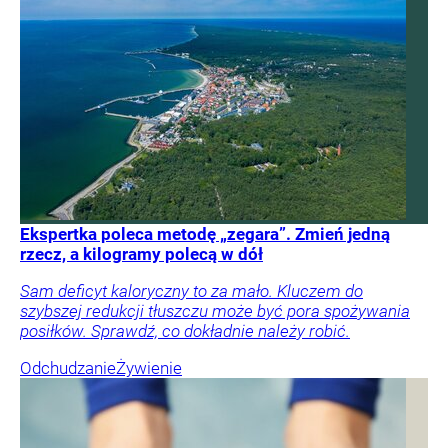
Ekspertka poleca metodę „zegara”. Zmień jedną
rzecz, a kilogramy polecą w dół
Sam deficyt kaloryczny to za mało. Kluczem do
szybszej redukcji tłuszczu może być pora spożywania
posiłków. Sprawdź, co dokładnie należy robić.
Odchudzanie
Żywienie