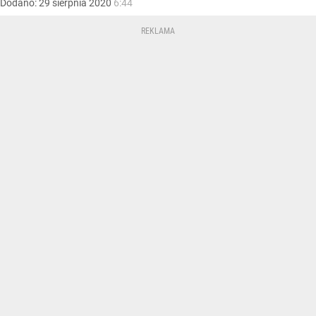
Dodano:
29
sierpnia
2020
6:44