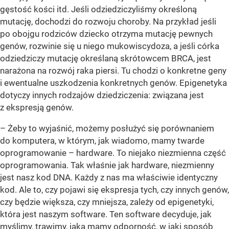
gęstość kości itd. Jeśli odziedziczyliśmy określoną
mutację, dochodzi do rozwoju choroby. Na przykład jeśli
po obojgu rodziców dziecko otrzyma mutację pewnych
genów, rozwinie się u niego mukowiscydoza, a jeśli córka
odziedziczy mutację określaną skrótowcem BRCA, jest
narażona na rozwój raka piersi. Tu chodzi o konkretne geny
i ewentualne uszkodzenia konkretnych genów. Epigenetyka
dotyczy innych rodzajów dziedziczenia: związana jest
z ekspresją genów.
– Żeby to wyjaśnić, możemy posłużyć się porównaniem
do komputera, w którym, jak wiadomo, mamy twarde
oprogramowanie – hardware. To niejako niezmienna część
oprogramowania. Tak właśnie jak hardware, niezmienny
jest nasz kod DNA. Każdy z nas ma właściwie identyczny
kod. Ale to, czy pojawi się ekspresja tych, czy innych genów,
czy będzie większa, czy mniejsza, zależy od epigenetyki,
która jest naszym software. Ten software decyduje, jak
myślimy, trawimy, jaką mamy odporność, w jaki sposób