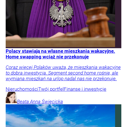
Polacy stawiają na własne mieszkania wakacyjne.
Home swapping wciąż nie przekonuje
Coraz więcej Polaków uważa, że mieszkania wakacyjne
to dobra inwestycja. Segment second home rośnie, ale
wymiana mieszkań na urlop nadal nas nie przekonuje.
Nieruchomości
Twój portfel
Finanse i inwestycje
Beata Anna
Święcicka