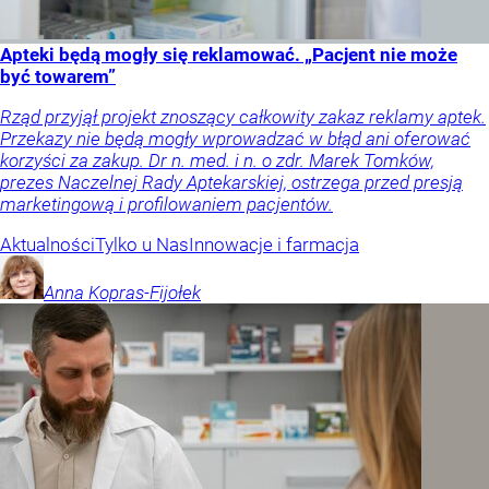
Apteki będą mogły się reklamować. „Pacjent nie może
być towarem”
Rząd przyjął projekt znoszący całkowity zakaz reklamy aptek.
Przekazy nie będą mogły wprowadzać w błąd ani oferować
korzyści za zakup. Dr n. med. i n. o zdr. Marek Tomków,
prezes Naczelnej Rady Aptekarskiej, ostrzega przed presją
marketingową i profilowaniem pacjentów.
Aktualności
Tylko u Nas
Innowacje i farmacja
Anna
Kopras-Fijołek