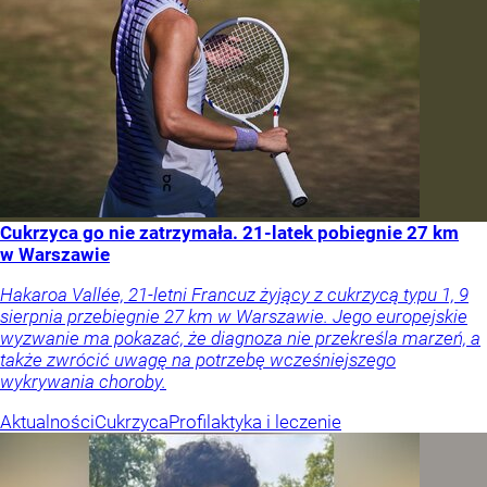
Cukrzyca go nie zatrzymała. 21-latek pobiegnie 27 km
w Warszawie
Hakaroa Vallée, 21-letni Francuz żyjący z cukrzycą typu 1, 9
sierpnia przebiegnie 27 km w Warszawie. Jego europejskie
wyzwanie ma pokazać, że diagnoza nie przekreśla marzeń, a
także zwrócić uwagę na potrzebę wcześniejszego
wykrywania choroby.
Aktualności
Cukrzyca
Profilaktyka i leczenie