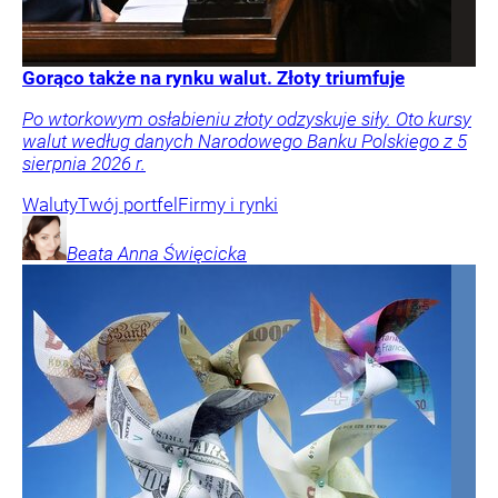
Gorąco także na rynku walut. Złoty triumfuje
Po wtorkowym osłabieniu złoty odzyskuje siły. Oto kursy
walut według danych Narodowego Banku Polskiego z 5
sierpnia 2026 r.
Waluty
Twój portfel
Firmy i rynki
Beata Anna
Święcicka