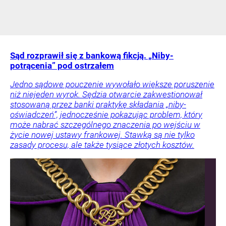
Sąd rozprawił się z bankową fikcją. „Niby-
potrącenia” pod ostrzałem
Jedno sądowe pouczenie wywołało większe poruszenie
niż niejeden wyrok. Sędzia otwarcie zakwestionował
stosowaną przez banki praktykę składania „niby-
oświadczeń”, jednocześnie pokazując problem, który
może nabrać szczególnego znaczenia po wejściu w
życie nowej ustawy frankowej. Stawką są nie tylko
zasady procesu, ale także tysiące złotych kosztów.