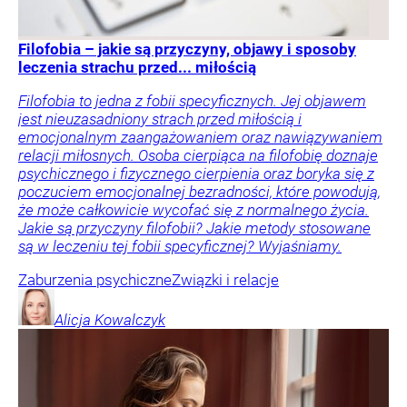
Filofobia – jakie są przyczyny, objawy i sposoby
leczenia strachu przed... miłością
Filofobia to jedna z fobii specyficznych. Jej objawem
jest nieuzasadniony strach przed miłością i
emocjonalnym zaangażowaniem oraz nawiązywaniem
relacji miłosnych. Osoba cierpiąca na filofobię doznaje
psychicznego i fizycznego cierpienia oraz boryka się z
poczuciem emocjonalnej bezradności, które powodują,
że może całkowicie wycofać się z normalnego życia.
Jakie są przyczyny filofobii? Jakie metody stosowane
są w leczeniu tej fobii specyficznej? Wyjaśniamy.
Zaburzenia psychiczne
Związki i relacje
Alicja
Kowalczyk