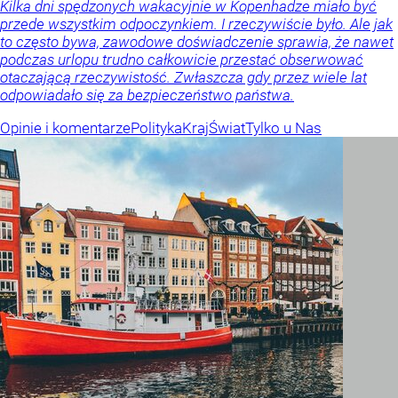
Kilka dni spędzonych wakacyjnie w Kopenhadze miało być
przede wszystkim odpoczynkiem. I rzeczywiście było. Ale jak
to często bywa, zawodowe doświadczenie sprawia, że nawet
podczas urlopu trudno całkowicie przestać obserwować
otaczającą rzeczywistość. Zwłaszcza gdy przez wiele lat
odpowiadało się za bezpieczeństwo państwa.
Opinie i komentarze
Polityka
Kraj
Świat
Tylko u Nas