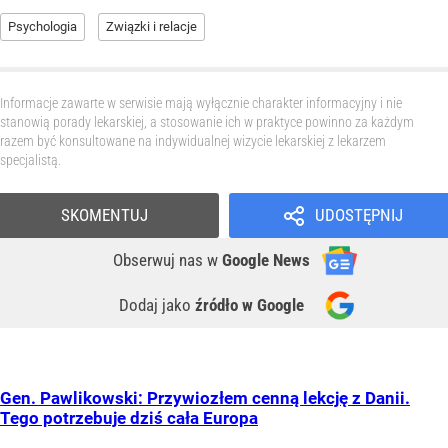
Psychologia
Związki i relacje
Informacje zawarte w serwisie mają wyłącznie charakter informacyjny i nie
stanowią porady lekarskiej, a stosowanie ich w praktyce powinno za każdym
razem być konsultowane na indywidualnej wizycie lekarskiej z lekarzem
specjalistą.
SKOMENTUJ
UDOSTĘPNIJ
Obserwuj nas
w
Google News
Dodaj jako
źródło w Google
Gen. Pawlikowski: Przywiozłem cenną lekcję z Danii.
Tego potrzebuje dziś cała Europa