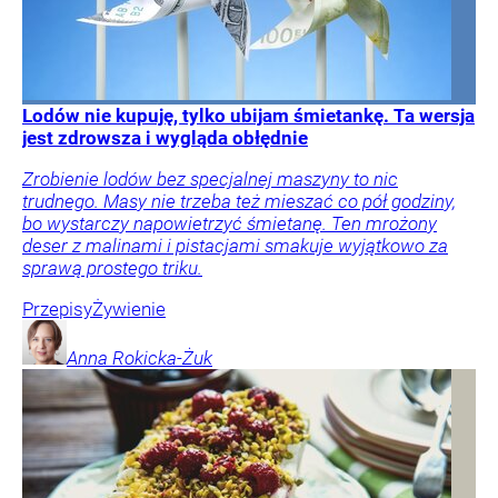
Lodów nie kupuję, tylko ubijam śmietankę. Ta wersja
jest zdrowsza i wygląda obłędnie
Zrobienie lodów bez specjalnej maszyny to nic
trudnego. Masy nie trzeba też mieszać co pół godziny,
bo wystarczy napowietrzyć śmietanę. Ten mrożony
deser z malinami i pistacjami smakuje wyjątkowo za
sprawą prostego triku.
Przepisy
Żywienie
Anna
Rokicka-Żuk