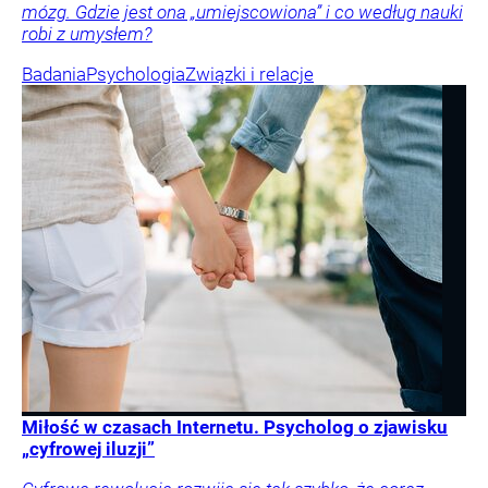
mózg. Gdzie jest ona „umiejscowiona” i co według nauki
robi z umysłem?
Badania
Psychologia
Związki i relacje
Miłość w czasach Internetu. Psycholog o zjawisku
„cyfrowej iluzji”