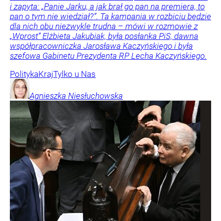
i zapyta: „Panie Jarku, a jak brał go pan na premiera, to
pan o tym nie wiedział?”. Ta kampania w rozbiciu będzie
dla nich obu niezwykle trudna – mówi w rozmowie z
„Wprost” Elżbieta Jakubiak, była posłanka PiS, dawna
współpracowniczka Jarosława Kaczyńskiego i była
szefowa Gabinetu Prezydenta RP Lecha Kaczyńskiego.
Polityka
Kraj
Tylko u Nas
Agnieszka
Niesłuchowska