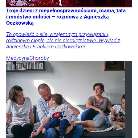
Troje dzieci z niepełnosprawnościami, mama, tata
i mnóstwo miłości – rozmowa z Agnieszką
Oczkowską
To opowieść o sile, wzajemnym przywiązaniu,
rodzinnym cieple, ale nie cierpiętnictwie. Wywiad z
Agnieszką i Frankiem Oczkowskimi.
Medycyna
Choroby