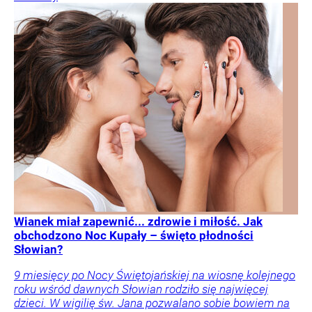
Wianek miał zapewnić... zdrowie i miłość. Jak
obchodzono Noc Kupały – święto płodności
Słowian?
9 miesięcy po Nocy Świętojańskiej na wiosnę kolejnego
roku wśród dawnych Słowian rodziło się najwięcej
dzieci. W wigilię św. Jana pozwalano sobie bowiem na