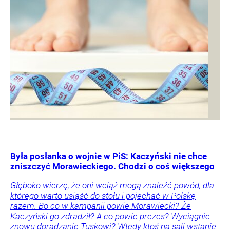
Była posłanka o wojnie w PiS: Kaczyński nie chce
zniszczyć Morawieckiego. Chodzi o coś większego
Głęboko wierzę, że oni wciąż mogą znaleźć powód, dla
którego warto usiąść do stołu i pojechać w Polskę
razem. Bo co w kampanii powie Morawiecki? Że
Kaczyński go zdradził? A co powie prezes? Wyciągnie
znowu doradzanie Tuskowi? Wtedy ktoś na sali wstanie