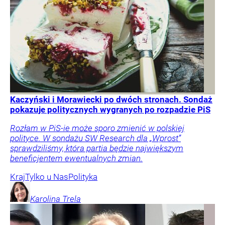
Kaczyński i Morawiecki po dwóch stronach. Sondaż
pokazuje politycznych wygranych po rozpadzie PiS
Rozłam w PiS-ie może sporo zmienić w polskiej
polityce. W sondażu SW Research dla „Wprost”
sprawdziliśmy, która partia będzie największym
beneficjentem ewentualnych zmian.
Kraj
Tylko u Nas
Polityka
Karolina
Trela