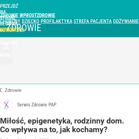
PRZEJDŹ
NA
ZDROWIE WPROST
STRONĘ
CHOROBY
DZIECKO
PROFILAKTYKA
STREFA PACJENTA
ODŻYWIANIE
GŁÓWNĄ
ZDROWIE
WPROST.PL
UBSKRYBUJ
ZALOGUJ
MENU
Zdrowie
Serwis Zdrowie PAP
Miłość, epigenetyka, rodzinny dom.
Co wpływa na to, jak kochamy?