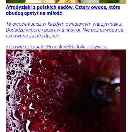
Afrodyzjaki z polskich sadów. Cztery owoce, które
obudzą apetyt na miłość
Te owoce kupisz w każdym osiedlowym warzywniaku.
Dodadzą wigoru i poprawia nastrój. Nie bez powodu są
uznawane za afrodyzjaki.
Zdrowie seksualne
Produkty
Składniki odżywcze