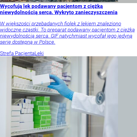
Wycofują lek podawany pacjentom z ciężką
niewydolnością serca. Wykryto zanieczyszczenia
W większości przebadanych fiolek z lekiem znaleziono
widoczne cząstki. To preparat podawany pacjentom z ciężką
niewydolnością serca. GIF natychmiast wycofał jego jedyną
serię dostępną w Polsce.
Strefa Pacjenta
Leki