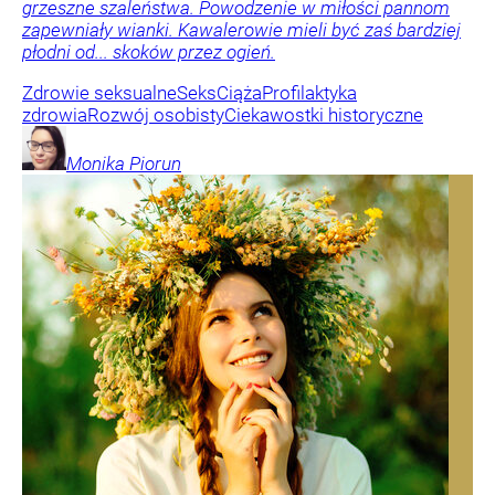
grzeszne szaleństwa. Powodzenie w miłości pannom
zapewniały wianki. Kawalerowie mieli być zaś bardziej
płodni od... skoków przez ogień.
Zdrowie seksualne
Seks
Ciąża
Profilaktyka
zdrowia
Rozwój osobisty
Ciekawostki historyczne
Monika
Piorun