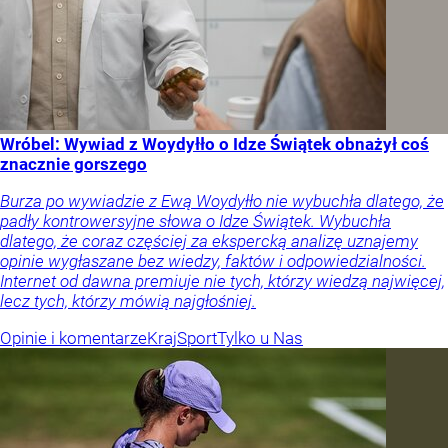
Wróbel: Wywiad z Woydyłło o Idze Świątek obnażył coś
znacznie gorszego
Burza po wywiadzie z Ewą Woydyłło nie wybuchła dlatego, że
padły kontrowersyjne słowa o Idze Świątek. Wybuchła
dlatego, że coraz częściej za ekspercką analizę uznajemy
opinie wygłaszane bez wiedzy, faktów i odpowiedzialności.
Internet od dawna premiuje nie tych, którzy wiedzą najwięcej,
lecz tych, którzy mówią najgłośniej.
Opinie i komentarze
Kraj
Sport
Tylko u Nas