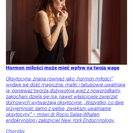
Hormon miłości może mieć wpływ na twoją wagę
Oksytocyna, znana również jako „hormon miłości”,
wydaje się dość magiczna: matki i tatusiowie uwalniają
ją, ponieważ tworzą dożywotnią więź z noworodkami,
zakochani dzielą się nią, nawet właściciele zwierząt
domowych wytwarzają oksytocynę. „Wszystko, co daje
przyjemność samo z siebie, zwiększy uwalnianie
oksytocyny” – mówi dr Rocio Salas-Whalen,
endokrynolog i założyciel New York Endocrinology.
Choroby