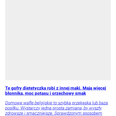
Te gofry dietetyczka robi z innej mąki. Mają więcej
błonnika, moc potasu i orzechowy smak
Domowe wafle belgijskie to szybka przekąska lub baza
posiłku. Wystarczy jedna prosta zamiana, by wyszły
zdrowsze i smaczniejsze. Sprawdzonym sposobem