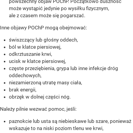
powszechny objaw POChP. Początkowo duszność
może wystąpić jedynie po wysiłku fizycznym,
ale z czasem może się pogarszać.
Inne objawy POChP mogą obejmować:
świszczący lub głośny oddech,
ból w klatce piersiowej,
odkrztuszanie krwi,
ucisk w klatce piersiowej,
częste przeziębienia, grypa lub inne infekcje dróg
oddechowych,
niezamierzoną utratę masy ciała,
brak energii,
obrzęk w dolnej części nóg.
Należy pilnie wezwać pomoc, jeśli:
paznokcie lub usta są niebieskawe lub szare, ponieważ
wskazuje to na niski poziom tlenu we krwi,