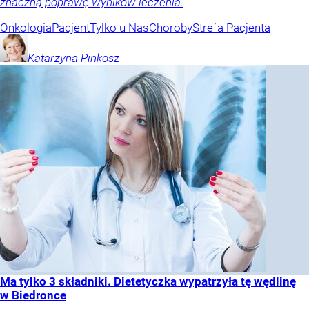
znaczną poprawę wyników leczenia.
Onkologia
Pacjent
Tylko u Nas
Choroby
Strefa Pacjenta
Katarzyna
Pinkosz
Ma tylko 3 składniki. Dietetyczka wypatrzyła tę wędlinę
w Biedronce