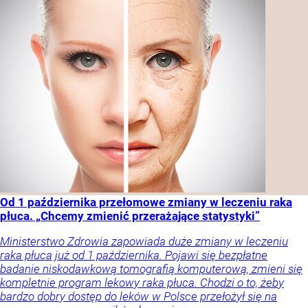
Od 1 października przełomowe zmiany w leczeniu raka
płuca. „Chcemy zmienić przerażające statystyki”
Ministerstwo Zdrowia zapowiada duże zmiany w leczeniu
raka płuca już od 1 października. Pojawi się bezpłatne
badanie niskodawkową tomografią komputerową, zmieni się
kompletnie program lekowy raka płuca. Chodzi o to, żeby
bardzo dobry dostęp do leków w Polsce przełożył się na