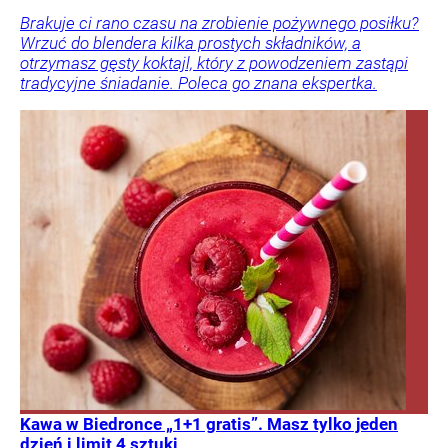
Brakuje ci rano czasu na zrobienie pożywnego posiłku?
Wrzuć do blendera kilka prostych składników, a
otrzymasz gęsty koktajl, który z powodzeniem zastąpi
tradycyjne śniadanie. Poleca go znana ekspertka.
Kawa w Biedronce „1+1 gratis”. Masz tylko jeden
dzień i limit 4 sztuki