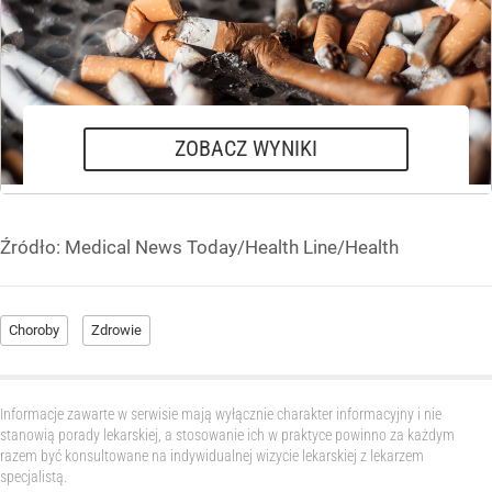
2-3 razy
Wiele razy, ale bezskutecznie
Nie palę
ZOBACZ WYNIKI
Źródło:
Medical News Today/Health Line/Health
Choroby
Zdrowie
Informacje zawarte w serwisie mają wyłącznie charakter informacyjny i nie
stanowią porady lekarskiej, a stosowanie ich w praktyce powinno za każdym
razem być konsultowane na indywidualnej wizycie lekarskiej z lekarzem
specjalistą.