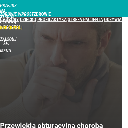
PRZEJDŹ
NA
ZDROWIE WPROST
STRONĘ
CHOROBY
DZIECKO
PROFILAKTYKA
STREFA PACJENTA
ODŻYWIANIE
GŁÓWNĄ
WPROST.PL
UBSKRYBUJ
ZALOGUJ
MENU
Przewlekła obturacyjna choroba