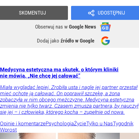
SKOMENTUJ
UDOSTĘPNIJ
Obserwuj nas
w
Google News
Dodaj jako
źródło w Google
Medycyna estetyczna ma skutek, o którym kliniki
nie mówią. „Nie chcę jej całować”
Miała wyglądać lepiej. Zrobiła usta i nagle jej partner przestał
mieć ochotę ją całować. On poprawił szczękę, a żona
zobaczyła w nim obcego mężczyznę. Medycyna estetyczna
zmienia nie tylko twarz. Czasem zmusza partnera, by nauczył
się jej – i człowieka, którego kocha – zupełnie od nowa.
Opinie i komentarze
Psychologia
Życie
Tylko u Nas
Tygodnik
Wprost