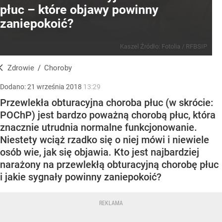
płuc – które objawy powinny
zaniepokoić?
Kaszel
Źródło:
Fotolia
/
RFBSIP
Zdrowie
/
Choroby
Dodano:
21
września
2018
13:29
Przewlekła obturacyjna choroba płuc (w skrócie:
POChP) jest bardzo poważną chorobą płuc, która
znacznie utrudnia normalne funkcjonowanie.
Niestety wciąż rzadko się o niej mówi i niewiele
osób wie, jak się objawia. Kto jest najbardziej
narażony na przewlekłą obturacyjną chorobę płuc
i jakie sygnały powinny zaniepokoić?