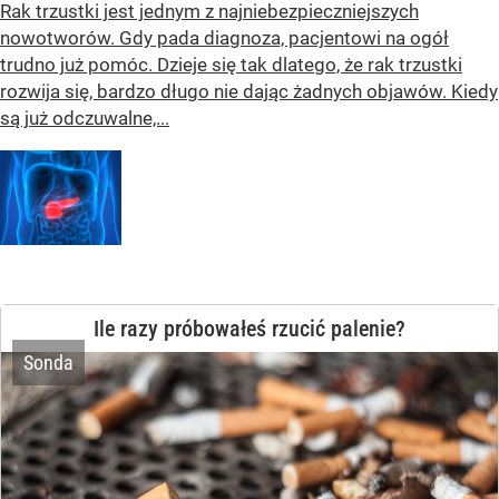
Rak trzustki jest jednym z najniebezpieczniejszych
nowotworów. Gdy pada diagnoza, pacjentowi na ogół
trudno już pomóc. Dzieje się tak dlatego, że rak trzustki
rozwija się, bardzo długo nie dając żadnych objawów. Kiedy
są już odczuwalne,...
Ile razy próbowałeś rzucić palenie?
Sonda
Jeszcze ani razu, ale zamierzam
spróbować
Nie zamierzam rzucić palenia
Jeden raz