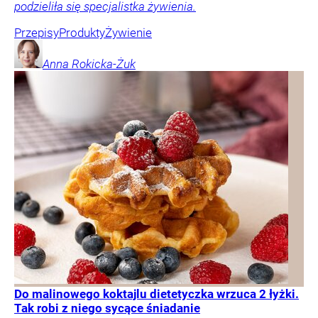
podzieliła się specjalistka żywienia.
Przepisy
Produkty
Żywienie
Anna
Rokicka-Żuk
Do malinowego koktajlu dietetyczka wrzuca 2 łyżki.
Tak robi z niego sycące śniadanie