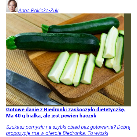
Anna
Rokicka-Żuk
Gotowe danie z Biedronki zaskoczyło dietetyczkę.
Ma 40 g białka, ale jest pewien haczyk
Szukasz pomysłu na szybki obiad bez gotowania? Dobrą
propozycję ma w ofercie Biedronka. To włoski