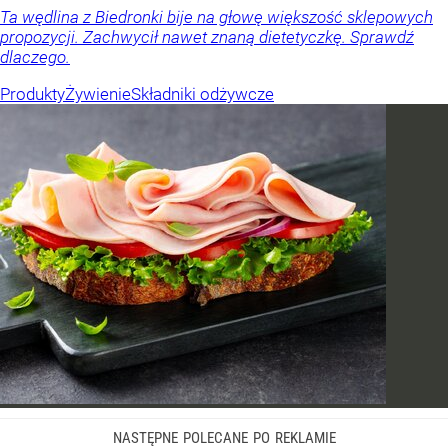
Ta wędlina z Biedronki bije na głowę większość sklepowych
propozycji. Zachwycił nawet znaną dietetyczkę. Sprawdź
dlaczego.
Produkty
Żywienie
Składniki odżywcze