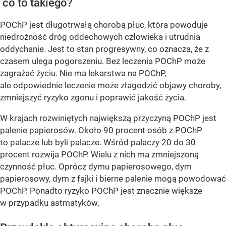
co to takiego?
POChP jest długotrwałą chorobą płuc, która powoduje
niedrożność dróg oddechowych człowieka i utrudnia
oddychanie. Jest to stan progresywny, co oznacza, że ​​z
czasem ulega pogorszeniu. Bez leczenia POChP może
zagrażać życiu. Nie ma lekarstwa na POChP,
ale odpowiednie leczenie może złagodzić objawy choroby,
zmniejszyć ryzyko zgonu i poprawić jakość życia.
W krajach rozwiniętych największą przyczyną POChP jest
palenie papierosów. Około 90 procent osób z POChP
to palacze lub byli palacze. Wśród palaczy 20 do 30
procent rozwija POChP. Wielu z nich ma zmniejszoną
czynność płuc. Oprócz dymu papierosowego, dym
papierosowy, dym z fajki i bierne palenie mogą powodować
POChP. Ponadto ryzyko POChP jest znacznie większe
w przypadku astmatyków.