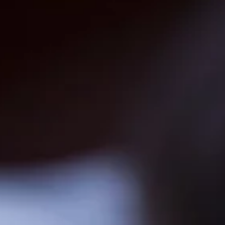
Cicha epidemia wśród Polek. Dane naprawdę niep
dodaj
Farmacja: wzrost pod presją. co czeka branżę do 
1
Większość Polaków wybiera kurczaka. Dietetycy cz
dodaj