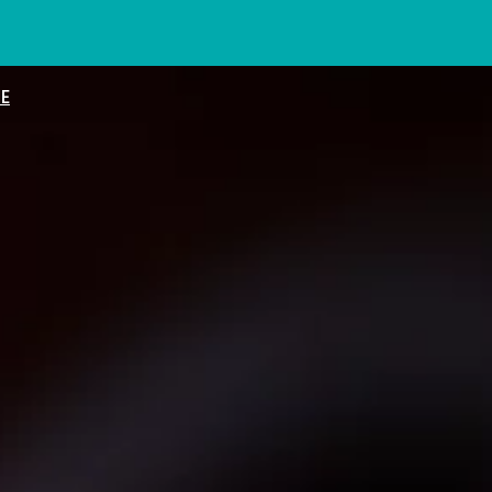
IE
 świecie program profilaktyki raka jelita, uczył odpowiedzia
rką. „Opowiada pop-psychologiczne brednie”
ki temu zapiekanka wychodzi idealna