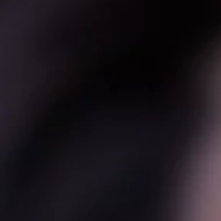
okoją
2030 roku?
ęściej polecają inne mięso dzieciom i seniorom