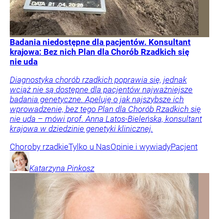
Badania niedostępne dla pacjentów. Konsultant
krajowa: Bez nich Plan dla Chorób Rzadkich się
nie uda
Diagnostyka chorób rzadkich poprawia się, jednak
wciąż nie są dostępne dla pacjentów najważniejsze
badania genetyczne. Apeluję o jak najszybsze ich
wprowadzenie, bez tego Plan dla Chorób Rzadkich się
nie uda – mówi prof. Anna Latos-Bieleńska, konsultant
krajowa w dziedzinie genetyki klinicznej.
Choroby rzadkie
Tylko u Nas
Opinie i wywiady
Pacjent
Katarzyna
Pinkosz