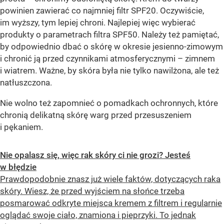
powinien zawierać co najmniej filtr SPF20. Oczywiście,
im wyższy, tym lepiej chroni. Najlepiej więc wybierać
produkty o parametrach filtra SPF50. Należy też pamiętać,
by odpowiednio dbać o skórę w okresie jesienno-zimowym
i chronić ją przed czynnikami atmosferycznymi – zimnem
i wiatrem. Ważne, by skóra była nie tylko nawilżona, ale też
natłuszczona.
Nie wolno też zapomnieć o pomadkach ochronnych, które
chronią delikatną skórę warg przed przesuszeniem
i pękaniem.
Nie opalasz się, więc rak skóry ci nie grozi? Jesteś
w błędzie
Prawdopodobnie znasz już wiele faktów, dotyczących raka
skóry. Wiesz, że przed wyjściem na słońce trzeba
posmarować odkryte miejsca kremem z filtrem i regularnie
oglądać swoje ciało, znamiona i pieprzyki. To jednak