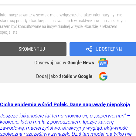
Informacje zawarte w serwisie mają wyłącznie charakter informacyjny i nie
stanowią porady lekarskiej, a stosowanie ich w praktyce powinno za każdym
razem być konsultowane na indywidualnej wizycie lekarskiej z lekarzem
specjalistą.
SKOMENTUJ
UDOSTĘPNIJ
Obserwuj nas
w
Google News
Dodaj jako
źródło w Google
Cicha epidemia wśród Polek. Dane naprawdę niepokoją
Jeszcze kilkanaście lat temu mówiło się o „superwoman” –
kobiecie, która miała z powodzeniem łączyć karierę
zawodową, macierzyństwo, atrakcyjny wygląd, aktywność
społeczną i szczęśliwy związek. Dziś ten model nie tylko nie