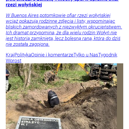
rzezi wołyńskiej
W Buenos Aires potomkowie ofiar rzezi wołyńskiej
wciąż pokazują rodzinne zdjęcia i listy, wspominając
bliskich zamordowanych z niezwykłym okrucieństwem.
Ich dramat przypomina, że dla wielu rodzin Wołyń nie
jest historią zamkniętą, lecz bolesną raną, która do dziś
nie została zagojona.
Kraj
Polityka
Opinie i komentarze
Tylko u Nas
Tygodnik
Wprost