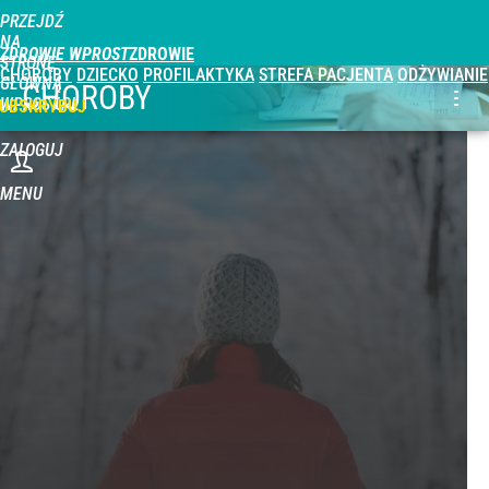
PRZEJDŹ
NA
ZDROWIE WPROST
STRONĘ
CHOROBY
DZIECKO
PROFILAKTYKA
STREFA PACJENTA
ODŻYWIANIE
GŁÓWNĄ
CHOROBY
WPROST.PL
UBSKRYBUJ
ZALOGUJ
MENU