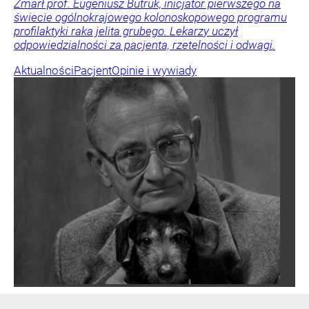
Zmarł prof. Eugeniusz Butruk, inicjator pierwszego na
świecie ogólnokrajowego kolonoskopowego programu
profilaktyki raka jelita grubego. Lekarzy uczył
odpowiedzialności za pacjenta, rzetelności i odwagi.
Aktualności
Pacjent
Opinie i wywiady