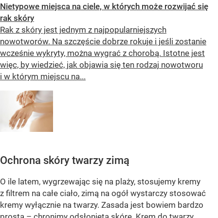
Nietypowe miejsca na ciele, w których może rozwijać się
rak skóry
Rak z skóry jest jednym z najpopularniejszych
nowotworów. Na szczęście dobrze rokuje i jeśli zostanie
wcześnie wykryty, można wygrać z chorobą. Istotne jest
więc, by wiedzieć, jak objawia się ten rodzaj nowotworu
i w którym miejscu na...
Ochrona skóry twarzy zimą
O ile latem, wygrzewając się na plaży, stosujemy kremy
z filtrem na całe ciało, zimą na ogół wystarczy stosować
kremy wyłącznie na twarzy. Zasada jest bowiem bardzo
prosta – chronimy odsłoniętą skórę. Krem do twarzy