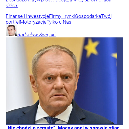
dzień.
Finanse i inwestycje
Firmy i rynki
Gospodarka
Twój
portfel
Motoryzacja
Tylko u Nas
Radosław
Święcki
„Nie chodzi o zemstę”. Mocny apel w sprawie ofiar