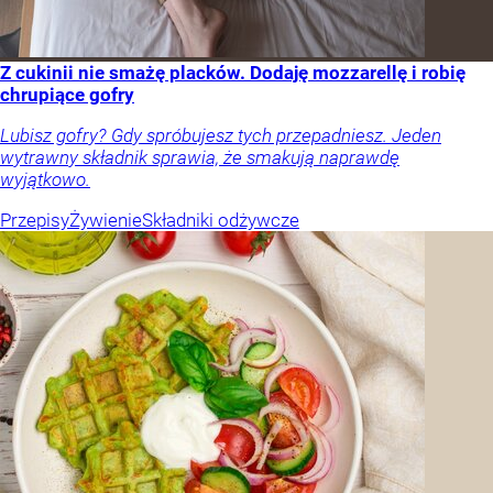
Z cukinii nie smażę placków. Dodaję mozzarellę i robię
chrupiące gofry
Lubisz gofry? Gdy spróbujesz tych przepadniesz. Jeden
wytrawny składnik sprawia, że smakują naprawdę
wyjątkowo.
Przepisy
Żywienie
Składniki odżywcze