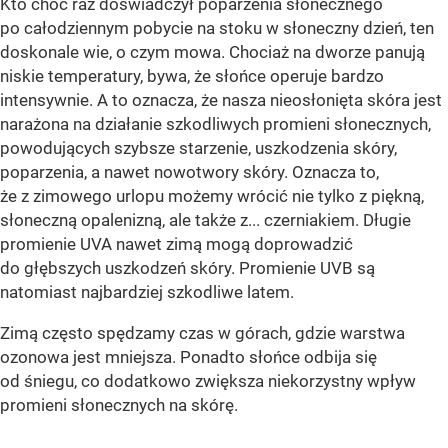
Kto choć raz doświadczył poparzenia słonecznego
po całodziennym pobycie na stoku w słoneczny dzień, ten
doskonale wie, o czym mowa. Chociaż na dworze panują
niskie temperatury, bywa, że słońce operuje bardzo
intensywnie. A to oznacza, że nasza nieosłonięta skóra jest
narażona na działanie szkodliwych promieni słonecznych,
powodujących szybsze starzenie, uszkodzenia skóry,
poparzenia, a nawet nowotwory skóry. Oznacza to,
że z zimowego urlopu możemy wrócić nie tylko z piękną,
słoneczną opalenizną, ale także z... czerniakiem. Długie
promienie UVA nawet zimą mogą doprowadzić
do głębszych uszkodzeń skóry. Promienie UVB są
natomiast najbardziej szkodliwe latem.
Zimą często spędzamy czas w górach, gdzie warstwa
ozonowa jest mniejsza. Ponadto słońce odbija się
od śniegu, co dodatkowo zwiększa niekorzystny wpływ
promieni słonecznych na skórę.