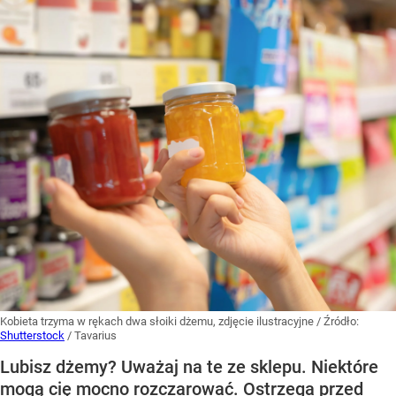
Kobieta trzyma w rękach dwa słoiki dżemu, zdjęcie ilustracyjne
/ Źródło:
Shutterstock
/
Tavarius
Lubisz dżemy? Uważaj na te ze sklepu. Niektóre
mogą cię mocno rozczarować. Ostrzega przed