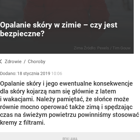
Opalanie skóry w zimie – czy jest
bezpieczne?
Zima
Źródło:
Pexels
/
Tim Gouw
Zdrowie
/
Choroby
Dodano:
18
stycznia
2019
10:06
Opalanie skóry i jego ewentualne konsekwencje
dla skóry kojarzą nam się głównie z latem
i wakacjami. Należy pamiętać, że słońce może
równie mocno operować także zimą i spędzając
czas na świeżym powietrzu powinniśmy stosować
kremy z filtrami.