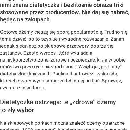
nimi znana dietetyczka i bezlitośnie obnaża triki
stosowane przez producentów. Nie daj się nabrać,
będąc na zakupach.
Gotowe dżemy cieszą się sporą popularnością. Trudno się
temu dziwić, bo to szybkie i wygodne rozwiązanie. Zanim
jednak sięgniesz po sklepowe przetwory, dobrze się
zastanów. Często wyroby, które wyglądają
na niskoprzetworzone, zdrowe i bezpieczne, kryją w sobie
mnóstwo przykrych niespodzianek. Wzięła je „pod lupę”
dietetyczka kliniczna dr Paulina Ihnatowicz i wskazała,
których owocowych smarowideł lepiej unikać. Sprawdź,
czy masz je w domu.
Dietetyczka ostrzega: te „zdrowe” dżemy
to zły wybór
Na sklepowych półkach można znaleźć dżemy opatrzone
napisem „100% owoców”. Na pierwszy rzut oka wydaje się,