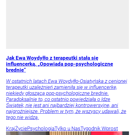
Jak Ewa Woydyłło z terapeutki stała się
influencerką. „Opowiada pop-psychologiczne
brednie”
W ostatnich latach Ewa Woydyłło-Osiatyńska z cenionej
terapeutki uzależnień zamieniła się w influencerkę,
niekiedy głoszącą pop-psychologiczne brednie.
Paradoksalnie to, co ostatnio powiedziała o Idze
Świątek, nie jest ani najbardziej kontrowersyjne, ani
najgroźniejsze. Problem w tym, że wszyscy udawali, że
tego nie widzą.
Kraj
Życie
Psychologia
Tylko u Nas
Tygodnik Wprost