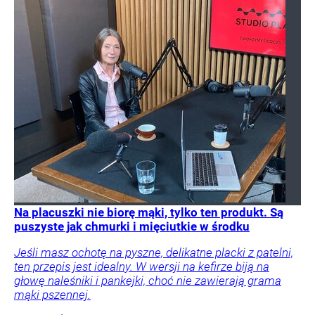
Na placuszki nie biorę mąki, tylko ten produkt. Są
puszyste jak chmurki i mięciutkie w środku
Jeśli masz ochotę na pyszne, delikatne placki z patelni,
ten przepis jest idealny. W wersji na kefirze biją na
głowę naleśniki i pankejki, choć nie zawierają grama
mąki pszennej.