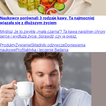
Naukowcy porównali 3 rodzaje kawy. Ta najmocniej
wiązała się z dłuższym życiem
Myślisz, że to zwykła „mała czarna”? Ta kawa najsilniej chroni
serce i wydłuża życie. Sprawdź, czy ją pijesz.
Produkty
Żywienie
Składniki odżywcze
Doniesienia
naukowe
Profilaktyka i leczenie
Badania