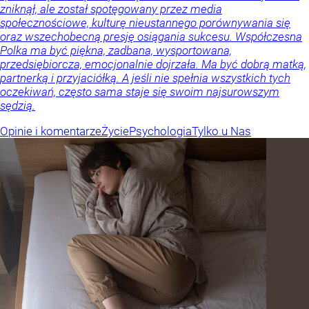
zniknął, ale został spotęgowany przez media
społecznościowe, kulturę nieustannego porównywania się
oraz wszechobecną presję osiągania sukcesu. Współczesna
Polka ma być piękna, zadbana, wysportowana,
przedsiębiorcza, emocjonalnie dojrzała. Ma być dobrą matką,
partnerką i przyjaciółką. A jeśli nie spełnia wszystkich tych
oczekiwań, często sama staje się swoim najsurowszym
sędzią.
Opinie i komentarze
Życie
Psychologia
Tylko u Nas