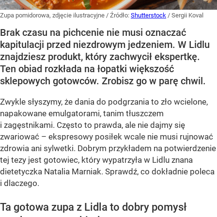
Zupa pomidorowa, zdjęcie ilustracyjne
/ Źródło:
Shutterstock
/
Sergii Koval
Brak czasu na pichcenie nie musi oznaczać
kapitulacji przed niezdrowym jedzeniem. W Lidlu
znajdziesz produkt, który zachwycił ekspertkę.
Ten obiad rozkłada na łopatki większość
sklepowych gotowców. Zrobisz go w parę chwil.
Zwykle słyszymy, że dania do podgrzania to zło wcielone,
napakowane emulgatorami, tanim tłuszczem
i zagęstnikami. Często to prawda, ale nie dajmy się
zwariować – ekspresowy posiłek wcale nie musi rujnować
zdrowia ani sylwetki. Dobrym przykładem na potwierdzenie
tej tezy jest gotowiec, który wypatrzyła w Lidlu znana
dietetyczka Natalia Marniak. Sprawdź, co dokładnie poleca
i dlaczego.
Ta gotowa zupa z Lidla to dobry pomysł