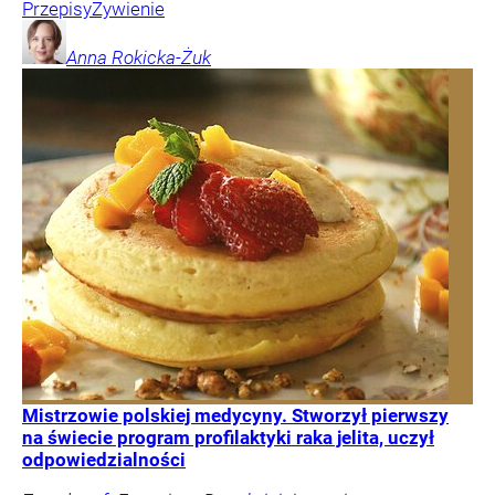
Przepisy
Żywienie
Anna
Rokicka-Żuk
Mistrzowie polskiej medycyny. Stworzył pierwszy
na świecie program profilaktyki raka jelita, uczył
odpowiedzialności