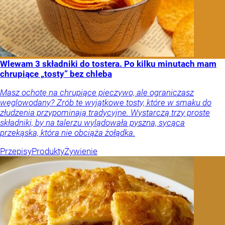
Wlewam 3 składniki do tostera. Po kilku minutach mam
chrupiące „tosty” bez chleba
Masz ochotę na chrupiące pieczywo, ale ograniczasz
węglowodany? Zrób te wyjątkowe tosty, które w smaku do
złudzenia przypominają tradycyjne. Wystarczą trzy proste
składniki, by na talerzu wylądowała pyszna, sycąca
przekąska, która nie obciąża żołądka.
Przepisy
Produkty
Żywienie