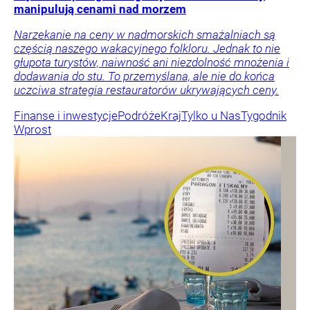
manipulują cenami nad morzem
Narzekanie na ceny w nadmorskich smażalniach są
częścią naszego wakacyjnego folkloru. Jednak to nie
głupota turystów, naiwność ani niezdolność mnożenia i
dodawania do stu. To przemyślana, ale nie do końca
uczciwa strategia restauratorów ukrywających ceny.
Finanse i inwestycje
Podróże
Kraj
Tylko u Nas
Tygodnik
Wprost