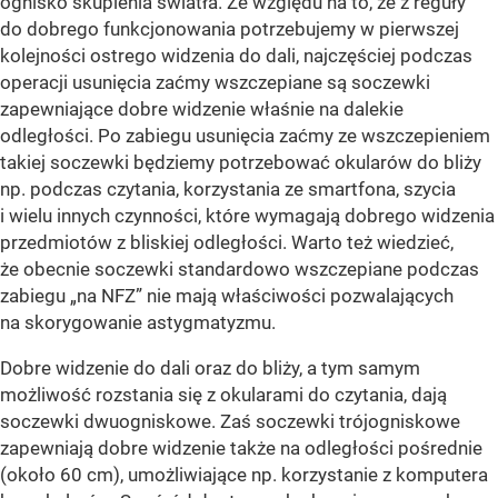
ognisko skupienia światła. Ze względu na to, że z reguły
do dobrego funkcjonowania potrzebujemy w pierwszej
kolejności ostrego widzenia do dali, najczęściej podczas
operacji usunięcia zaćmy wszczepiane są soczewki
zapewniające dobre widzenie właśnie na dalekie
odległości. Po zabiegu usunięcia zaćmy ze wszczepieniem
takiej soczewki będziemy potrzebować okularów do bliży
np. podczas czytania, korzystania ze smartfona, szycia
i wielu innych czynności, które wymagają dobrego widzenia
przedmiotów z bliskiej odległości. Warto też wiedzieć,
że obecnie soczewki standardowo wszczepiane podczas
zabiegu „na NFZ” nie mają właściwości pozwalających
na skorygowanie astygmatyzmu.
Dobre widzenie do dali oraz do bliży, a tym samym
możliwość rozstania się z okularami do czytania, dają
soczewki dwuogniskowe. Zaś soczewki trójogniskowe
zapewniają dobre widzenie także na odległości pośrednie
(około 60 cm), umożliwiające np. korzystanie z komputera