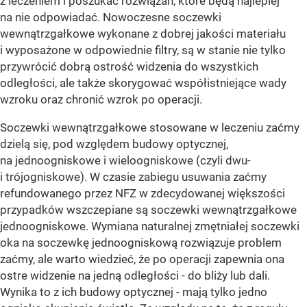
z leczeniem i poszukać rozwiązań, które będą najlepiej
na nie odpowiadać. Nowoczesne soczewki
wewnątrzgałkowe wykonane z dobrej jakości materiału
i wyposażone w odpowiednie filtry, są w stanie nie tylko
przywrócić dobrą ostrość widzenia do wszystkich
odległości, ale także skorygować współistniejące wady
wzroku oraz chronić wzrok po operacji.
Soczewki wewnątrzgałkowe stosowane w leczeniu zaćmy
dzielą się, pod względem budowy optycznej,
na jednoogniskowe i wieloogniskowe (czyli dwu-
i trójogniskowe). W czasie zabiegu usuwania zaćmy
refundowanego przez NFZ w zdecydowanej większości
przypadków wszczepiane są soczewki wewnątrzgałkowe
jednoogniskowe. Wymiana naturalnej zmętniałej soczewki
oka na soczewkę jednoogniskową rozwiązuje problem
zaćmy, ale warto wiedzieć, że po operacji zapewnia ona
ostre widzenie na jedną odległości - do bliży lub dali.
Wynika to z ich budowy optycznej - mają tylko jedno