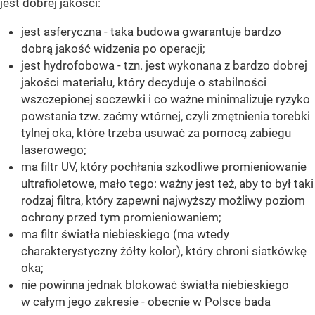
jest dobrej jakości:
jest asferyczna - taka budowa gwarantuje bardzo
dobrą jakość widzenia po operacji;
jest hydrofobowa - tzn. jest wykonana z bardzo dobrej
jakości materiału, który decyduje o stabilności
wszczepionej soczewki i co ważne minimalizuje ryzyko
powstania tzw. zaćmy wtórnej, czyli zmętnienia torebki
tylnej oka, które trzeba usuwać za pomocą zabiegu
laserowego;
ma filtr UV, który pochłania szkodliwe promieniowanie
ultrafioletowe, mało tego: ważny jest też, aby to był taki
rodzaj filtra, który zapewni najwyższy możliwy poziom
ochrony przed tym promieniowaniem;
ma filtr światła niebieskiego (ma wtedy
charakterystyczny żółty kolor), który chroni siatkówkę
oka;
nie powinna jednak blokować światła niebieskiego
w całym jego zakresie - obecnie w Polsce bada