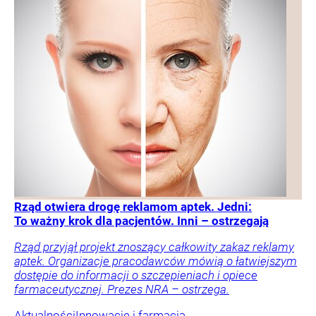
Rząd otwiera drogę reklamom aptek. Jedni:
To ważny krok dla pacjentów. Inni – ostrzegają
Rząd przyjął projekt znoszący całkowity zakaz reklamy
aptek. Organizacje pracodawców mówią o łatwiejszym
dostępie do informacji o szczepieniach i opiece
farmaceutycznej. Prezes NRA – ostrzega.
Aktualności
Innowacje i farmacja