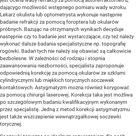
jest ocena wady refrakcji za pomocą autorefraktometru,
dającygo możliwość wstępnego pomiaru wady wzroku.
Lekarz okulista lub optometrysta wykonuje następnie
badanie refrakcji za pomocą foroptera lub okularów
próbnych. Bazując na otrzymanych wynikach decyduje
następnie czy to badanie jest wystarczające, czy też należy
wykonać dalsze badania specjalistyczne np. topografię
rogówki. Badań tych nie należy się obawiać są całkowicie
bezbolesne. W zależności od rodzaju i stopnia
zaawansowania niezborności, specjalista zaproponuje
odpowiednią korekcję za pomocą okularów ze szkłami
cylindrycznymi lub miękkich torycznych soczewek
kontaktowych. Astygmatyzm można również korygować
za pomocą chirurgii laserowej. Korekcja taka jest możliwa
po szczegółowym badaniu kwalifikacyjnym wykonanym
przez specjalistę. Jedną z metod korekcji astygmatyzmu
jest także wszczepienie wewnątrzgałkowej soczewki
torycznej.