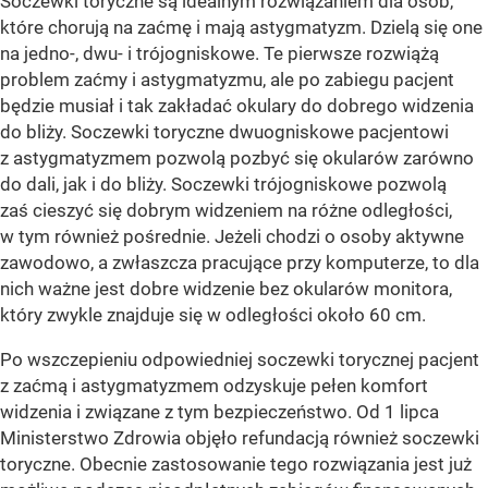
Soczewki toryczne są idealnym rozwiązaniem dla osób,
które chorują na zaćmę i mają astygmatyzm. Dzielą się one
na jedno-, dwu- i trójogniskowe. Te pierwsze rozwiążą
problem zaćmy i astygmatyzmu, ale po zabiegu pacjent
będzie musiał i tak zakładać okulary do dobrego widzenia
do bliży. Soczewki toryczne dwuogniskowe pacjentowi
z astygmatyzmem pozwolą pozbyć się okularów zarówno
do dali, jak i do bliży. Soczewki trójogniskowe pozwolą
zaś cieszyć się dobrym widzeniem na różne odległości,
w tym również pośrednie. Jeżeli chodzi o osoby aktywne
zawodowo, a zwłaszcza pracujące przy komputerze, to dla
nich ważne jest dobre widzenie bez okularów monitora,
który zwykle znajduje się w odległości około 60 cm.
Po wszczepieniu odpowiedniej soczewki torycznej pacjent
z zaćmą i astygmatyzmem odzyskuje pełen komfort
widzenia i związane z tym bezpieczeństwo. Od 1 lipca
Ministerstwo Zdrowia objęło refundacją również soczewki
toryczne. Obecnie zastosowanie tego rozwiązania jest już