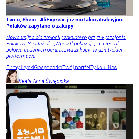
Temu, Shein i AliExpress już nie takie atrakcyjne.
Polaków zapytano o zakupy
Nowe unijne cła zmieniły zakupowe przyzwyczajenia
Polaków. Sondaż dla „Wprost” pokazuje, że niemal
połowa badanych ograniczyła zakupy na azjatyckich
platformach.
Firmy i rynki
Gospodarka
Twój portfel
Tylko u Nas
Beata Anna
Święcicka