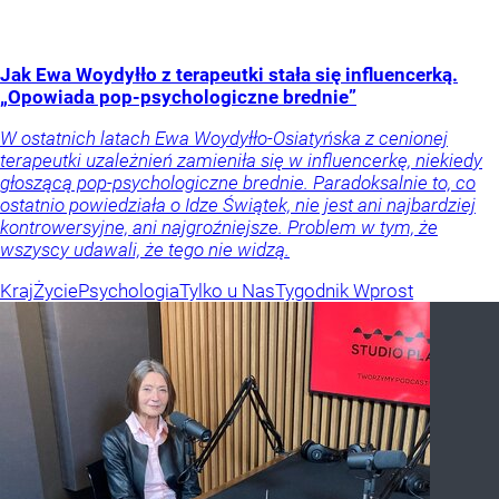
Jak Ewa Woydyłło z terapeutki stała się influencerką.
„Opowiada pop-psychologiczne brednie”
W ostatnich latach Ewa Woydyłło-Osiatyńska z cenionej
terapeutki uzależnień zamieniła się w influencerkę, niekiedy
głoszącą pop-psychologiczne brednie. Paradoksalnie to, co
ostatnio powiedziała o Idze Świątek, nie jest ani najbardziej
kontrowersyjne, ani najgroźniejsze. Problem w tym, że
wszyscy udawali, że tego nie widzą.
Kraj
Życie
Psychologia
Tylko u Nas
Tygodnik Wprost