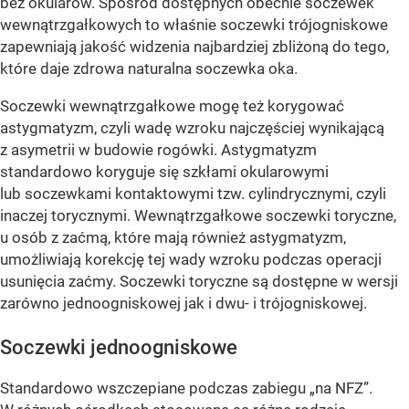
bez okularów. Spośród dostępnych obecnie soczewek
wewnątrzgałkowych to właśnie soczewki trójogniskowe
zapewniają jakość widzenia najbardziej zbliżoną do tego,
które daje zdrowa naturalna soczewka oka.
Soczewki wewnątrzgałkowe mogę też korygować
astygmatyzm, czyli wadę wzroku najczęściej wynikającą
z asymetrii w budowie rogówki. Astygmatyzm
standardowo koryguje się szkłami okularowymi
lub soczewkami kontaktowymi tzw. cylindrycznymi, czyli
inaczej torycznymi. Wewnątrzgałkowe soczewki toryczne,
u osób z zaćmą, które mają również astygmatyzm,
umożliwiają korekcję tej wady wzroku podczas operacji
usunięcia zaćmy. Soczewki toryczne są dostępne w wersji
zarówno jednoogniskowej jak i dwu- i trójogniskowej.
Soczewki jednoogniskowe
Standardowo wszczepiane podczas zabiegu „na NFZ”.