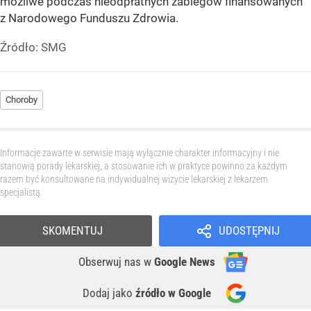
możliwe podczas nieodpłatnych zabiegów finansowanych
z Narodowego Funduszu Zdrowia.
Źródło:
SMG
Choroby
Informacje zawarte w serwisie mają wyłącznie charakter informacyjny i nie
stanowią porady lekarskiej, a stosowanie ich w praktyce powinno za każdym
razem być konsultowane na indywidualnej wizycie lekarskiej z lekarzem
specjalistą.
SKOMENTUJ
UDOSTĘPNIJ
Obserwuj nas
w
Google News
Dodaj jako
źródło w Google