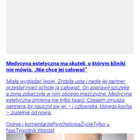
Medycyna estetyczna ma skutek, o którym kliniki
nie mówią. „Nie chcę jej całować”
Miała wyglądać lepiej. Zrobiła usta i nagle jej partner
przestał mieć ochotę ją całować. On poprawił szczękę,
a żona zobaczyła w nim obcego mężczyznę. Medycyna
estetyczna zmienia nie tylko twarz. Czasem zmusza
partnera, by nauczył się jej – i człowieka, którego kocha
– zupełnie od nowa.
Opinie i komentarze
Psychologia
Życie
Tylko u
Nas
Tygodnik Wprost