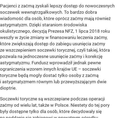
Pacjenci z zaćmą zyskali lepszy dostęp do nowoczesnych
soczewek wewnątrzgałkowych. To bardzo dobra
wiadomość dla osób, które oprócz zaćmy mają również
astygmatyzm. Dzięki staraniom środowiska
okulistycznego, decyzją Prezesa NFZ, 1 lipca 2018 roku
weszły w życie zmiany w finansowaniu leczenia zaćmy,
które zwiększają dostęp do zabiegu usunięcia zaćmy
ze wszczepieniem soczewki torycznej, czyli takiej, która
pozwala na jednoczesne usunięcie zaćmy i korekcję
astygmatyzmu. Fundusz wprowadził jednak pewne
ograniczenia wzorem innych krajów UE – soczewki
toryczne będą mogły dostać tylko osoby z zaćmą
i astygmatyzmem równym lub przewyższającym dwie
dioptrie.
Soczewki toryczne są wszczepiane podczas operacji
zaćmy od wielu lat, także w Polsce. Niestety do tej pory
były dostępne tylko dla osób, które decydowały się
na poddanie się zabiegowi w prywatnym ośrodku