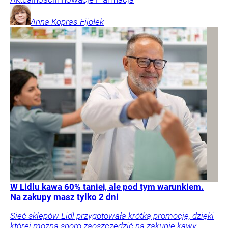
Anna
Kopras-Fijołek
W Lidlu kawa 60% taniej, ale pod tym warunkiem.
Na zakupy masz tylko 2 dni
Sieć sklepów Lidl przygotowała krótką promocję, dzięki
której można sporo zaoszczędzić na zakupie kawy.