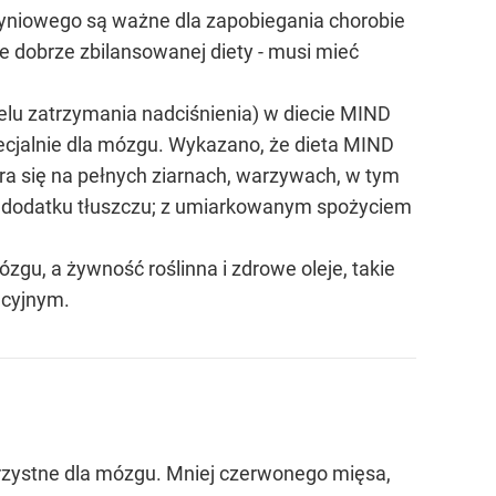
czyniowego są ważne dla zapobiegania chorobie
je dobrze zbilansowanej diety - musi mieć
elu zatrzymania nadciśnienia) w diecie MIND
ecjalnie dla mózgu. Wykazano, że dieta MIND
ra się na pełnych ziarnach, warzywach, w tym
nym dodatku tłuszczu; z umiarkowanym spożyciem
u, a żywność roślinna i zdrowe oleje, takie
acyjnym.
korzystne dla mózgu. Mniej czerwonego mięsa,