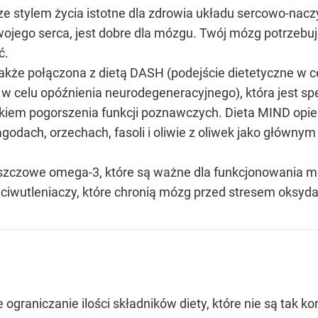
 ze stylem życia istotne dla zdrowia układu sercowo-na
 twojego serca, jest dobre dla mózgu. Twój mózg potrzebu
ć.
kże połączona z dietą DASH (podejście dietetyczne w c
w celu opóźnienia neurodegeneracyjnego), która jest sp
kiem pogorszenia funkcji poznawczych. Dieta MIND opie
jagodach, orzechach, fasoli i oliwie z oliwek jako głów
zczowe omega-3, które są ważne dla funkcjonowania mózg
zeciwutleniaczy, które chronią mózg przed stresem oksyd
ograniczanie ilości składników diety, które nie są tak 