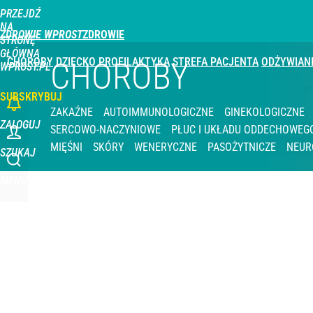
PRZEJDŹ
Udostępnij
0
Skomentuj
NA
ZDROWIE WPROST
STRONĘ
GŁÓWNĄ
CHOROBY
DZIECKO
PROFILAKTYKA
STREFA PACJENTA
ODŻYWIAN
CHOROBY
WPROST.PL
SUBSKRYBUJ
ZAKAŹNE
AUTOIMMUNOLOGICZNE
GINEKOLOGICZNE
ZALOGUJ
SERCOWO-NACZYNIOWE
PŁUC I UKŁADU ODDECHOWEG
MIĘŚNI
SKÓRY
WENERYCZNE
PASOŻYTNICZE
NEUR
SZUKAJ
MENU