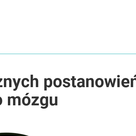
znych postanowie
o mózgu