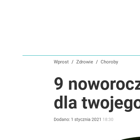
Wprost
/
Zdrowie
/
Choroby
9 noworoc
dla twojeg
Dodano:
1
stycznia
2021
18:30