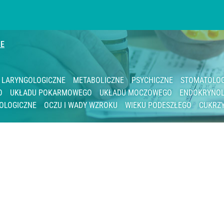
IE
LARYNGOLOGICZNE
METABOLICZNE
PSYCHICZNE
STOMATOLOG
O
UKŁADU POKARMOWEGO
UKŁADU MOCZOWEGO
ENDOKRYNOL
OLOGICZNE
OCZU I WADY WZROKU
WIEKU PODESZŁEGO
CUKRZ