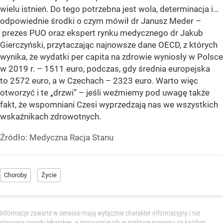
wielu istnień. Do tego potrzebna jest wola, determinacja i…
odpowiednie środki o czym mówił dr Janusz Meder –
prezes PUO oraz ekspert rynku medycznego dr Jakub
Gierczyński, przytaczając najnowsze dane OECD, z których
wynika, że wydatki per capita na zdrowie wyniosły w Polsce
w 2019 r. – 1511 euro, podczas, gdy średnia europejska
to 2572 euro, a w Czechach – 2323 euro. Warto więc
otworzyć i te „drzwi” – jeśli weźmiemy pod uwagę także
fakt, że wspomniani Czesi wyprzedzają nas we wszystkich
wskaźnikach zdrowotnych.
Źródło:
Medyczna Racja Stanu
Choroby
Życie
Informacje zawarte w serwisie mają wyłącznie charakter informacyjny i nie
stanowią porady lekarskiej, a stosowanie ich w praktyce powinno za każdym