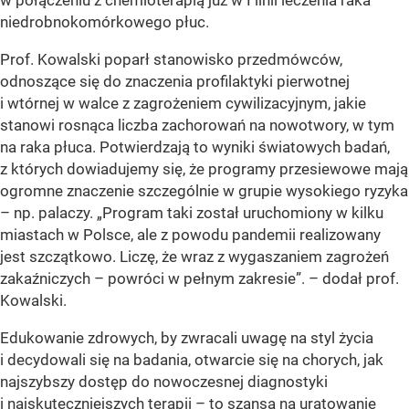
w połączeniu z chemioterapią już w I linii leczenia raka
niedrobnokomórkowego płuc.
Prof. Kowalski poparł stanowisko przedmówców,
odnoszące się do znaczenia profilaktyki pierwotnej
i wtórnej w walce z zagrożeniem cywilizacyjnym, jakie
stanowi rosnąca liczba zachorowań na nowotwory, w tym
na raka płuca. Potwierdzają to wyniki światowych badań,
z których dowiadujemy się, że programy przesiewowe mają
ogromne znaczenie szczególnie w grupie wysokiego ryzyka
– np. palaczy. „Program taki został uruchomiony w kilku
miastach w Polsce, ale z powodu pandemii realizowany
jest szczątkowo. Liczę, że wraz z wygaszaniem zagrożeń
zakaźniczych – powróci w pełnym zakresie”. – dodał prof.
Kowalski.
Edukowanie zdrowych, by zwracali uwagę na styl życia
i decydowali się na badania, otwarcie się na chorych, jak
najszybszy dostęp do nowoczesnej diagnostyki
i najskuteczniejszych terapii – to szansa na uratowanie