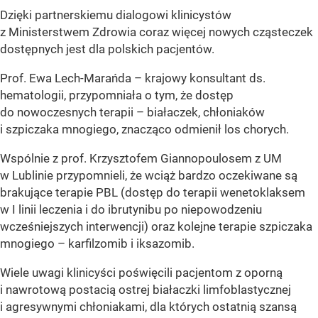
Dzięki partnerskiemu dialogowi klinicystów
z Ministerstwem Zdrowia coraz więcej nowych cząsteczek
dostępnych jest dla polskich pacjentów.
Prof. Ewa Lech-Marańda – krajowy konsultant ds.
hematologii, przypomniała o tym, że dostęp
do nowoczesnych terapii – białaczek, chłoniaków
i szpiczaka mnogiego, znacząco odmienił los chorych.
Wspólnie z prof. Krzysztofem Giannopoulosem z UM
w Lublinie przypomnieli, że wciąż bardzo oczekiwane są
brakujące terapie PBL (dostęp do terapii wenetoklaksem
w I linii leczenia i do ibrutynibu po niepowodzeniu
wcześniejszych interwencji) oraz kolejne terapie szpiczaka
mnogiego – karfilzomib i iksazomib.
Wiele uwagi klinicyści poświęcili pacjentom z oporną
i nawrotową postacią ostrej białaczki limfoblastycznej
i agresywnymi chłoniakami, dla których ostatnią szansą