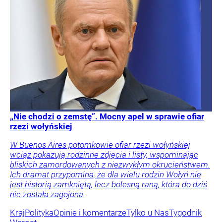
„Nie chodzi o zemstę”. Mocny apel w sprawie ofiar
rzezi wołyńskiej
W Buenos Aires potomkowie ofiar rzezi wołyńskiej
wciąż pokazują rodzinne zdjęcia i listy, wspominając
bliskich zamordowanych z niezwykłym okrucieństwem.
Ich dramat przypomina, że dla wielu rodzin Wołyń nie
jest historią zamkniętą, lecz bolesną raną, która do dziś
nie została zagojona.
Kraj
Polityka
Opinie i komentarze
Tylko u Nas
Tygodnik