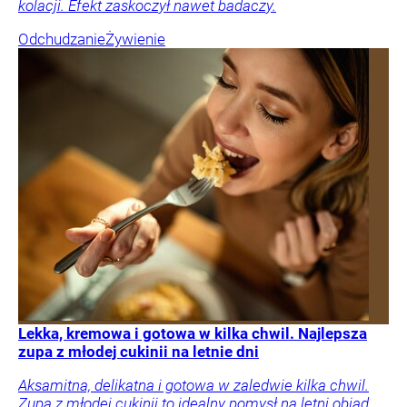
kolacji. Efekt zaskoczył nawet badaczy.
Odchudzanie
Żywienie
Lekka, kremowa i gotowa w kilka chwil. Najlepsza
zupa z młodej cukinii na letnie dni
Aksamitna, delikatna i gotowa w zaledwie kilka chwil.
Zupa z młodej cukinii to idealny pomysł na letni obiad.