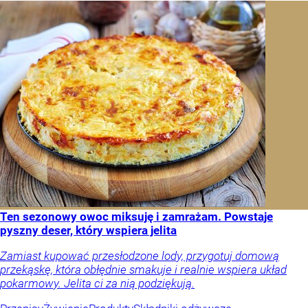
Ten sezonowy owoc miksuję i zamrażam. Powstaje
pyszny deser, który wspiera jelita
Zamiast kupować przesłodzone lody, przygotuj domową
przekąskę, która obłędnie smakuje i realnie wspiera układ
pokarmowy. Jelita ci za nią podziękują.