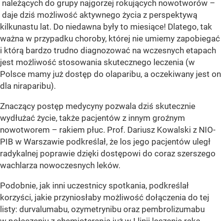
należących do grupy najgorzej rokujących nowotworów –
daje dziś możliwość aktywnego życia z perspektywą
kilkunastu lat. Do niedawna były to miesiące! Dlatego, tak
ważna w przypadku choroby, której nie umiemy zapobiegać
i którą bardzo trudno diagnozować na wczesnych etapach
jest możliwość stosowania skutecznego leczenia (w
Polsce mamy już dostęp do olaparibu, a oczekiwany jest on
dla niraparibu).
Znaczący postęp medycyny pozwala dziś skutecznie
wydłużać życie, także pacjentów z innym groźnym
nowotworem – rakiem płuc. Prof. Dariusz Kowalski z NIO-
PIB w Warszawie podkreślał, że los jego pacjentów uległ
radykalnej poprawie dzięki dostępowi do coraz szerszego
wachlarza nowoczesnych leków.
Podobnie, jak inni uczestnicy spotkania, podkreślał
korzyści, jakie przyniosłaby możliwość dołączenia do tej
listy: durvalumabu, ozymetrynibu oraz pembrolizumabu