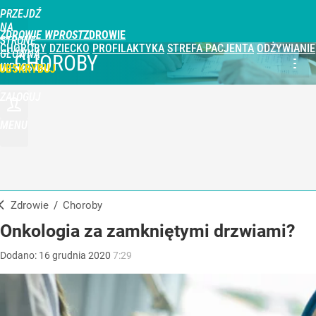
PRZEJDŹ
NA
ZDROWIE WPROST
STRONĘ
CHOROBY
DZIECKO
PROFILAKTYKA
STREFA PACJENTA
ODŻYWIANIE
GŁÓWNĄ
CHOROBY
WPROST.PL
UBSKRYBUJ
ZALOGUJ
MENU
Zdrowie
/
Choroby
Onkologia za zamkniętymi drzwiami?
Dodano:
16
grudnia
2020
7:29