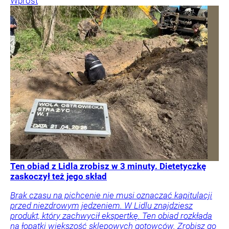
Wprost
Ten obiad z Lidla zrobisz w 3 minuty. Dietetyczkę
zaskoczył też jego skład
Brak czasu na pichcenie nie musi oznaczać kapitulacji
przed niezdrowym jedzeniem. W Lidlu znajdziesz
produkt, który zachwycił ekspertkę. Ten obiad rozkłada
na łopatki większość sklepowych gotowców. Zrobisz go