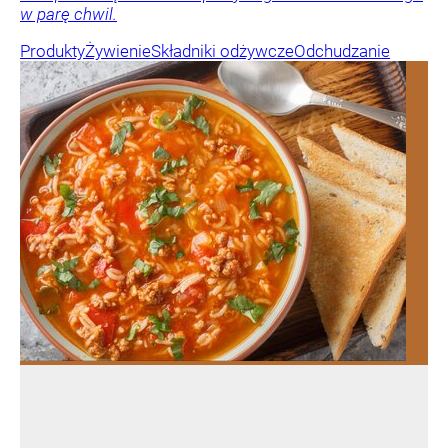
w parę chwil.
Produkty
Żywienie
Składniki odżywcze
Odchudzanie