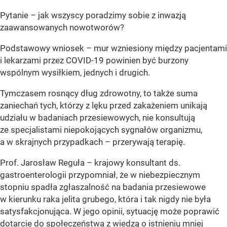
Pytanie – jak wszyscy poradzimy sobie z inwazją
zaawansowanych nowotworów?
Podstawowy wniosek – mur wzniesiony między pacjentami
i lekarzami przez COVID-19 powinien być burzony
wspólnym wysiłkiem, jednych i drugich.
Tymczasem rosnący dług zdrowotny, to także suma
zaniechań tych, którzy z lęku przed zakażeniem unikają
udziału w badaniach przesiewowych, nie konsultują
ze specjalistami niepokojących sygnałów organizmu,
a w skrajnych przypadkach – przerywają terapię.
Prof. Jarosław Reguła – krajowy konsultant ds.
gastroenterologii przypomniał, że w niebezpiecznym
stopniu spadła zgłaszalność na badania przesiewowe
w kierunku raka jelita grubego, która i tak nigdy nie była
satysfakcjonująca. W jego opinii, sytuację może poprawić
dotarcie do społeczeństwa z wiedzą o istnieniu mniej