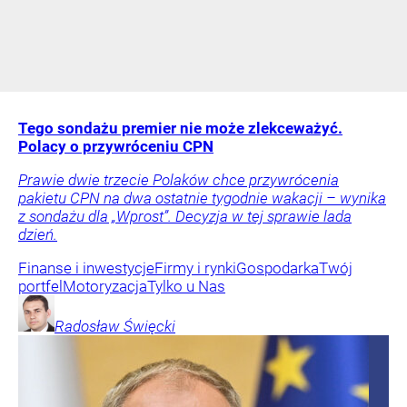
Tego sondażu premier nie może zlekceważyć.
Polacy o przywróceniu CPN
Prawie dwie trzecie Polaków chce przywrócenia
pakietu CPN na dwa ostatnie tygodnie wakacji – wynika
z sondażu dla „Wprost”. Decyzja w tej sprawie lada
dzień.
Finanse i inwestycje
Firmy i rynki
Gospodarka
Twój
portfel
Motoryzacja
Tylko u Nas
Radosław
Święcki