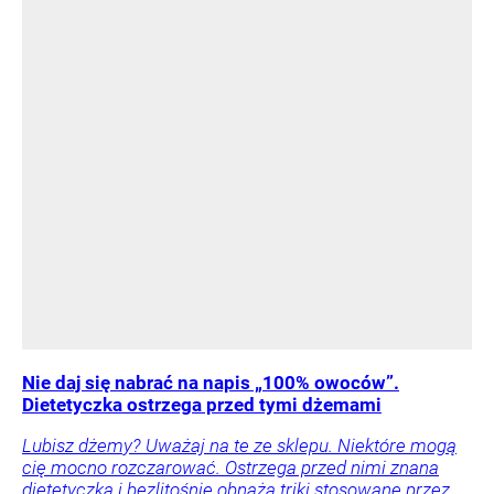
Nie daj się nabrać na napis „100% owoców”.
Dietetyczka ostrzega przed tymi dżemami
Lubisz dżemy? Uważaj na te ze sklepu. Niektóre mogą
cię mocno rozczarować. Ostrzega przed nimi znana
dietetyczka i bezlitośnie obnaża triki stosowane przez