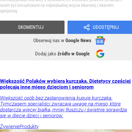
razem być konsultowane na indywidualnej wizycie lekarskiej z lekarzem
specjalistą.
SKOMENTUJ
UDOSTĘPNIJ
Obserwuj nas
w
Google News
Dodaj jako
źródło w Google
Większość Polaków wybiera kurczaka. Dietetycy częściej
polecają inne mięso dzieciom i seniorom
Większość osób bez zastanowienia kupuje kurczaka.
Tymczasem specjaliści zwracają uwagę na mięso, które
dostarcza więcej białka, mniej tłuszczu i świetnie sprawdza
się w diecie dzieci i seniorów.
Żywienie
Produkty