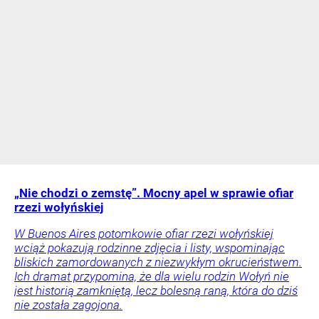
„Nie chodzi o zemstę”. Mocny apel w sprawie ofiar
rzezi wołyńskiej
W Buenos Aires potomkowie ofiar rzezi wołyńskiej
wciąż pokazują rodzinne zdjęcia i listy, wspominając
bliskich zamordowanych z niezwykłym okrucieństwem.
Ich dramat przypomina, że dla wielu rodzin Wołyń nie
jest historią zamkniętą, lecz bolesną raną, która do dziś
nie została zagojona.