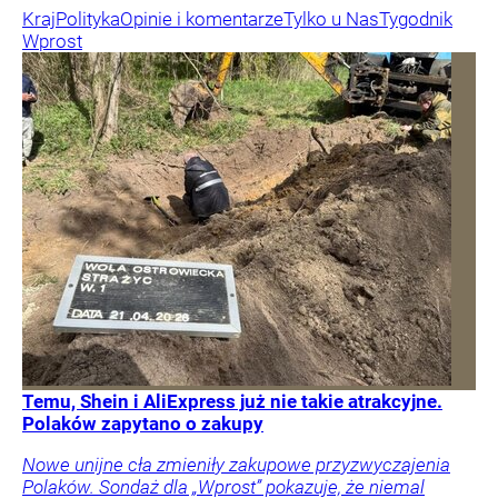
Kraj
Polityka
Opinie i komentarze
Tylko u Nas
Tygodnik
Wprost
Temu, Shein i AliExpress już nie takie atrakcyjne.
Polaków zapytano o zakupy
Nowe unijne cła zmieniły zakupowe przyzwyczajenia
Polaków. Sondaż dla „Wprost” pokazuje, że niemal