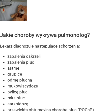
Jakie choroby wykrywa pulmonolog?
Lekarz diagnozuje następujące schorzenia:
zapalenia oskrzeli
zapalenia płuc
astmę
gruźlicę
odmę płucną
mukowiscydozę
pylicę płuc
raka płuc
sarkoidozę
przewlekłą obturacyjną chorobę płuc (POChP)