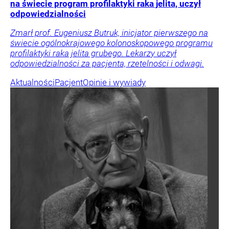
na świecie program profilaktyki raka jelita, uczył
odpowiedzialności
Zmarł prof. Eugeniusz Butruk, inicjator pierwszego na
świecie ogólnokrajowego kolonoskopowego programu
profilaktyki raka jelita grubego. Lekarzy uczył
odpowiedzialności za pacjenta, rzetelności i odwagi.
Aktualności
Pacjent
Opinie i wywiady