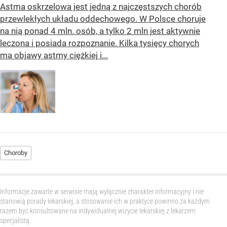
Astma oskrzelowa jest jedną z najczęstszych chorób
przewlekłych układu oddechowego. W Polsce choruje
na nią ponad 4 mln. osób, a tylko 2 mln jest aktywnie
leczona i posiada rozpoznanie. Kilka tysięcy chorych
ma objawy astmy ciężkiej i...
Choroby
Informacje zawarte w serwisie mają wyłącznie charakter informacyjny i nie
stanowią porady lekarskiej, a stosowanie ich w praktyce powinno za każdym
razem być konsultowane na indywidualnej wizycie lekarskiej z lekarzem
specjalistą.