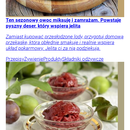
Ten sezonowy owoc miksuję i zamrażam. Powstaje
pyszny deser, który wspiera jelita
Zamiast kupować przesłodzone lody, przygotuj domową
przekąskę, która obłędnie smakuje i realnie wspiera
układ pokarmowy. Jelita ci za nią podziękują.
Przepisy
Żywienie
Produkty
Składniki odżywcze