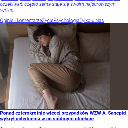
oczekiwań, często sama staje się swoim najsurowszym
sędzią.
Opinie i komentarze
Życie
Psychologia
Tylko u Nas
Ponad czterokrotnie więcej przypadków WZW A. Sanepid
wykrył uchybienia w co siódmym obiekcie