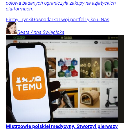
połowa badanych ograniczyła zakupy na azjatyckich
platformach.
Firmy i rynki
Gospodarka
Twój portfel
Tylko u Nas
Beata Anna
Święcicka
Mistrzowie polskiej medycyny. Stworzył pierwszy