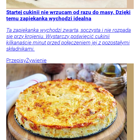
Startej cukinii nie wrzucam od razu do masy. Dzięki
temu zapiekanka wychodzi idealna
Ta zapiekanka wychodzi zwarta, soczysta i nie rozpada
się przy krojeniu. Wystarczy poświęcić cukinii
kilkanaście minut przed połączeniem jej z pozostałymi
składnikami.
Przepisy
Żywienie