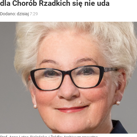
dla Chorób Rzadkich się nie uda
Dodano:
dzisiaj
7:29