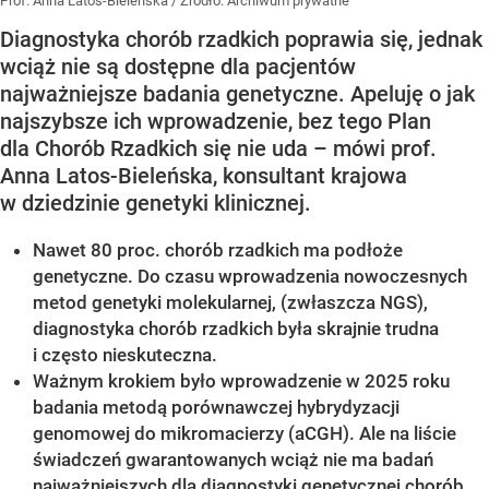
Prof. Anna Latos-Bieleńska
/ Źródło:
Archiwum prywatne
Diagnostyka chorób rzadkich poprawia się, jednak
wciąż nie są dostępne dla pacjentów
najważniejsze badania genetyczne. Apeluję o jak
najszybsze ich wprowadzenie, bez tego Plan
dla Chorób Rzadkich się nie uda – mówi prof.
Anna Latos-Bieleńska, konsultant krajowa
w dziedzinie genetyki klinicznej.
Nawet 80 proc. chorób rzadkich ma podłoże
genetyczne. Do czasu wprowadzenia nowoczesnych
metod genetyki molekularnej, (zwłaszcza NGS),
diagnostyka chorób rzadkich była skrajnie trudna
i często nieskuteczna.
Ważnym krokiem było wprowadzenie w 2025 roku
badania metodą porównawczej hybrydyzacji
genomowej do mikromacierzy (aCGH). Ale na liście
świadczeń gwarantowanych wciąż nie ma badań
najważniejszych dla diagnostyki genetycznej chorób