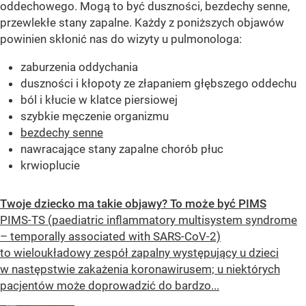
oddechowego. Mogą to być duszności, bezdechy senne,
przewlekłe stany zapalne. Każdy z poniższych objawów
powinien skłonić nas do wizyty u pulmonologa:
zaburzenia oddychania
duszności i kłopoty ze złapaniem głębszego oddechu
ból i kłucie w klatce piersiowej
szybkie męczenie organizmu
bezdechy senne
nawracające stany zapalne chorób płuc
krwioplucie
Twoje dziecko ma takie objawy? To może być PIMS
PIMS-TS (paediatric inflammatory multisystem syndrome
– temporally associated with SARS-CoV-2)
to wieloukładowy zespół zapalny występujący u dzieci
w następstwie zakażenia koronawirusem; u niektórych
pacjentów może doprowadzić do bardzo...