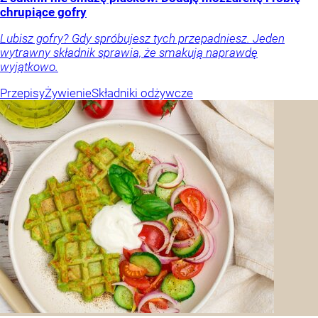
chrupiące gofry
Lubisz gofry? Gdy spróbujesz tych przepadniesz. Jeden
wytrawny składnik sprawia, że smakują naprawdę
wyjątkowo.
Przepisy
Żywienie
Składniki odżywcze