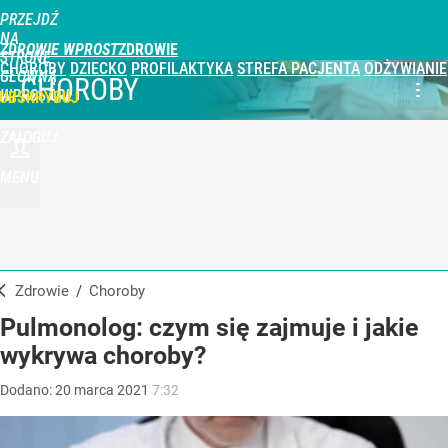
PRZEJDŹ
NA
ZDROWIE WPROST
STRONĘ
CHOROBY
DZIECKO
PROFILAKTYKA
STREFA PACJENTA
ODŻYWIANIE
GŁÓWNĄ
CHOROBY
WPROST.PL
UBSKRYBUJ
ZALOGUJ
MENU
Zdrowie
/
Choroby
Pulmonolog: czym się zajmuje i jakie
wykrywa choroby?
Dodano:
20
marca
2021
7:32