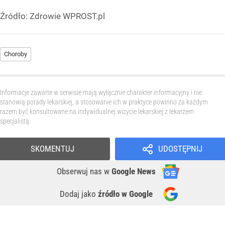
Źródło:
Zdrowie WPROST.pl
Choroby
Informacje zawarte w serwisie mają wyłącznie charakter informacyjny i nie
stanowią porady lekarskiej, a stosowanie ich w praktyce powinno za każdym
razem być konsultowane na indywidualnej wizycie lekarskiej z lekarzem
specjalistą.
SKOMENTUJ
UDOSTĘPNIJ
Obserwuj nas
w
Google News
Dodaj jako
źródło w Google