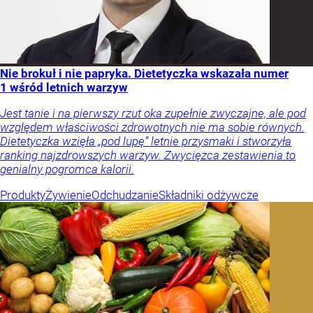
Nie brokuł i nie papryka. Dietetyczka wskazała numer
1 wśród letnich warzyw
Jest tanie i na pierwszy rzut oka zupełnie zwyczajne, ale pod
względem właściwości zdrowotnych nie ma sobie równych.
Dietetyczka wzięła „pod lupę” letnie przysmaki i stworzyła
ranking najzdrowszych warzyw. Zwycięzca zestawienia to
genialny pogromca kalorii.
Produkty
Żywienie
Odchudzanie
Składniki odżywcze