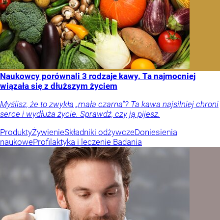
Naukowcy porównali 3 rodzaje kawy. Ta najmocniej
wiązała się z dłuższym życiem
Myślisz, że to zwykła „mała czarna”? Ta kawa najsilniej chroni
serce i wydłuża życie. Sprawdź, czy ją pijesz.
Produkty
Żywienie
Składniki odżywcze
Doniesienia
naukowe
Profilaktyka i leczenie
Badania