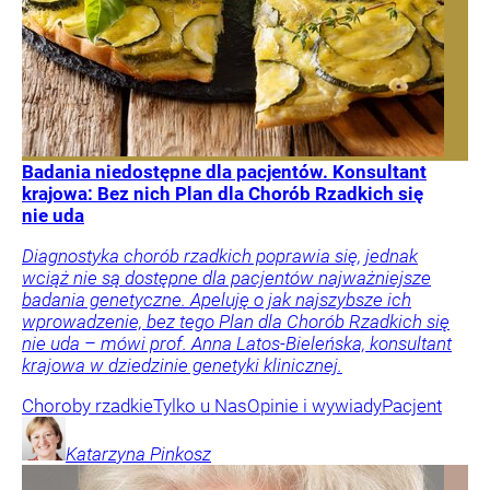
Badania niedostępne dla pacjentów. Konsultant
krajowa: Bez nich Plan dla Chorób Rzadkich się
nie uda
Diagnostyka chorób rzadkich poprawia się, jednak
wciąż nie są dostępne dla pacjentów najważniejsze
badania genetyczne. Apeluję o jak najszybsze ich
wprowadzenie, bez tego Plan dla Chorób Rzadkich się
nie uda – mówi prof. Anna Latos-Bieleńska, konsultant
krajowa w dziedzinie genetyki klinicznej.
Choroby rzadkie
Tylko u Nas
Opinie i wywiady
Pacjent
Katarzyna
Pinkosz