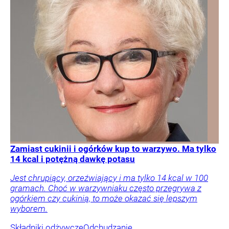
Zamiast cukinii i ogórków kup to warzywo. Ma tylko
14 kcal i potężną dawkę potasu
Jest chrupiący, orzeźwiający i ma tylko 14 kcal w 100
gramach. Choć w warzywniaku często przegrywa z
ogórkiem czy cukinią, to może okazać się lepszym
wyborem.
Składniki odżywcze
Odchudzanie