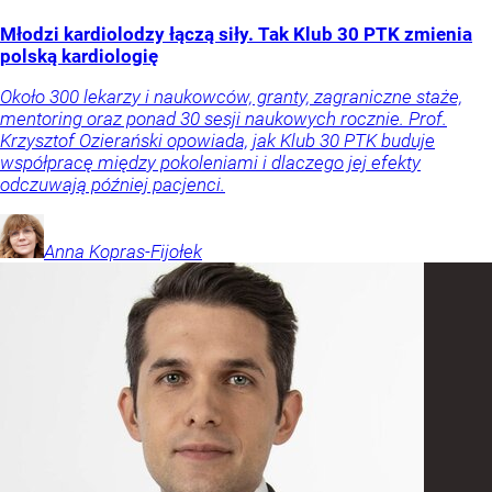
Młodzi kardiolodzy łączą siły. Tak Klub 30 PTK zmienia
polską kardiologię
Około 300 lekarzy i naukowców, granty, zagraniczne staże,
mentoring oraz ponad 30 sesji naukowych rocznie. Prof.
Krzysztof Ozierański opowiada, jak Klub 30 PTK buduje
współpracę między pokoleniami i dlaczego jej efekty
odczuwają później pacjenci.
Anna
Kopras-Fijołek