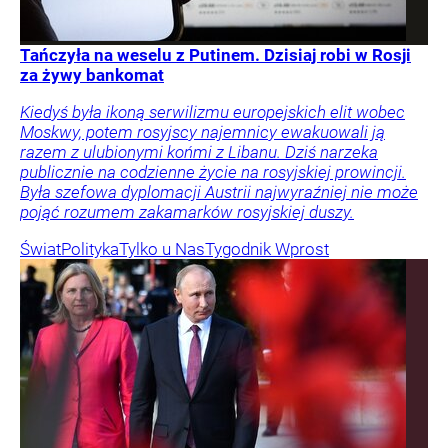
Tańczyła na weselu z Putinem. Dzisiaj robi w Rosji
za żywy bankomat
Kiedyś była ikoną serwilizmu europejskich elit wobec
Moskwy, potem rosyjscy najemnicy ewakuowali ją
razem z ulubionymi końmi z Libanu. Dziś narzeka
publicznie na codzienne życie na rosyjskiej prowincji.
Była szefowa dyplomacji Austrii najwyraźniej nie może
pojąć rozumem zakamarków rosyjskiej duszy.
Świat
Polityka
Tylko u Nas
Tygodnik Wprost