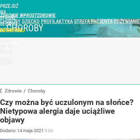
PRZEJDŹ
NA
ZDROWIE WPROST
STRONĘ
CHOROBY
DZIECKO
PROFILAKTYKA
STREFA PACJENTA
ODŻYWIANIE
GŁÓWNĄ
CHOROBY
WPROST.PL
UBSKRYBUJ
ZALOGUJ
MENU
Zdrowie
/
Choroby
Czy można być uczulonym na słońce?
Nietypowa alergia daje uciążliwe
objawy
Dodano:
14
maja
2021
9:03