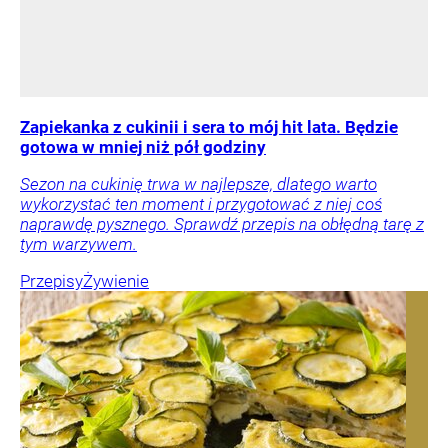
Zapiekanka z cukinii i sera to mój hit lata. Będzie
gotowa w mniej niż pół godziny
Sezon na cukinię trwa w najlepsze, dlatego warto
wykorzystać ten moment i przygotować z niej coś
naprawdę pysznego. Sprawdź przepis na obłędną tarę z
tym warzywem.
Przepisy
Żywienie