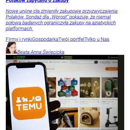
Polaków zapytano o zakupy
Nowe unijne cła zmieniły zakupowe przyzwyczajenia
Polaków. Sondaż dla „Wprost” pokazuje, że niemal
połowa badanych ograniczyła zakupy na azjatyckich
platformach.
Firmy i rynki
Gospodarka
Twój portfel
Tylko u Nas
Beata Anna
Święcicka