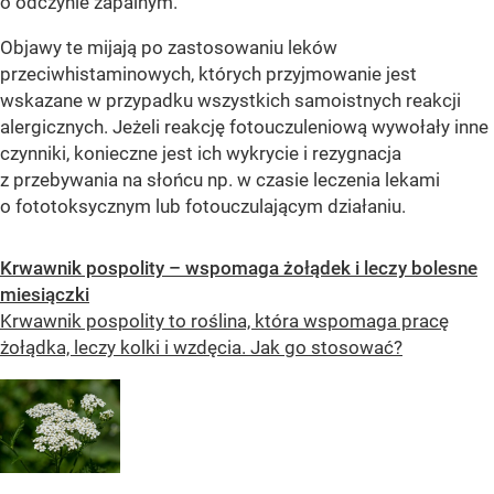
o odczynie zapalnym.
Objawy te mijają po zastosowaniu leków
przeciwhistaminowych, których przyjmowanie jest
wskazane w przypadku wszystkich samoistnych reakcji
alergicznych. Jeżeli reakcję fotouczuleniową wywołały inne
czynniki, konieczne jest ich wykrycie i rezygnacja
z przebywania na słońcu np. w czasie leczenia lekami
o fototoksycznym lub fotouczulającym działaniu.
Krwawnik pospolity – wspomaga żołądek i leczy bolesne
miesiączki
Krwawnik pospolity to roślina, która wspomaga pracę
żołądka, leczy kolki i wzdęcia. Jak go stosować?