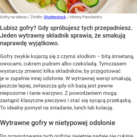
Gofry na talerzu
/ Źródło:
Shutterstock
/
Viktory Panchenko
Lubisz gofry? Gdy spróbujesz tych przepadniesz.
Jeden wytrawny składnik sprawia, że smakują
naprawdę wyjątkowo.
Gofry zwykle kojarzą się z czymś słodkim – bitą śmietaną,
owocami, cukrem pudrem albo czekoladą. Tymczasem
wystarczy zmienić kilka składników, by przygotować
je w zupełnie innej odsłonie. W wytrawnej wersji smakują,
jeszcze lepiej, zwłaszcza gdy ich bazą jest pewne
niepozorne i tanie warzywo. Z powodzeniem mogą
zastąpić klasyczne pieczywo i stać się sycącą przekąską.
To idealny pomysł na śniadanie, lunch lub kolację.
Wytrawne gofry w nietypowej odsłonie
Do przygotowania tych gofrów świetnie nadaje się cukinia.