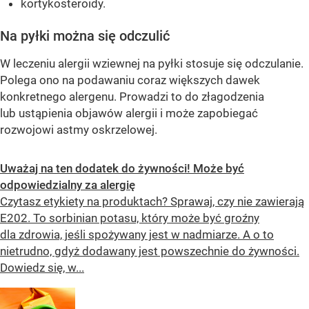
kortykosteroidy.
Na pyłki można się odczulić
W leczeniu alergii wziewnej na pyłki stosuje się odczulanie.
Polega ono na podawaniu coraz większych dawek
konkretnego alergenu. Prowadzi to do złagodzenia
lub ustąpienia objawów alergii i może zapobiegać
rozwojowi astmy oskrzelowej.
Uważaj na ten dodatek do żywności! Może być
odpowiedzialny za alergię
Czytasz etykiety na produktach? Sprawaj, czy nie zawierają
E202. To sorbinian potasu, który może być groźny
dla zdrowia, jeśli spożywany jest w nadmiarze. A o to
nietrudno, gdyż dodawany jest powszechnie do żywności.
Dowiedz się, w...