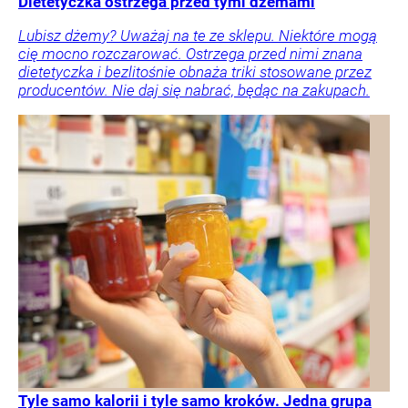
Dietetyczka ostrzega przed tymi dżemami
Lubisz dżemy? Uważaj na te ze sklepu. Niektóre mogą
cię mocno rozczarować. Ostrzega przed nimi znana
dietetyczka i bezlitośnie obnaża triki stosowane przez
producentów. Nie daj się nabrać, będąc na zakupach.
Tyle samo kalorii i tyle samo kroków. Jedna grupa