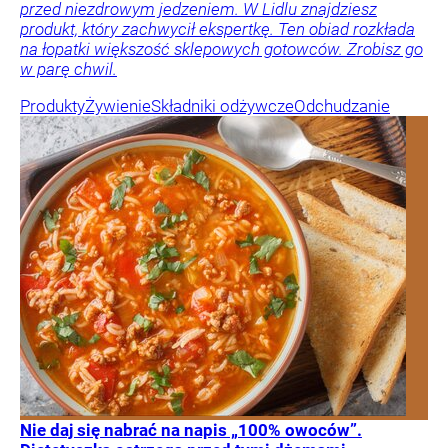
przed niezdrowym jedzeniem. W Lidlu znajdziesz
produkt, który zachwycił ekspertkę. Ten obiad rozkłada
na łopatki większość sklepowych gotowców. Zrobisz go
w parę chwil.
Produkty
Żywienie
Składniki odżywcze
Odchudzanie
Nie daj się nabrać na napis „100% owoców”.