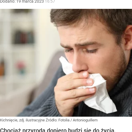
Dodano:
19
marca
2023
16:57
Kichnięcie, zdj. ilustracyjne
Źródło:
Fotolia
/
Antonioguillem
Chociaż przyroda dopiero budzi się do życia,