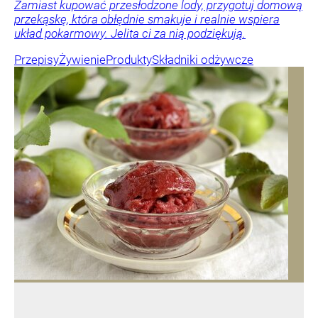
Zamiast kupować przesłodzone lody, przygotuj domową
przekąskę, która obłędnie smakuje i realnie wspiera
układ pokarmowy. Jelita ci za nią podziękują.
Przepisy
Żywienie
Produkty
Składniki odżywcze