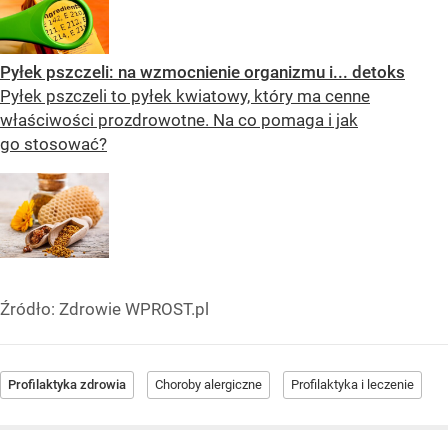
Pyłek pszczeli: na wzmocnienie organizmu i... detoks
Pyłek pszczeli to pyłek kwiatowy, który ma cenne
właściwości prozdrowotne. Na co pomaga i jak
go stosować?
Źródło:
Zdrowie WPROST.pl
Profilaktyka zdrowia
Choroby alergiczne
Profilaktyka i leczenie