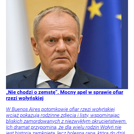
„Nie chodzi o zemstę”. Mocny apel w sprawie ofiar
rzezi wołyńskiej
W Buenos Aires potomkowie ofiar rzezi wołyńskiej
wciąż pokazują rodzinne zdjęcia i listy, wspominając
bliskich zamordowanych z niezwykłym okrucieństwem.
Ich dramat przypomina, że dla wielu rodzin Wołyń nie
jest historią zamkniętą, lecz bolesną raną, która do dziś