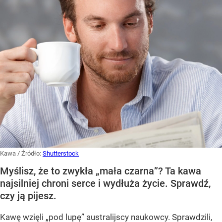
Kawa
/ Źródło:
Shutterstock
Myślisz, że to zwykła „mała czarna”? Ta kawa
najsilniej chroni serce i wydłuża życie. Sprawdź,
czy ją pijesz.
Kawę wzięli „pod lupę” australijscy naukowcy. Sprawdzili,