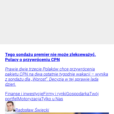
Tego sondażu premier nie może zlekceważyć.
Polacy o przywróceniu CPN
Prawie dwie trzecie Polaków chce przywrócenia
pakietu CPN na dwa ostatnie tygodnie wakacji – wynika
z sondażu dla „Wprost”. Decyzja w tej sprawie lada
dzień.
Finanse i inwestycje
Firmy i rynki
Gospodarka
Twój
portfel
Motoryzacja
Tylko u Nas
Radosław
Święcki