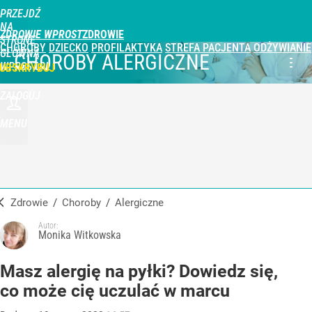
PRZEJDŹ
NA
ZDROWIE WPROST
STRONĘ
CHOROBY
DZIECKO
PROFILAKTYKA
STREFA PACJENTA
ODŻYWIANIE
GŁÓWNĄ
CHOROBY ALERGICZNE
WPROST.PL
UBSKRYBUJ
ZALOGUJ
MENU
Zdrowie
/
Choroby
/
alergiczne
Autor:
Monika Witkowska
Masz alergię na pyłki? Dowiedz się,
co może cię uczulać w marcu