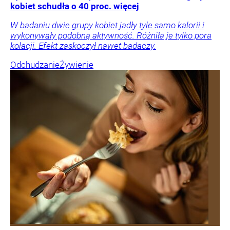
kobiet schudła o 40 proc. więcej
W badaniu dwie grupy kobiet jadły tyle samo kalorii i
wykonywały podobną aktywność. Różniła je tylko pora
kolacji. Efekt zaskoczył nawet badaczy.
Odchudzanie
Żywienie