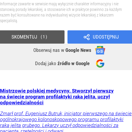
Informacje zawarte w serwisie mają wyłącznie charakter informacyjny i nie
stanowią porady lekarskiej, a stosowanie ich w praktyce powinno za każdym
razem być konsultowane na indywidualnej wizycie lekarskiej z lekarzem
specjalistą.
SKOMENTUJ
UDOSTĘPNIJ
1
Obserwuj nas
w
Google News
Dodaj jako
źródło w Google
Mistrzowie polskiej medycyny. Stworzył pierwszy
na świecie program profilaktyki raka jelita, uczył
odpowiedzialności
Zmarł prof. Eugeniusz Butruk, inicjator pierwszego na świecie
ogólnokrajowego kolonoskopowego programu profilaktyki
raka jelita grubego. Lekarzy uczył odpowiedzialności za
pacjenta, rzetelności i odwagi.