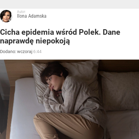
Autor:
Ilona Adamska
Cicha epidemia wśród Polek. Dane
naprawdę niepokoją
Dodano:
wczoraj
6:44