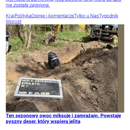
nie została zagojona.
Kraj
Polityka
Opinie i komentarze
Tylko u Nas
Tygodnik
Wprost
Ten sezonowy owoc miksuję i zamrażam. Powstaje
pyszny deser, który wspiera jelita