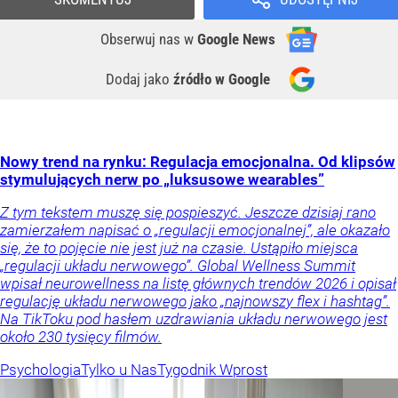
Obserwuj nas
w
Google News
Dodaj jako
źródło w Google
Nowy trend na rynku: Regulacja emocjonalna. Od klipsów
stymulujących nerw po „luksusowe wearables”
Z tym tekstem muszę się pospieszyć. Jeszcze dzisiaj rano
zamierzałem napisać o „regulacji emocjonalnej”, ale okazało
się, że to pojęcie nie jest już na czasie. Ustąpiło miejsca
„regulacji układu nerwowego”. Global Wellness Summit
wpisał neurowellness na listę głównych trendów 2026 i opisał
regulację układu nerwowego jako „najnowszy flex i hashtag”.
Na TikToku pod hasłem uzdrawiania układu nerwowego jest
około 230 tysięcy filmów.
Psychologia
Tylko u Nas
Tygodnik Wprost