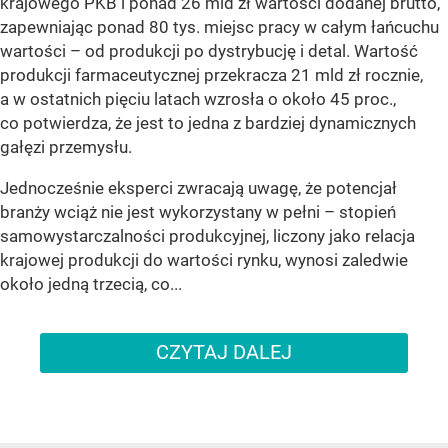
krajowego PKB i ponad 26 mld zł wartości dodanej brutto,
zapewniając ponad 80 tys. miejsc pracy w całym łańcuchu
wartości – od produkcji po dystrybucję i detal. Wartość
produkcji farmaceutycznej przekracza 21 mld zł rocznie,
a w ostatnich pięciu latach wzrosła o około 45 proc.,
co potwierdza, że jest to jedna z bardziej dynamicznych
gałęzi przemysłu.
Jednocześnie eksperci zwracają uwagę, że potencjał
branży wciąż nie jest wykorzystany w pełni – stopień
samowystarczalności produkcyjnej, liczony jako relacja
krajowej produkcji do wartości rynku, wynosi zaledwie
około jedną trzecią, co...
CZYTAJ DALEJ