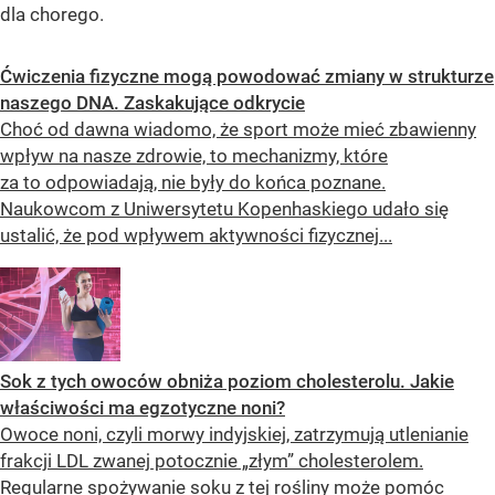
dla chorego.
Ćwiczenia fizyczne mogą powodować zmiany w strukturze
naszego DNA. Zaskakujące odkrycie
Choć od dawna wiadomo, że sport może mieć zbawienny
wpływ na nasze zdrowie, to mechanizmy, które
za to odpowiadają, nie były do końca poznane.
Naukowcom z Uniwersytetu Kopenhaskiego udało się
ustalić, że pod wpływem aktywności fizycznej...
Sok z tych owoców obniża poziom cholesterolu. Jakie
właściwości ma egzotyczne noni?
Owoce noni, czyli morwy indyjskiej, zatrzymują utlenianie
frakcji LDL zwanej potocznie „złym” cholesterolem.
Regularne spożywanie soku z tej rośliny może pomóc