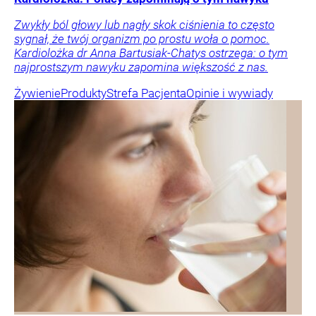
Zwykły ból głowy lub nagły skok ciśnienia to często
sygnał, że twój organizm po prostu woła o pomoc.
Kardiolożka dr Anna Bartusiak-Chatys ostrzega: o tym
najprostszym nawyku zapomina większość z nas.
Żywienie
Produkty
Strefa Pacjenta
Opinie i wywiady