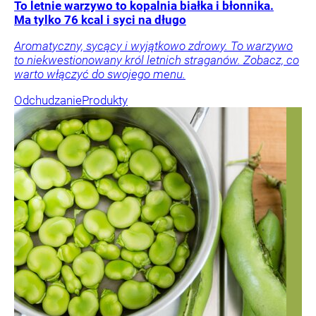
To letnie warzywo to kopalnia białka i błonnika.
Ma tylko 76 kcal i syci na długo
Aromatyczny, sycący i wyjątkowo zdrowy. To warzywo
to niekwestionowany król letnich straganów. Zobacz, co
warto włączyć do swojego menu.
Odchudzanie
Produkty