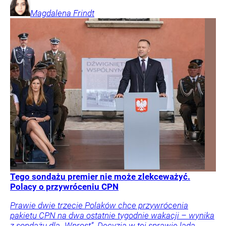
Magdalena
Frindt
Tego sondażu premier nie może zlekceważyć.
Polacy o przywróceniu CPN
Prawie dwie trzecie Polaków chce przywrócenia
pakietu CPN na dwa ostatnie tygodnie wakacji – wynika
z sondażu dla „Wprost”. Decyzja w tej sprawie lada