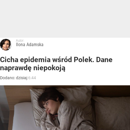
Autor:
Ilona Adamska
Cicha epidemia wśród Polek. Dane
naprawdę niepokoją
Dodano:
dzisiaj
6:44