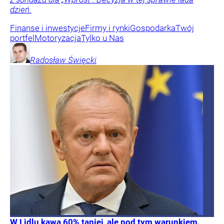
dzień.
Finanse i inwestycje
Firmy i rynki
Gospodarka
Twój
portfel
Motoryzacja
Tylko u Nas
Radosław
Święcki
W Lidlu kawa 60% taniej, ale pod tym warunkiem.