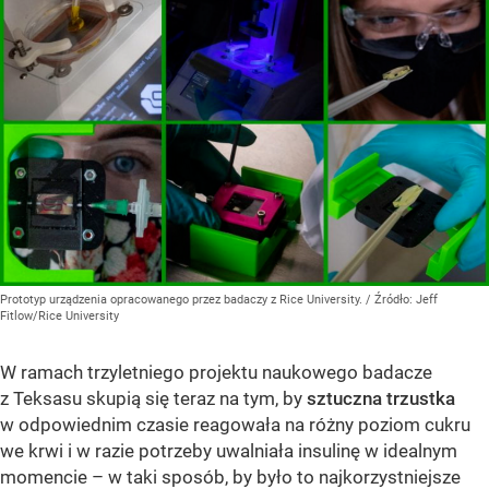
Prototyp urządzenia opracowanego przez badaczy z Rice University.
/ Źródło:
Jeff
Fitlow/Rice University
W ramach trzyletniego projektu naukowego badacze
z Teksasu skupią się teraz na tym, by
sztuczna trzustka
w odpowiednim czasie reagowała na różny poziom cukru
we krwi i w razie potrzeby uwalniała insulinę w idealnym
momencie – w taki sposób, by było to najkorzystniejsze