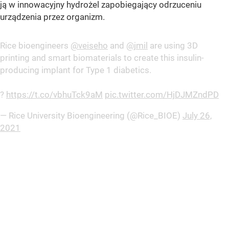
ją w innowacyjny hydrożel zapobiegający odrzuceniu
urządzenia przez organizm.
Rice bioengineers
@veiseho
and
@jmil
are using 3D
printing and smart biomaterials to create this insulin-
producing implant for Type 1 diabetics.
?
https://t.co/vbhuTck9aM
pic.twitter.com/HjDJMZndPD
— Rice University Bioengineering (@Rice_BIOE)
July 26,
2021