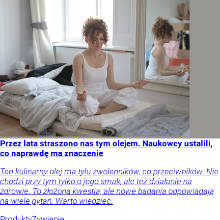
Przez lata straszono nas tym olejem. Naukowcy ustalili,
co naprawdę ma znaczenie
Ten kulinarny olej ma tylu zwolenników, co przeciwników. Nie
chodzi przy tym tylko o jego smak, ale też działanie na
zdrowie. To złożona kwestia, ale nowe badania odpowiadają
na wiele pytań. Warto wiedzieć.
Produkty
Żywienie