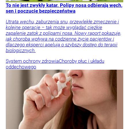
To nie jest zwykły katar. Polipy nosa odbierają węch,
sen i poczucie bezpieczeństwa
Utrata węchu, zaburzenia snu, przewlekłe zmęczenie i
kolejne operacje – tak może wyglądać ciężkie
zapalenie zatok z polipami nosa. Nowy raport pokazuje,
jak choroba wpływa na codzienne życie pacjentów i
dlaczego eksperci apelują o szybszy dostęp do terapii
biologicznych.
System ochrony zdrowia
Choroby płuc i układu
oddechowego