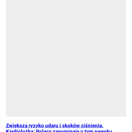
Zwiększa ryzyko udaru i skoków ciśnienia.
Kardiolożka: Polacy zapominają o tym nawyku