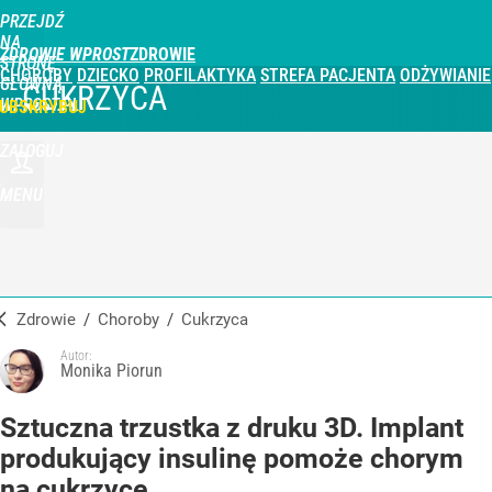
PRZEJDŹ
NA
ZDROWIE WPROST
STRONĘ
CHOROBY
DZIECKO
PROFILAKTYKA
STREFA PACJENTA
ODŻYWIANIE
GŁÓWNĄ
CUKRZYCA
WPROST.PL
UBSKRYBUJ
ZALOGUJ
MENU
Zdrowie
/
Choroby
/
Cukrzyca
Autor:
Monika Piorun
Sztuczna trzustka z druku 3D. Implant
produkujący insulinę pomoże chorym
na cukrzycę