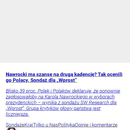
Nawrocki ma szansę na drugą kadencję? Tak ocenili
go Polacy. Sondaż dla „Wprost”
Blisko 39 proc. Polek i Polaków deklaruje, że ponownie
zagłosowałoby na Karola Nawrockiego w wyborach
prezydenckich – wynika z sondażu SW Research dla
„Wprost”. Grupa krytyków głowy państwa jest
liczniejsza.
Sondaże
Kraj
Tylko u Nas
Polityka
Opinie i komentarze