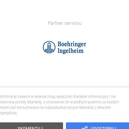
Partner serwisu
Informacje zawarte w serwisie mają wyłącznie charakter informacyjny i nie
stanowią porady lekarskiej, a stosowanie ich w praktyce powinno za każdym
razem być konsultowane na indywidualnej wizycie lekarskiej z lekarzem
specjalistą.
SKOMENTUJ
UDOSTĘPNIJ