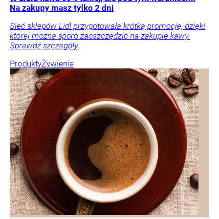
Na zakupy masz tylko 2 dni
Sieć sklepów Lidl przygotowała krótką promocję, dzięki
której można sporo zaoszczędzić na zakupie kawy.
Sprawdź szczegóły.
Produkty
Żywienie