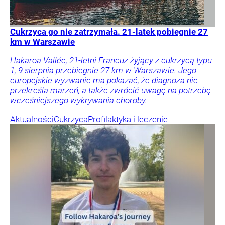
Cukrzyca go nie zatrzymała. 21-latek pobiegnie 27
km w Warszawie
Hakaroa Vallée, 21-letni Francuz żyjący z cukrzycą typu
1, 9 sierpnia przebiegnie 27 km w Warszawie. Jego
europejskie wyzwanie ma pokazać, że diagnoza nie
przekreśla marzeń, a także zwrócić uwagę na potrzebę
wcześniejszego wykrywania choroby.
Aktualności
Cukrzyca
Profilaktyka i leczenie