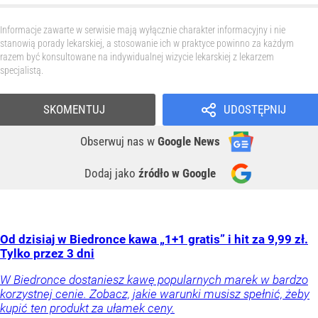
Informacje zawarte w serwisie mają wyłącznie charakter informacyjny i nie
stanowią porady lekarskiej, a stosowanie ich w praktyce powinno za każdym
razem być konsultowane na indywidualnej wizycie lekarskiej z lekarzem
specjalistą.
SKOMENTUJ
UDOSTĘPNIJ
Obserwuj nas
w
Google News
Dodaj jako
źródło w Google
Od dzisiaj w Biedronce kawa „1+1 gratis” i hit za 9,99 zł.
Tylko przez 3 dni
W Biedronce dostaniesz kawę popularnych marek w bardzo
korzystnej cenie. Zobacz, jakie warunki musisz spełnić, żeby
kupić ten produkt za ułamek ceny.