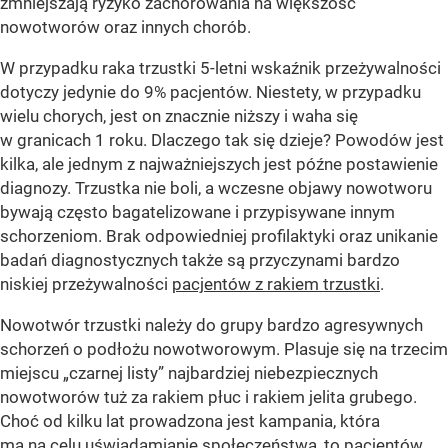
zmniejszają ryzyko zachorowania na większość
nowotworów oraz innych chorób.
W przypadku raka trzustki 5-letni wskaźnik przeżywalności
dotyczy jedynie do 9% pacjentów. Niestety, w przypadku
wielu chorych, jest on znacznie niższy i waha się
w granicach 1 roku. Dlaczego tak się dzieje? Powodów jest
kilka, ale jednym z najważniejszych jest późne postawienie
diagnozy. Trzustka nie boli, a wczesne objawy nowotworu
bywają często bagatelizowane i przypisywane innym
schorzeniom. Brak odpowiedniej profilaktyki oraz unikanie
badań diagnostycznych także są przyczynami bardzo
niskiej przeżywalności
pacjentów z rakiem trzustki
.
Nowotwór trzustki należy do grupy bardzo agresywnych
schorzeń o podłożu nowotworowym. Plasuje się na trzecim
miejscu „czarnej listy” najbardziej niebezpiecznych
nowotworów tuż za rakiem płuc i rakiem jelita grubego.
Choć od kilku lat prowadzona jest kampania, która
ma na celu uświadamianie społeczeństwa, to pacjentów