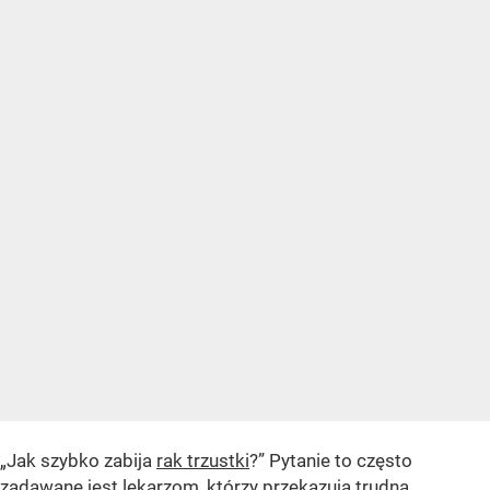
„Jak szybko zabija
rak trzustki
?” Pytanie to często
zadawane jest lekarzom, którzy przekazują trudną