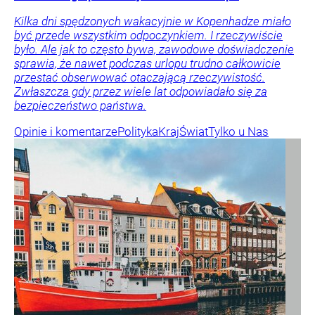
Kilka dni spędzonych wakacyjnie w Kopenhadze miało
być przede wszystkim odpoczynkiem. I rzeczywiście
było. Ale jak to często bywa, zawodowe doświadczenie
sprawia, że nawet podczas urlopu trudno całkowicie
przestać obserwować otaczającą rzeczywistość.
Zwłaszcza gdy przez wiele lat odpowiadało się za
bezpieczeństwo państwa.
Opinie i komentarze
Polityka
Kraj
Świat
Tylko u Nas