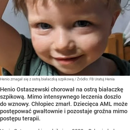
Henio zmagał się z ostrą białaczką szpikową
/ Źródło:
FB Uratuj Henia
Henio Ostaszewski chorował na ostrą białaczkę
szpikową. Mimo intensywnego leczenia doszło
do wznowy. Chłopiec zmarł. Dziecięca AML może
postępować gwałtownie i pozostaje groźna mimo
postępu terapii.