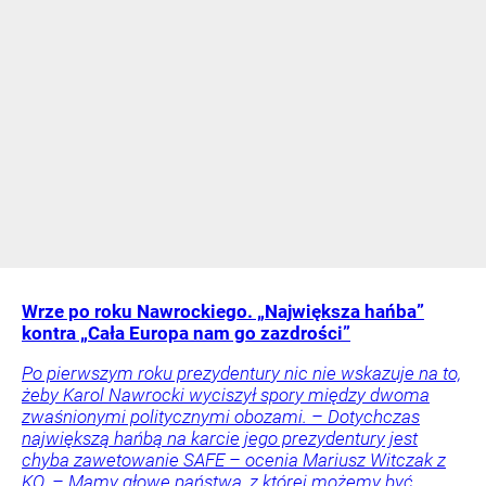
Wrze po roku Nawrockiego. „Największa hańba”
kontra „Cała Europa nam go zazdrości”
Po pierwszym roku prezydentury nic nie wskazuje na to,
żeby Karol Nawrocki wyciszył spory między dwoma
zwaśnionymi politycznymi obozami. – Dotychczas
największą hańbą na karcie jego prezydentury jest
chyba zawetowanie SAFE – ocenia Mariusz Witczak z
KO. – Mamy głowę państwa, z której możemy być