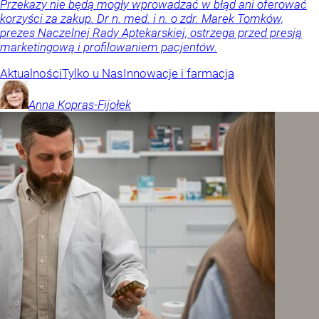
Przekazy nie będą mogły wprowadzać w błąd ani oferować
korzyści za zakup. Dr n. med. i n. o zdr. Marek Tomków,
prezes Naczelnej Rady Aptekarskiej, ostrzega przed presją
marketingową i profilowaniem pacjentów.
Aktualności
Tylko u Nas
Innowacje i farmacja
Anna
Kopras-Fijołek