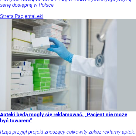
serię dostępną w Polsce.
Strefa Pacjenta
Leki
Apteki będą mogły się reklamować. „Pacjent nie może
być towarem”
Rząd przyjął projekt znoszący całkowity zakaz reklamy aptek.