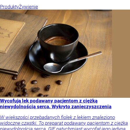
Produkty
Żywienie
Wycofują lek podawany pacjentom z ciężką
niewydolnością serca. Wykryto zanieczyszczenia
W większości przebadanych fiolek z lekiem znaleziono
widoczne cząstki. To preparat podawany pacjentom z ciężką
niewydolnością serca. GIF natychmiast wycofał jego jedyną