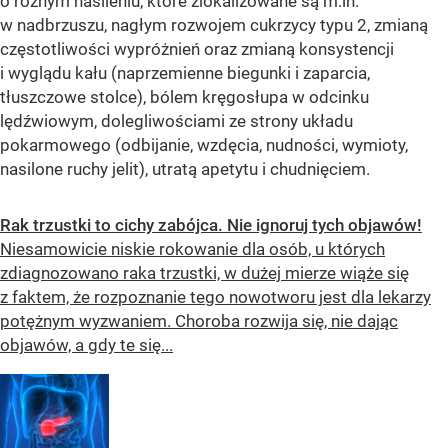
o różnym nasileniu, które zlokalizowane są m.in.
w nadbrzuszu, nagłym rozwojem cukrzycy typu 2, zmianą
częstotliwości wypróżnień oraz zmianą konsystencji
i wyglądu kału (naprzemienne biegunki i zaparcia,
tłuszczowe stolce), bólem kręgosłupa w odcinku
lędźwiowym, dolegliwościami ze strony układu
pokarmowego (odbijanie, wzdęcia, nudności, wymioty,
nasilone ruchy jelit), utratą apetytu i chudnięciem.
Rak trzustki to cichy zabójca. Nie ignoruj tych objawów!
Niesamowicie niskie rokowanie dla osób, u których
zdiagnozowano raka trzustki, w dużej mierze wiąże się
z faktem, że rozpoznanie tego nowotworu jest dla lekarzy
potężnym wyzwaniem. Choroba rozwija się, nie dając
objawów, a gdy te się...