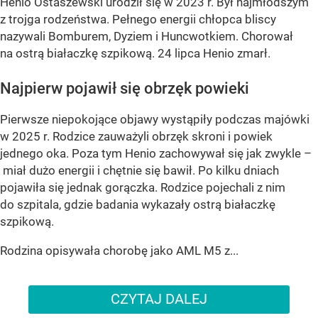
Henio Ostaszewski urodził się w 2023 r. Był najmłodszym
z trojga rodzeństwa. Pełnego energii chłopca bliscy
nazywali Bomburem, Dyziem i Huncwotkiem. Chorował
na ostrą białaczkę szpikową. 24 lipca Henio zmarł.
Najpierw pojawił się obrzęk powieki
Pierwsze niepokojące objawy wystąpiły podczas majówki
w 2025 r. Rodzice zauważyli obrzęk skroni i powiek
jednego oka. Poza tym Henio zachowywał się jak zwykle –
miał dużo energii i chętnie się bawił. Po kilku dniach
pojawiła się jednak gorączka. Rodzice pojechali z nim
do szpitala, gdzie badania wykazały ostrą białaczkę
szpikową.
Rodzina opisywała chorobę jako AML M5 z...
CZYTAJ DALEJ