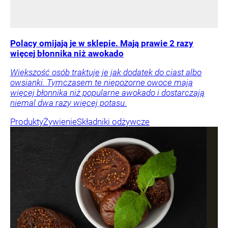
Polacy omijają je w sklepie. Mają prawie 2 razy
więcej błonnika niż awokado
Większość osób traktuje je jak dodatek do ciast albo
owsianki. Tymczasem te niepozorne owoce mają
więcej błonnika niż popularne awokado i dostarczają
niemal dwa razy więcej potasu.
Produkty
Żywienie
Składniki odżywcze