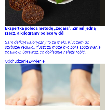
Ekspertka poleca metodę „zegara”. Zmień jedną
rzecz, a kilogramy polecą w dół
Sam deficyt kaloryczny to za mało. Kluczem do
szybszej redukcji tłuszczu może być pora spożywania
posiłków. Sprawdź, co dokładnie należy robić.
Odchudzanie
Żywienie