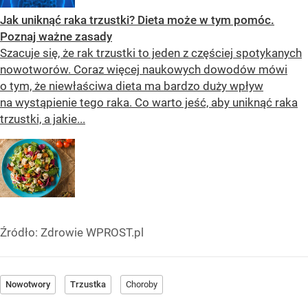
Jak uniknąć raka trzustki? Dieta może w tym pomóc.
Poznaj ważne zasady
Szacuje się, że rak trzustki to jeden z częściej spotykanych
nowotworów. Coraz więcej naukowych dowodów mówi
o tym, że niewłaściwa dieta ma bardzo duży wpływ
na wystąpienie tego raka. Co warto jeść, aby uniknąć raka
trzustki, a jakie...
Źródło:
Zdrowie WPROST.pl
Nowotwory
Trzustka
Choroby