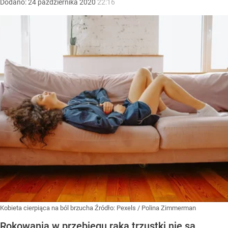
Dodano:
24
października
2020
22:16
Kobieta cierpiąca na ból brzucha
Źródło:
Pexels
/
Polina Zimmerman
Rokowania w przebiegu raka trzustki nie są