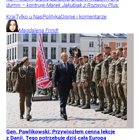
dumni – kontruje Marek Jakubiak z Rozwoju Plus.
Kraj
Tylko u Nas
Polityka
Opinie i komentarze
Magdalena
Frindt
Gen. Pawlikowski: Przywiozłem cenną lekcję
z Danii. Tego potrzebuje dziś cała Europa