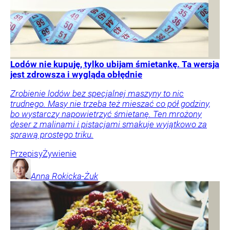
Lodów nie kupuję, tylko ubijam śmietankę. Ta wersja
jest zdrowsza i wygląda obłędnie
Zrobienie lodów bez specjalnej maszyny to nic
trudnego. Masy nie trzeba też mieszać co pół godziny,
bo wystarczy napowietrzyć śmietanę. Ten mrożony
deser z malinami i pistacjami smakuje wyjątkowo za
sprawą prostego triku.
Przepisy
Żywienie
Anna
Rokicka-Żuk