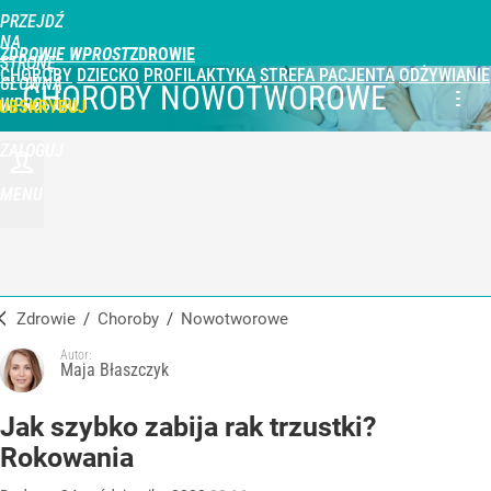
PRZEJDŹ
NA
ZDROWIE WPROST
STRONĘ
CHOROBY
DZIECKO
PROFILAKTYKA
STREFA PACJENTA
ODŻYWIANIE
GŁÓWNĄ
CHOROBY NOWOTWOROWE
WPROST.PL
UBSKRYBUJ
ZALOGUJ
MENU
Zdrowie
/
Choroby
/
nowotworowe
Autor:
Maja Błaszczyk
Jak szybko zabija rak trzustki?
Rokowania