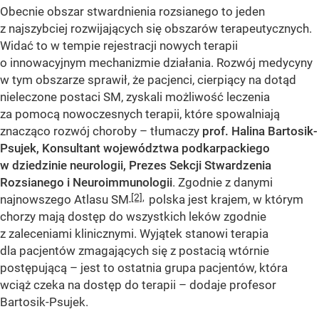
Obecnie obszar stwardnienia rozsianego to jeden
z najszybciej rozwijających się obszarów terapeutycznych.
Widać to w tempie rejestracji nowych terapii
o innowacyjnym mechanizmie działania. Rozwój medycyny
w tym obszarze sprawił, że pacjenci, cierpiący na dotąd
nieleczone postaci SM, zyskali możliwość leczenia
za pomocą nowoczesnych terapii, które spowalniają
znacząco rozwój choroby – tłumaczy
prof. Halina Bartosik-
Psujek, Konsultant województwa podkarpackiego
w dziedzinie neurologii, Prezes Sekcji Stwardzenia
Rozsianego i Neuroimmunologii
. Zgodnie z danymi
[2]
,
najnowszego Atlasu SM
polska jest krajem, w którym
chorzy mają dostęp do wszystkich leków zgodnie
z zaleceniami klinicznymi. Wyjątek stanowi terapia
dla pacjentów zmagających się z postacią wtórnie
postępującą – jest to ostatnia grupa pacjentów, która
wciąż czeka na dostęp do terapii – dodaje profesor
Bartosik-Psujek.