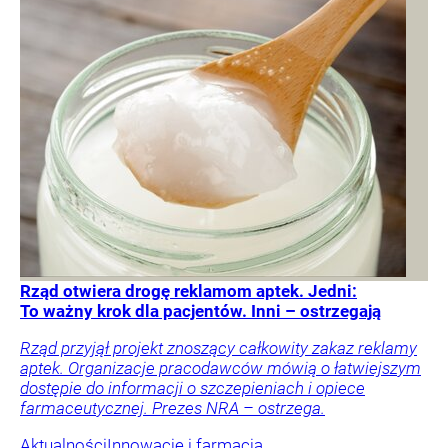
Rząd otwiera drogę reklamom aptek. Jedni:
To ważny krok dla pacjentów. Inni – ostrzegają
Rząd przyjął projekt znoszący całkowity zakaz reklamy
aptek. Organizacje pracodawców mówią o łatwiejszym
dostępie do informacji o szczepieniach i opiece
farmaceutycznej. Prezes NRA – ostrzega.
Aktualności
Innowacje i farmacja