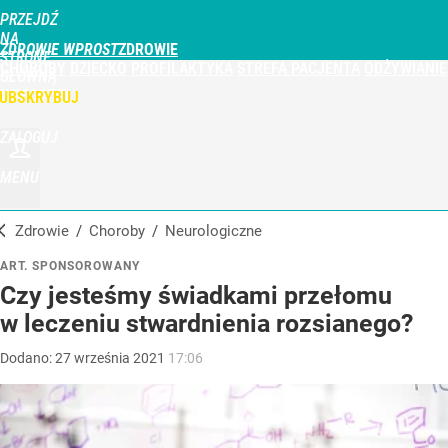
PRZEJDŹ
NA
ZDROWIE WPROST
STRONĘ
CHOROBY
DZIECKO
PROFILAKTYKA
STREFA PACJENTA
ODŻYWIANIE
GŁÓWNĄ
WPROST.PL
UBSKRYBUJ
ZALOGUJ
MENU
Zdrowie
/
Choroby
/
neurologiczne
ART. SPONSOROWANY
Czy jesteśmy świadkami przełomu
w leczeniu stwardnienia rozsianego?
Dodano:
27
września
2021
17:06