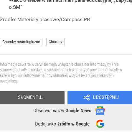
Walcz o siebie w ramach kampanii edukacyjnej „Zapytaj
o SM”
Źródło:
Materiały prasowe/Compass PR
Choroby neurologiczne
Choroby
Informacje zawarte w serwisie mają wyłącznie charakter informacyjny i nie
stanowią porady lekarskiej, a stosowanie ich w praktyce powinno za każdym
razem być konsultowane na indywidualnej wizycie lekarskiej z lekarzem
specjalistą.
SKOMENTUJ
UDOSTĘPNIJ
Obserwuj nas
w
Google News
Dodaj jako
źródło w Google