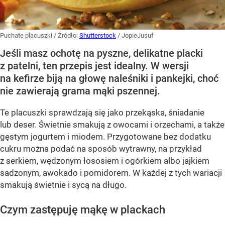
Puchate placuszki
/ Źródło:
Shutterstock
/
JopieJusuf
Jeśli masz ochotę na pyszne, delikatne placki
z patelni, ten przepis jest idealny. W wersji
na kefirze biją na głowę naleśniki i pankejki, choć
nie zawierają grama mąki pszennej.
Te placuszki sprawdzają się jako przekąska, śniadanie
lub deser. Świetnie smakują z owocami i orzechami, a także
gęstym jogurtem i miodem. Przygotowane bez dodatku
cukru można podać na sposób wytrawny, na przykład
z serkiem, wędzonym łososiem i ogórkiem albo jajkiem
sadzonym, awokado i pomidorem. W każdej z tych wariacji
smakują świetnie i sycą na długo.
Czym zastępuję mąkę w plackach