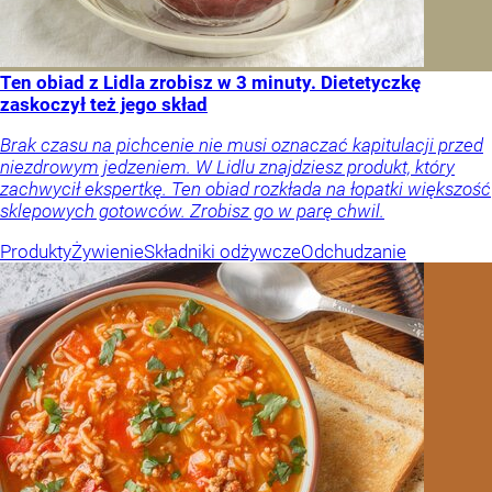
Ten obiad z Lidla zrobisz w 3 minuty. Dietetyczkę
zaskoczył też jego skład
Brak czasu na pichcenie nie musi oznaczać kapitulacji przed
niezdrowym jedzeniem. W Lidlu znajdziesz produkt, który
zachwycił ekspertkę. Ten obiad rozkłada na łopatki większość
sklepowych gotowców. Zrobisz go w parę chwil.
Produkty
Żywienie
Składniki odżywcze
Odchudzanie