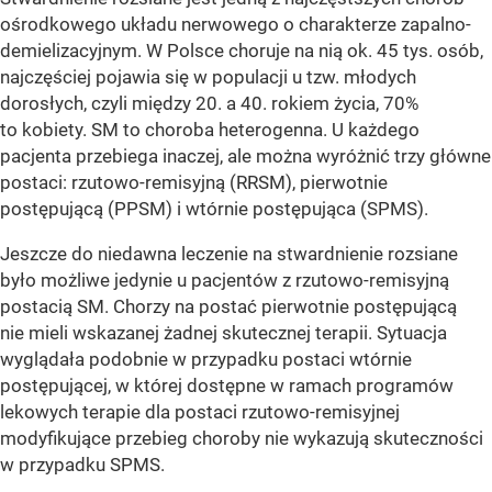
ośrodkowego układu nerwowego o charakterze zapalno-
demielizacyjnym. W Polsce choruje na nią ok. 45 tys. osób,
najczęściej pojawia się w populacji u tzw. młodych
dorosłych, czyli między 20. a 40. rokiem życia, 70%
to kobiety. SM to choroba heterogenna. U każdego
pacjenta przebiega inaczej, ale można wyróżnić trzy główne
postaci: rzutowo-remisyjną (RRSM), pierwotnie
postępującą (PPSM) i wtórnie postępująca (SPMS).
Jeszcze do niedawna leczenie na stwardnienie rozsiane
było możliwe jedynie u pacjentów z rzutowo-remisyjną
postacią SM. Chorzy na postać pierwotnie postępującą
nie mieli wskazanej żadnej skutecznej terapii. Sytuacja
wyglądała podobnie w przypadku postaci wtórnie
postępującej, w której dostępne w ramach programów
lekowych terapie dla postaci rzutowo-remisyjnej
modyfikujące przebieg choroby nie wykazują skuteczności
w przypadku SPMS.