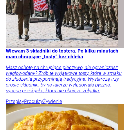
Wlewam 3 składniki do tostera. Po kilku minutach
mam chrupiące „tosty” bez chleba
Masz ochotę na chrupiące pieczywo, ale ograniczasz
węglowodany? Zrób te wyjątkowe tosty, które w smaku
do złudzenia przypominają tradycyjne. Wystarczą trzy
proste składniki, by na talerzu wylądowała pyszna,
sycąca przekąska, która nie obciąża żołądka.
Przepisy
Produkty
Żywienie