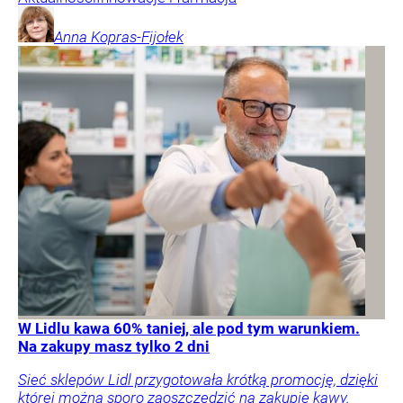
Anna
Kopras-Fijołek
W Lidlu kawa 60% taniej, ale pod tym warunkiem.
Na zakupy masz tylko 2 dni
Sieć sklepów Lidl przygotowała krótką promocję, dzięki
której można sporo zaoszczędzić na zakupie kawy.