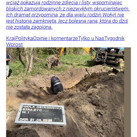
wciąż pokazują rodzinne zdjęcia i listy, wspominając
bliskich zamordowanych z niezwykłym okrucieństwem.
Ich dramat przypomina, że dla wielu rodzin Wołyń nie
jest historią zamkniętą, lecz bolesną raną, która do dziś
nie została zagojona.
Kraj
Polityka
Opinie i komentarze
Tylko u Nas
Tygodnik
Wprost