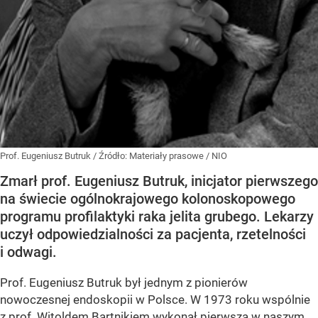
Prof. Eugeniusz Butruk
/ Źródło:
Materiały prasowe
/
NIO
Zmarł prof. Eugeniusz Butruk, inicjator pierwszego
na świecie ogólnokrajowego kolonoskopowego
programu profilaktyki raka jelita grubego. Lekarzy
uczył odpowiedzialności za pacjenta, rzetelności
i odwagi.
Prof. Eugeniusz Butruk był jednym z pionierów
nowoczesnej endoskopii w Polsce. W 1973 roku wspólnie
z prof. Witoldem Bartnikiem wykonał pierwszą w naszym