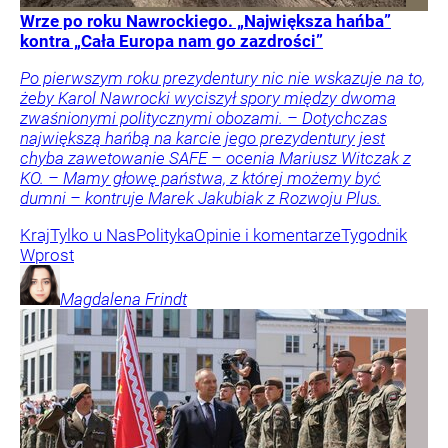
Wrze po roku Nawrockiego. „Największa hańba”
kontra „Cała Europa nam go zazdrości”
Po pierwszym roku prezydentury nic nie wskazuje na to,
żeby Karol Nawrocki wyciszył spory między dwoma
zwaśnionymi politycznymi obozami. – Dotychczas
największą hańbą na karcie jego prezydentury jest
chyba zawetowanie SAFE – ocenia Mariusz Witczak z
KO. – Mamy głowę państwa, z której możemy być
dumni – kontruje Marek Jakubiak z Rozwoju Plus.
Kraj
Tylko u Nas
Polityka
Opinie i komentarze
Tygodnik
Wprost
Magdalena
Frindt