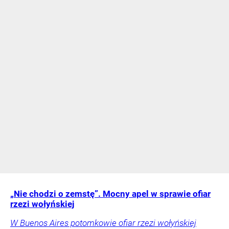
„Nie chodzi o zemstę”. Mocny apel w sprawie ofiar
rzezi wołyńskiej
W Buenos Aires potomkowie ofiar rzezi wołyńskiej