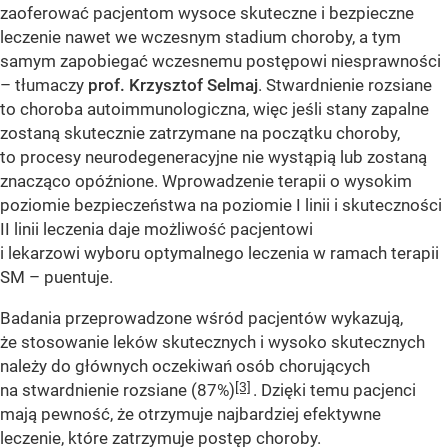
zaoferować pacjentom wysoce skuteczne i bezpieczne
leczenie nawet we wczesnym stadium choroby, a tym
samym zapobiegać wczesnemu postępowi niesprawności
– tłumaczy
prof. Krzysztof Selmaj
. Stwardnienie rozsiane
to choroba autoimmunologiczna, więc jeśli stany zapalne
zostaną skutecznie zatrzymane na początku choroby,
to procesy neurodegeneracyjne nie wystąpią lub zostaną
znacząco opóźnione. Wprowadzenie terapii o wysokim
poziomie bezpieczeństwa na poziomie I linii i skuteczności
II linii leczenia daje możliwość pacjentowi
i lekarzowi wyboru optymalnego leczenia w ramach terapii
SM – puentuje.
Badania przeprowadzone wśród pacjentów wykazują,
że stosowanie leków skutecznych i wysoko skutecznych
należy do głównych oczekiwań osób chorujących
[3]
na stwardnienie rozsiane (87%)
. Dzięki temu pacjenci
mają pewność, że otrzymuje najbardziej efektywne
leczenie, które zatrzymuje postęp choroby.