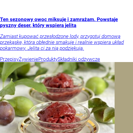
Ten sezonowy owoc miksuję i zamrażam. Powstaje
pyszny deser, który wspiera jelita
Zamiast kupować przesłodzone lody, przygotuj domową
przekąskę, która obłędnie smakuje i realnie wspiera układ
pokarmowy. Jelita ci za nią podziękują.
Przepisy
Żywienie
Produkty
Składniki odżywcze