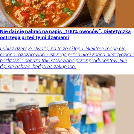
Nie daj się nabrać na napis „100% owoców”. Dietetyczka
ostrzega przed tymi dżemami
Lubisz dżemy? Uważaj na te ze sklepu. Niektóre mogą cię
mocno rozczarować. Ostrzega przed nimi znana dietetyczka i
bezlitośnie obnaża triki stosowane przez producentów. Nie
daj się nabrać, będąc na zakupach.