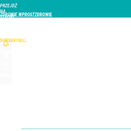
PRZEJDŹ
Udostępnij
0
Skomentuj
NA
ZDROWIE WPROST
STRONĘ
GŁÓWNĄ
CHOROBY
DZIECKO
PROFILAKTYKA
STREFA PACJENTA
ODŻYWIAN
WPROST.PL
SUBSKRYBUJ
ZALOGUJ
SZUKAJ
MENU