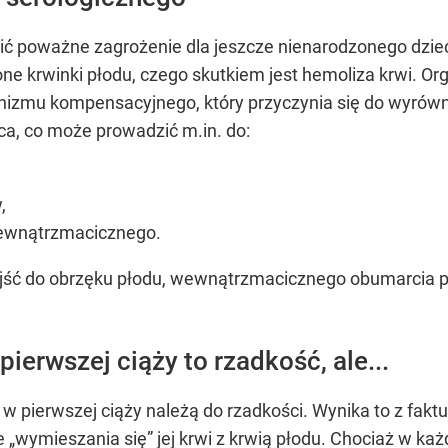
wić poważne zagrożenie dla jeszcze nienarodzonego dzi
krwinki płodu, czego skutkiem jest hemoliza krwi. Org
izmu kompensacyjnego, który przyczynia się do wyrówn
ca, co może prowadzić m.in. do:
,
wewnątrzmacicznego.
ść do obrzęku płodu, wewnątrzmacicznego obumarcia pł
pierwszej ciąży to rzadkość, ale...
 w pierwszej ciąży należą do rzadkości. Wynika to z faktu
wymieszania się” jej krwi z krwią płodu. Chociaż w każ