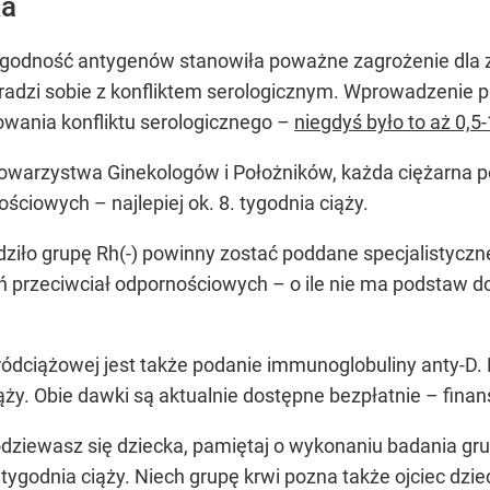
ka
ezgodność antygenów stanowiła poważne zagrożenie dla z
dzi sobie z konfliktem serologicznym. Wprowadzenie pro
owania konfliktu serologicznego –
niegdyś było to aż 0,
Towarzystwa Ginekologów i Położników, każda ciężarna 
ciowych – najlepiej ok. 8. tygodnia ciąży.
rdziło grupę Rh(-) powinny zostać poddane specjalistyczn
 przeciwciał odpornościowych – o ile nie ma podstaw 
ródciążowej jest także podanie immunoglobuliny anty-D. 
 ciąży. Obie dawki są aktualnie dostępne bezpłatnie – f
podziewasz się dziecka, pamiętaj o wykonaniu badania gr
 tygodnia ciąży. Niech grupę krwi pozna także ojciec dzi