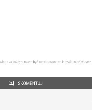
 powinno za każdym razem być konsultowane na indywidualnej wizycie
SKOMENTUJ