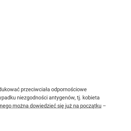
rodukować przeciwciała odpornościowe
padku niezgodności antygenów, tj. kobieta
icznego można dowiedzieć się już na początku
–