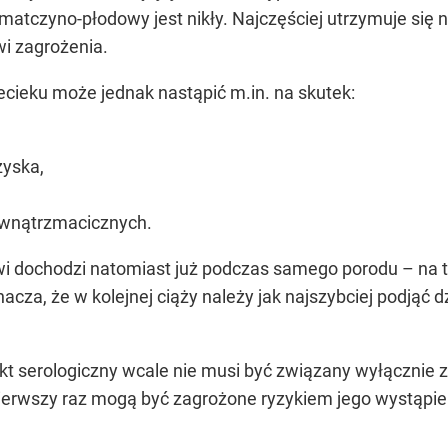
 matczyno-płodowy jest nikły. Najczęściej utrzymuje się
wi zagrożenia.
ecieku może jednak nastąpić m.in. na skutek:
żyska,
wnątrzmacicznych.
 dochodzi natomiast już podczas samego porodu – na ty
cza, że w kolejnej ciąży należy jak najszybciej podjąć 
ikt serologiczny wcale nie musi być związany wyłącznie z
ierwszy raz mogą być zagrożone ryzykiem jego wystąpie