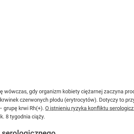
się wówczas, gdy organizm kobiety ciężarnej zaczyna p
rwinek czerwonych płodu (erytrocytów). Dotyczy to przy
– grupę krwi Rh(+).
O istnieniu ryzyka konfliktu serolog
. 8 tygodnia ciąży.
 serologicznego