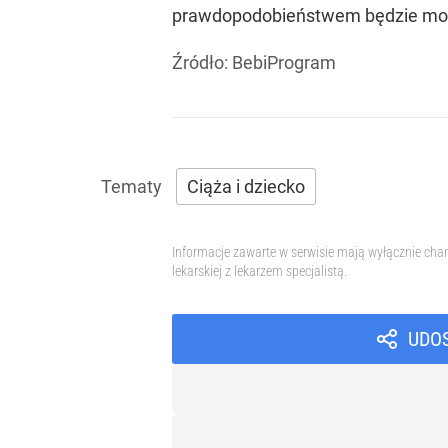
prawdopodobieństwem będzie możn
Źródło:
BebiProgram
Ciąża i dziecko
Informacje zawarte w serwisie mają wyłącznie char
lekarskiej z lekarzem specjalistą.
UDO