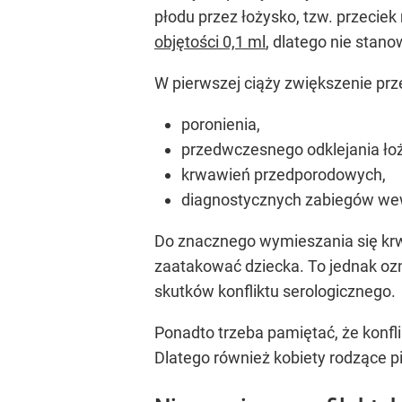
płodu przez łożysko, tzw. przeciek
objętości 0,1 ml
, dlatego nie stano
W pierwszej ciąży zwiększenie prz
poronienia,
przedwczesnego odklejania ło
krwawień przedporodowych,
diagnostycznych zabiegów we
Do znacznego wymieszania się krwi
zaatakować dziecka. To jednak ozna
skutków konfliktu serologicznego.
Ponadto trzeba pamiętać, że konfl
Dlatego również kobiety rodzące p