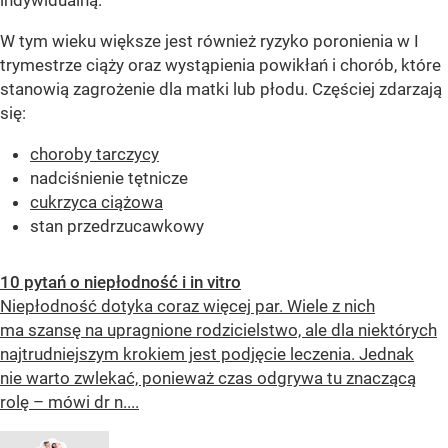
indywidualną.
W tym wieku większe jest również ryzyko poronienia w I
trymestrze ciąży oraz wystąpienia powikłań i chorób, które
stanowią zagrożenie dla matki lub płodu. Częściej zdarzają
się:
choroby tarczycy
nadciśnienie tętnicze
cukrzyca ciążowa
stan przedrzucawkowy
10 pytań o niepłodność i in vitro
Niepłodność dotyka coraz więcej par. Wiele z nich
ma szansę na upragnione rodzicielstwo, ale dla niektórych
najtrudniejszym krokiem jest podjęcie leczenia. Jednak
nie warto zwlekać, ponieważ czas odgrywa tu znaczącą
rolę – mówi dr n....