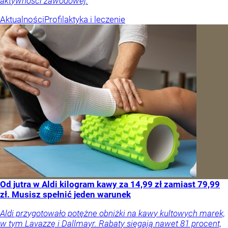
aktywności zawodowej.
Aktualności
Profilaktyka i leczenie
Od jutra w Aldi kilogram kawy za 14,99 zł zamiast 79,99
zł. Musisz spełnić jeden warunek
Aldi przygotowało potężne obniżki na kawy kultowych marek,
w tym Lavazzę i Dallmayr. Rabaty sięgają nawet 81 procent,