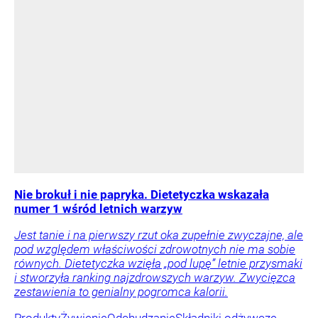
Nie brokuł i nie papryka. Dietetyczka wskazała
numer 1 wśród letnich warzyw
Jest tanie i na pierwszy rzut oka zupełnie zwyczajne, ale
pod względem właściwości zdrowotnych nie ma sobie
równych. Dietetyczka wzięła „pod lupę” letnie przysmaki
i stworzyła ranking najzdrowszych warzyw. Zwycięzca
zestawienia to genialny pogromca kalorii.
Produkty
Żywienie
Odchudzanie
Składniki odżywcze