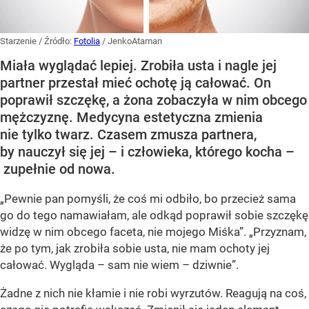
Starzenie
/ Źródło:
Fotolia
/
JenkoAtaman
Miała wyglądać lepiej. Zrobiła usta i nagle jej
partner przestał mieć ochotę ją całować. On
poprawił szczękę, a żona zobaczyła w nim obcego
mężczyznę. Medycyna estetyczna zmienia
nie tylko twarz. Czasem zmusza partnera,
by nauczył się jej – i człowieka, którego kocha –
zupełnie od nowa.
„Pewnie pan pomyśli, że coś mi odbiło, bo przecież sama
go do tego namawiałam, ale odkąd poprawił sobie szczękę
widzę w nim obcego faceta, nie mojego Miśka”. „Przyznam,
że po tym, jak zrobiła sobie usta, nie mam ochoty jej
całować. Wygląda – sam nie wiem – dziwnie”.
Żadne z nich nie kłamie i nie robi wyrzutów. Reagują na coś,