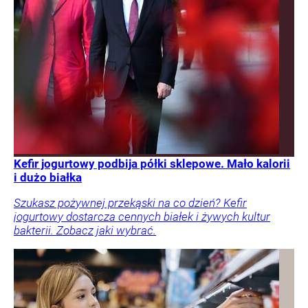
Kefir jogurtowy podbija półki sklepowe. Mało kalorii
i dużo białka
Szukasz pożywnej przekąski na co dzień? Kefir
jogurtowy dostarcza cennych białek i żywych kultur
bakterii. Zobacz jaki wybrać.