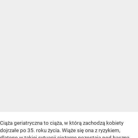
Ciąża geriatryczna to ciąża, w którą zachodzą kobiety
dojrzałe po 35. roku życia. Wiąże się ona z ryzykiem,
dlatego w takiej sytuacji ciężarne pozostają pod baczną