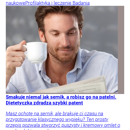
naukowe
Profilaktyka i leczenie
Badania
Smakuje niemal jak sernik, a robisz go na patelni.
Dietetyczka zdradza szybki patent
Masz ochotę na sernik, ale brakuje ci czasu na
przygotowanie klasycznego wypieku? Ten prosty
przepis pozwala stworzyć puszysty i kremowy omlet o