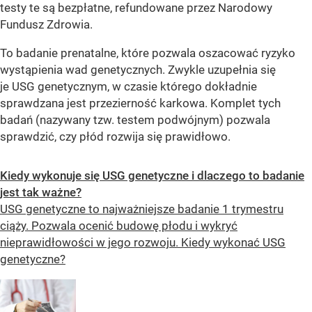
testy te są bezpłatne, refundowane przez Narodowy
Fundusz Zdrowia.
To badanie prenatalne, które pozwala oszacować ryzyko
wystąpienia wad genetycznych. Zwykle uzupełnia się
je USG genetycznym, w czasie którego dokładnie
sprawdzana jest przezierność karkowa. Komplet tych
badań (nazywany tzw. testem podwójnym) pozwala
sprawdzić, czy płód rozwija się prawidłowo.
Kiedy wykonuje się USG genetyczne i dlaczego to badanie
jest tak ważne?
USG genetyczne to najważniejsze badanie 1 trymestru
ciąży. Pozwala ocenić budowę płodu i wykryć
nieprawidłowości w jego rozwoju. Kiedy wykonać USG
genetyczne?