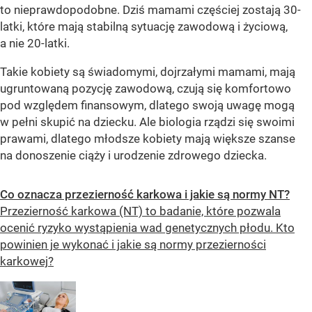
to nieprawdopodobne. Dziś mamami częściej zostają 30-
latki, które mają stabilną sytuację zawodową i życiową,
a nie 20-latki.
Takie kobiety są świadomymi, dojrzałymi mamami, mają
ugruntowaną pozycję zawodową, czują się komfortowo
pod względem finansowym, dlatego swoją uwagę mogą
w pełni skupić na dziecku. Ale biologia rządzi się swoimi
prawami, dlatego młodsze kobiety mają większe szanse
na donoszenie ciąży i urodzenie zdrowego dziecka.
Co oznacza przezierność karkowa i jakie są normy NT?
Przezierność karkowa (NT) to badanie, które pozwala
ocenić ryzyko wystąpienia wad genetycznych płodu. Kto
powinien je wykonać i jakie są normy przezierności
karkowej?