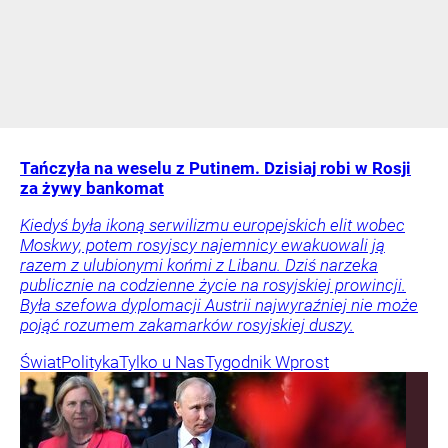
Tańczyła na weselu z Putinem. Dzisiaj robi w Rosji
za żywy bankomat
Kiedyś była ikoną serwilizmu europejskich elit wobec
Moskwy, potem rosyjscy najemnicy ewakuowali ją
razem z ulubionymi końmi z Libanu. Dziś narzeka
publicznie na codzienne życie na rosyjskiej prowincji.
Była szefowa dyplomacji Austrii najwyraźniej nie może
pojąć rozumem zakamarków rosyjskiej duszy.
Świat
Polityka
Tylko u Nas
Tygodnik Wprost