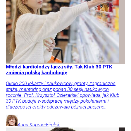
Młodzi kardiolodzy łączą siły. Tak Klub 30 PTK
zmienia polską kardiologię
Około 300 lekarzy i naukowców, granty, zagraniczne
staże, mentoring oraz ponad 30 sesji naukowych
rocznie. Prof. Krzysztof Ozierański opowiada, jak Klub
30 PTK buduje współpracę między pokoleniami i
dlaczego jej efekty odczuwają później pacjenci.
Anna
Kopras-Fijołek