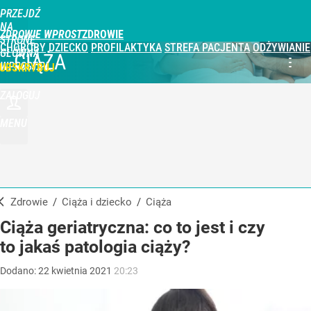
PRZEJDŹ
NA
ZDROWIE WPROST
STRONĘ
CHOROBY
DZIECKO
PROFILAKTYKA
STREFA PACJENTA
ODŻYWIANIE
GŁÓWNĄ
CIĄŻA
WPROST.PL
UBSKRYBUJ
ZALOGUJ
MENU
Zdrowie
/
Ciąża i dziecko
/
Ciąża
Ciąża geriatryczna: co to jest i czy
to jakaś patologia ciąży?
Dodano:
22
kwietnia
2021
20:23