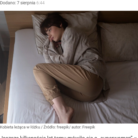
Dodano:
7
sierpnia
6:44
Kobieta leżąca w łóżku
/ Źródło:
freepik/ autor: Freepik
Jeszcze kilkanaście lat temu mówiło się o „superwoman” –