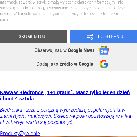
Informacje zawarte w serwisie mają wyłącznie charakter informacyjny i nie
stanowią porady lekarskiej, a stosowanie ich w praktyce powinno za każdym
razem być konsultowane na indywidualnej wizycie lekarskiej z lekarzem
specjalistą.
SKOMENTUJ
UDOSTĘPNIJ
Obserwuj nas
w
Google News
Dodaj jako
źródło w Google
Kawa w Biedronce „1+1 gratis”. Masz tylko jeden dzień
i limit 4 sztuki
Biedronka rusza z potężną wyprzedażą popularnych kaw
ziarnistych i mielonych. Sklepowe półki opustoszeją w kilka
chwil, więc warto się pospieszyć.
Produkty
Żywienie