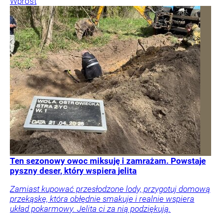
Wprost
Ten sezonowy owoc miksuję i zamrażam. Powstaje
pyszny deser, który wspiera jelita
Zamiast kupować przesłodzone lody, przygotuj domową
przekąskę, która obłędnie smakuje i realnie wspiera
układ pokarmowy. Jelita ci za nią podziękują.