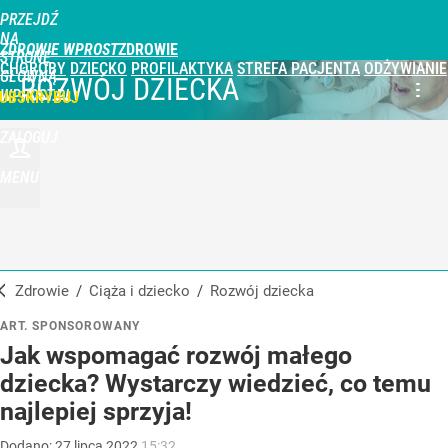
PRZEJDŹ
NA
ZDROWIE WPROST
STRONĘ
CHOROBY
DZIECKO
PROFILAKTYKA
STREFA PACJENTA
ODŻYWIANIE
GŁÓWNĄ
ROZWÓJ DZIECKA
WPROST.PL
UBSKRYBUJ
ZALOGUJ
MENU
Zdrowie
/
Ciąża i dziecko
/
Rozwój dziecka
ART. SPONSOROWANY
Jak wspomagać rozwój małego
dziecka? Wystarczy wiedzieć, co temu
najlepiej sprzyja!
Dodano:
27
lipca
2022
15:32