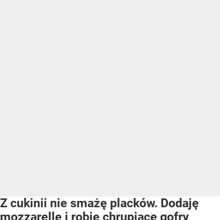
Z cukinii nie smażę placków. Dodaję
mozzarellę i robię chrupiące gofry