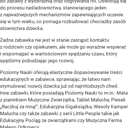
do zabawy z wyobraźnią oraz odgrywania ról. Odwołują się
do procesu naśladownictwa, stanowiącego jeden
z najważniejszych mechanizmów zapewniających uczenie
się w tym wieku, co pomaga rozbudować chociażby zasób
słownictwa dziecka.
Żadna zabawka nie jest w stanie zastąpić kontaktu
z rodzicem czy opiekunem, ale może go wyraźnie wspierać
i wspomagać w wartościowym spędzaniu czasu, który
spędzimy pobudzając jego rozwój.
Poziomy Nauki oferują elastyczne dopasowywanie treści
edukacyjnych w zabawce, sprawiając, że łatwo nam
stymulować rozwój dziecka już od najmłodszych chwil.
Inne zabawki, które posiadają Poziomy Nauki to m.in.: Mata
z pianinkiem Muzyczne Zwierzątka, Tablet Malucha, Piesek
„Raczkuj za mną!”, Edukacyjna Gigaksiążka, Wesoły Kamper
Malucha czy także zabawki z serii Little People takie jak
Edukacyjny Pociąg ze zwierzątkami czy Muzyczna Farma
Małego Odkrywcy.