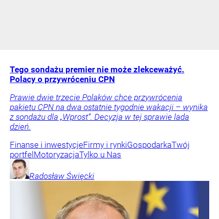
Tego sondażu premier nie może zlekceważyć.
Polacy o przywróceniu CPN
Prawie dwie trzecie Polaków chce przywrócenia
pakietu CPN na dwa ostatnie tygodnie wakacji – wynika
z sondażu dla „Wprost”. Decyzja w tej sprawie lada
dzień.
Finanse i inwestycje
Firmy i rynki
Gospodarka
Twój
portfel
Motoryzacja
Tylko u Nas
Radosław
Święcki