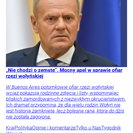
„Nie chodzi o zemstę”. Mocny apel w sprawie ofiar
rzezi wołyńskiej
W Buenos Aires potomkowie ofiar rzezi wołyńskiej
wciąż pokazują rodzinne zdjęcia i listy, wspominając
bliskich zamordowanych z niezwykłym okrucieństwem.
Ich dramat przypomina, że dla wielu rodzin Wołyń nie
jest historią zamkniętą, lecz bolesną raną, która do dziś
nie została zagojona.
Kraj
Polityka
Opinie i komentarze
Tylko u Nas
Tygodnik