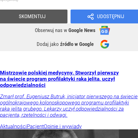
SKOMENTUJ
UDOSTĘPNIJ
Obserwuj nas
w
Google News
Dodaj jako
źródło w Google
Mistrzowie polskiej medycyny. Stworzył pierwszy
na świecie program profilaktyki raka jelita, uczył
odpowiedzialności
Zmarł prof. Eugeniusz Butruk, inicjator pierwszego na świecie
ogólnokrajowego kolonoskopowego programu profilaktyki
raka jelita grubego. Lekarzy uczył odpowiedzialności za
pacjenta, rzetelności i odwagi.
Aktualności
Pacjent
Opinie i wywiady