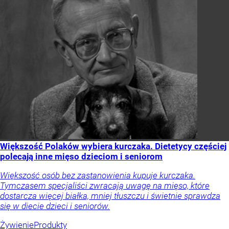
Większość Polaków wybiera kurczaka. Dietetycy częściej
polecają inne mięso dzieciom i seniorom
Większość osób bez zastanowienia kupuje kurczaka.
Tymczasem specjaliści zwracają uwagę na mięso, które
dostarcza więcej białka, mniej tłuszczu i świetnie sprawdza
się w diecie dzieci i seniorów.
Żywienie
Produkty