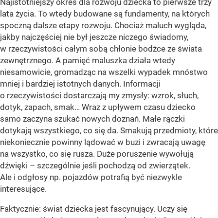
Najistotniejszy okres dla rozwoju dziecka to pierwsze trzy
lata życia. To wtedy budowane są fundamenty, na których
spoczną dalsze etapy rozwoju. Chociaż maluch wygląda,
jakby najczęściej nie był jeszcze niczego świadomy,
w rzeczywistości całym sobą chłonie bodźce ze świata
zewnętrznego. A pamięć maluszka działa wtedy
niesamowicie, gromadząc na wszelki wypadek mnóstwo
mniej i bardziej istotnych danych. Informacji
o rzeczywistości dostarczają my zmysły: wzrok, słuch,
dotyk, zapach, smak… Wraz z upływem czasu dziecko
samo zaczyna szukać nowych doznań. Małe rączki
dotykają wszystkiego, co się da. Smakują przedmioty, które
niekoniecznie powinny lądować w buzi i zwracają uwagę
na wszystko, co się rusza. Duże poruszenie wywołują
dźwięki – szczególnie jeśli pochodzą od zwierzątek.
Ale i odgłosy np. pojazdów potrafią być niezwykle
interesujące.
Faktycznie: świat dziecka jest fascynujący. Uczy się