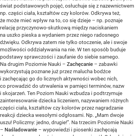
świat podstawowych pojęć, osłuchuje się z nazewnictwem
np. części ciała, kształtów czy kolorów. Odkrywa też,
że może mieć wpływ na to, co się dzieje – np. poznaje
relację przyczynowo-skutkową między naciskaniem
na uszko pieska a wydaniem przez niego radosnego
dźwięku. Odkrywa zatem nie tylko otoczenie, ale i swoje
możliwości oddziaływania na nie. W ten sposób buduje
podstawy sprawczości i zaufanie do siebie samego.
Na drugim Poziomie Nauki –
Zachęcanie
– zabawki
wykorzystują poznane już przez malucha bodźce
i zachęcając go do licznych aktywności wobec nich,
co prowadzić do utrwalenia w pamięci terminów, nazw
i skojarzeń. Ten Poziom Nauki wzbudza i podtrzymuje
zainteresowanie dziecka liczeniem, nazywaniem różnych
części ciała, kształtów czy kolorów przez nagradzanie
reakcji dziecka wesołymi odgłosami. Np. „Mam dwoje
uszu! Policzmy: jedno, drugie!”. Na trzecim Poziomie Nauki
–
Naśladowanie
– wypowiedzi i piosenki zachęcają