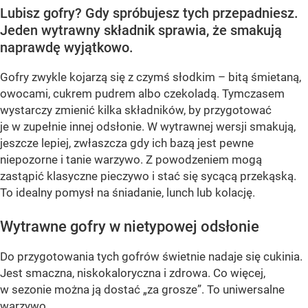
Lubisz gofry? Gdy spróbujesz tych przepadniesz.
Jeden wytrawny składnik sprawia, że smakują
naprawdę wyjątkowo.
Gofry zwykle kojarzą się z czymś słodkim – bitą śmietaną,
owocami, cukrem pudrem albo czekoladą. Tymczasem
wystarczy zmienić kilka składników, by przygotować
je w zupełnie innej odsłonie. W wytrawnej wersji smakują,
jeszcze lepiej, zwłaszcza gdy ich bazą jest pewne
niepozorne i tanie warzywo. Z powodzeniem mogą
zastąpić klasyczne pieczywo i stać się sycącą przekąską.
To idealny pomysł na śniadanie, lunch lub kolację.
Wytrawne gofry w nietypowej odsłonie
Do przygotowania tych gofrów świetnie nadaje się cukinia.
Jest smaczna, niskokaloryczna i zdrowa. Co więcej,
w sezonie można ją dostać „za grosze”. To uniwersalne
warzywo,...