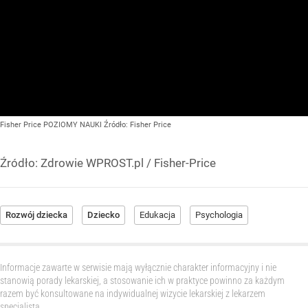
Fisher Price POZIOMY NAUKI
Źródło:
Fisher Price
Źródło:
Zdrowie WPROST.pl
/
Fisher-Price
Rozwój dziecka
Dziecko
Edukacja
Psychologia
Informacje zawarte w serwisie mają wyłącznie charakter informacyjny i nie
stanowią porady lekarskiej, a stosowanie ich w praktyce powinno za każdym
razem być konsultowane na indywidualnej wizycie lekarskiej z lekarzem
specjalistą.