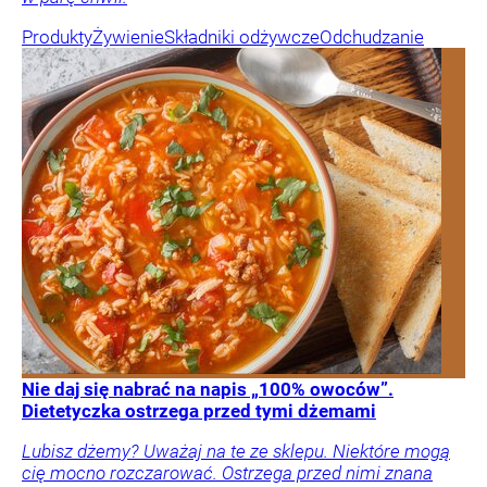
Produkty
Żywienie
Składniki odżywcze
Odchudzanie
Nie daj się nabrać na napis „100% owoców”.
Dietetyczka ostrzega przed tymi dżemami
Lubisz dżemy? Uważaj na te ze sklepu. Niektóre mogą
cię mocno rozczarować. Ostrzega przed nimi znana