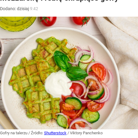
Dodano:
dzisiaj
9:42
Gofry na talerzu
/ Źródło:
Shutterstock
/
Viktory Panchenko