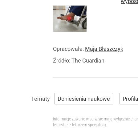
wyposaż
Opracowała:
Maja Błaszczyk
Źródło:
The Guardian
Doniesienia naukowe
Profil
Informacje zawarte w serwisie mają wyłącznie char
lekarskiej z lekarzem specjalistą.