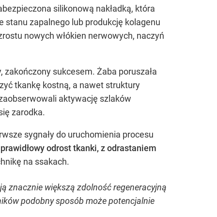
abezpieczona silikonową nakładką, która
nie stanu zapalnego lub produkcję kolagenu
 wzrostu nowych włókien nerwowych, naczyń
ny, zakończony sukcesem. Żaba poruszała
zyć tkankę kostną, a nawet struktury
y zaobserwowali aktywację szlaków
ię zarodka.
ierwsze sygnały do uruchomienia procesu
prawidłowy odrost tkanki, z odrastaniem
chnikę na ssakach.
ją znacznie większą zdolność regeneracyjną
zynników podobny sposób może potencjalnie