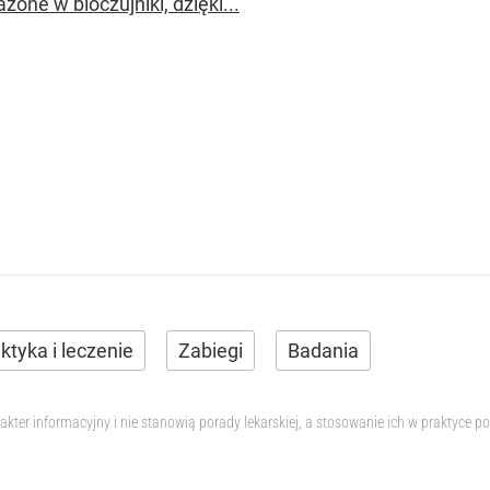
one w bioczujniki, dzięki...
aktyka i leczenie
Zabiegi
Badania
akter informacyjny i nie stanowią porady lekarskiej, a stosowanie ich w praktyce