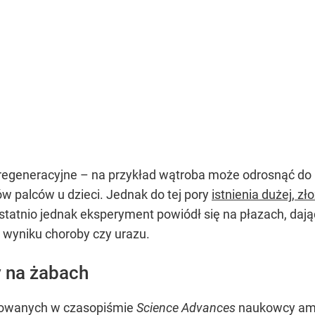
regeneracyjne – na przykład wątroba może odrosnąć do p
 palców u dzieci. Jednak do tej pory
istnienia dużej, z
tatnio jednak eksperyment powiódł się na płazach, daj
 wyniku choroby czy urazu.
 na żabach
kowanych w czasopiśmie
Science Advances
naukowcy ampu