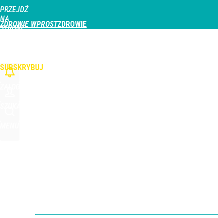
PRZEJDŹ
Udostępnij
0
Skomentuj
NA
ZDROWIE WPROST
STRONĘ
GŁÓWNĄ
CHOROBY
DZIECKO
PROFILAKTYKA
STREFA PACJENTA
ODŻYWIAN
WPROST.PL
SUBSKRYBUJ
ZALOGUJ
SZUKAJ
MENU