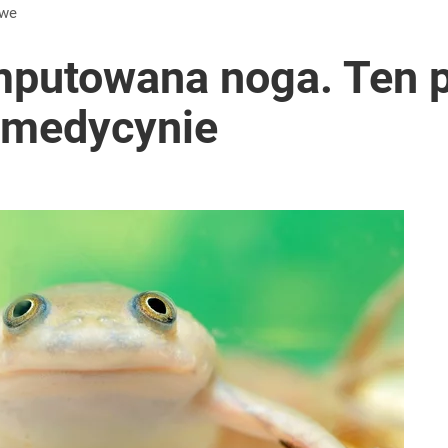
owe
amputowana noga. Ten 
ę medycynie