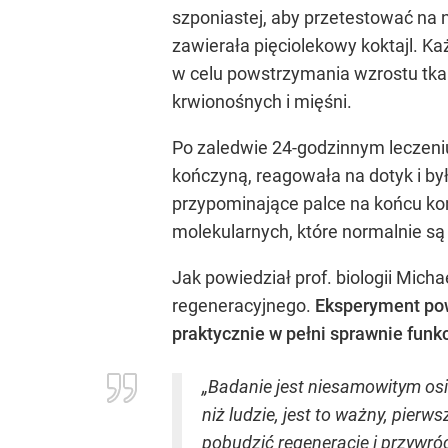
szponiastej, aby przetestować na 
zawierała pięciolekowy koktajl. Ka
w celu powstrzymania wzrostu tka
krwionośnych i mięśni.
Po zaledwie 24-godzinnym leczeni
kończyną, reagowała na dotyk i był
przypominające palce na końcu ko
molekularnych, które normalnie s
Jak powiedział prof. biologii Mic
regeneracyjnego.
Eksperyment powt
praktycznie w pełni sprawnie funkc
„Badanie jest niesamowitym os
niż ludzie, jest to ważny, pier
pobudzić regenerację i przywróc