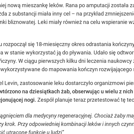
niej nową mieszankę leków. Rana po amputacji została z
żda z substancji miała inny cel – na przykład zmniejsze
nki bliznowatej. Leki miały również na celu wspieranie
u rozpoczął się 18-miesięczny okres odrastania kończy
a w stanie wykorzystać ją do pływania. Udało się odtwor
ńczyny. W ciągu pierwszych kilku dni leczenia naukowc
ą wykorzystywane do mapowania kończyn rozwijającego s
hael Levin, zastosowanie leku dostarczyło organizmowi p
órzono na dziesiątkach żab, obserwując u wielu z nich 
jonującej nogi.
Zespół planuje teraz przetestować tę te
iągnięciem dla medycyny regeneracyjnej. Chociaż żaby ma
wszy krok. Przy odpowiedniej kombinacji leków i innych c
ić utracone funkcje u ludzi”