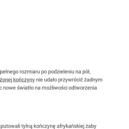
ełnego rozmiaru po podzieleniu na pół,
łożonej kończyny
nie udało przywrócić żadnym
ąc nowe światło na możliwości odtworzenia
towali tylną kończynę afrykańskiej żaby