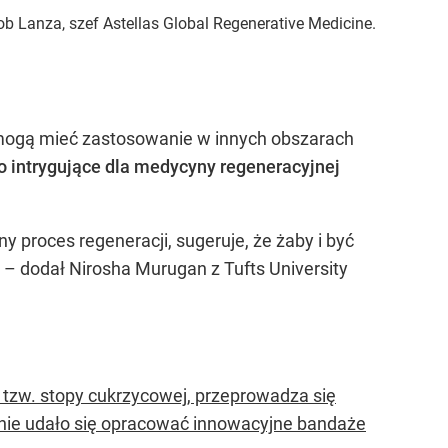
b Lanza, szef Astellas Global Regenerative Medicine.
ia mogą mieć zastosowanie w innych obszarach
o intrygujące dla medycyny regeneracyjnej
y proces regeneracji, sugeruje, że żaby i być
– dodał Nirosha Murugan z Tufts University
 tzw. stopy cukrzycowej, przeprowadza się
nie udało się opracować innowacyjne bandaże