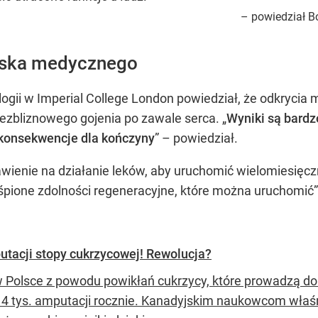
– powiedział Bo
iska medycznego
ologii w Imperial College London powiedział, że odkryc
bezbliznowego gojenia po zawale serca. „
Wyniki są bardz
 konsekwencje dla kończyny
” – powiedział.
awienie na działanie leków, aby uruchomić wielomiesięczn
pione zdolności regeneracyjne, które można uruchomić” 
tacji stopy cukrzycowej! Rewolucja?
w Polsce z powodu powikłań cukrzycy, które prowadzą do
14 tys. amputacji rocznie. Kanadyjskim naukowcom właś