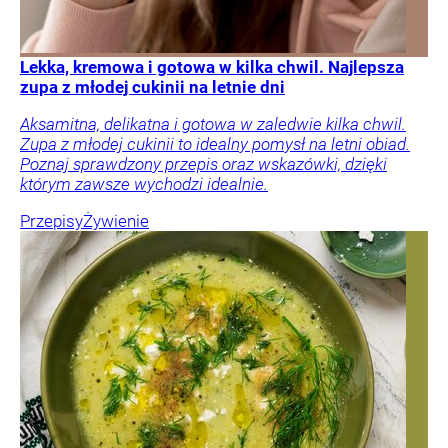
Lekka, kremowa i gotowa w kilka chwil. Najlepsza
zupa z młodej cukinii na letnie dni
Aksamitna, delikatna i gotowa w zaledwie kilka chwil.
Zupa z młodej cukinii to idealny pomysł na letni obiad.
Poznaj sprawdzony przepis oraz wskazówki, dzięki
którym zawsze wychodzi idealnie.
Przepisy
Żywienie