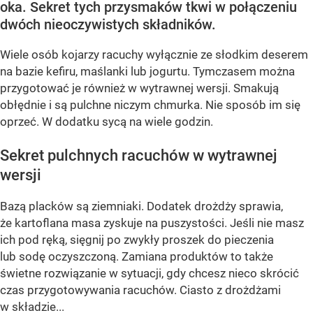
oka. Sekret tych przysmaków tkwi w połączeniu
dwóch nieoczywistych składników.
Wiele osób kojarzy racuchy wyłącznie ze słodkim deserem
na bazie kefiru, maślanki lub jogurtu. Tymczasem można
przygotować je również w wytrawnej wersji. Smakują
obłędnie i są pulchne niczym chmurka. Nie sposób im się
oprzeć. W dodatku sycą na wiele godzin.
Sekret pulchnych racuchów w wytrawnej
wersji
Bazą placków są ziemniaki. Dodatek drożdży sprawia,
że kartoflana masa zyskuje na puszystości. Jeśli nie masz
ich pod ręką, sięgnij po zwykły proszek do pieczenia
lub sodę oczyszczoną. Zamiana produktów to także
świetne rozwiązanie w sytuacji, gdy chcesz nieco skrócić
czas przygotowywania racuchów. Ciasto z drożdżami
w składzie...