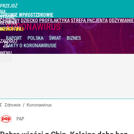
PRZEJDŹ
NA
ZDROWIE WPROST
STRONĘ
CHOROBY
DZIECKO
PROFILAKTYKA
STREFA PACJENTA
ODŻYWIANIE
GŁÓWNĄ
KORONAWIRUS
WPROST.PL
UBSKRYBUJ
RAPORT
POLSKA
ŚWIAT
BIZNES
ZALOGUJ
FAKTY
O KORONAWIRUSIE
MENU
Zdrowie
/
Koronawirus
PAP