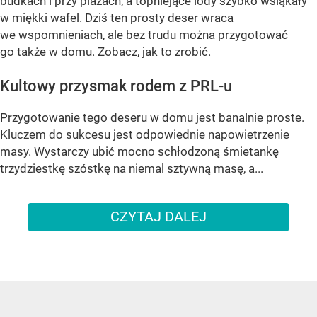
budkach i przy plażach, a topniejące lody szybko wsiąkały
w miękki wafel. Dziś ten prosty deser wraca
we wspomnieniach, ale bez trudu można przygotować
go także w domu. Zobacz, jak to zrobić.
Kultowy przysmak rodem z PRL-u
Przygotowanie tego deseru w domu jest banalnie proste.
Kluczem do sukcesu jest odpowiednie napowietrzenie
masy. Wystarczy ubić mocno schłodzoną śmietankę
trzydziestkę szóstkę na niemal sztywną masę, a...
CZYTAJ DALEJ