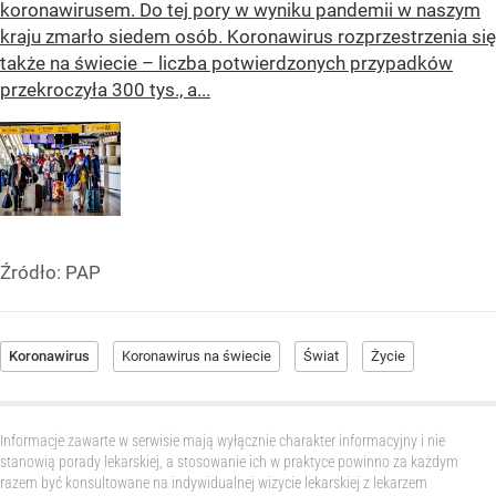
koronawirusem. Do tej pory w wyniku pandemii w naszym
kraju zmarło siedem osób. Koronawirus rozprzestrzenia się
także na świecie – liczba potwierdzonych przypadków
przekroczyła 300 tys., a...
Źródło:
PAP
Koronawirus
Koronawirus na świecie
Świat
Życie
Informacje zawarte w serwisie mają wyłącznie charakter informacyjny i nie
stanowią porady lekarskiej, a stosowanie ich w praktyce powinno za każdym
razem być konsultowane na indywidualnej wizycie lekarskiej z lekarzem