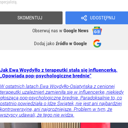
specjalistą.
SKOMENTUJ
UDOSTĘPNIJ
Obserwuj nas
w
Google News
Dodaj jako
źródło w Google
Jak Ewa Woydyłło z terapeutki stała się influencerką.
„Opowiada pop-psychologiczne brednie”
W ostatnich latach Ewa Woydyłło-Osiatyńska z cenionej
terapeutki uzależnień zamieniła się w influencerkę, niekiedy
głoszącą pop-psychologiczne brednie. Paradoksalnie to, co
ostatnio powiedziała o Idze Świątek, nie jest ani najbardziej
kontrowersyjne, ani najgroźniejsze. Problem w tym, że
wszyscy udawali, że tego nie widzą.