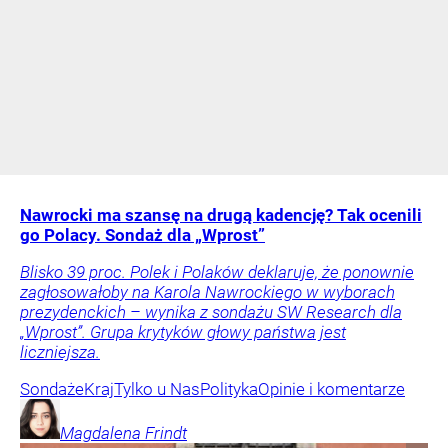
Nawrocki ma szansę na drugą kadencję? Tak ocenili
go Polacy. Sondaż dla „Wprost”
Blisko 39 proc. Polek i Polaków deklaruje, że ponownie
zagłosowałoby na Karola Nawrockiego w wyborach
prezydenckich – wynika z sondażu SW Research dla
„Wprost”. Grupa krytyków głowy państwa jest
liczniejsza.
Sondaże
Kraj
Tylko u Nas
Polityka
Opinie i komentarze
Magdalena
Frindt