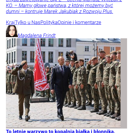
KO. – Mamy głowę państwa, z której możemy być
dumni – kontruje Marek Jakubiak z Rozwoju Plus.
Kraj
Tylko u Nas
Polityka
Opinie i komentarze
Magdalena
Frindt
To letnie warzywo to kopalnia białka i błonnika.