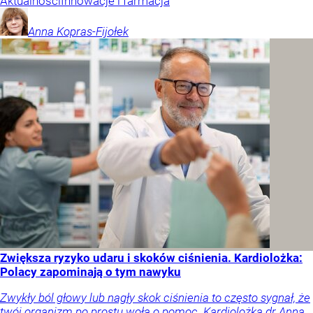
Aktualności
Innowacje i farmacja
Anna
Kopras-Fijołek
Zwiększa ryzyko udaru i skoków ciśnienia. Kardiolożka:
Polacy zapominają o tym nawyku
Zwykły ból głowy lub nagły skok ciśnienia to często sygnał, że
twój organizm po prostu woła o pomoc. Kardiolożka dr Anna