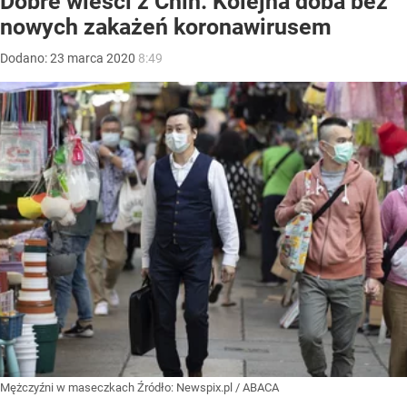
Dobre wieści z Chin. Kolejna doba bez
nowych zakażeń koronawirusem
Dodano:
23
marca
2020
8:49
Mężczyźni w maseczkach
Źródło:
Newspix.pl
/
ABACA