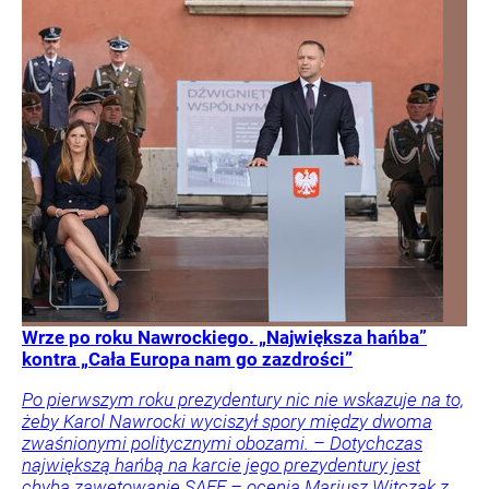
Wrze po roku Nawrockiego. „Największa hańba”
kontra „Cała Europa nam go zazdrości”
Po pierwszym roku prezydentury nic nie wskazuje na to,
żeby Karol Nawrocki wyciszył spory między dwoma
zwaśnionymi politycznymi obozami. – Dotychczas
największą hańbą na karcie jego prezydentury jest
chyba zawetowanie SAFE – ocenia Mariusz Witczak z