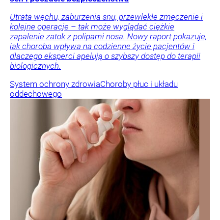
Utrata węchu, zaburzenia snu, przewlekłe zmęczenie i
kolejne operacje – tak może wyglądać ciężkie
zapalenie zatok z polipami nosa. Nowy raport pokazuje,
jak choroba wpływa na codzienne życie pacjentów i
dlaczego eksperci apelują o szybszy dostęp do terapii
biologicznych.
System ochrony zdrowia
Choroby płuc i układu
oddechowego