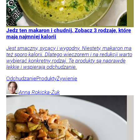
Jedz ten makaron i chudnij. Zobacz 3 rodzaje, które
mają najmniej kalorii
Jest smaczny, sycący i wygodny. Niestety, makaron ma
też sporo kalorii. Dlatego wieczorem i na redukcji warto
wybierać konkretny rodzaj. Te produkty są naprawdę
lekkie i wspierają odchudzanie.
Odchudzanie
Produkty
Żywienie
Anna
Rokicka-Żuk