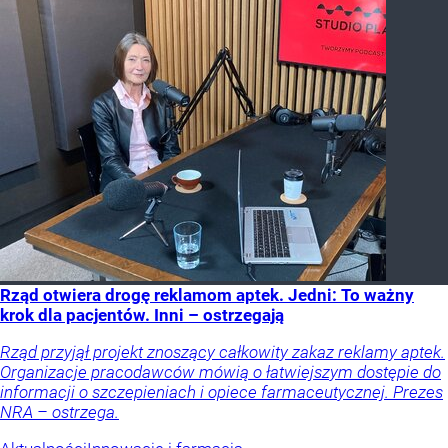
Rząd otwiera drogę reklamom aptek. Jedni: To ważny
krok dla pacjentów. Inni – ostrzegają
Rząd przyjął projekt znoszący całkowity zakaz reklamy aptek.
Organizacje pracodawców mówią o łatwiejszym dostępie do
informacji o szczepieniach i opiece farmaceutycznej. Prezes
NRA – ostrzega.