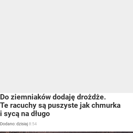
Do ziemniaków dodaję drożdże.
Te racuchy są puszyste jak chmurka
i sycą na długo
Dodano:
dzisiaj
8:54