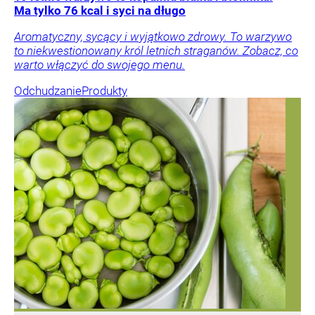
Ma tylko 76 kcal i syci na długo
Aromatyczny, sycący i wyjątkowo zdrowy. To warzywo
to niekwestionowany król letnich straganów. Zobacz, co
warto włączyć do swojego menu.
Odchudzanie
Produkty