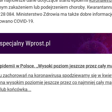
ał najnowsze dane dotyczące stanu epidemii
koronawiru
nym zakażeniem lub podejrzeniem choroby. Kwarantanną
28 084. Ministerstwo Zdrowia ma także dobre informacje
zowano COVID-19.
specjalny Wprost.pl
pidemii w Polsce. „Wysoki poziom jeszcze przez cały m
u zachorowań na koronawirusa spodziewamy się w kwietni
na wysokim poziomie jeszcze przez co najmniej cały maj –
 lub końcówka...