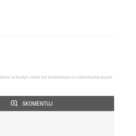
 powinno za każdym razem być konsultowane na indywidualnej wizycie
SKOMENTUJ