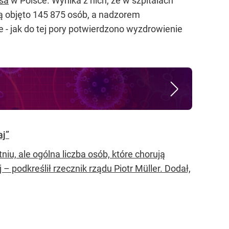
sa
w Polsce. Wynika z nich, że w szpitalach
 objęto 145 875 osób, a nadzorem
 - jak do tej pory potwierdzono wyzdrowienie
aj”
u, ale ogólna liczba osób, które chorują
 podkreślił rzecznik rządu Piotr Müller. Dodał,