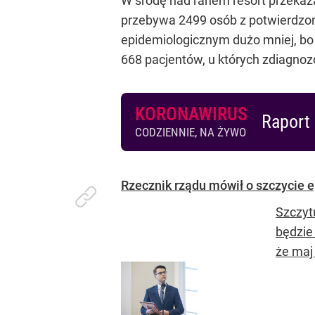
W środę nad ranem resort przekaz
przebywa 2499 osób z potwierdzo
epidemiologicznym dużo mniej, bo 
668 pacjentów, u których zdiagno
KORONAWIRUS
Raport 
CODZIENNIE, NA ŻYWO
Rzecznik rządu mówił o szczycie e
Szczyt
będzie 
że maj