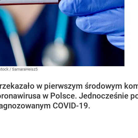
stock
/
SamaraHeisz5
przekazało w pierwszym środowym kom
ronawirusa w Polsce. Jednocześnie po
diagnozowanym COVID-19.