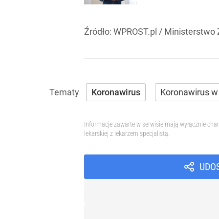
Źródło:
WPROST.pl
/
Ministerstwo
Koronawirus
Koronawirus w
Informacje zawarte w serwisie mają wyłącznie char
lekarskiej z lekarzem specjalistą.
UDO