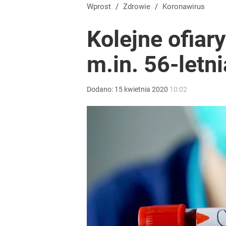
Startej cukinii nie wrzucam od razu do masy. Dzię
Wprost
/
Zdrowie
/
Koronawirus
Kolejne ofiar
dodaj
m.in. 56-letn
Jak Ewa Woydyłło z terapeutki stała się influence
Dodano:
15
kwietnia
2020
10:02
2
Ten sezonowy owoc miksuję i zamrażam. Powstaje p
dodaj