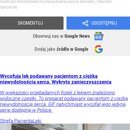
razem być konsultowane na indywidualnej wizycie lekarskiej z lekarzem
specjalistą.
SKOMENTUJ
UDOSTĘPNIJ
Obserwuj nas
w
Google News
Dodaj jako
źródło w Google
Wycofują lek podawany pacjentom z ciężką
niewydolnością serca. Wykryto zanieczyszczenia
W większości przebadanych fiolek z lekiem znaleziono
widoczne cząstki. To preparat podawany pacjentom z ciężką
niewydolnością serca. GIF natychmiast wycofał jego jedyną
serię dostępną w Polsce.
Strefa Pacjenta
Leki