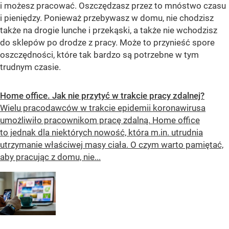
i możesz pracować. Oszczędzasz przez to mnóstwo czasu
i pieniędzy. Ponieważ przebywasz w domu, nie chodzisz
także na drogie lunche i przekąski, a także nie wchodzisz
do sklepów po drodze z pracy. Może to przynieść spore
oszczędności, które tak bardzo są potrzebne w tym
trudnym czasie.
Home office. Jak nie przytyć w trakcie pracy zdalnej?
Wielu pracodawców w trakcie epidemii koronawirusa
umożliwiło pracownikom pracę zdalną. Home office
to jednak dla niektórych nowość, która m.in. utrudnia
utrzymanie właściwej masy ciała. O czym warto pamiętać,
aby pracując z domu, nie...