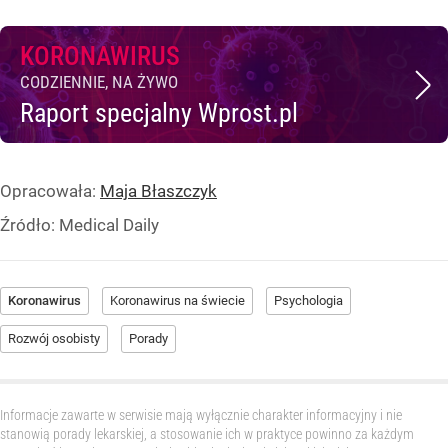
KORONAWIRUS
CODZIENNIE, NA ŻYWO
Raport specjalny Wprost.pl
Opracowała:
Maja Błaszczyk
Źródło:
Medical Daily
Koronawirus
Koronawirus na świecie
Psychologia
Rozwój osobisty
Porady
Informacje zawarte w serwisie mają wyłącznie charakter informacyjny i nie
stanowią porady lekarskiej, a stosowanie ich w praktyce powinno za każdym