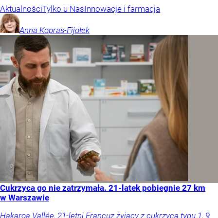
Aktualności
Tylko u Nas
Innowacje i farmacja
Anna
Kopras-Fijołek
Cukrzyca go nie zatrzymała. 21-latek pobiegnie 27 km
w Warszawie
Hakaroa Vallée, 21-letni Francuz żyjący z cukrzycą typu 1, 9