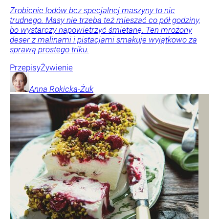
Zrobienie lodów bez specjalnej maszyny to nic
trudnego. Masy nie trzeba też mieszać co pół godziny,
bo wystarczy napowietrzyć śmietanę. Ten mrożony
deser z malinami i pistacjami smakuje wyjątkowo za
sprawą prostego triku.
Przepisy
Żywienie
Anna
Rokicka-Żuk