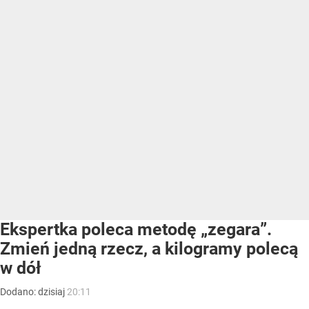
Ekspertka poleca metodę „zegara”.
Zmień jedną rzecz, a kilogramy polecą
w dół
Dodano:
dzisiaj
20:11