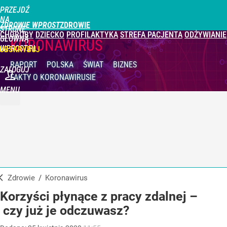
PRZEJDŹ
NA
ZDROWIE WPROST
STRONĘ
CHOROBY
DZIECKO
PROFILAKTYKA
STREFA PACJENTA
ODŻYWIANIE
GŁÓWNĄ
KORONAWIRUS
WPROST.PL
UBSKRYBUJ
RAPORT
POLSKA
ŚWIAT
BIZNES
ZALOGUJ
FAKTY
O KORONAWIRUSIE
MENU
Zdrowie
/
Koronawirus
Korzyści płynące z pracy zdalnej –
czy już je odczuwasz?