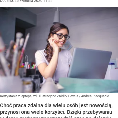
Dodano:
25
kwietnia
2020
11:55
Korzystanie z laptopa, zdj. ilustracyjne
Źródło:
Pexels
/
Andrea Piacquadio
Choć praca zdalna dla wielu osób jest nowością,
przynosi ona wiele korzyści. Dzięki przebywaniu