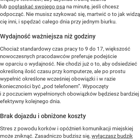
lub
pogłaskać swojego psa
na minutę, jeśli chcesz
odpocząć. Nie musisz szykować się, martwić o to jak widzą
cię inni, i spędzać całego dnia przy jednym biurku.
Wydajność ważniejsza niż godziny
Chociaż standardowy czas pracy to 9 do 17, większość
nowoczesnych pracodawców preferuje podejście
w oparciu o wydajność. Nie chodzi już o to, aby odsiedzieć
określoną ilość czasu przy komputerze, ale po prostu
wypełnić określone wcześniej obowiązki i w razie
konieczności być „pod telefonem”. Wypoczęty
i z poczuciem wypełnionych obowiązków będziesz bardziej
efektywny kolejnego dnia.
Brak dojazdu i obniżone koszty
Stres z powodu korków i opóźnień komunikacji miejskiej
może zniknąć. Zasadniczo budzisz się,
wyłączasz budzik