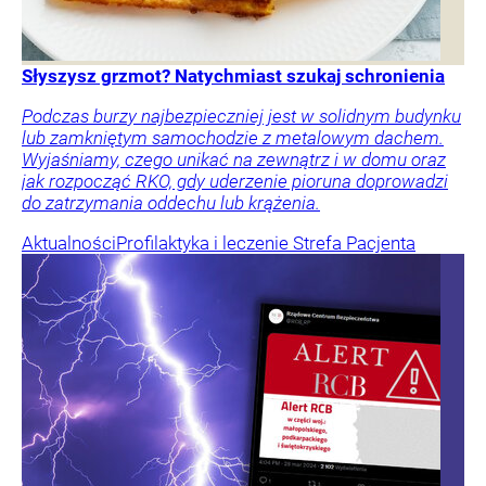
Słyszysz grzmot? Natychmiast szukaj schronienia
Podczas burzy najbezpieczniej jest w solidnym budynku
lub zamkniętym samochodzie z metalowym dachem.
Wyjaśniamy, czego unikać na zewnątrz i w domu oraz
jak rozpocząć RKO, gdy uderzenie pioruna doprowadzi
do zatrzymania oddechu lub krążenia.
Aktualności
Profilaktyka i leczenie
Strefa Pacjenta