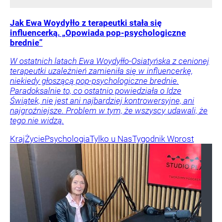
Jak Ewa Woydyłło z terapeutki stała się
influencerką. „Opowiada pop-psychologiczne
brednie”
W ostatnich latach Ewa Woydyłło-Osiatyńska z cenionej
terapeutki uzależnień zamieniła się w influencerkę,
niekiedy głoszącą pop-psychologiczne brednie.
Paradoksalnie to, co ostatnio powiedziała o Idze
Świątek, nie jest ani najbardziej kontrowersyjne, ani
najgroźniejsze. Problem w tym, że wszyscy udawali, że
tego nie widzą.
Kraj
Życie
Psychologia
Tylko u Nas
Tygodnik Wprost