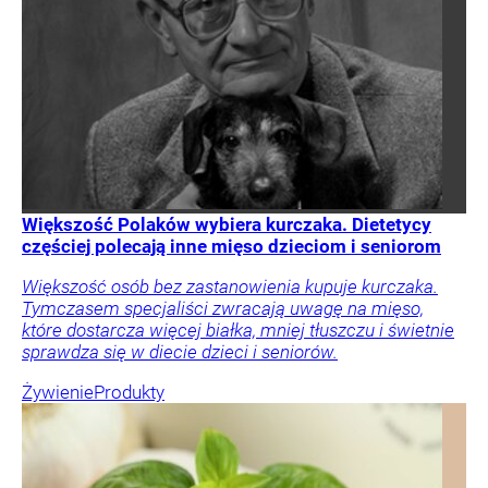
Większość Polaków wybiera kurczaka. Dietetycy
częściej polecają inne mięso dzieciom i seniorom
Większość osób bez zastanowienia kupuje kurczaka.
Tymczasem specjaliści zwracają uwagę na mięso,
które dostarcza więcej białka, mniej tłuszczu i świetnie
sprawdza się w diecie dzieci i seniorów.
Żywienie
Produkty