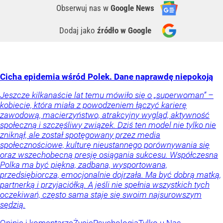
Obserwuj nas
w
Google News
Dodaj jako
źródło w Google
Cicha epidemia wśród Polek. Dane naprawdę niepokoją
Jeszcze kilkanaście lat temu mówiło się o „superwoman” –
kobiecie, która miała z powodzeniem łączyć karierę
zawodową, macierzyństwo, atrakcyjny wygląd, aktywność
społeczną i szczęśliwy związek. Dziś ten model nie tylko nie
zniknął, ale został spotęgowany przez media
społecznościowe, kulturę nieustannego porównywania się
oraz wszechobecną presję osiągania sukcesu. Współczesna
Polka ma być piękna, zadbana, wysportowana,
przedsiębiorcza, emocjonalnie dojrzała. Ma być dobrą matką,
partnerką i przyjaciółką. A jeśli nie spełnia wszystkich tych
oczekiwań, często sama staje się swoim najsurowszym
sędzią.
Opinie i komentarze
Życie
Psychologia
Tylko u Nas