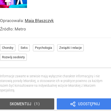
Opracowała:
Maja Błaszczyk
Źródło:
Metro
Choroby
Seks
Psychologia
Związki i relacje
Rozwój osobisty
Informacje zawarte w serwisie mają wyłącznie charakter informacyjny i nie
stanowią porady lekarskiej, a stosowanie ich w praktyce powinno za każdym
razem być konsultowane na indywidualnej wizycie lekarskiej z lekarzem
specjalistą.
SKOMENTUJ
UDOSTĘPNIJ
1