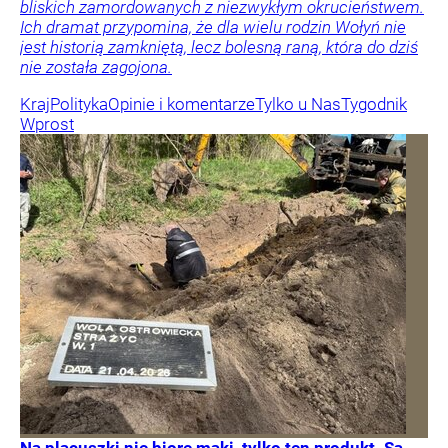
bliskich zamordowanych z niezwykłym okrucieństwem.
Ich dramat przypomina, że dla wielu rodzin Wołyń nie
jest historią zamkniętą, lecz bolesną raną, która do dziś
nie została zagojona.
Kraj
Polityka
Opinie i komentarze
Tylko u Nas
Tygodnik
Wprost
Na placuszki nie biorę mąki, tylko ten produkt. Są