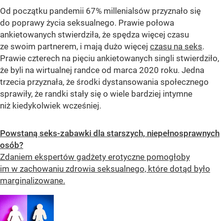
Od początku pandemii 67% millenialsów przyznało się
do poprawy życia seksualnego. Prawie połowa
ankietowanych stwierdziła, że spędza więcej czasu
ze swoim partnerem, i mają dużo więcej
czasu na seks
.
Prawie czterech na pięciu ankietowanych singli stwierdziło,
że byli na wirtualnej randce od marca 2020 roku. Jedna
trzecia przyznała, że środki dystansowania społecznego
sprawiły, że randki stały się o wiele bardziej intymne
niż kiedykolwiek wcześniej.
Powstaną seks-zabawki dla starszych, niepełnosprawnych
osób?
Zdaniem ekspertów gadżety erotyczne pomogłoby
im w zachowaniu zdrowia seksualnego, które dotąd było
marginalizowane.