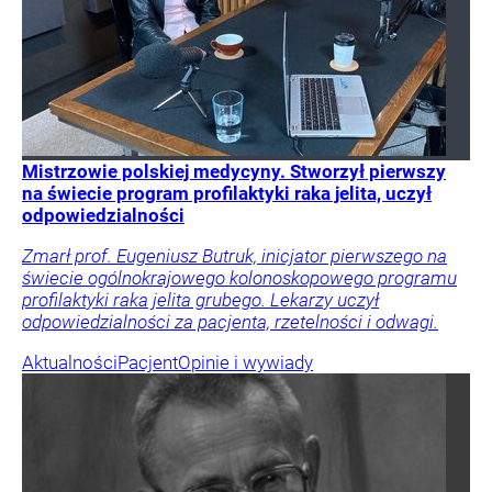
Mistrzowie polskiej medycyny. Stworzył pierwszy
na świecie program profilaktyki raka jelita, uczył
odpowiedzialności
Zmarł prof. Eugeniusz Butruk, inicjator pierwszego na
świecie ogólnokrajowego kolonoskopowego programu
profilaktyki raka jelita grubego. Lekarzy uczył
odpowiedzialności za pacjenta, rzetelności i odwagi.
Aktualności
Pacjent
Opinie i wywiady