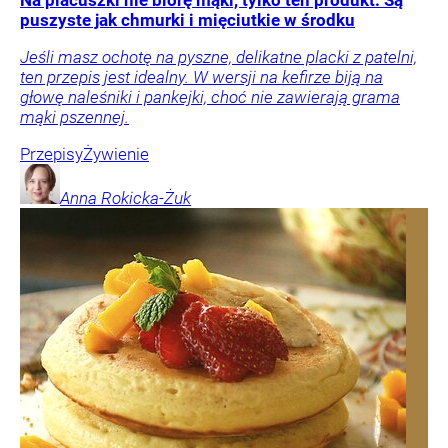
puszyste jak chmurki i mięciutkie w środku
Jeśli masz ochotę na pyszne, delikatne placki z patelni,
ten przepis jest idealny. W wersji na kefirze biją na
głowę naleśniki i pankejki, choć nie zawierają grama
mąki pszennej.
Przepisy
Żywienie
Anna
Rokicka-Żuk