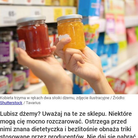
Kobieta trzyma w rękach dwa słoiki dżemu, zdjęcie ilustracyjne
/ Źródło:
Shutterstock
/
Tavarius
Lubisz dżemy? Uważaj na te ze sklepu. Niektóre
mogą cię mocno rozczarować. Ostrzega przed
nimi znana dietetyczka i bezlitośnie obnaża triki
stosowane przez producentów. Nie daj się nabrać,