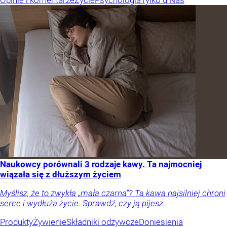
Naukowcy porównali 3 rodzaje kawy. Ta najmocniej
wiązała się z dłuższym życiem
Myślisz, że to zwykła „mała czarna”? Ta kawa najsilniej chroni
serce i wydłuża życie. Sprawdź, czy ją pijesz.
Produkty
Żywienie
Składniki odżywcze
Doniesienia