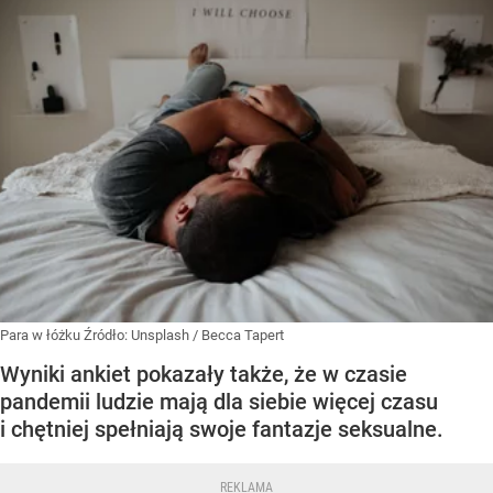
Para w łóżku
Źródło:
Unsplash
/
Becca Tapert
Wyniki ankiet pokazały także, że w czasie
pandemii ludzie mają dla siebie więcej czasu
i chętniej spełniają swoje fantazje seksualne.