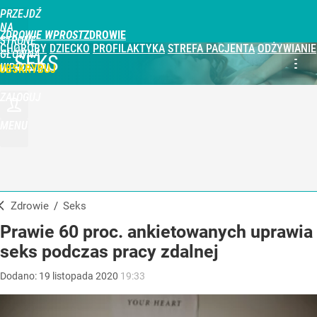
PRZEJDŹ
NA
ZDROWIE WPROST
STRONĘ
CHOROBY
DZIECKO
PROFILAKTYKA
STREFA PACJENTA
ODŻYWIANIE
GŁÓWNĄ
SEKS
WPROST.PL
UBSKRYBUJ
ZALOGUJ
MENU
Zdrowie
/
Seks
Prawie 60 proc. ankietowanych uprawia
seks podczas pracy zdalnej
Dodano:
19
listopada
2020
19:33