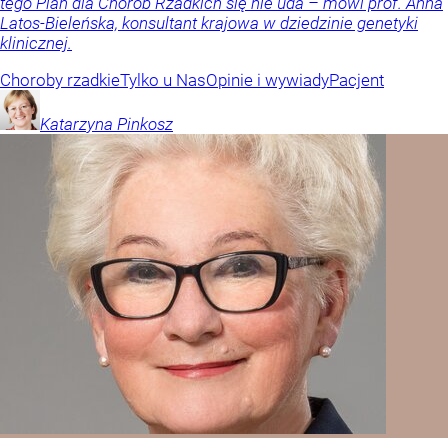
tego Plan dla Chorób Rzadkich się nie uda – mówi prof. Anna
Latos-Bieleńska, konsultant krajowa w dziedzinie genetyki
klinicznej.
Choroby rzadkie
Tylko u Nas
Opinie i wywiady
Pacjent
Katarzyna
Pinkosz